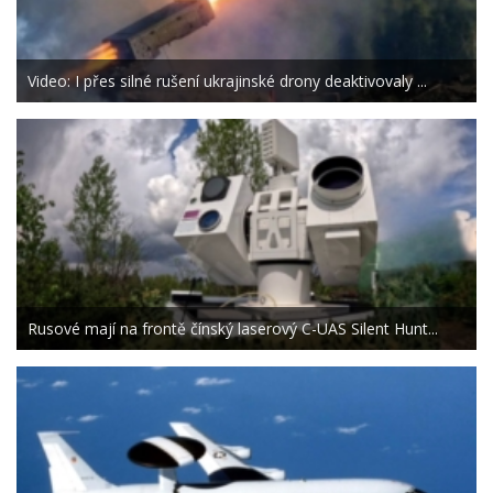
Video: I přes silné rušení ukrajinské drony deaktivovaly ...
Rusové mají na frontě čínský laserový C-UAS Silent Hunt...