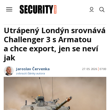
Utrápený Londýn srovnává
Challenger 3 s Armatou
a chce export, jen se neví
jak
Jaroslav Červenka
27. 05. 2026
07:00
zobrazit články autora