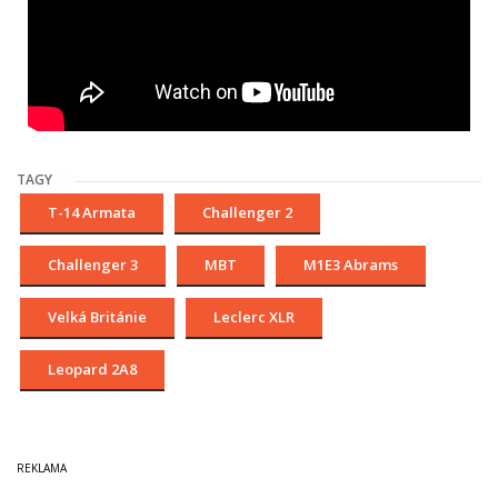
TAGY
T-14 Armata
Challenger 2
Challenger 3
MBT
M1E3 Abrams
Velká Británie
Leclerc XLR
Leopard 2A8