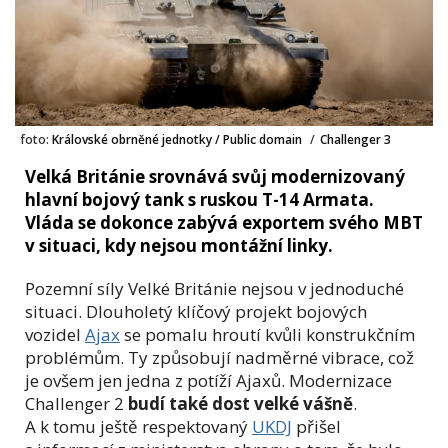
foto:
Královské obrněné jednotky / Public domain
/
Challenger 3
Velká Británie srovnává svůj modernizovaný
hlavní bojový tank s ruskou T-14 Armata.
Vláda se dokonce zabývá exportem svého MBT
v situaci, kdy nejsou montážní linky.
Pozemní síly Velké Británie nejsou v jednoduché
situaci. Dlouholetý klíčový projekt bojových
vozidel
Ajax
se pomalu hroutí kvůli konstrukčním
problémům. Ty způsobují nadměrné vibrace, což
je ovšem jen jedna z potíží Ajaxů. Modernizace
Challenger 2
budí také dost velké vášně
.
A k tomu ještě respektovaný
UKDJ
přišel