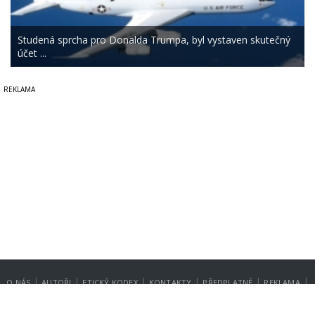
Studená sprcha pro Donalda Trumpa, byl vystaven skutečný
účet ...
|
|
|
|
|
|
O NÁS
AUTOŘI
ETICKÝ KODEX
KONTAKTY
PŘEDPLATNÉ
REKLAMA
GDPR