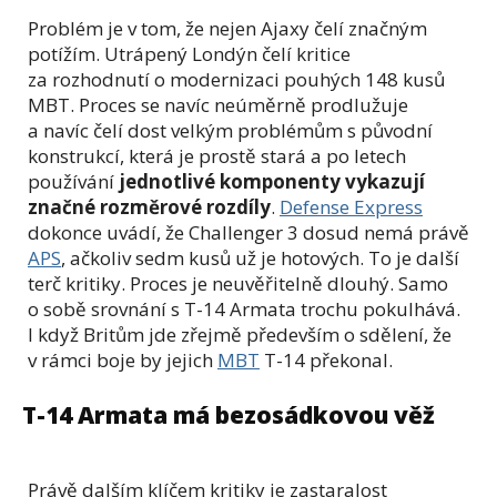
Problém je v tom, že nejen Ajaxy čelí značným
potížím. Utrápený Londýn čelí kritice
za rozhodnutí o modernizaci pouhých 148 kusů
MBT. Proces se navíc neúměrně prodlužuje
a navíc čelí dost velkým problémům s původní
konstrukcí, která je prostě stará a po letech
používání
jednotlivé komponenty vykazují
značné rozměrové rozdíly
.
Defense Express
dokonce uvádí, že Challenger 3 dosud nemá právě
APS
, ačkoliv sedm kusů už je hotových. To je další
terč kritiky. Proces je neuvěřitelně dlouhý. Samo
o sobě srovnání s T-14 Armata trochu pokulhává.
I když Britům jde zřejmě především o sdělení, že
v rámci boje by jejich
MBT
T-14 překonal.
T-14 Armata má bezosádkovou věž
Právě dalším klíčem kritiky je zastaralost