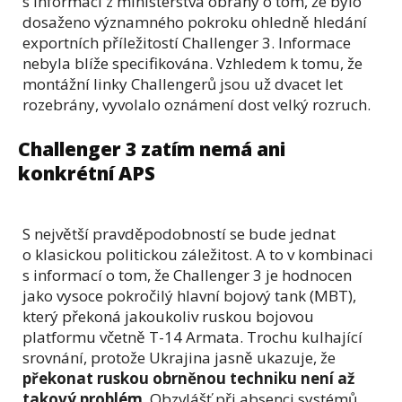
s informací z ministerstva obrany o tom, že bylo
dosaženo významného pokroku ohledně hledání
exportních příležitostí Challenger 3. Informace
nebyla blíže specifikována. Vzhledem k tomu, že
montážní linky Challengerů jsou už dvacet let
rozebrány, vyvolalo oznámení dost velký rozruch.
Challenger 3 zatím nemá ani
konkrétní APS
S největší pravděpodobností se bude jednat
o klasickou politickou záležitost. A to v kombinaci
s informací o tom, že Challenger 3 je hodnocen
jako vysoce pokročilý hlavní bojový tank (MBT),
který překoná jakoukoliv ruskou bojovou
platformu včetně T-14 Armata. Trochu kulhající
srovnání, protože Ukrajina jasně ukazuje, že
překonat ruskou obrněnou techniku není až
takový problém
. Obzvlášť při absenci systémů