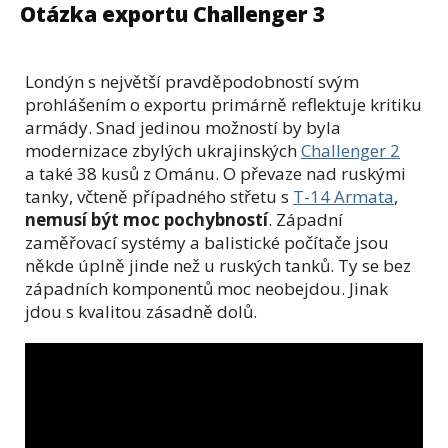
Otázka exportu Challenger 3
Londýn s největší pravděpodobností svým
prohlášením o exportu primárně reflektuje kritiku
armády. Snad jedinou možností by byla
modernizace zbylých ukrajinských
Challenger 2
a také 38 kusů z Ománu. O převaze nad ruskými
tanky, včteně případného střetu s
T-14 Armata
,
nemusí být moc pochybností
. Západní
zaměřovací systémy a balistické počítače jsou
někde úplně jinde než u ruských tanků. Ty se bez
západních komponentů moc neobejdou. Jinak
jdou s kvalitou zásadně dolů.