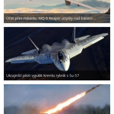
Účet přes miliardu, MQ-9 Reaper utrpěly nad Íránem ...
Ukrajinští piloti vypálili Kremlu rybník s Su-57