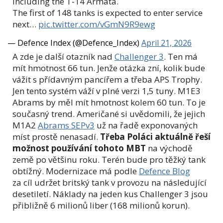
including the T-14 Armata.
The first of 148 tanks is expected to enter service
next…
pic.twitter.com/vGmN9R9ewg
— Defence Index (@Defence_Index)
April 21, 2026
A zde je další otazník nad
Challenger 3
. Ten má
mít hmotnost 66 tun. Jenže otázka zní, kolik bude
vážit s přídavným pancířem a třeba APS Trophy.
Jen tento systém váží v plné verzi 1,5 tuny. M1E3
Abrams by měl mít hmotnost kolem 60 tun. To je
současný trend. Američané si uvědomili, že jejich
M1A2
Abrams SEPv3
už na řadě exponovaných
míst prostě nenasadí.
Třeba Poláci aktuálně řeší
možnost používání tohoto MBT
na východě
země po většinu roku. Terén bude pro těžký tank
obtížný. Modernizace má podle
Defence Blog
za cíl udržet britský tank v provozu na následující
desetiletí. Náklady na jeden kus Challenger 3 jsou
přibližně 6 milionů liber (168 milionů korun).