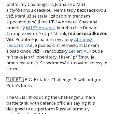
platformy Challenger 2. Jedná se o MBT
s čtyřčlennou osádkou. Nemá tedy bezosádkovou
věž, která už se stala i západním trendem
a pochopitelně ji má i T-14 Armata. Chystaný
americký
M1E3 Abrams
, kterého chce Donald
Trump ve výrobě už příští rok,
má bezosádkovou
věž
. Podobně je na tom i vyvíjený
AbramsX
.
Leopard 2A8
je posledním německým tankem
s osádkovou věží. Francouzský
Leclerc XLR
bude
mít také jen tři operátory. Hlavní příčinou je
hmotnost tanků. Se sedmdesátitunovými kolosy je
konec.
🇬🇧🇷🇺 BIG: Britain’s Challenger 3 ‘will outgun
Putin’s tanks’.
The UK is introducing the Challenger 3 main
battle tank, with defence officials saying it is
designed to outperform Russian armour,