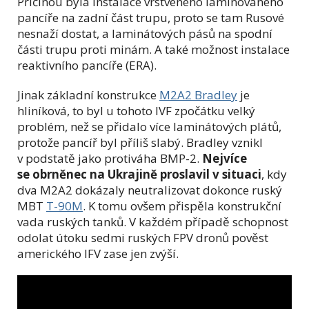
Příčinou byla instalace vrstveného laminovaného
pancíře na zadní část trupu, proto se tam Rusové
nesnaží dostat, a laminátových pásů na spodní
části trupu proti minám. A také možnost instalace
reaktivního pancíře (ERA).
Jinak základní konstrukce
M2A2 Bradley
je
hliníková, to byl u tohoto IVF zpočátku velký
problém, než se přidalo více laminátových plátů,
protože pancíř byl příliš slabý. Bradley vznikl
v podstatě jako protiváha BMP-2.
Nejvíce
se obrněnec na Ukrajině proslavil v situaci
, kdy
dva M2A2 dokázaly neutralizovat dokonce ruský
MBT
T-90M
. K tomu ovšem přispěla konstrukční
vada ruských tanků. V každém případě schopnost
odolat útoku sedmi ruských FPV dronů pověst
amerického IFV zase jen zvýší.