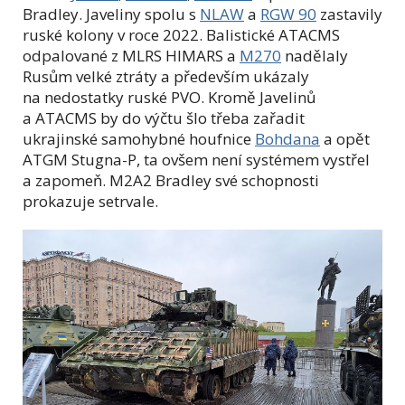
Bradley. Javeliny spolu s
NLAW
a
RGW 90
zastavily
ruské kolony v roce 2022. Balistické ATACMS
odpalované z MLRS HIMARS a
M270
nadělaly
Rusům velké ztráty a především ukázaly
na nedostatky ruské PVO. Kromě Javelinů
a ATACMS by do výčtu šlo třeba zařadit
ukrajinské samohybné houfnice
Bohdana
a opět
ATGM Stugna-P, ta ovšem není systémem vystřel
a zapomeň. M2A2 Bradley své schopnosti
prokazuje setrvale.