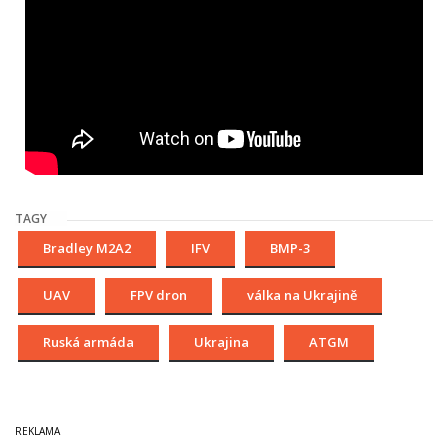
TAGY
Bradley M2A2
IFV
BMP-3
UAV
FPV dron
válka na Ukrajině
Ruská armáda
Ukrajina
ATGM