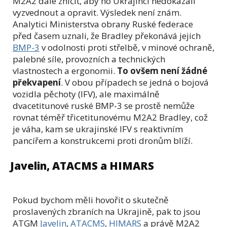
M2A2 dále zničit, aby ho Ukrajinci nedokázali
vyzvednout a opravit. Výsledek není znám.
Analytici Ministerstva obrany Ruské federace
před časem uznali, že Bradley překonává jejich
BMP-3
v odolnosti proti střelbě, v minové ochraně,
palebné síle, provozních a technických
vlastnostech a ergonomii.
To ovšem není žádné
překvapení
. V obou případech se jedná o bojová
vozidla pěchoty (IFV), ale maximálně
dvacetitunové ruské BMP-3 se prostě nemůže
rovnat téměř třicetitunovému M2A2 Bradley, což
je váha, kam se ukrajinské IFV s reaktivním
pancířem a konstrukcemi proti dronům blíží.
Javelin, ATACMS a HIMARS
Pokud bychom měli hovořit o skutečně
proslavených zbraních na Ukrajině, pak to jsou
ATGM
Javelin
,
ATACMS
,
HIMARS
a právě M2A2