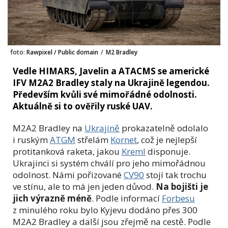
foto:
Rawpixel / Public domain
/
M2 Bradley
Vedle HIMARS, Javelin a ATACMS se americké
IFV M2A2 Bradley staly na Ukrajině legendou.
Především kvůli své mimořádné odolnosti.
Aktuálně si to ověřily ruské UAV.
M2A2 Bradley na
Ukrajině
prokazatelně odolalo
i ruským
ATGM
střelám
Kornet
, což je nejlepší
protitanková raketa, jakou
Kreml
disponuje.
Ukrajinci si systém chválí pro jeho mimořádnou
odolnost. Námi pořizované
CV90
stojí tak trochu
ve stínu, ale to má jen jeden důvod.
Na bojišti je
jich výrazně méně
. Podle informací
Forbesu
z minulého roku bylo Kyjevu dodáno přes 300
M2A2 Bradley a další jsou zřejmě na cestě. Podle