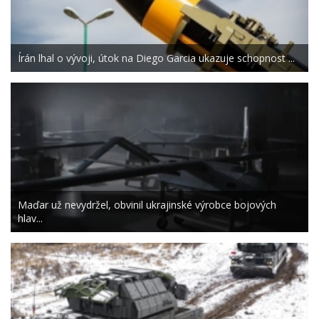
Írán lhal o vývoji, útok na Diego Garcia ukazuje schopnost ...
Maďar už nevydržel, obvinil ukrajinské výrobce bojových
hlav...