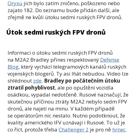
Oryxu
jich bylo zatím zničeno, poškozeno nebo
zajato 182. Do seznamu bude přidán další, ale
zřejmě ne kvůli útoku sedmi ruských FPV dronů.
Útok sedmi ruských FPV dronů
Informaci o útoku sedmi ruských FPV dronů
na M2A2 Bradley přines respektovaný
Defense
Blog
, který vychází telegramových kanálů ruských
vojenských blogerů. Ty asi lhát nebudou. Video lze
shlédnout
zde
.
Bradley po počátečním útoku
ztratil pohyblivost
, ale po opuštění vozidla
osádkou, vypadal nedotčeně. Rusové naznačují, že
skutečnou příčinou ztráty M2A2 nebylo sedm FPV
dronů, ale najetí na minu. V každém případě
se operátorům nic nestalo. Nutno podotknout, že
kvality amerického IFV uznávají i Rusové. To už je
co říct, protože třeba
Challenger 2
je pro ně
hrnec
.