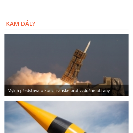
KAM DÁL?
Mylná představa o konci íránské protivzdušné obrany