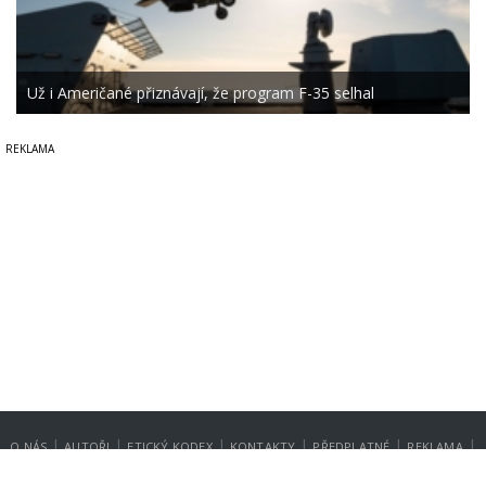
Už i Američané přiznávají, že program F-35 selhal
|
|
|
|
|
|
O NÁS
AUTOŘI
ETICKÝ KODEX
KONTAKTY
PŘEDPLATNÉ
REKLAMA
GDPR