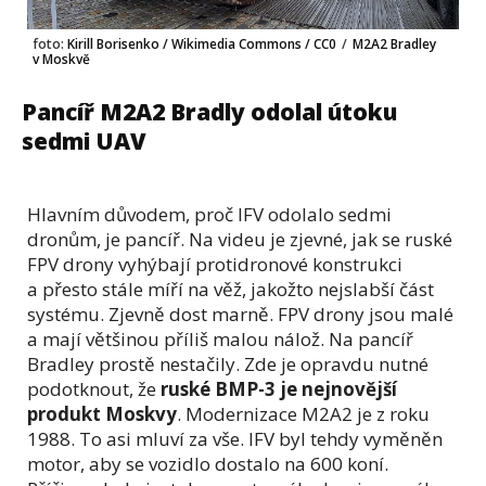
foto:
Kirill Borisenko / Wikimedia Commons / CC0
/
M2A2 Bradley
v Moskvě
Pancíř M2A2 Bradly odolal útoku
sedmi UAV
Hlavním důvodem, proč IFV odolalo sedmi
dronům, je pancíř. Na videu je zjevné, jak se ruské
FPV drony vyhýbají protidronové konstrukci
a přesto stále míří na věž, jakožto nejslabší část
systému. Zjevně dost marně. FPV drony jsou malé
a mají většinou příliš malou nálož. Na pancíř
Bradley prostě nestačily. Zde je opravdu nutné
podotknout, že
ruské BMP-3 je nejnovější
produkt Moskvy
. Modernizace M2A2 je z roku
1988. To asi mluví za vše. IFV byl tehdy vyměněn
motor, aby se vozidlo dostalo na 600 koní.