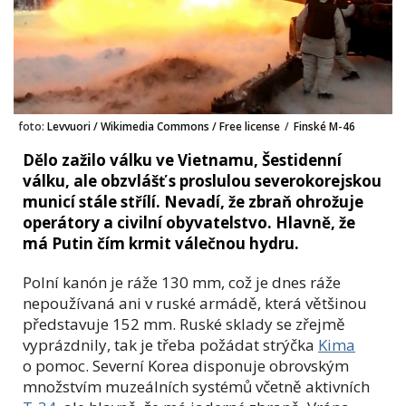
foto:
Levvuori / Wikimedia Commons / Free license
/
Finské M-46
Dělo zažilo válku ve Vietnamu, Šestidenní
válku, ale obzvlášť s proslulou severokorejskou
municí stále střílí. Nevadí, že zbraň ohrožuje
operátory a civilní obyvatelstvo. Hlavně, že
má Putin čím krmit válečnou hydru.
Polní kanón je ráže 130 mm, což je dnes ráže
nepoužívaná ani v ruské armádě, která většinou
představuje 152 mm. Ruské sklady se zřejmě
vyprázdnily, tak je třeba požádat strýčka
Kima
o pomoc. Severní Korea disponuje obrovským
množstvím muzeálních systémů včetně aktivních