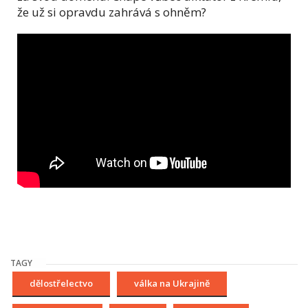
že už si opravdu zahrává s ohněm?
TAGY
dělostřelectvo
válka na Ukrajině