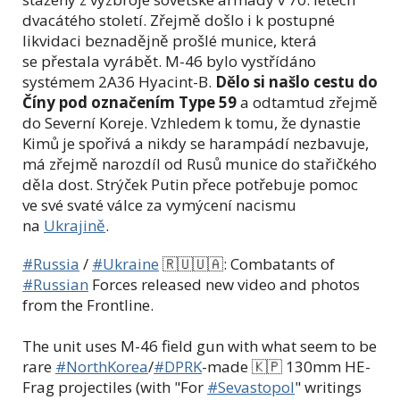
dvacátého století. Zřejmě došlo i k postupné
likvidaci beznadějně prošlé munice, která
se přestala vyrábět. M-46 bylo vystřídáno
systémem 2A36 Hyacint-B.
Dělo si našlo cestu do
Číny pod označením Type 59
a odtamtud zřejmě
do Severní Koreje. Vzhledem k tomu, že dynastie
Kimů je spořivá a nikdy se harampádí nezbavuje,
má zřejmě narozdíl od Rusů munice do stařičkého
děla dost. Strýček Putin přece potřebuje pomoc
ve své svaté válce za vymýcení nacismu
na
Ukrajině
.
#Russia
/
#Ukraine
🇷🇺🇺🇦: Combatants of
#Russian
Forces released new video and photos
from the Frontline.
The unit uses M-46 field gun with what seem to be
rare
#NorthKorea
/
#DPRK
-made 🇰🇵 130mm HE-
Frag projectiles (with "For
#Sevastopol
" writings