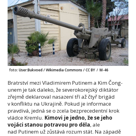
foto:
User:Bukvoed / Wikimedia Commons / CC BY
/
M-46
Bratrství mezi Vladimirem Putinem a Kim Čong-
unem je tak daleko, že severokorejský diktátor
zřejmě deklaroval nasazení tří až čtyř brigád
v konfliktu na Ukrajině. Pokud je informace
pravdivá, jedná se o zcela bezprecedentní krok
vládce Kremlu.
Kimovi je jedno, že se jeho
vojáci stanou potravou pro děla
, ale
nad Putinem už zůstává rozum stát. Na západě