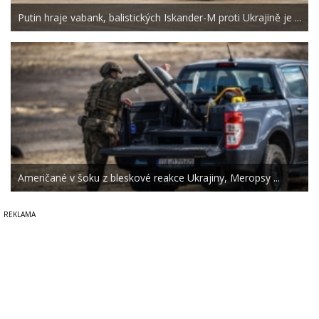
Putin hraje vabank, balistických Iskander-M proti Ukrajině je ...
Američané v šoku z bleskové reakce Ukrajiny, Meropsy ...