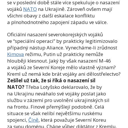
se v poslední době stále více spekuluje o nasazení
vojáků
NATO
na Ukrajině. Zároveň ovšem mají
všichni obavy z další eskalace konfliktu
a plnohodnotného zapojení západu ve válce.
Oficiální nasazení severokorejských vojáků
ve “speciální operaci” by prakticky legitimizovalo
případný nástup Aliance. Vynecháme-li zrůdnost
Kimova
režimu, Putin už prakticky nemůže
hlouběji klesnout. Jaký by však nasazení M-46
a vojáků ze Severní Koreje mělo vlastně význam?
Kreml už nemá kde brát vojáky ani dělostřelectvo?
Zešílel už tak, že si říká o nasazení sil
NATO?
Třeba Lotyšsko deklarovalo, že by
na Ukrajinu neváhalo své vojáky poslat jako
službu v zázemí pro uvolnění ukrajinských sil
na frontu. Finové přemýšlejí podobně. Celá
situace se však nelíbí největšímu ruskému
spojenci,
Číně
, která považuje Severní Koreu
za svou doménu. Chápe vůbec diktátor z Kremlu,