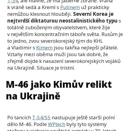
T-34
, ale hlavně, že má jaderné zbraně. Vrána
k vráně sedá a Kreml s
Putinem
už prakticky
nemůžou klesnout hlouběji.
Severní Korea je
nejtvrdší diktaturou neostalinistického typu
s
totálně zuboženým obyvatelstvem, které žije
v největším koncentračním táboře světa. Rusům je
to jedno, zvou severokorejský tým do KHL
a Vladimir s
Kimem
jsou takřka nejlepší přátelé.
Vztahy mezi oběma muži jsou tak dobré, že
zřejmě dojde k nasazení severokorejských vojáků
na Ukrajině. Situace je tristní.
M-46 jako Kimův relikt
na Ukrajině
Po tancích
T-54/55
nastupuje ještě starší polní
dělo M-46. Podle
WPtech
byly tyto systémy
staženy z výzbroje sovětské armády v 70. letech