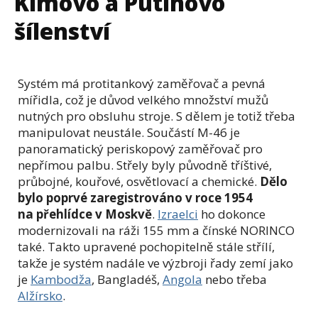
Kimovo a Putinovo
šílenství
Systém má protitankový zaměřovač a pevná
mířidla, což je důvod velkého množství mužů
nutných pro obsluhu stroje. S dělem je totiž třeba
manipulovat neustále. Součástí M-46 je
panoramatický periskopový zaměřovač pro
nepřímou palbu. Střely byly původně tříštivé,
průbojné, kouřové, osvětlovací a chemické.
Dělo
bylo poprvé zaregistrováno v roce 1954
na přehlídce v Moskvě
.
Izraelci
ho dokonce
modernizovali na ráži 155 mm a čínské NORINCO
také. Takto upravené pochopitelně stále střílí,
takže je systém nadále ve výzbroji řady zemí jako
je
Kambodža
, Bangladéš,
Angola
nebo třeba
Alžírsko
.