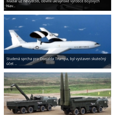
Maďar už nevydržel, obvinil ukrajinské výrobce bojových
hlav...
Studená sprcha pro Donalda Trumpa, byl vystaven skutečný
účet ...