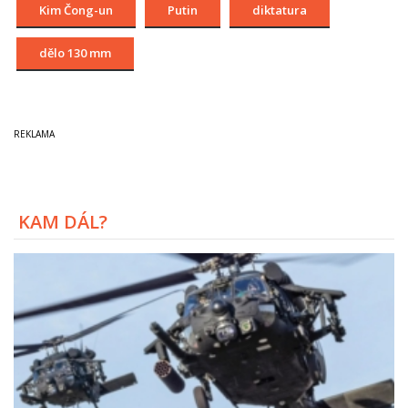
Kim Čong-un
Putin
diktatura
dělo 130 mm
KAM DÁL?