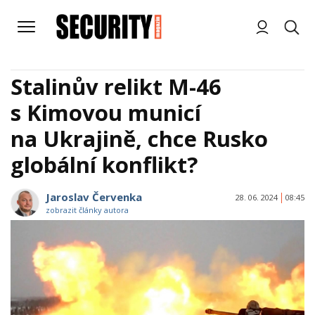
Stalinův relikt M-46
s Kimovou municí
na Ukrajině, chce Rusko
globální konflikt?
Jaroslav Červenka
28. 06. 2024
08:45
zobrazit články autora