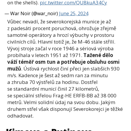
on the shells).
pic.twitter.com/QU8kuA34Cy
— War Noir (@war_noir)
June 25, 2024
Vůbec nevadí, že severokorejská munice je až
z padesáti procent poruchová, ohrožuje zřejmě
samotné operátory a hrozí výbuchy v prostoru
civilních cílů. Hlavní totiž je, že M-46 stále střílí.
Vývoj stroje začal v roce 1946 a sériová výroba
probíhala v letech 1951 až 1971.
Tažené dělo
váží téměř osm tun a potřebuje obsluhu osmi
mužů
. Úsťová rychlost činí přeci jen slabších 930
m/s. Kadence je šest až sedm ran za minutu
a zhruba 70 výstřelů za hodinu. Dostřel
se standardní municí činil 27 kilometrů,
se speciální střelou Frag-HE ERFB-BB až 38 000
metrů. Velmi solidní údaj na svou dobu. Jakým
druhem střel však disponují Severokorejci je těžké
odhadovat.