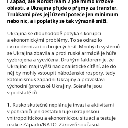
i Západ, ale Nordstream 2 jde mimo krizové
oblasti, a Ukrajina přijde o příjmy za transfer.
Trubkami přes její území poteče jen minimum
nebo nic, a i poplatky se tak výrazně sníží.
Ukrajina se dlouhodobě potýká s korupcí
a ekonomickými problémy. To se odrazilo
i v modernizaci ozbrojených sil. Mnohých systémů
se Ukrajina zbavila a proti ruské armádě je hůře
vyzbrojena a vycvičena. Druhým faktorem je, že
Ukrajinci mají vyšší nacionalistické cítění, ale do
něj by mohly vstoupit náboženské rozpory, tedy
katolicismus západní Ukrajiny a pravoslaví
východní (proruské Ukrajiny. Scénáře jsou
v podstatě tři.
1.
Rusko skutečně neplánuje invazi a aktivitami
v pohraničí jen destabilizuje ukrajinskou
vnitropolitickou a ekonomickou situaci a testuje
reakce Západu/NATO. Zároveň současná