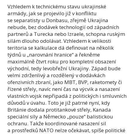
Vzhledem k technickému stavu ukrajinské
armády, jak se projevilo již v konfliktu
se separatisty u Donbasu, zřejmě Ukrajina
nebude, bez dodávek technologií od západních
partnerů a Turecka nebo Izraele, schopna ruským
silám dlouho odolávat. Vzhledem k velikosti
teritoria se kalkulace dá definovat na několik
týdnů u „narovnání hranice“ a řekněme
maximálně čtvrt roku pro kompletní obsazení
východní, tedy levobřežní Ukrajiny. Západ bude
velmi zdrženlivý a rozdělený v dodávkách
ofenzivních zbraní, jako MBT, BVP, raketomety či
řízené střely, navíc není čas na výcvik a nasazení
vlastních vojsk nepřipadá z politických i smluvních
důvodů v úvahu. Toto je již patrné nyní, kdy
Británie dodala protitankové střely, Kanada
speciální síly a Německo „pouze“ balistickou
ochranu. Takže koordinované nasazení sil
a prostředků NATO nelze očekávat, spíše politické