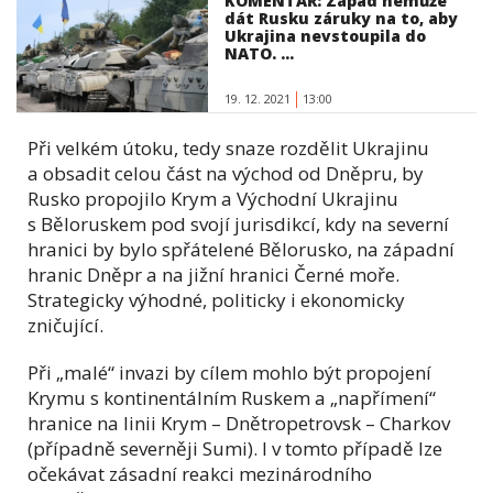
KOMENTÁŘ: Západ nemůže
dát Rusku záruky na to, aby
Ukrajina nevstoupila do
NATO. ...
19. 12. 2021
13:00
Při velkém útoku, tedy snaze rozdělit Ukrajinu
a obsadit celou část na východ od Dněpru, by
Rusko propojilo Krym a Východní Ukrajinu
s Běloruskem pod svojí jurisdikcí, kdy na severní
hranici by bylo spřátelené Bělorusko, na západní
hranic Dněpr a na jižní hranici Černé moře.
Strategicky výhodné, politicky i ekonomicky
zničující.
Při „malé
“
invazi by cílem mohlo být propojení
Krymu s kontinentálním Ruskem a „napřímení“
hranice na linii Krym – Dnětropetrovsk – Charkov
(případně severněji Sumi). I v tomto případě lze
očekávat zásadní reakci mezinárodního