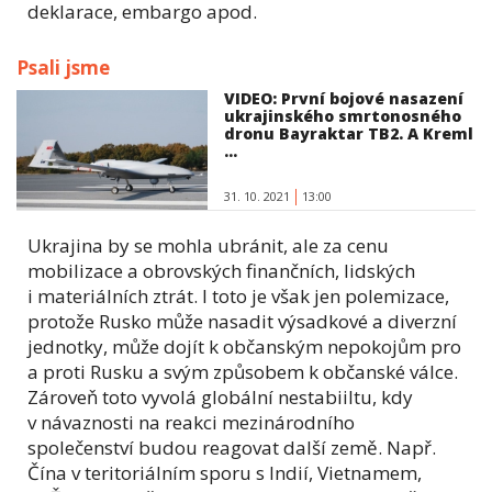
deklarace, embargo apod.
Psali jsme
VIDEO: První bojové nasazení
ukrajinského smrtonosného
dronu Bayraktar TB2. A Kreml
...
31. 10. 2021
13:00
Ukrajina by se mohla ubránit, ale za cenu
mobilizace a obrovských finančních, lidských
i materiálních ztrát. I toto je však jen polemizace,
protože Rusko může nasadit výsadkové a diverzní
jednotky, může dojít k občanským nepokojům pro
a proti Rusku a svým způsobem k občanské válce.
Zároveň toto vyvolá globální nestabiiltu, kdy
v návaznosti na reakci mezinárodního
společenství budou reagovat další země. Např.
Čína v teritoriálním sporu s Indií, Vietnamem,