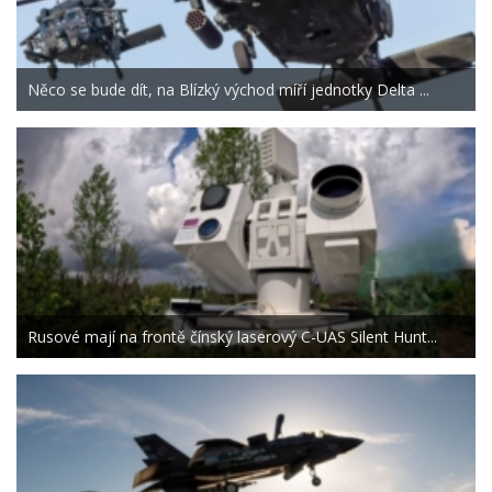
Něco se bude dít, na Blízký východ míří jednotky Delta ...
Rusové mají na frontě čínský laserový C-UAS Silent Hunt...