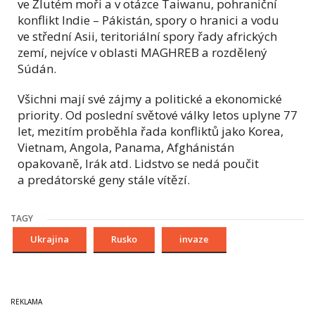
ve Žlutém moři a v otázce Taiwanu, pohraniční
konflikt Indie – Pákistán, spory o hranici a vodu
ve střední Asii, teritoriální spory řady afrických
zemí, nejvíce v oblasti MAGHREB a rozdělený
Súdán.
Všichni mají své zájmy a politické a ekonomické
priority. Od poslední světové války letos uplyne 77
let, mezitím proběhla řada konfliktů jako Korea,
Vietnam, Angola, Panama, Afghánistán
opakovaně, Irák atd. Lidstvo se nedá poučit
a predátorské geny stále vítězí.
TAGY
Ukrajina
Rusko
invaze