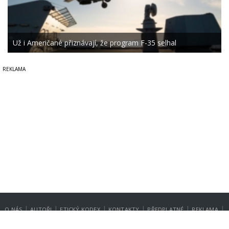
Už i Američané přiznávají, že program F-35 selhal
|
|
|
|
|
|
O NÁS
AUTOŘI
ETICKÝ KODEX
KONTAKTY
PŘEDPLATNÉ
REKLAMA
GDPR