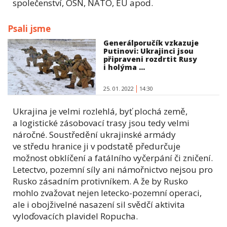
společenství, OSN, NATO, EU apod.
Psali jsme
Generálporučík vzkazuje
Putinovi: Ukrajinci jsou
připraveni rozdrtit Rusy
i holýma ...
25. 01. 2022
14:30
Ukrajina je velmi rozlehlá, byť plochá země,
a logistické zásobovací trasy jsou tedy velmi
náročné. Soustředění ukrajinské armády
ve středu hranice ji v podstatě předurčuje
možnost obklíčení a fatálního vyčerpání či zničení.
Letectvo, pozemní síly ani námořnictvo nejsou pro
Rusko zásadním protivníkem. A že by Rusko
mohlo zvažovat nejen letecko-pozemní operaci,
ale i obojživelné nasazení sil svědčí aktivita
vyloďovacích plavidel Ropucha.