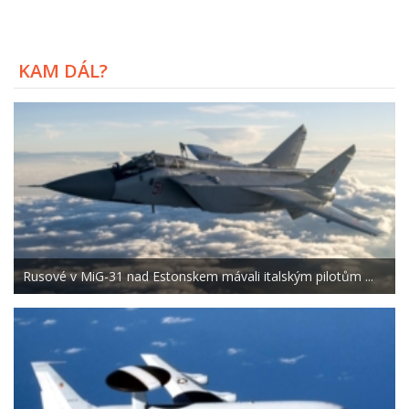
KAM DÁL?
Rusové v MiG-31 nad Estonskem mávali italským pilotům ...