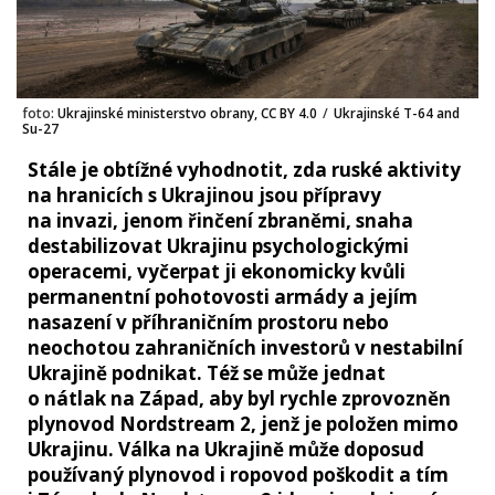
foto:
Ukrajinské ministerstvo obrany, CC BY 4.0
/
Ukrajinské T-64 and
Su-27
Stále je obtížné vyhodnotit, zda ruské aktivity
na hranicích s Ukrajinou jsou přípravy
na invazi, jenom řinčení zbraněmi, snaha
destabilizovat Ukrajinu psychologickými
operacemi, vyčerpat ji ekonomicky kvůli
permanentní pohotovosti armády a jejím
nasazení v příhraničním prostoru nebo
neochotou zahraničních investorů v nestabilní
Ukrajině podnikat. Též se může jednat
o nátlak na Západ, aby byl rychle zprovozněn
plynovod Nordstream 2, jenž je položen mimo
Ukrajinu. Válka na Ukrajině může doposud
používaný plynovod i ropovod poškodit a tím