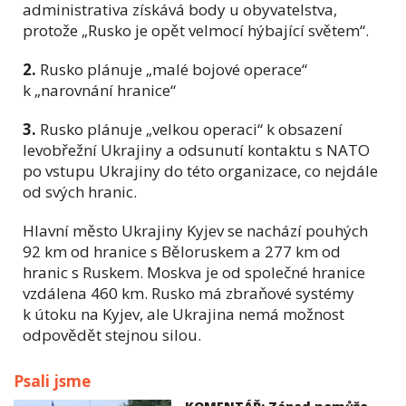
administrativa získává body u obyvatelstva,
protože „Rusko je opět velmocí hýbající světem“.
2.
Rusko plánuje „malé bojové operace“
k „narovnání hranice“
3.
Rusko plánuje „velkou operaci“ k obsazení
levobřežní Ukrajiny a odsunutí kontaktu s NATO
po vstupu Ukrajiny do této organizace, co nejdále
od svých hranic.
Hlavní město Ukrajiny Kyjev se nachází pouhých
92 km od hranice s Běloruskem a 277 km od
hranic s Ruskem. Moskva je od společné hranice
vzdálena 460 km. Rusko má zbraňové systémy
k útoku na Kyjev, ale Ukrajina nemá možnost
odpovědět stejnou silou.
Psali jsme