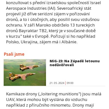
konzultovat s přední izraelskou společností Israel
Aerospace Industries (IAI). Severoafrický stát
projevil již dříve seriózní zájem v pořizování
dronů, a to i útočných, aby posílil svou vzdušnou
ochranu. V září Maroko obdrželo 13 tureckých
dronů Bayraktar TB2, který je v současné době
v kurzu" také v Evropě. Pořizují si ho například
Polsko, Ukrajina, zájem má i Albánie.
Psali jsme
MiG-23: Na Západě letounu
nedůvěřovali
21. 05. 2024
09:00
Kamikaze drony (,,loitering munitions") jsou malá
UAV, která mohou být vyslána do vzduchu
například z příručního minometu. Drony mají