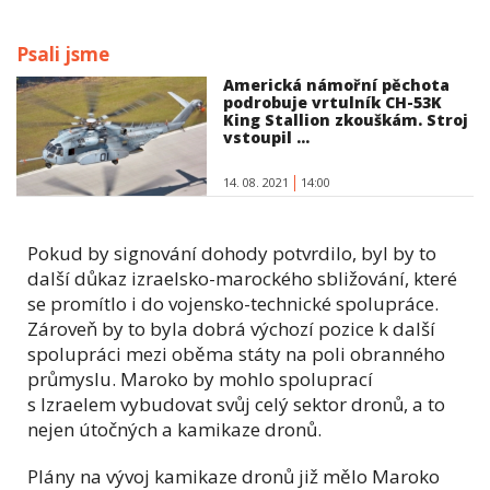
Psali jsme
Americká námořní pěchota
podrobuje vrtulník CH-53K
King Stallion zkouškám. Stroj
vstoupil ...
14. 08. 2021
14:00
Pokud by signování dohody potvrdilo, byl by to
další důkaz izraelsko-marockého sbližování, které
se promítlo i do vojensko-technické spolupráce.
Zároveň by to byla dobrá výchozí pozice k další
spolupráci mezi oběma státy na poli obranného
průmyslu. Maroko by mohlo spoluprací
s Izraelem vybudovat svůj celý sektor dronů, a to
nejen útočných a kamikaze dronů.
Plány na vývoj kamikaze dronů již mělo Maroko