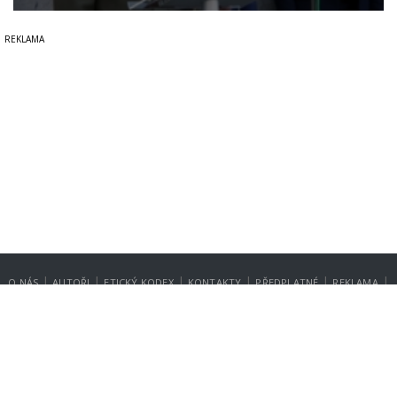
|
|
|
|
|
|
O NÁS
AUTOŘI
ETICKÝ KODEX
KONTAKTY
PŘEDPLATNÉ
REKLAMA
GDPR
NASTAVENÍ SOUKROMÍ
Copyright © 2014-2026
SecurityMagazin.cz