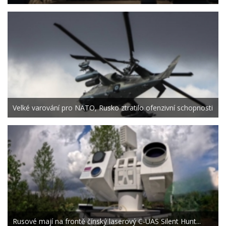
Velké varování pro NATO, Rusko ztratilo ofenzivní schopnosti
Rusové mají na frontě čínský laserový C-UAS Silent Hunt...