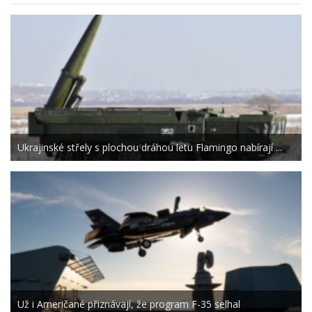
Ukrajinské střely s plochou dráhou letu Flamingo nabírají ...
Už i Američané přiznávají, že program F-35 selhal