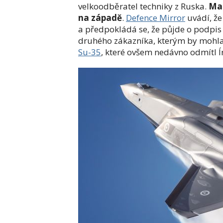
velkoodběratel techniky z Ruska.
Mar
na západě
.
Defence Mirror
uvádí, že
a předpokládá se, že půjde o podpi
druhého zákazníka, kterým by mohla 
Su-35
, které ovšem nedávno odmítl Í