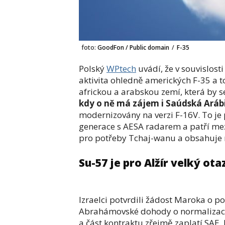
foto:
GoodFon / Public domain
/
F-35
Polský
WPtech
uvádí, že v souvislost
aktivita ohledně amerických F-35 a t
africkou a arabskou zemí, která by 
kdy o ně má zájem i Saúdská Aráb
modernizovány na verzi F-16V. To je
generace s AESA radarem a patří mez
pro potřeby Tchaj-wanu a obsahuje
Su-57 je pro Alžír velký ota
Izraelci potvrdili žádost Maroka o p
Abrahámovské dohody o normalizaci 
a část kontraktu zřejmě zaplatí SAE. P