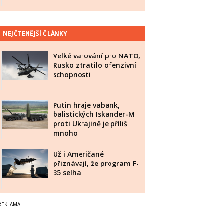
NEJČTENĚJŠÍ ČLÁNKY
Velké varování pro NATO,
Rusko ztratilo ofenzivní
schopnosti
Putin hraje vabank,
balistických Iskander-M
proti Ukrajině je příliš
mnoho
Už i Američané
přiznávají, že program F-
35 selhal