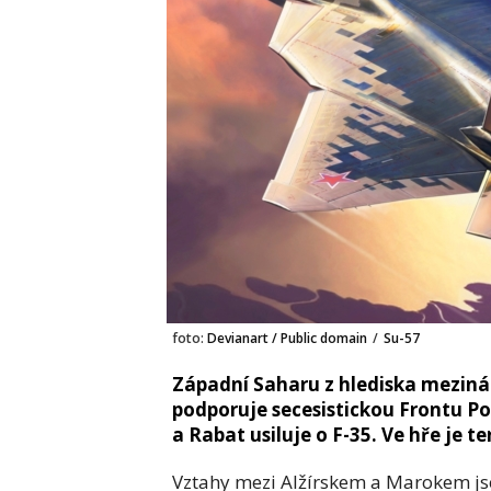
foto:
Devianart / Public domain
/
Su-57
Západní Saharu z hlediska meziná
podporuje secesistickou Frontu Pol
a Rabat usiluje o F-35. Ve hře je t
Vztahy mezi Alžírskem a Marokem jso