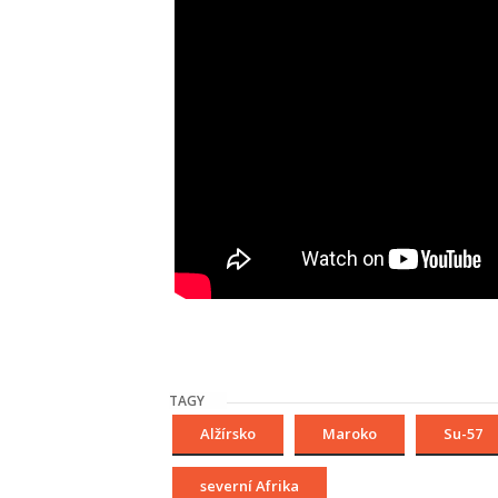
TAGY
Alžírsko
Maroko
Su-57
severní Afrika