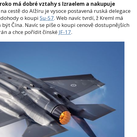
oko má dobré vztahy s Izraelem a nakupuje
 na cestě do Alžíru je vysoce postavená ruská delegace
s dohody o koupi
Su-57
. Web navíc tvrdí, ž Kreml má
být Čína. Navíc se píše o koupi cenově dostupnějších
rán a chce pořídit čínské
JF-17
.