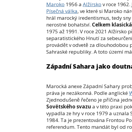
Maroko
1956 a
Alžírsko
v roce 1962.
Písečná válka
, ve které si Maroko ná
hrál marocký iredentismus, tedy sny
nerostné bohatství.
Celkem klasická
1975 až 1991. V roce 2021 Alžírsko 
separatistického Hnutí za sebeurčení
provádět v odvetě za dlouhodobou 
Sahraské republiky. A toto území m
Západní Sahara jako doutn
Marocká anexe Západní Sahary probě
práva je nezákonná. Podle anglické
W
Zjednodušeně řečeno je příčina jed
Sovětského svazu
a v této praxi po
vypadla ze hry v roce 1979 a uznal
1984. Ta je prezentována Frontou Po
referendum. Tento mandát byl od rok