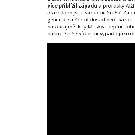
více přiblížil západu
a proruský Alží
otazníkem jsou samotné Su-57. Za prv
generace a Kreml dosud nedokázal ro
na Ukrajině, kdy Moskva neplní dohod
nákup Su-57 vůbec nevypadá jako do