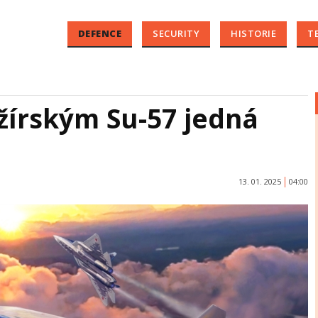
DEFENCE
SECURITY
HISTORIE
T
žírským Su-57 jedná
13. 01. 2025
04:00