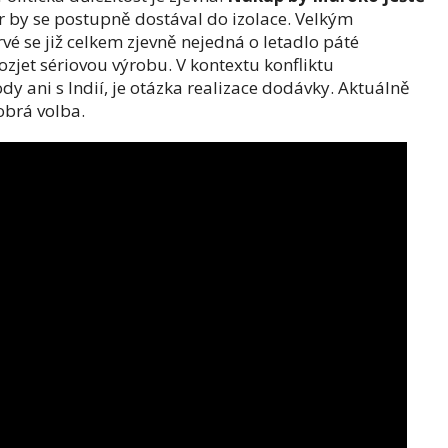
r by se postupně dostával do izolace. Velkým
é se již celkem zjevně nejedná o letadlo páté
zjet sériovou výrobu. V kontextu konfliktu
y ani s Indií, je otázka realizace dodávky. Aktuálně
brá volba.