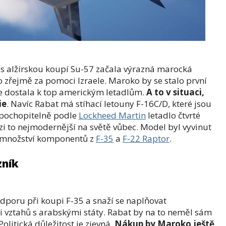
i s alžírskou koupí Su-57 začala výrazná marocká
o zřejmě za pomoci Izraele. Maroko by se stalo první
se dostala k top americkým letadlům.
A to v situaci,
ie
. Navíc Rabat má stíhací letouny F-16C/D, které jsou
 pochopitelně podle
Lockheed Martin
letadlo čtvrté
i to nejmodernější na světě vůbec. Model byl vyvinut
 množství komponentů z
F-35
a
F-22 Raptor
.
zník
odporu při koupi F-35 a snaží se naplňovat
vztahů s arabskými státy. Rabat by na to neměl sám
olitická důležitost je zjevná.
Nákup by Maroko ještě