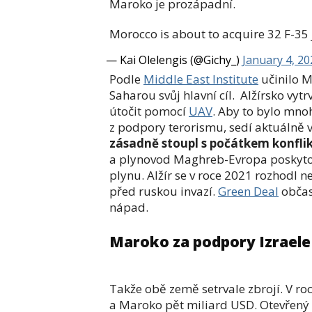
Maroko je prozápadní.
Morocco is about to acquire 32 F-35 
— Kai Olelengis (@Gichy_)
January 4, 20
Podle
Middle East Institute
učinilo M
Saharou svůj hlavní cíl. Alžírsko vyt
útočit pomocí
UAV
. Aby to bylo mno
z podpory terorismu, sedí aktuálně
zásadně stoupl s počátkem konflik
a plynovod Maghreb-Evropa poskyto
plynu. Alžír se v roce 2021 rozhodl n
před ruskou invazí.
Green Deal
občas
nápad.
Maroko za podpory Izraele F
Takže obě země setrvale zbrojí. V ro
a Maroko pět miliard USD. Otevřený ko