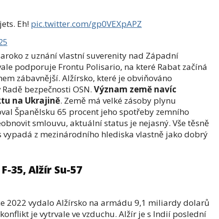
jets. Eh!
pic.twitter.com/gp0VEXpAPZ
25
aroko z uznání vlastní suverenity nad Západní
rvale podporuje Frontu Polisario, na které Rabat začíná
hem zábavnější. Alžírsko, které je obviňováno
 v Radě bezpečnosti OSN.
Význam země navíc
tu na Ukrajině
. Země má velké zásoby plynu
val Španělsku 65 procent jeho spotřeby zemního
eobnovit smlouvu, aktuální status je nejasný. Vše těsně
 vypadá z mezinárodního hlediska vlastně jako dobrý
-35, Alžír Su-57
ce 2022 vydalo Alžírsko na armádu 9,1 miliardy dolarů
nflikt je vytrvale ve vzduchu. Alžír je s Indií poslední