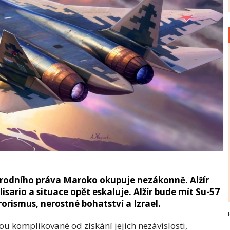
rodního práva Maroko okupuje nezákonně. Alžír
isario a situace opět eskaluje. Alžír bude mít Su-57
erorismus, nerostné bohatství a Izrael.
u komplikované od získání jejich nezávislosti,