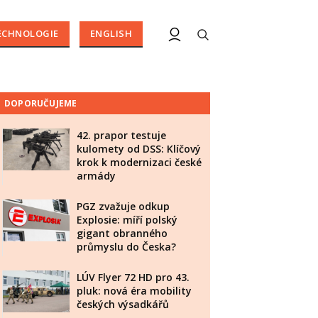
ECHNOLOGIE
ENGLISH
DOPORUČUJEME
42. prapor testuje
kulomety od DSS: Klíčový
krok k modernizaci české
armády
PGZ zvažuje odkup
Explosie: míří polský
gigant obranného
průmyslu do Česka?
LÚV Flyer 72 HD pro 43.
pluk: nová éra mobility
českých výsadkářů