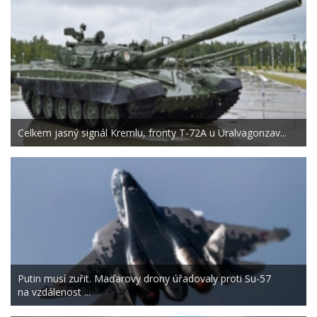
Celkem jasný signál Kremlu, fronty T-72A u Uralvagonzav...
Putin musí zuřit. Maďarovy drony úřadovaly proti Su-57
na vzdálenost ...