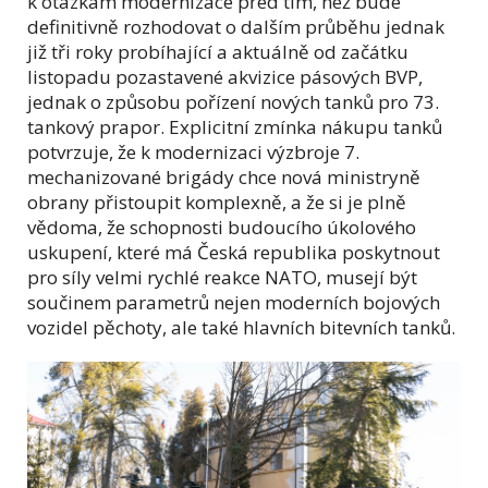
k otázkám modernizace před tím, než bude
definitivně rozhodovat o dalším průběhu jednak
již tři roky probíhající a aktuálně od začátku
listopadu pozastavené akvizice pásových BVP,
jednak o způsobu pořízení nových tanků pro 73.
tankový prapor. Explicitní zmínka nákupu tanků
potvrzuje, že k modernizaci výzbroje 7.
mechanizované brigády chce nová ministryně
obrany přistoupit komplexně, a že si je plně
vědoma, že schopnosti budoucího úkolového
uskupení, které má Česká republika poskytnout
pro síly velmi rychlé reakce NATO, musejí být
součinem parametrů nejen moderních bojových
vozidel pěchoty, ale také hlavních bitevních tanků.