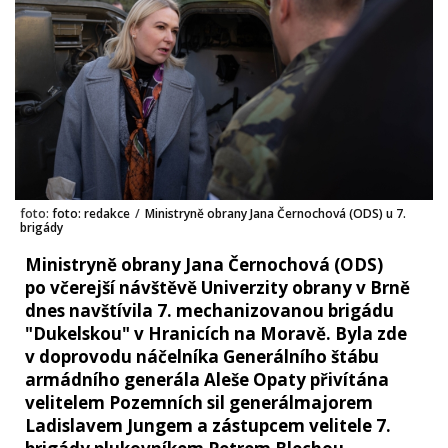
foto:
foto: redakce
/
Ministryně obrany Jana Černochová (ODS) u 7.
brigády
Ministryně obrany Jana Černochová (ODS)
po včerejší návštěvě Univerzity obrany v Brně
dnes navštívila 7. mechanizovanou brigádu
"Dukelskou" v Hranicích na Moravě. Byla zde
v doprovodu náčelníka Generálního štábu
armádního generála Aleše Opaty přivítána
velitelem Pozemních sil generálmajorem
Ladislavem Jungem a zástupcem velitele 7.