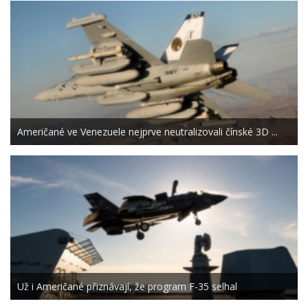
Američané ve Venezuele nejprve neutralizovali čínské 3D ...
Už i Američané přiznávají, že program F-35 selhal