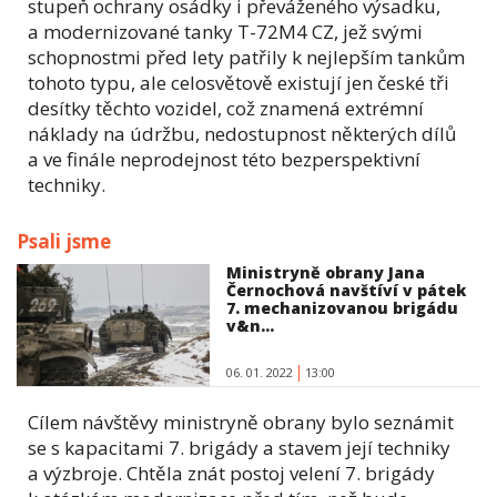
stupeň ochrany osádky i převáženého výsadku,
a modernizované tanky T-72M4 CZ, jež svými
schopnostmi před lety patřily k nejlepším tankům
tohoto typu, ale celosvětově existují jen české tři
desítky těchto vozidel, což znamená extrémní
náklady na údržbu, nedostupnost některých dílů
a ve finále neprodejnost této bezperspektivní
techniky.
Psali jsme
Ministryně obrany Jana
Černochová navštíví v pátek
7. mechanizovanou brigádu
v&n...
06. 01. 2022
13:00
Cílem návštěvy ministryně obrany bylo seznámit
se s kapacitami 7. brigády a stavem její techniky
a výzbroje. Chtěla znát postoj velení 7. brigády