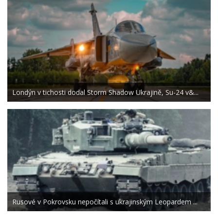
Londýn v tichosti dodal Storm Shadow Ukrajině, Su-24 v&...
Rusové v Pokrovsku nepočítali s ukrajinským Leopardem ...