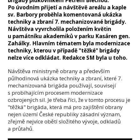
brigády plukovníkem Petrem Blechou.
Po úvodním přijetí a návštěvě areálu a kaple
sv. Barbory proběhla komentovaná ukázka
techniky a zbraní 7. mechanizované brigády.
Návštěva vyvrcholila položením květin
u památníku akademiků v parku Kasáren gen.
Zahálky. Hlavním tématem byla modernizace
techniky, kterou v případě "těžké" brigády
nelze více odkládat. Redakce SM byla u toho.
Návštěva ministryně obrany a především
půlhodinová ukázka techniky a zbraní, které 7.
mechanizovaná brigáda používají, souvisejí
s probíhajícím procesem modernizace
ozbrojených sil. Je třeba říci, že v tomto procesu je
"těžká" brigáda, která má pro zajištění obrany
nejen území České republiky zásadní význam,
zřejmě nejvíce obětí složitého vývoje, odkladů
a průtahů.