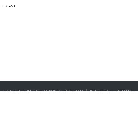
|
|
|
|
|
|
O NÁS
AUTOŘI
ETICKÝ KODEX
KONTAKTY
PŘEDPLATNÉ
REKLAMA
GDPR
NASTAVENÍ SOUKROMÍ
Copyright © 2014-2026
SecurityMagazin.cz
Vydavatelem zpravodajského webu SECURITY MAGAZÍN je společnost