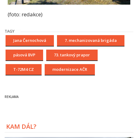
(foto: redakce)
TAGY
Jana Černochová
7. mechanizovaná brigáda
pásová BVP
73. tankový prapor
T-72M4 CZ
modernizace AČR
KAM DÁL?