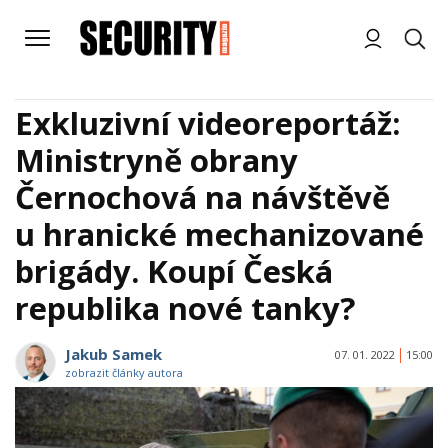
Exkluzivní videoreportáž:
Ministryně obrany
Černochová na návštěvě
u hranické mechanizované
brigády. Koupí Česká
republika nové tanky?
Jakub Samek
07. 01. 2022
15:00
zobrazit články autora