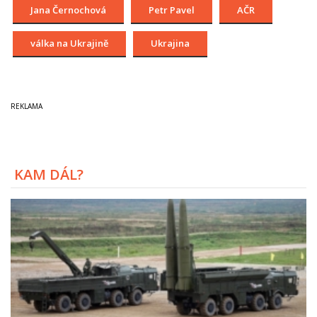
Jana Černochová
Petr Pavel
AČR
válka na Ukrajině
Ukrajina
KAM DÁL?