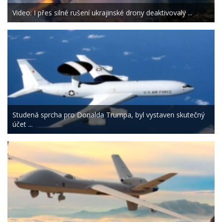
Video: I přes silné rušení ukrajinské drony deaktivovaly ...
Studená sprcha pro Donalda Trumpa, byl vystaven skutečný
účet ...