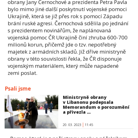
obrany Jany Černochové a prezidenta Petra Pavla
bylo mimo jiné další poskytnutí vojenské pomoci
Ukrajině, která se již přes rok s pomocí Západu
brání ruské agresi. Černochová sdělila po jednání
s prezidentem novinářům, že naplánovaná
vojenská pomoc ČR Ukrajině činí zhruba 600-700
milionů korun, přičemž jde o tzv. nepotřebný
majetek z armádních skladů. Již dříve ministryně
obrany v této souvislosti řekla, že ČR disponuje
vojenským materiálem, který může napadené
zemi poslat.
Psali jsme
Ministryně obrany
v Libanonu podepsala
Memorandum o porozumění
a přivezla ...
20. 03. 2023
11:45