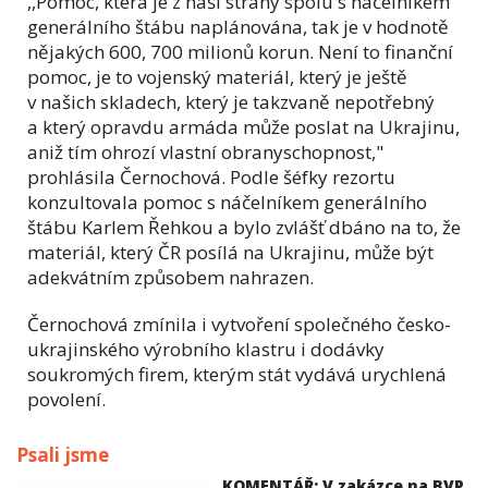
,,Pomoc, která je z naší strany spolu s náčelníkem
generálního štábu naplánována, tak je v hodnotě
nějakých 600, 700 milionů korun. Není to finanční
pomoc, je to vojenský materiál, který je ještě
v našich skladech, který je takzvaně nepotřebný
a který opravdu armáda může poslat na Ukrajinu,
aniž tím ohrozí vlastní obranyschopnost,"
prohlásila Černochová. Podle šéfky rezortu
konzultovala pomoc s náčelníkem generálního
štábu Karlem Řehkou a bylo zvlášť dbáno na to, že
materiál, který ČR posílá na Ukrajinu, může být
adekvátním způsobem nahrazen.
Černochová zmínila i vytvoření společného česko-
ukrajinského výrobního klastru i dodávky
soukromých firem, kterým stát vydává urychlená
povolení.
Psali jsme
KOMENTÁŘ: V zakázce na BVP