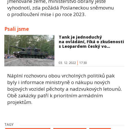
jmenované země, ministerstvo obrany ještě
vyhodnotí, zda požádá Poslaneckou sněmovnu
o prodloužení mise i po roce 2023.
Psali jsme
Tank je jednoduchý
na ovládání, říká o zkušenosti
s Leopardem český vo...
03. 12. 2022
17:30
Náplní rozhovoru obou vrcholných politiků pak
byly i informace ministryně o nákupu nových
bojových vozidel pěchoty a nadzvukových letounů.
Obě zakázky patří k prioritním armádním
projektům.
TAGY