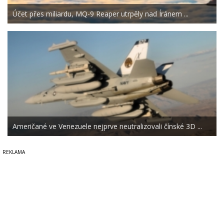
Účet přes miliardu, MQ-9 Reaper utrpěly nad Íránem ...
Američané ve Venezuele nejprve neutralizovali čínské 3D ...