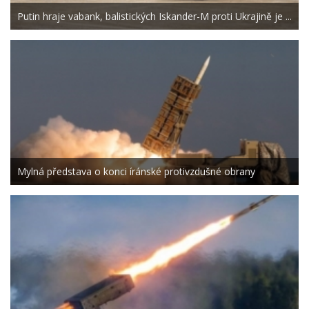
Putin hraje vabank, balistických Iskander-M proti Ukrajině je ...
Mylná představa o konci íránské protivzdušné obrany