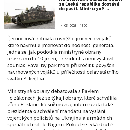
se Česká republika dostává
do pasti. Ministryně ...
14. 03. 2023
13:00
Černochová mluvila rovněž o jménech vojáků,
které navrhuje jmenovat do hodnosti generála.
Jedná se, jak podotkla ministryně obrany,
o seznam do 10 jmen, prezident s nimi vyslovil
souhlas. Pavel by pak mohl přikročit k povýšení
navrhovaných vojáků u příležitosti oslav státního
svátku 8. května.
Ministryně obrany debatovala s Pavlem
i o zákonech, jež se týkají obrany, které schválila
včera Poslanecká sněmovna, informovala také
prezidenta o schválení mandátu na vyslání
vojenských policistů na Ukrajinu a armádních
speciálních sil do Nigeru. Pokud se týká druhé