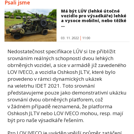
Psali jsme
Má být LÚV (lehké útočné
vozidlo pro výsadkáře) lehké
a vysoce mobilní, nebo těžké
...
03. 11. 2022
11:00
Nedostatečnost specifikace LÚV si lze přiblížit
srovnáním reálných schopností dvou lehkých
obrněných vozidel, a sice v armádě již zavedeného
LOV IVECO, a vozidla Oshkosh JLTV, které bylo
provedeno v rámci dynamických ukázek
na veletrhu IDET 2021. Toto srovnání
představujeme pouze jako demonstrativní ukázku
srovnání dvou obrněných platforem, což
v žádném případě neznamená, že platforma
Oshkosh JLTV nebo LOV IVECO mohou, resp. mají
být pro naše výsadkáře řešením.
Pro LOV IVECO je uváděn vnější průměr zatáčení