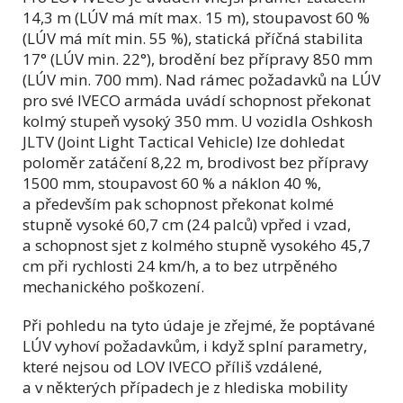
14,3 m (LÚV má mít max. 15 m), stoupavost 60 %
(LÚV má mít min. 55 %), statická příčná stabilita
17° (LÚV min. 22°), brodění bez přípravy 850 mm
(LÚV min. 700 mm). Nad rámec požadavků na LÚV
pro své IVECO armáda uvádí schopnost překonat
kolmý stupeň vysoký 350 mm. U vozidla Oshkosh
JLTV (Joint Light Tactical Vehicle) lze dohledat
poloměr zatáčení 8,22 m, brodivost bez přípravy
1500 mm, stoupavost 60 % a náklon 40 %,
a především pak schopnost překonat kolmé
stupně vysoké 60,7 cm (24 palců) vpřed i vzad,
a schopnost sjet z kolmého stupně vysokého 45,7
cm při rychlosti 24 km/h, a to bez utrpěného
mechanického poškození.
Při pohledu na tyto údaje je zřejmé, že poptávané
LÚV vyhoví požadavkům, i když splní parametry,
které nejsou od LOV IVECO příliš vzdálené,
a v některých případech je z hlediska mobility