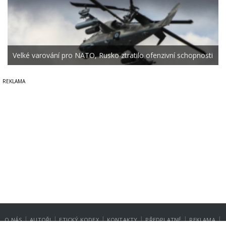
Velké varování pro NATO, Rusko ztratilo ofenzivní schopnosti
|
|
|
|
|
|
O NÁS
AUTOŘI
ETICKÝ KODEX
KONTAKTY
PŘEDPLATNÉ
REKLAMA