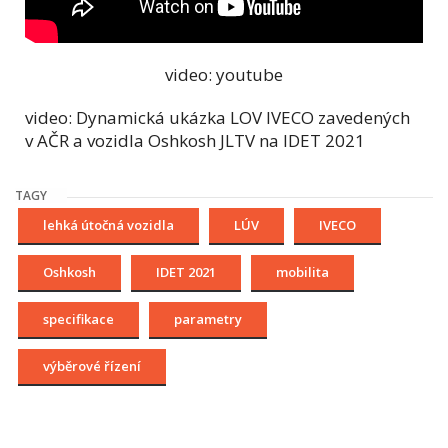
video: youtube
video: Dynamická ukázka LOV IVECO zavedených
v AČR a vozidla Oshkosh JLTV na IDET 2021
TAGY
lehká útočná vozidla
LÚV
IVECO
Oshkosh
IDET 2021
mobilita
specifikace
parametry
výběrové řízení