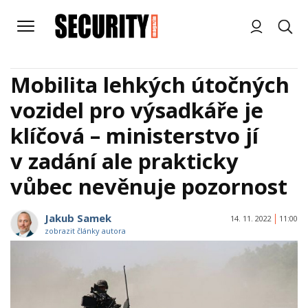
Mobilita lehkých útočných
vozidel pro výsadkáře je
klíčová – ministerstvo jí
v zadání ale prakticky
vůbec nevěnuje pozornost
Jakub Samek
14. 11. 2022
11:00
zobrazit články autora