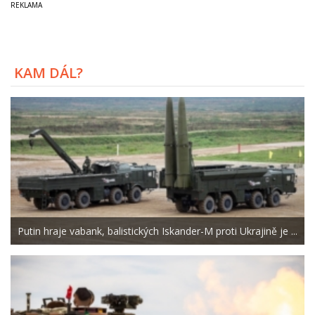
KAM DÁL?
Putin hraje vabank, balistických Iskander-M proti Ukrajině je ...