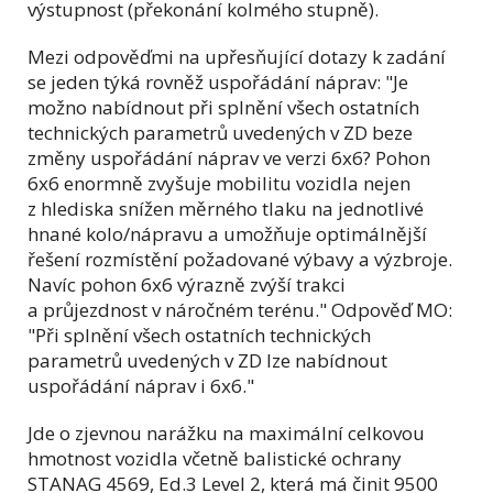
výstupnost (překonání kolmého stupně).
Mezi odpověďmi na upřesňující dotazy k zadání
se jeden týká rovněž uspořádání náprav: "Je
možno nabídnout při splnění všech ostatních
technických parametrů uvedených v ZD beze
změny uspořádání náprav ve verzi 6x6? Pohon
6x6 enormně zvyšuje mobilitu vozidla nejen
z hlediska snížen měrného tlaku na jednotlivé
hnané kolo/nápravu a umožňuje optimálnější
řešení rozmístění požadované výbavy a výzbroje.
Navíc pohon 6x6 výrazně zvýší trakci
a průjezdnost v náročném terénu." Odpověď MO:
"Při splnění všech ostatních technických
parametrů uvedených v ZD lze nabídnout
uspořádání náprav i 6x6."
Jde o zjevnou narážku na maximální celkovou
hmotnost vozidla včetně balistické ochrany
STANAG 4569, Ed.3 Level 2, která má činit 9500