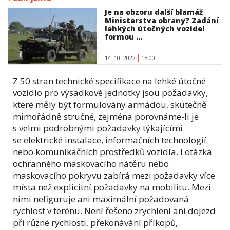
Je na obzoru další blamáž
Ministerstva obrany? Zadání
lehkých útočných vozidel
formou ...
14. 10. 2022
15:00
Z 50 stran technické specifikace na lehké útočné
vozidlo pro výsadkové jednotky jsou požadavky,
které měly být formulovány armádou, skutečně
mimořádně stručné, zejména porovnáme-li je
s velmi podrobnými požadavky týkajícími
se elektrické instalace, informačních technologií
nebo komunikačních prostředků vozidla. I otázka
ochranného maskovacího nátěru nebo
maskovacího pokryvu zabírá mezi požadavky více
místa než explicitní požadavky na mobilitu. Mezi
nimi nefiguruje ani maximální požadovaná
rychlost v terénu. Není řešeno zrychlení ani dojezd
při různé rychlosti, překonávání příkopů,