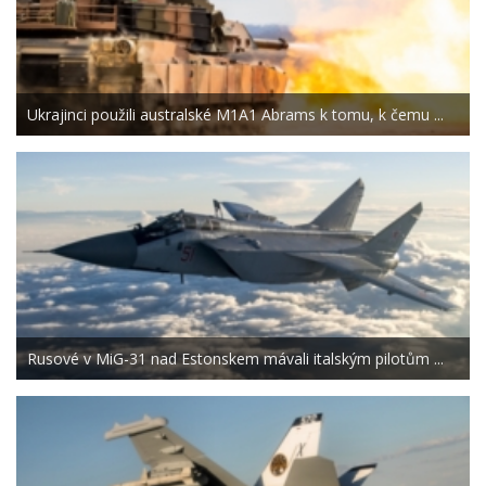
Ukrajinci použili australské M1A1 Abrams k tomu, k čemu ...
Rusové v MiG-31 nad Estonskem mávali italským pilotům ...