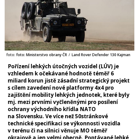
foto:
foto: Ministerstvo obrany ČR
/
Land Rover Defender 130 Kajman
Pořízení lehkých útočných vozidel (LÚV) je
vzhledem k očekávané hodnotě téměř 6
miliard korun jistě zásadní strategický projekt
s cílem zavedení nové platformy 4x4 pro
zajištění mobility lehkých jednotek, které byly
mj. mezi prvními vyčleněnými pro posílení
ochrany východního křídla NATO
na Slovensku. Ve více než 50stránkové
technické specifikaci se výkonnosti vozidla
v terénu či na silnici věnuje MO téměř
okrajově a jen velmi obecně. Poptávané lehké