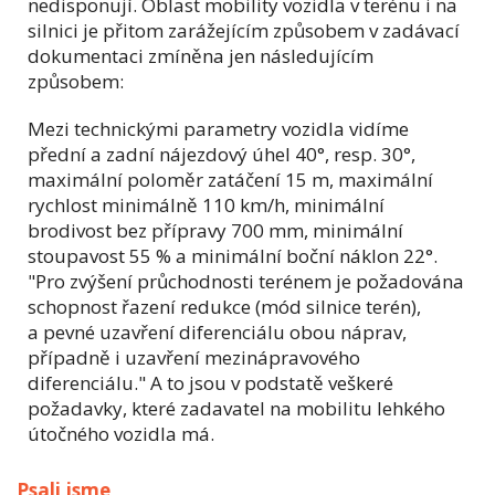
nedisponují. Oblast mobility vozidla v terénu i na
silnici je přitom zarážejícím způsobem v zadávací
dokumentaci zmíněna jen následujícím
způsobem:
Mezi technickými parametry vozidla vidíme
přední a zadní nájezdový úhel 40°, resp. 30°,
maximální poloměr zatáčení 15 m, maximální
rychlost minimálně 110 km/h, minimální
brodivost bez přípravy 700 mm, minimální
stoupavost 55 % a minimální boční náklon 22°.
"Pro zvýšení průchodnosti terénem je požadována
schopnost řazení redukce (mód silnice terén),
a pevné uzavření diferenciálu obou náprav,
případně i uzavření mezinápravového
diferenciálu." A to jsou v podstatě veškeré
požadavky, které zadavatel na mobilitu lehkého
útočného vozidla má.
Psali jsme