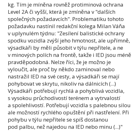
kg. Tím je míněna rovněž protiminová ochrana
Level 2A či vyšší, která je zmíněna v "dalších
společných požadavcích". Problematiku tohoto
požadavku nastínil redakční kolega Milan Váňa
v uplynulém týdnu: "Zesílení balistické ochrany
spodku vozidla zvýší jeho hmotnost, ale upřímně,
výsadkáři by měli působit v týlu nepřítele, a ne
v minových polích na frontě, takže i IED jsou méně
pravděpodobná. Nelze říci, že je možno je
vyloučit, ale proč by někdo zaminoval nebo
nastražil IED na své cesty, a výsadkáři se mají
pohybovat ve skrytu, nikoliv na dálnicích (...)
Výsadkáři potřebují rychlá a pohyblivá vozidla,
s vysokou průchodivostí terénem a vytrvalostí
a spolehlivostí. Potřebují vozidla s palebnou silou
ale možností rychlého opuštění při nastřelení. Při
pohybu v týlu nepřítele se spíš dostanou
pod palbu, než najedou na IED nebo minu (...)"