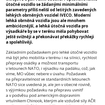
útočné vozidlo se žádanými minimálními
parametry příliš neliší od letitých zavedených
lehkých obrněných vozidel IVECO. Moderní
lehká obrněná vozidla jsou ale mnohem
ambicióznější, a lehká útočná vozidla pro
výsadkáře by se v terénu měla pohybovat
ještě svižněji a překonávat překážky rychleji
a spolehlivěji.
Základním požadavkem pro lehké útočné vozidlo
má být jeho mobilita v terénu i na silnici, rychlost
přepravy osádky a možnost transportu
v letounech NATO, i výsadku na padáku, což, jak
víme, MO vůbec nebere v úvahu. Požadavek
na přepravitelnost ve standardních letounech
NATO sice uvedená je, ale jen v obecné rovině,
s výjimkou požadavku na přepravu uvnitř
a v podvěsu pod americkým dopravním
vrtulníkem Chinook, kterým ale vzdušné síly AČR