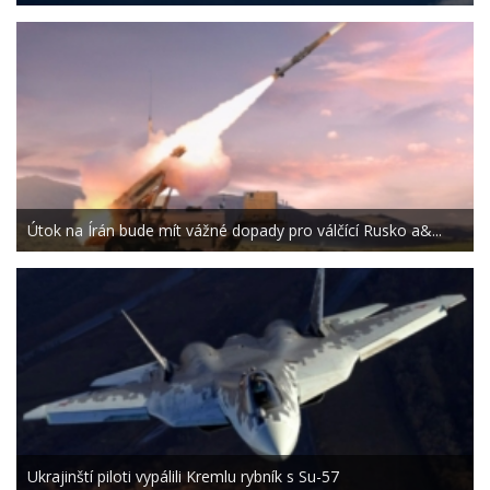
Útok na Írán bude mít vážné dopady pro válčící Rusko a&...
Ukrajinští piloti vypálili Kremlu rybník s Su-57