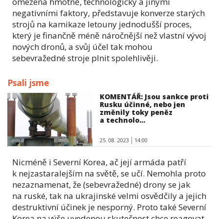
omezena hmotně, technologicky a jinými
negativními faktory, představuje konverze starých
strojů na kamikaze letouny jednodušší proces,
který je finančně méně náročnější než vlastní vývoj
nových dronů, a svůj účel tak mohou
sebevražedné stroje plnit spolehlivěji.
Psali jsme
KOMENTÁŘ: Jsou sankce proti
Rusku účinné, nebo jen
změnily toky peněz
a technolo...
25. 08. 2023
14:00
Nicméně i Severní Korea, ač její armáda patří
k nejzastaralejším na světě, se učí. Nemohla proto
nezaznamenat, že (sebevražedné) drony se jak
na ruské, tak na ukrajinské velmi osvědčily a jejich
destruktivní účinek je nesporný. Proto také Severní
Korea na výše uvedenou skutečnost chce reagovat