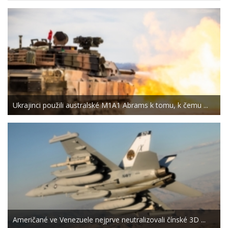
Ukrajinci použili australské M1A1 Abrams k tomu, k čemu ...
Američané ve Venezuele nejprve neutralizovali čínské 3D ...