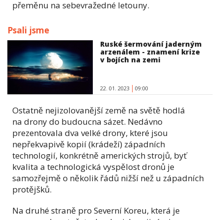
přeměnu na sebevražedné letouny.
Psali jsme
Ruské šermování jaderným
arzenálem - znamení krize
v bojích na zemi
22. 01. 2023
09:00
Ostatně nejizolovanější země na světě hodlá
na drony do budoucna sázet. Nedávno
prezentovala dva velké drony, které jsou
nepřekvapivě kopií (krádeží) západních
technologií, konkrétně amerických strojů, byť
kvalita a technologická vyspělost dronů je
samozřejmě o několik řádů nižší než u západních
protějšků.
Na druhé straně pro Severní Koreu, která je