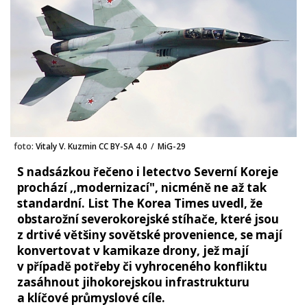
foto:
Vitaly V. Kuzmin CC BY-SA 4.0
/
MiG-29
S nadsázkou řečeno i letectvo Severní Koreje
prochází ,,modernizací", nicméně ne až tak
standardní. List The Korea Times uvedl, že
obstarožní severokorejské stíhače, které jsou
z drtivé většiny sovětské provenience, se mají
konvertovat v kamikaze drony, jež mají
v případě potřeby či vyhroceného konfliktu
zasáhnout jihokorejskou infrastrukturu
a klíčové průmyslové cíle.