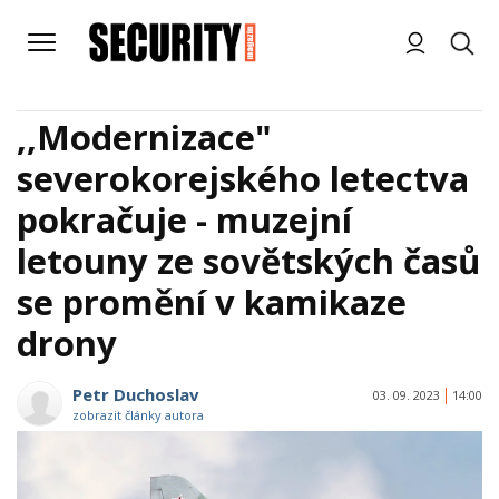
,,Modernizace"
severokorejského letectva
pokračuje - muzejní
letouny ze sovětských časů
se promění v kamikaze
drony
Petr Duchoslav
03. 09. 2023
14:00
zobrazit články autora