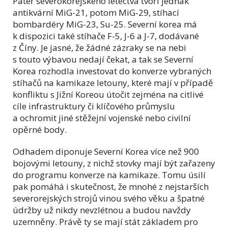
Páteř severokorejského letectva tvoří jednak
antikvární MiG-21, potom MiG-29, stíhací
bombardéry MiG-23, Su-25. Severní korea má
k dispozici také stíhače F-5, J-6 a J-7, dodávané
z Číny. Je jasné, že žádné zázraky se na nebi
s touto výbavou nedají čekat, a tak se Severní
Korea rozhodla investovat do konverze vybraných
stíhačů na kamikaze letouny, které mají v případě
konfliktu s Jižní Koreou útočit zejména na citlivé
cíle infrastruktury či klíčového průmyslu
a ochromit jiné stěžejní vojenské nebo civilní
opěrné body.
Odhadem diponuje Severní Korea více než 900
bojovými letouny, z nichž stovky mají být zařazeny
do programu konverze na kamikaze. Tomu úsilí
pak pomáhá i skutečnost, že mnohé z nejstarších
severorejských strojů vinou svého věku a špatné
údržby už nikdy nevzlétnou a budou navždy
uzemněny. Právě ty se mají stát základem pro