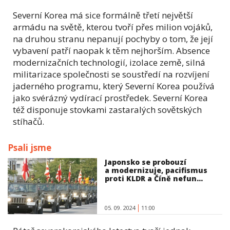
Severní Korea má sice formálně třetí největší
armádu na světě, kterou tvoří přes milion vojáků,
na druhou stranu nepanují pochyby o tom, že její
vybavení patří naopak k těm nejhorším. Absence
modernizačních technologií, izolace země, silná
militarizace společnosti se soustředí na rozvíjení
jaderného programu, který Severní Korea používá
jako svérázný vydírací prostředek. Severní Korea
též disponuje stovkami zastaralých sovětských
stíhačů.
Psali jsme
Japonsko se probouzí
a modernizuje, pacifismus
proti KLDR a Číně nefun...
05. 09. 2024
11:00