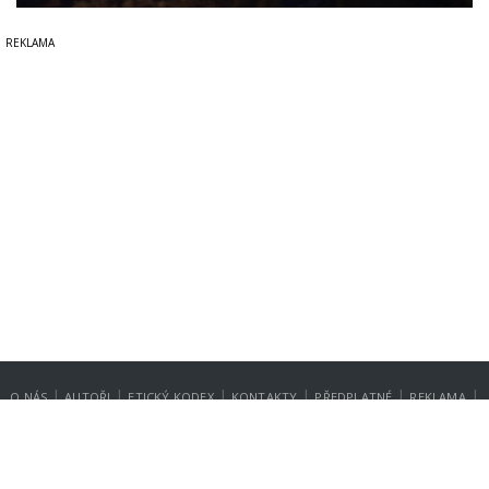
|
|
|
|
|
|
O NÁS
AUTOŘI
ETICKÝ KODEX
KONTAKTY
PŘEDPLATNÉ
REKLAMA
GDPR
NASTAVENÍ SOUKROMÍ
Copyright © 2014-2026
SecurityMagazin.cz