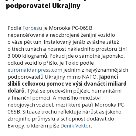
podporovatel Ukrajiny
Podle
Forbesu
je Morooka PC-065B
nepancéřované a neozbrojené ženijní vozidlo
o váze pět tun. Instalovaný jeřáb zvládne zátěž
o třech tunách a nosnost nákladního prostoru činí
3 000 kilogramů. Pokud jde o samotné Japonsko,
odkud vozidlo přišlo, je Tokio podle
euromaidanpress.com
jedním z nejvýznamnějších
podporovatelů Ukrajiny mimo NATO.
Japonci
slíbili celkovou pomoc ve výši dvanácti miliard
dolarů
. Týká se především půjček, humanitární
a finanční pomoci. A menšího množství
nebojových vozidel, mezi které patří Morooka PC-
065B. Situace trochu reflektuje nárůst asijského
zbrojního průmyslu a schopnost dodávat do
Evropy, o kterém píše
Deník Vektor
.