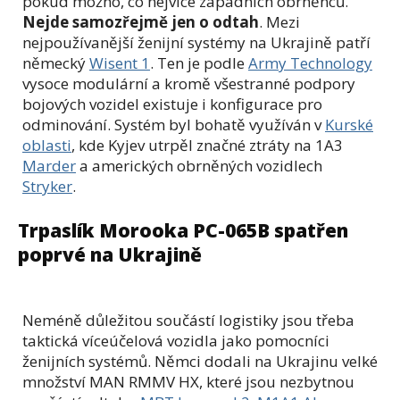
pokud možno, co nejvíce západních obrněnců.
Nejde samozřejmě jen o odtah
. Mezi
nejpoužívanější ženijní systémy na Ukrajině patří
německý
Wisent 1
. Ten je podle
Army Technology
vysoce modulární a kromě všestranné podpory
bojových vozidel existuje i konfigurace pro
odminování. Systém byl bohatě využíván v
Kurské
oblasti
, kde Kyjev utrpěl značné ztráty na 1A3
Marder
a amerických obrněných vozidlech
Stryker
.
Trpaslík Morooka PC-065B spatřen
poprvé na Ukrajině
Neméně důležitou součástí logistiky jsou třeba
taktická víceúčelová vozidla jako pomocníci
ženijních systémů. Němci dodali na Ukrajinu velké
množství MAN RMMV HX, které jsou nezbytnou