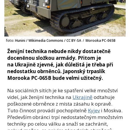
foto:
Hunini / Wikimedia Commons / CC BY-SA
/
Morooka PC-065B
Ženijní technika nebude nikdy dostatečně
doceněnou složkou armády. Přitom je
na Ukrajině zjevné, jak důležitá je třeba při
nedostatku obrněnců. Japonský trpaslík
Morooka PC-065B bude velmi užitečný.
Na sociálních sítích je ke spatření velké množství
videí, jak ženijní technika na
Ukrajině
odtahuje
poškozené obrněnce z místa zásahu k opravě.
Tuto činnost provádí pochopitelně
Kyjev
i Moskva.
Především obránci trpí nedostatečným množstvím
techniky po celou válku a snaží se zachránit,