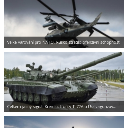
Velké varování pro NATO, Rusko ztratilo ofenzivní schopnosti
Celkem jasný signál Kremlu, fronty T-72A u Uralvagonzav...