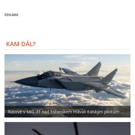
KAM DÁL?
Rusové v MiG-31 nad Estonskem mávali italským pilotům ...