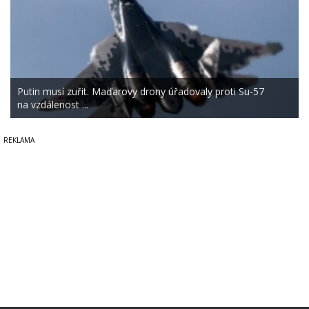
Putin musí zuřit. Maďarovy drony úřadovaly proti Su-57
na vzdálenost ...