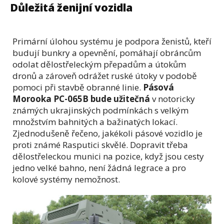
Důležitá ženijní vozidla
Primární úlohou systému je podpora ženistů, kteří
budují bunkry a opevnění, pomáhají obráncům
odolat dělostřeleckým přepadům a útokům
dronů a zároveň odrážet ruské útoky v podobě
pomoci při stavbě obranné linie.
Pásová
Morooka PC-065B bude užitečná
v notoricky
známých ukrajinských podmínkách s velkým
množstvím bahnitých a bažinatých lokací.
Zjednodušeně řečeno, jakékoli pásové vozidlo je
proti známé Rasputici skvělé. Dopravit třeba
dělostřeleckou munici na pozice, když jsou cesty
jedno velké bahno, není žádná legrace a pro
kolové systémy nemožnost.