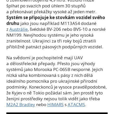
šplhat po svazích pod úhlem 30 stupňů
a překonávat překážky vysoké až jeden metr.
Systém se připojuje ke stovkám vozidel svého
druhu
jako jsou například M113AS4 dodané
z
Austrálie
, švédské BV-206 nebo BVS-10 a norské
NM199. Nevýhodou systému je jeho vysoká
zranitelnost. Ukrajinci za tři roky bojů ztratili
přibližně patnáct pásových podpůrných vozidel.
Na svědomí je pochopitelně mají UAV
a dělostřelecké přepady. Přesto jsou výhody
systémů jako Morooka PC-065B nesporné. Jejich
nízká váha kombinovaná s pásy z nich dělá
ideálního pomocníka pro ukrajinské přírodní
podmínky. Koneckonců je vysoce pravděpodobné,
že Kyjev o ně Tokio požádal sám. Jen prostě tyto
ženijni prostředky nejsou tolik vidět jako třeba
M2A2 Bradley
nebo
HIMARS
s
ATACMS
.