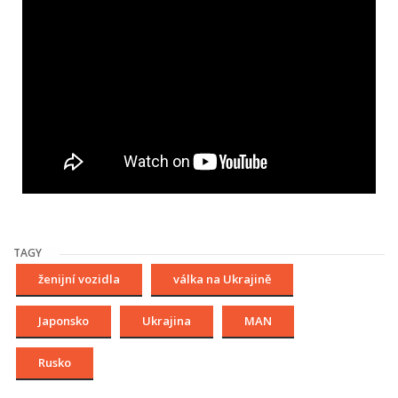
TAGY
ženijní vozidla
válka na Ukrajině
Japonsko
Ukrajina
MAN
Rusko