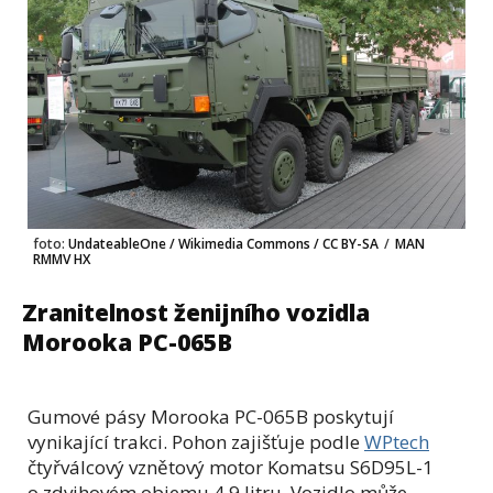
foto:
UndateableOne / Wikimedia Commons / CC BY-SA
/
MAN
RMMV HX
Zranitelnost ženijního vozidla
Morooka PC-065B
Gumové pásy Morooka PC-065B poskytují
vynikající trakci. Pohon zajišťuje podle
WPtech
čtyřválcový vznětový motor Komatsu S6D95L-1
o zdvihovém objemu 4,9 litru. Vozidlo může