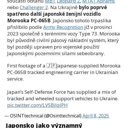
součástí odtahu
MBT
Leopard 2
,
M1A1 Abrams
nebo
Challenger 2
. Na Ukrajině
bylo poprvé
spatřeno další japonské ženijní vozidlo
Morooka PC-065B
. Japonsko tohoto trpaslíka
přislíbilo podle
Army Recognition
již v prosinci
2023 společně s terénními vozy Type 73. Morooka
byl původně civilní pásový nákladní systém, který
byl později upraven pro vojenské použití
Japonskými pozemními silami sebeobrany.
First footage of a 🇯🇵Japanese-supplied Morooka
PC-065B tracked engineering carrier in Ukrainian
service.
Japan’s Self-Defense Force has supplied a mix of
tracked and wheeled support vehicles to Ukraine.
pic.twitter.com/LVSBjIqIPH
— OSINTtechnical (@Osinttechnical)
April 8, 2025
Japonsko jako významný