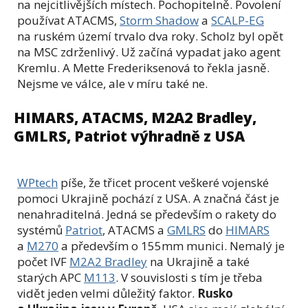
na nejcitlivějších místech. Pochopitelně. Povolení
používat ATACMS,
Storm Shadow
a
SCALP-EG
na ruském území trvalo dva roky. Scholz byl opět
na MSC zdrženlivý. Už začíná vypadat jako agent
Kremlu. A Mette Frederiksenová to řekla jasně.
Nejsme ve válce, ale v míru také ne.
HIMARS, ATACMS, M2A2 Bradley,
GMLRS, Patriot výhradně z USA
WPtech
píše, že třicet procent veškeré vojenské
pomoci Ukrajině pochází z USA. A značná část je
nenahraditelná. Jedná se především o rakety do
systémů
Patriot
, ATACMS a
GMLRS
do
HIMARS
a
M270
a především o 155mm munici. Nemalý je
počet IVF
M2A2 Bradley
na Ukrajině a také
starých APC
M113
. V souvislosti s tím je třeba
vidět jeden velmi důležitý faktor.
Rusko