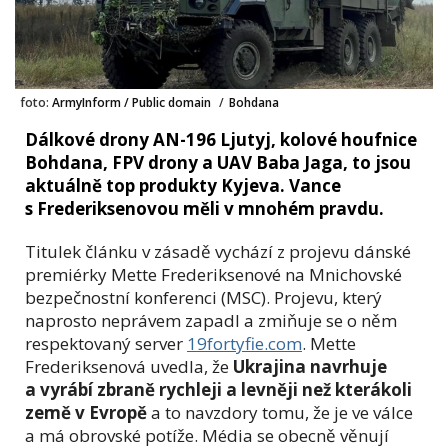
foto:
ArmyInform / Public domain
/
Bohdana
Dálkové drony AN-196 Ljutyj, kolové houfnice
Bohdana, FPV drony a UAV Baba Jaga, to jsou
aktuálně top produkty Kyjeva. Vance
s Frederiksenovou měli v mnohém pravdu.
Titulek článku v zásadě vychází z projevu dánské
premiérky Mette Frederiksenové na Mnichovské
bezpečnostní konferenci (MSC). Projevu, který
naprosto neprávem zapadl a zmiňuje se o něm
respektovaný server
19fortyfie.com
. Mette
Frederiksenová uvedla, že
Ukrajina navrhuje
a vyrábí zbraně rychleji a levněji než kterákoli
země v Evropě
a to navzdory tomu, že je ve válce
a má obrovské potíže. Média se obecně věnují