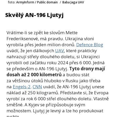
foto:
ArmyInform / Public domain
/
Baba Jaga UAV
Skvělý AN-196 Ljutyj
Vrátíme-li se zpět ke slovům Mette
Frederiksenové, má pravdu. Ukrajina vloni
vyrobila přes jeden milion dronů.
Defence Blog
uvádí, že jen dálkových
UAV
, které prakticky
nahrazují střely dlouhého doletu, si Ukrajinci
vyrobili od začátku roku 2024 přes 6 000. Jedná
se především o AN-196 Ljutyj.
Tyto drony mají
dosah až 2 000 kilometrů
a budou stát
za většinou útoků hluboko v Rusku jako třeba
na
Engels-2
.
CNN
uvádí, že AN-196 Ljutyj unese
náklad až 250 kilogramů. Představte si, že Evropa
vyrobí za rok 6 000 střel dlouhého doletu. Vlastně
směšné. A Kyjev se přizpůsobuje svým
možnostem. Ljutyj je levný a lze ho produkovat
rychle.