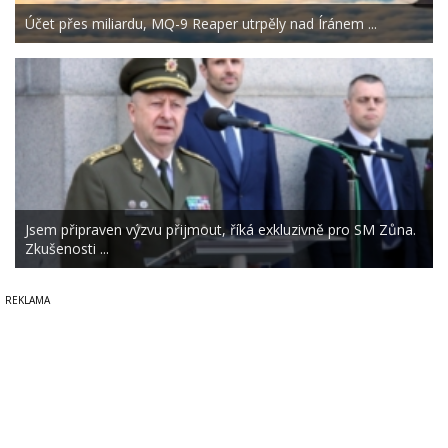
Účet přes miliardu, MQ-9 Reaper utrpěly nad Íránem ...
Jsem připraven výzvu přijmout, říká exkluzivně pro SM Zůna.
Zkušenosti ...