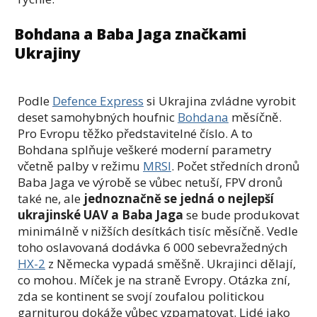
Bohdana a Baba Jaga značkami
Ukrajiny
Podle
Defence Express
si Ukrajina zvládne vyrobit
deset samohybných houfnic
Bohdana
měsíčně.
Pro Evropu těžko představitelné číslo. A to
Bohdana splňuje veškeré moderní parametry
včetně palby v režimu
MRSI
. Počet středních dronů
Baba Jaga ve výrobě se vůbec netuší, FPV dronů
také ne, ale
jednoznačně se jedná o nejlepší
ukrajinské UAV a Baba Jaga
se bude produkovat
minimálně v nižších desítkách tisíc měsíčně. Vedle
toho oslavovaná dodávka 6 000 sebevražedných
HX-2
z Německa vypadá směšně. Ukrajinci dělají,
co mohou. Míček je na straně Evropy. Otázka zní,
zda se kontinent se svojí zoufalou politickou
garniturou dokáže vůbec vzpamatovat. Lidé jako