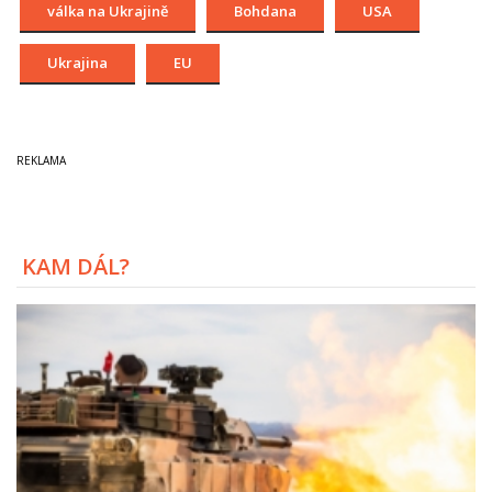
válka na Ukrajině
Bohdana
USA
Ukrajina
EU
KAM DÁL?