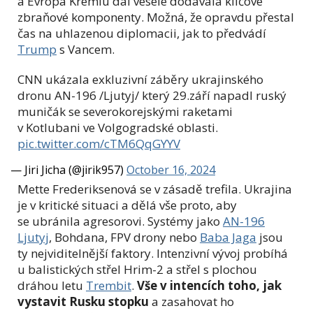
a Evropa Kremlu dál vesele dodávala klíčové
zbraňové komponenty. Možná, že opravdu přestal
čas na uhlazenou diplomacii, jak to předvádí
Trump
s Vancem.
CNN ukázala exkluzivní záběry ukrajinského
dronu AN-196 /Ljutyj/ který 29.září napadl ruský
muničák se severokorejskými raketami
v Kotlubani ve Volgogradské oblasti.
pic.twitter.com/cTM6QqGYYV
— Jiri Jicha (@jirik957)
October 16, 2024
Mette Frederiksenová se v zásadě trefila. Ukrajina
je v kritické situaci a dělá vše proto, aby
se ubránila agresorovi. Systémy jako
AN-196
Ljutyj
, Bohdana, FPV drony nebo
Baba Jaga
jsou
ty nejviditelnější faktory. Intenzivní vývoj probíhá
u balistických střel Hrim-2 a střel s plochou
dráhou letu
Trembit
.
Vše v intencích toho, jak
vystavit Rusku stopku
a zasahovat ho