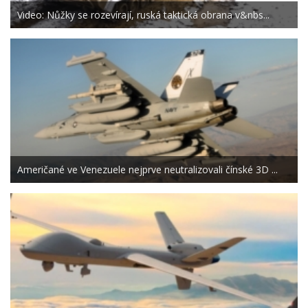
Video: Nůžky se rozevírají, ruská taktická obrana v&nbs...
Američané ve Venezuele nejprve neutralizovali čínské 3D ...