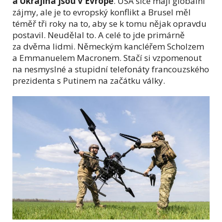
a Ukrajina jsou v Evropě
. USA sice mají globální
zájmy, ale je to evropský konflikt a Brusel měl
téměř tři roky na to, aby se k tomu nějak opravdu
postavil. Neudělal to. A celé to jde primárně
za dvěma lidmi. Německým kancléřem Scholzem
a Emmanuelem Macronem. Stačí si vzpomenout
na nesmyslné a stupidní telefonáty francouzského
prezidenta s Putinem na začátku války.