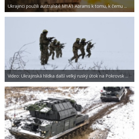
Ukrajinci použili australské M1A1 Abrams k tomu, k čemu ...
Video: Ukrajinská hlídka další velký ruský útok na Pokrovsk ...