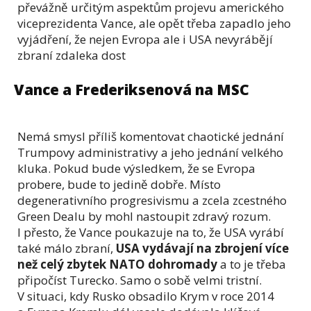
převážně určitým aspektům projevu amerického
viceprezidenta Vance, ale opět třeba zapadlo jeho
vyjádření, že nejen Evropa ale i USA nevyrábějí
zbraní zdaleka dost
Vance a Frederiksenová na MSC
Nemá smysl příliš komentovat chaotické jednání
Trumpovy administrativy a jeho jednání velkého
kluka. Pokud bude výsledkem, že se Evropa
probere, bude to jedině dobře. Místo
degenerativního progresivismu a zcela zcestného
Green Dealu by mohl nastoupit zdravý rozum.
I přesto, že Vance poukazuje na to, že USA vyrábí
také málo zbraní,
USA vydávají na zbrojení více
než celý zbytek NATO dohromady
a to je třeba
připočíst Turecko. Samo o sobě velmi tristní.
V situaci, kdy Rusko obsadilo Krym v roce 2014