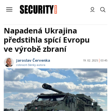
Napadená Ukrajina
předstihla spící Evropu
ve výrobě zbraní
Jaroslav Červenka
19. 02. 2025
03:45
zobrazit články autora