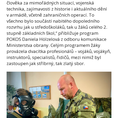
člověka za mimořádných situací, vojenská
technika, zajímavosti z historie i aktuálního dění
v armádě, včetně zahraničních operací. To
všechno bylo součástí nabitého dopoledního
rozvrhu jak u středoškoláků, tak u žáků celého 2.
stupně základních škol,“ přibližuje program
POKOS Daniela Hölzelová z odboru komunikace
Ministerstva obrany. Celým programem žáky
provázela dvacítka profesionálů – vojáků, vojákyň,
instruktorů, specialistů, řidičů, mezi nimiž byl
zastoupen jak stříbrný, tak zlatý sbor.