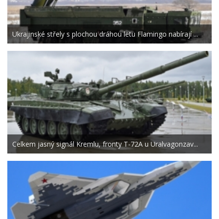
Ukrajinské střely s plochou dráhou letu Flamingo nabírají ...
Celkem jasný signál Kremlu, fronty T-72A u Uralvagonzav...