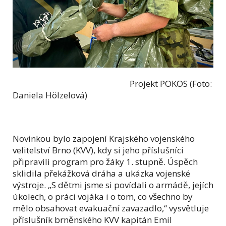
Projekt POKOS (Foto:
Daniela Hölzelová)
Novinkou bylo zapojení Krajského vojenského
velitelství Brno (KVV), kdy si jeho příslušníci
připravili program pro žáky 1. stupně. Úspěch
sklidila překážková dráha a ukázka vojenské
výstroje. „S dětmi jsme si povídali o armádě, jejích
úkolech, o práci vojáka i o tom, co všechno by
mělo obsahovat evakuační zavazadlo,“ vysvětluje
příslušník brněnského KVV kapitán Emil