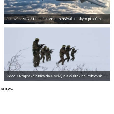
Rusové v MiG-31 nad Estonskem mávali italským pilotům ...
Video: Ukrajinská hlídka další velký ruský útok na Pokrovsk ...