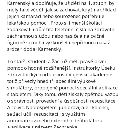
Kamenský a doplňuje, že už děti na 1. stupni by
měly také vědět, jak se zachovat, když například
jejich kamarád nebo sourozenec potřebuje
lékařskou pomoc. „Proto si i menší školáci
zopakovali i důležitá telefonní čísla na zdravotní
záchrannou službu nebo hasiče a na cvičné
figuríně si mohli vyzkoušet i nepřímou masáž
srdce,“ dodal Kamenský.
To starší studenti a žáci už měli právě první
pomoc o hodně rozšířenější. Instruktorky Úseku
zdravotnických odborností Vojenské akademie
totiž přivezly hned tři speciální výukové
simulátory, propojené pomocí speciální aplikace
s tabletem. Díky tomu děti získaly zpětnou vazbu
o správnosti provedení a úspěšnosti resuscitace.
A co víc. Na dospělém, juniorovi, ale i kojenci,
se žáci učili resuscitací i s využitím
automatizovaného externího defibrilátoru
a aplikace s názvem Záchranka.