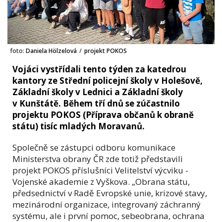
foto:
Daniela Hölzelová
/
projekt POKOS
Vojáci vystřídali tento týden za katedrou
kantory ze Střední policejní školy v Holešově,
Základní školy v Lednici a Základní školy
v Kunštátě. Během tří dnů se zúčastnilo
projektu POKOS (Příprava občanů k obraně
státu) tisíc mladých Moravanů.
Společně se zástupci odboru komunikace
Ministerstva obrany ČR zde totiž představili
projekt POKOS příslušníci Velitelství výcviku -
Vojenské akademie z Vyškova. „Obrana státu,
předsednictví v Radě Evropské unie, krizové stavy,
mezinárodní organizace, integrovaný záchranný
systému, ale i první pomoc, sebeobrana, ochrana