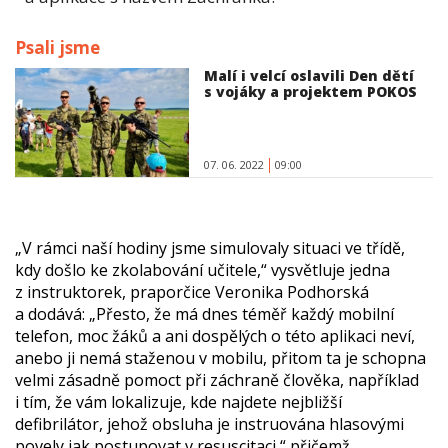
Psali jsme
Malí i velcí oslavili Den dětí
s vojáky a projektem POKOS
07. 06. 2022
09:00
„V rámci naší hodiny jsme simulovaly situaci ve třídě,
kdy došlo ke zkolabování učitele,“ vysvětluje jedna
z instruktorek, praporčice Veronika Podhorská
a dodává: „Přesto, že má dnes téměř každý mobilní
telefon, moc žáků a ani dospělých o této aplikaci neví,
anebo ji nemá staženou v mobilu, přitom ta je schopna
velmi zásadně pomoct při záchraně člověka, například
i tím, že vám lokalizuje, kde najdete nejbližší
defibrilátor, jehož obsluha je instruována hlasovými
povely jak postupovat v resuscitaci,“ přičemž