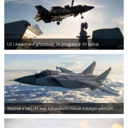
Už i Američané přiznávají, že program F-35 selhal
Rusové v MiG-31 nad Estonskem mávali italským pilotům ...