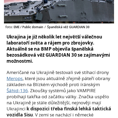
foto:
EME / Public domain
/
Španělská věž GUARDIAN 30
Ukrajina je již několik let největší válečnou
laboratoří světa a rájem pro zbrojovky.
Aktuálně se na BMP objevila španělská
bezosádková věž GUARDIAN 30 se zajímavými
možnostmi.
Američané na Ukrajině testovali své stíhací drony
Merops
, které jsou aktuálně zřejmě páteří obrany
základen na Blízkém východě proti íránským
Šáhid-136
. Zkoušky systémů jako VAMPIRE
probíhají takřka od začátku války. Značka uspělo
na Ukrajině je stále důležitější, nejnověji mají
Ukrajinci
k dispozici třeba finská lehká taktická
vozidla Sisu
. V zemi se nachází i německé