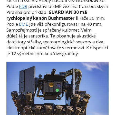
která na své BMP tedy nasadil věž GUARDIAN 30.
Podle
EDR
představila EME věž i na francouzských
Piranha pro příklad.
GUARDIAN 30 má
rychlopalný kanón Bushmaster II
ráže 30 mm.
Podle
EME
jde věž překonfigurovat i na 40 mm.
Samozřejmostí je spřažený kulomet. Velmi
důležitá je senzorika. Ta obsahuje akustické
detektory střelby, meteorologické senzory a dva
elektrooptické zaměřovače s termovizí. K dispozici
je 12 výmetnic pro kouřové granáty.