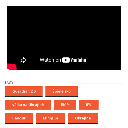
TAGY
Guardian 2.0
Španělsko
válka na Ukrajině
BMP
IFV
Pandur
Minigun
Ukrajina