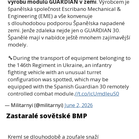
výrobu modulů GUARDIAN v zemi
. Výrobcem je
španělská společnost Escribano Mechanical &
Engineering (EME) a vše konvenuje
s dlouhodobou podporou Španělska napadené
zemi. Jenže zdaleka nejde jen o GUARDIAN 30.
Španělé mají v nabídce ještě mnohem zajímavější
modely.
🔧During the transport of equipment belonging to
the 146th Regiment in Ukraine, an infantry
fighting vehicle with an unusual turret
configuration was spotted, which may be
equipped with the Spanish Guardian 30 remotely
controlled combat module.
//t.co/icUmdIeuS0
— Militarnyi (@militarnyi)
June 2, 2026
Zastaralé sovětské BMP
Kreml se dlouhodobě a zoufale snaží