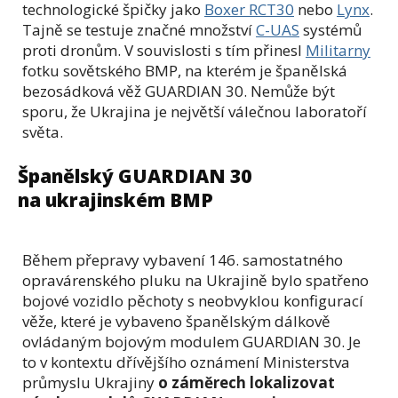
technologické špičky jako
Boxer RCT30
nebo
Lynx
.
Tajně se testuje značné množství
C-UAS
systémů
proti dronům. V souvislosti s tím přinesl
Militarny
fotku sovětského BMP, na kterém je španělská
bezosádková věž GUARDIAN 30. Nemůže být
sporu, že Ukrajina je největší válečnou laboratoří
světa.
Španělský GUARDIAN 30
na ukrajinském BMP
Během přepravy vybavení 146. samostatného
opravárenského pluku na Ukrajině bylo spatřeno
bojové vozidlo pěchoty s neobvyklou konfigurací
věže, které je vybaveno španělským dálkově
ovládaným bojovým modulem GUARDIAN 30. Je
to v kontextu dřívějšího oznámení Ministerstva
průmyslu Ukrajiny
o záměrech lokalizovat