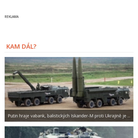
KAM DÁL?
Putin hraje vabank, balistických Iskander-M proti Ukrajině je ...