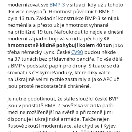
modernizovat své
BMP-3
v situaci, kdy už z tohoto
IFV více nevypáčí. Hmotnost původních BMP-1
byla 13 tun. Základní konstrukce BMP-3 se nijak
nezměnila a přesto už je hmotnost vyhnaná
na přibližně 19 tun. Nafouknout to nejde a dnešní
moderní západní bojová vozidla pěchoty
se
hmotnostně klidně pohybují kolem 40 tun
jako
třeba německý Lynx. České
CV90
budou někde
na 37 tunách bez přídavného pancíře. To vše dělá
z BMP v podstatě papír pro drony. Situace se dá
srovnat i s českými Pandury, které díky válce
na Ukrajině velmi rychle zastaraly a jako APC už
jsou prostě nedostatečně chráněné.
Je nutné podotknout, že stále sloužící české BVP
jsou v podstatě BMP-2. Sovětská vozidla patří
mezi nejrozšířenější na světě a přirozeně jimi
disponuje i ukrajinská armáda. Takže nejen
Rusové zkouší modernizace, ale chytl se i Kyjev,