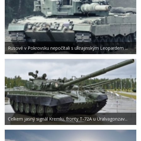
Rusové v Pokrovsku nepočítali s ukrajinským Leopardem ...
Celkem jasný signál Kremlu, fronty T-72A u Uralvagonzav...