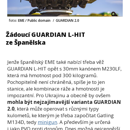
foto:
EME / Public domain
/
GUARDIAN 2.0
Žádoucí GUARDIAN L-HIT
ze Španělska
Jenže španělský EME také nabízí třeba věž
GUARDIAN L-HIT opět s 30mm kanónem M230LF,
která má hmotnost pod 300 kilogramů.
Pochopitelně není chráněná, spíše je to jen
stanice, ale kombinace ráže a hmotnosti je
impozantní. Pro Ukrajinu a obecně by ovšem
mohla být nejzajímavější varianta GUARDIAN
2.0
, která může operovat s různými typy
kulometů, ke kterým je třeba započítat Gatling
M134D, tedy
minigun
. A především je určená
i jako PVO proti dronům. Dnes možná nejcennější