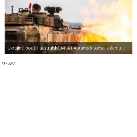
Ukrajinci použili australské M1A1 Abrams k tomu, k čemu ...