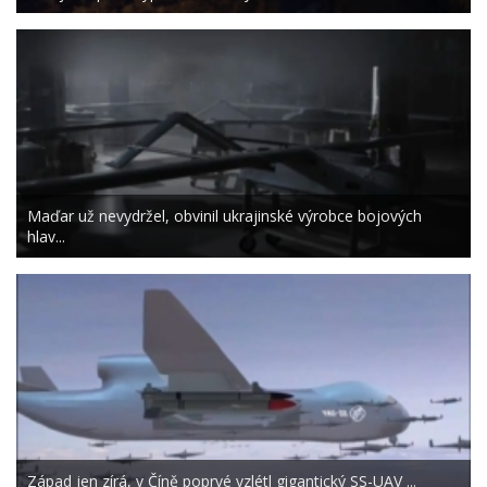
Maďar už nevydržel, obvinil ukrajinské výrobce bojových
hlav...
Západ jen zírá, v Číně poprvé vzlétl gigantický SS-UAV ...