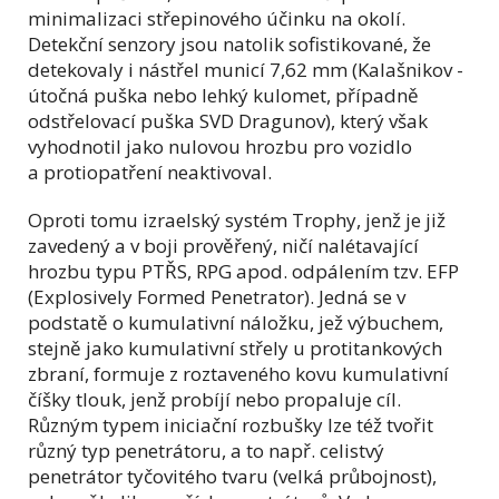
minimalizaci střepinového účinku na okolí.
Detekční senzory jsou natolik sofistikované, že
detekovaly i nástřel municí 7,62 mm (Kalašnikov -
útočná puška nebo lehký kulomet, případně
odstřelovací puška SVD Dragunov), který však
vyhodnotil jako nulovou hrozbu pro vozidlo
a protiopatření neaktivoval.
Oproti tomu izraelský systém Trophy, jenž je již
zavedený a v boji prověřený, ničí nalétavající
hrozbu typu PTŘS, RPG apod. odpálením tzv. EFP
(Explosively Formed Penetrator). Jedná se v
podstatě o kumulativní náložku, jež výbuchem,
stejně jako kumulativní střely u protitankových
zbraní, formuje z roztaveného kovu kumulativní
číšky tlouk, jenž probíjí nebo propaluje cíl.
Různým typem iniciační rozbušky lze též tvořit
různý typ penetrátoru, a to např. celistvý
penetrátor tyčovitého tvaru (velká průbojnost),