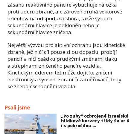
zásahu reaktivního pancíře vybuchuje náložka
proti úderu zbraně, ale zároveň druhá vektorově
orientovaná odspodu/zeshora, takže výbuch
sekundární hlavice je odkloněn nebo je
sekundární hlavice zničena.
Největší výzvou pro aktivní ochranu jsou kinetické
zbraně, jež ničí cíl pouze silou dopadu, probíjí
pancíř a ničí osádku prudkými změnami tlaku
a střepinami zničeného pancíře vozidla.
Kinetickým úderem též může dojít ke zničení
elektroniky a vyosení zbraní či zaměřovačů, tedy
ke znebojeschopnění vozidla.
Psali jsme
,,Po zuby" ozbrojené izraelské
hlídkové korvety třídy Sa'ar 6
i s pokročilou ...