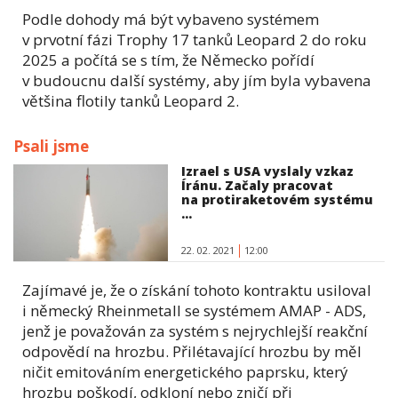
Podle dohody má být vybaveno systémem
v prvotní fázi Trophy 17 tanků Leopard 2 do roku
2025 a počítá se s tím, že Německo pořídí
v budoucnu další systémy, aby jím byla vybavena
většina flotily tanků Leopard 2.
Psali jsme
Izrael s USA vyslaly vzkaz
Íránu. Začaly pracovat
na protiraketovém systému
...
22. 02. 2021
12:00
Zajímavé je, že o získání tohoto kontraktu usiloval
i německý Rheinmetall se systémem AMAP - ADS,
jenž je považován za systém s nejrychlejší reakční
odpovědí na hrozbu. Přilétavající hrozbu by měl
ničit emitováním energetického paprsku, který
hrozbu poškodí, odkloní nebo zničí při