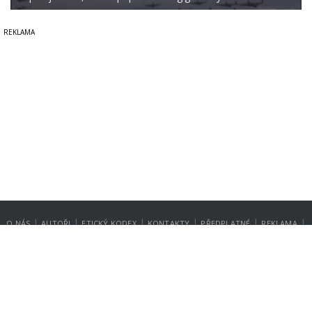
|
|
|
|
|
|
O NÁS
AUTOŘI
ETICKÝ KODEX
KONTAKTY
PŘEDPLATNÉ
REKLAMA
GDPR
NASTAVENÍ SOUKROMÍ
Copyright © 2014-2026
SecurityMagazin.cz