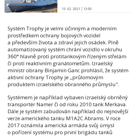
13. 02. 2021
13:00
Systém Trophy je velmi účinným a moderním
prostředkem ochrany bojových vozidel
a především života a zdraví jejich osádek.
Plně
automatizovaný systém chrání vozidlo v okruhu
360° hlavně proti protitankovým řízeným střelám
či proti reaktivním granátometům. Izraelský
ministr obrany Binjamin Ganc prohlásil, že systém
aktivní ochrany Trophy je ,,průlomovým
produktem izraelského obranného průmyslu".
Systémem je například vybaven izraelský obrněný
transportér Namer či od roku 2010 tank Merkava.
Dále je systém zabudován například do nejnovější
verze amerického tanku M1A2C Abrams. V roce
2017 oznámila americká armáda svůj úmysl
o pořízení systému pro první brigádu tanků