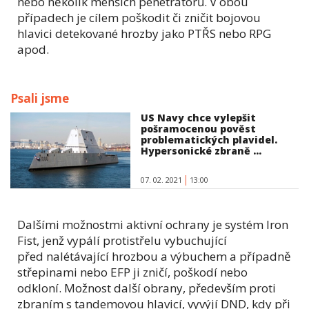
nebo několik menších penetrátorů. V obou
případech je cílem poškodit či zničit bojovou
hlavici detekované hrozby jako PTŘS nebo RPG
apod.
Psali jsme
US Navy chce vylepšit
pošramocenou pověst
problematických plavidel.
Hypersonické zbraně ...
07. 02. 2021
13:00
Dalšími možnostmi aktivní ochrany je systém Iron
Fist, jenž vypálí protistřelu vybuchující
před nalétávající hrozbou a výbuchem a případně
střepinami nebo EFP ji zničí, poškodí nebo
odkloní. Možnost další obrany, především proti
zbraním s tandemovou hlavicí, vyvýjí DND, kdy při