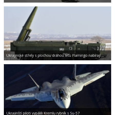
Ukrajinské střely s plochou dráhou letu Flamingo nabírají ...
Ukrajinští piloti vypálili Kremlu rybník s Su-57