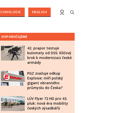
ECHNOLOGIE
ENGLISH
DOPORUČUJEME
42. prapor testuje
kulomety od DSS: Klíčový
krok k modernizaci české
armády
PGZ zvažuje odkup
Explosie: míří polský
gigant obranného
průmyslu do Česka?
LÚV Flyer 72 HD pro 43.
pluk: nová éra mobility
českých výsadkářů