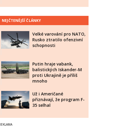
NEJČTENĚJŠÍ ČLÁNKY
Velké varování pro NATO,
Rusko ztratilo ofenzivní
schopnosti
Putin hraje vabank,
balistických Iskander-M
proti Ukrajině je příliš
mnoho
Už i Američané
přiznávají, že program F-
35 selhal