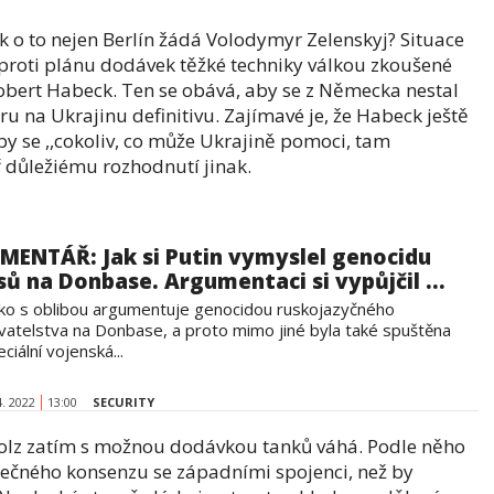
k o to nejen Berlín žádá Volodymyr Zelenskyj? Situace
 proti plánu dodávek těžké techniky válkou zkoušené
obert Habeck. Ten se obává, aby se z Německa nestal
eru na Ukrajinu definitivu. Zajímavé je, že Habeck ještě
by se ,,cokoliv, co může Ukrajině pomoci, tam
ář důležiému rozhodnutí jinak.
MENTÁŘ: Jak si Putin vymyslel genocidu
sů na Donbase. Argumentaci si vypůjčil ...
ko s oblibou argumentuje genocidou ruskojazyčného
vatelstva na Donbase, a proto mimo jiné byla také spuštěna
eciální vojenská...
4. 2022
13:00
SECURITY
cholz zatím s možnou dodávkou tanků váhá. Podle něho
olečného konsenzu se západními spojenci, než by