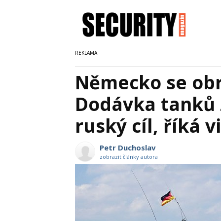
Německo se obra
Dodávka tanků 
ruský cíl, říká 
Petr Duchoslav
zobrazit články autora