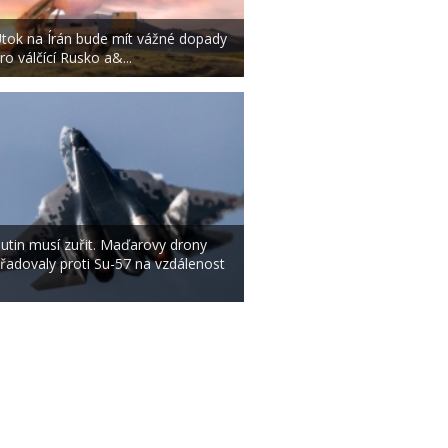
tok na Írán bude mít vážné dopady
ro válčící Rusko a&...
utin musí zuřit. Maďarovy drony
řadovaly proti Su-57 na vzdálenost
.