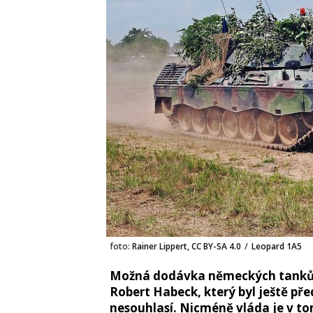
foto:
Rainer Lippert, CC BY-SA 4.0
/
Leopard 1A5
Možná dodávka německých tanků p
Robert Habeck, který byl ještě př
nesouhlasí. Nicméně vláda je v to