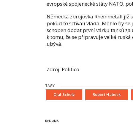
evropské spojenecké státy NATO, po
Německá zbrojovka Rheinmetall již u
pokud to schválí vláda. Mohlo by se 
schopen dodat první várku tanků za 
k tomu, že se připravuje velká ruská
ubývá.
Zdroj: Politico
TAGY
Olaf Scholz
Robert Habeck