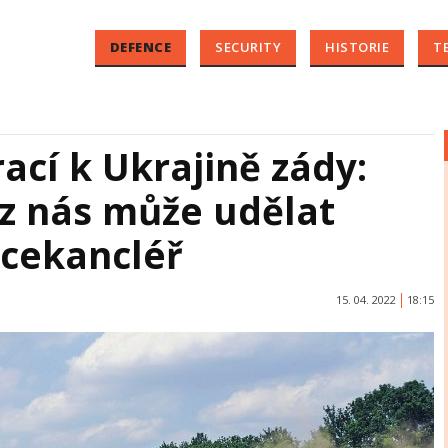
DEFENCE
SECURITY
HISTORIE
T
cí k Ukrajině zády:
z nás může udělat
vicekancléř
15. 04. 2022
18:15