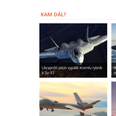
KAM DÁL?
Ukrajinští piloti vypálili Kremlu rybník
R
s Su-57
m