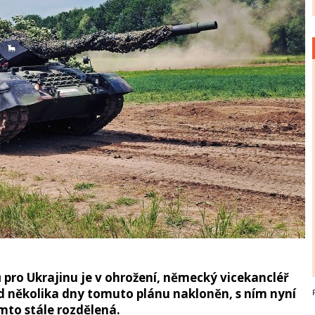
ro Ukrajinu je v ohrožení, německý vicekancléř
ed několika dny tomuto plánu nakloněn, s ním nyní
mto stále rozdělená.