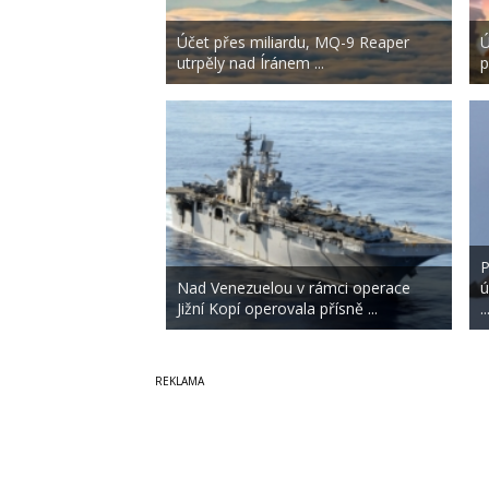
Účet přes miliardu, MQ-9 Reaper
Ú
utrpěly nad Íránem ...
p
P
Nad Venezuelou v rámci operace
ú
Jižní Kopí operovala přísně ...
..