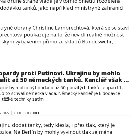
 Na druhé straně vláda je v tomto ohledu rozdělená
ro dodávku tanků, jako například ministryně zahraničí
ryně obrany Christine Lambrechtová, která se se staví
brechtová poukazuje na to, že nevidí reálně možnost
enským vybavením přímo ze skladů Bundeswehr,
opardy proti Putinovi. Ukrajinu by mohlo
sílit až 50 německých tanků. Kancléř však ...
ajině by mohlo být dodáno až 50 použitých tanků Leopard 1,
ud to schválí německá vláda. Německý kancléř je k dodávce
 těžké techniky zatím...
4. 2022
09:00
DEFENCE
u dodat tanky, tedy klesla, i přes tlak, který je
opozice. Na Berlín by mohly vyvinout tlak zejména