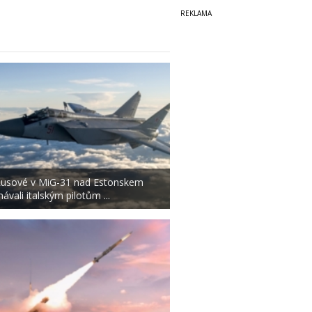
usové v MiG-31 nad Estonskem
ávali italským pilotům ...