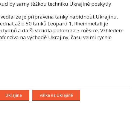
kud by samy těžkou techniku Ukrajině poskytly.
vedla, že je připravena tanky nabídnout Ukrajinu,
jednat až o 50 tanků Leopard 1, Rheinmetall je
6 týdnů a další vozidla potom za 3 měsíce. Vzhledem
 ofenziva na východě Ukrajiny, času velmi rychle
Ukrajina
válka na Ukrajině