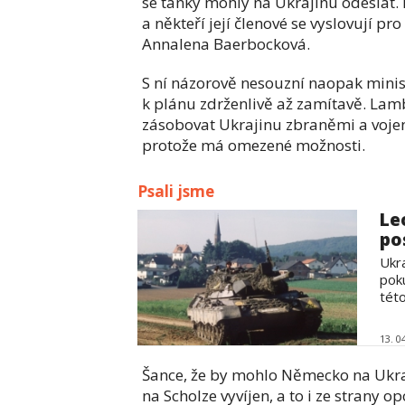
se tanky mohly na Ukrajinu odeslat.
a někteří její členové se vyslovují p
Annalena Baerbocková.
S ní názorově nesouzní naopak minist
k plánu zdrženlivě až zamítavě. Lam
zásobovat Ukrajinu zbraněmi a voj
protože má omezené možnosti.
Psali jsme
Le
po
Ukr
pok
této
13. 0
Šance, že by mohlo Německo na Ukrajin
na Scholze vyvíjen, a to i ze strany 