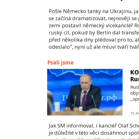
Pošle Německo tanky na Ukrajinu, ja
se začíná dramatizovat, nejnověji se
zemi postavil německý vicekancléř R
ruský cíl, pokud by Berlín dal transf
před několika dny plédoval pro to, a
odeslalo", nyní už ale mluví tváří tv
Psali jsme
KO
Ru
Rus
oby
,,sp
15. 0
Jak SM informoval, i kancléř Olaf S
je důležité v této věci dosáhnout sp