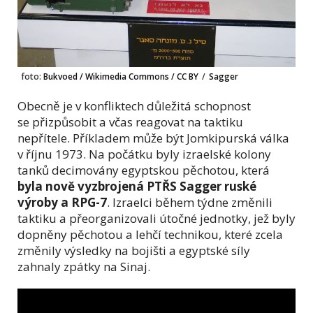
foto:
Bukvoed / Wikimedia Commons / CC BY
/
Sagger
Obecně je v konfliktech důležitá schopnost
se přizpůsobit a včas reagovat na taktiku
nepřítele. Příkladem může být Jomkipurská válka
v říjnu 1973. Na počátku byly izraelské kolony
tanků decimovány egyptskou pěchotou, která
byla nově vyzbrojená PTŘS Sagger
ruské
výroby a RPG-7
. Izraelci během týdne změnili
taktiku a přeorganizovali útočné jednotky, jež byly
dopněny pěchotou a lehčí technikou, které zcela
změnily výsledky na bojišti a egyptské síly
zahnaly zpátky na Sinaj.