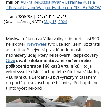
million.
#UkraineRussianWar
#Ukraine️
#Russia
#RussiaUkraineWar
pic.twitter.com/9ZUBxPo8CW
— 𝐀𝐧𝐧𝐚 𝐊𝐎𝐌𝐒𝐀 | 🇪🇺🇫🇷🇵🇱🇺🇦
(@tweet4Anna_NAFO)
May 13, 2024
Moskva měla na začátku války k dispozici asi 900
helikoptér.
Newsweek
tvrdí, že jich Kreml už ztratil
asi třetinu. S největší pravděpodobností
nadnesený údaj, který nelze ověřit. Respektovaný
Oryx
uvádí zdokumentované zničení nebo
poškození zhruba 160 kusů vrtulníků
. I to je
velmi vysoké číslo. Pochopitelně útok na základny
v Luhansku a Berďansku byl výrazným zásahem
do počtů provozuschopné techniky. Pochopitelně
tímto výčet nekončí.