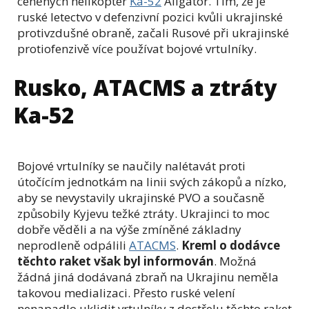
ceněných helikoptér
Ka-52
Aligator. Tím, že je
ruské letectvo v defenzivní pozici kvůli ukrajinské
protivzdušné obraně, začali Rusové při ukrajinské
protiofenzivě více používat bojové vrtulníky.
Rusko, ATACMS a ztráty
Ka-52
Bojové vrtulníky se naučily nalétavát proti
útočícím jednotkám na linii svých zákopů a nízko,
aby se nevystavily ukrajinské PVO a současně
způsobily Kyjevu težké ztráty. Ukrajinci to moc
dobře věděli a na výše zmíněné základny
neprodleně odpálili
ATACMS
.
Kreml o dodávce
těchto raket však byl informován
. Možná
žádná jiná dodávaná zbraň na Ukrajinu neměla
takovou medializaci. Přesto ruské velení
nenapadlo uklidit vrtulníky z dostřelu těchto raket