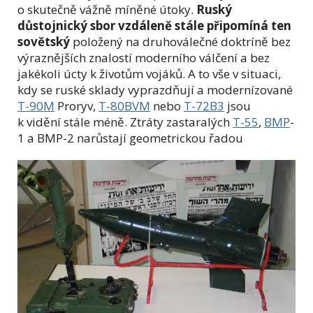
o skutečně vážně míněné útoky.
Ruský
důstojnický sbor vzdáleně stále připomíná ten
sovětský
položený na druhoválečné doktríně bez
výraznějších znalostí moderního válčení a bez
jakékoli úcty k životům vojáků. A to vše v situaci,
kdy se ruské sklady vyprazdňují a modernízované
T-90M
Proryv,
T-80BVM
nebo
T-72B3
jsou
k vidění stále méně. Ztráty zastaralých
T-55
,
BMP
-
1 a BMP-2 narůstají geometrickou řadou