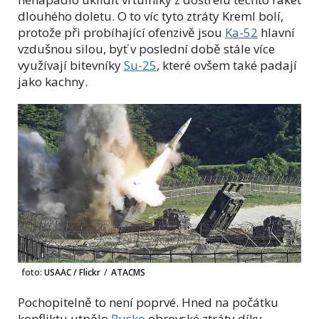
dlouhého doletu. O to víc tyto ztráty Kreml bolí,
protože při probíhající ofenzivě jsou
Ka-52
hlavní
vzdušnou silou, byť v poslední době stále více
využívají bitevníky
Su-25
, které ovšem také padají
jako kachny.
foto:
USAAC / Flickr
/
ATACMS
Pochopitelně to není poprvé. Hned na počátku
konfliktu utpělo
Rusko
obrovské ztráty díky