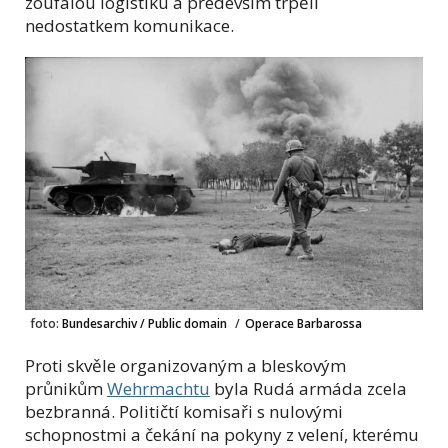
zoufalou logistiku a především trpěli
nedostatkem komunikace.
foto:
Bundesarchiv / Public domain
/
Operace Barbarossa
Proti skvěle organizovaným a bleskovým
průnikům
Wehrmachtu
byla Rudá armáda zcela
bezbranná. Političtí komisaři s nulovými
schopnostmi a čekání na pokyny z velení, kterému