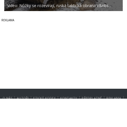
Video: Nůžky se rozevírají, ruská taktická obrana v&nbs...
|
|
|
|
|
|
O NÁS
AUTOŘI
ETICKÝ KODEX
KONTAKTY
PŘEDPLATNÉ
REKLAMA
GDPR
NASTAVENÍ SOUKROMÍ
Copyright © 2014-2026
SecurityMagazin.cz