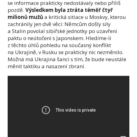
se informace prakticky nedostávaly nebo příliš
pozdě.
Výsledkem byla ztráta téměř čtyř
milionů mužů
a kritická sitiace u Moskvy, kterou
zachránily jen dvě věci: Němcům došly síly
a Stalin povolal sibiřské jednotky po uzavření
paktu o neútočení s Japonskem.
Hledíme-li
z těchto úhlů pohledu na současný konflikt
na Ukrajině, v Rusku se prakticky nic nezměnilo.
Možná má Ukrajina šanci s tím, že bude neustále
měnit taktiku a nasazení zbraní.