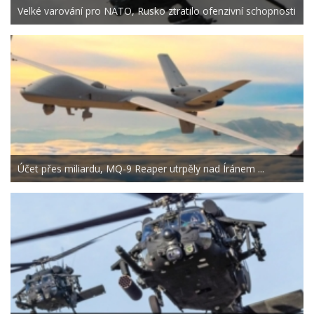
Velké varování pro NATO, Rusko ztratilo ofenzivní schopnosti
Účet přes miliardu, MQ-9 Reaper utrpěly nad Íránem ...