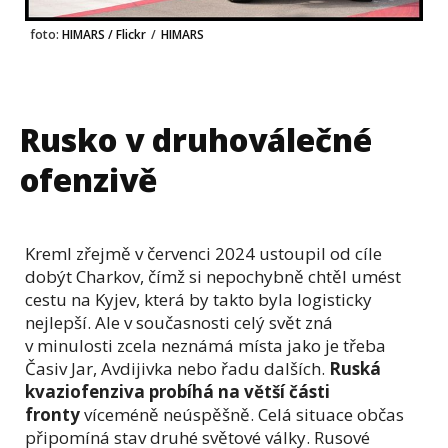
foto:
HIMARS / Flickr
/
HIMARS
Rusko v druhoválečné
ofenzivě
Kreml zřejmě v červenci 2024 ustoupil od cíle
dobýt Charkov, čímž si nepochybně chtěl umést
cestu na Kyjev, která by takto byla logisticky
nejlepší. Ale v současnosti celý svět zná
v minulosti zcela neznámá místa jako je třeba
Časiv Jar, Avdijivka nebo řadu dalších.
Ruská
kvaziofenziva probíhá na větší části
fronty
víceméně neúspěšně. Celá situace občas
připomíná stav druhé světové války. Rusové