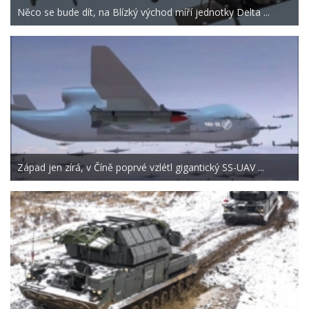
Něco se bude dít, na Blízký východ míří jednotky Delta ...
Západ jen zírá, v Číně poprvé vzlétl gigantický SS-UAV ...