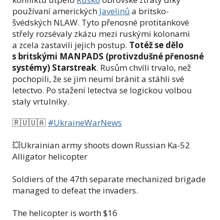
používaní amerických
Javelinů
a britsko-
švédských NLAW. Tyto přenosné protitankové
střely rozsévaly zkázu mezi ruskými kolonami
a zcela zastavili jejich postup.
Totéž se dělo
s britskými MANPADS (protivzdušné přenosné
systémy) Starstreak
. Rusům chvíli trvalo, než
pochopili, že se jim neumí bránit a stáhli své
letectvo. Po stažení letectva se logickou volbou
staly vrtulníky.
🇷🇺🇺🇦
#UkraineWarNews
💥Ukrainian army shoots down Russian Ka-52
Alligator helicopter
Soldiers of the 47th separate mechanized brigade
managed to defeat the invaders.
The helicopter is worth $16