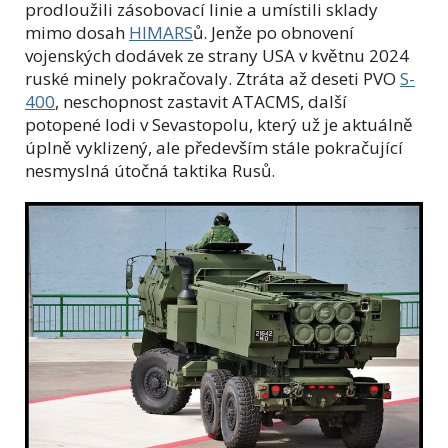
prodloužili zásobovací linie a umístili sklady
mimo dosah
HIMARS
ů. Jenže po obnovení
vojenských dodávek ze strany USA v květnu 2024
ruské minely pokračovaly. Ztráta až deseti PVO
S-
400
, neschopnost zastavit ATACMS, další
potopené lodi v Sevastopolu, který už je aktuálně
úplně vyklizený, ale především stále pokračující
nesmyslná útočná taktika Rusů.