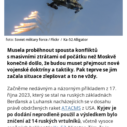
foto:
Soviet military force / Flickr
/
Ka-52 Alligator
Musela proběhnout spousta konfliktů
s masivními ztrátami od počátku než Moskvě
konečně došlo, že budou muset přejmout nové
vojenské doktríny a taktiky. Pak teprve se jim
začala situace zlepšovat a to ne vždy.
Začněme nedávným a názorným příkladem z 17.
října 2023, který se stal na ruských základnách
Berďansk a Luhansk nacházejících se v dosahu
právě obdržených raket
ATACMS
z USA.
Kyjev je
po dodání neprodleně použil a
výsledkem bylo
zničení až 14 ruských vrtulníků
, včetně vysoce