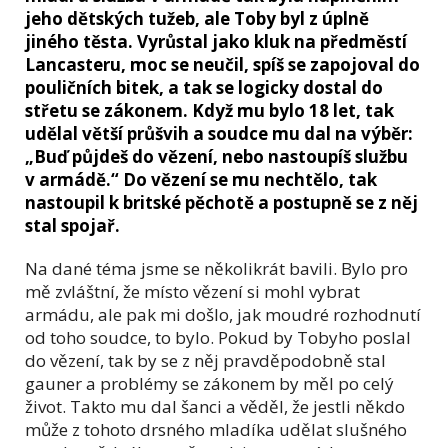
jeho dětských tužeb, ale Toby byl z úplně
jiného těsta. Vyrůstal jako kluk na předměstí
Lancasteru, moc se neučil, spíš se zapojoval do
pouličních bitek, a tak se logicky dostal do
střetu se zákonem. Když mu bylo 18 let, tak
udělal větší průšvih a soudce mu dal na výběr:
„Buď půjdeš do vězení, nebo nastoupíš službu
v armádě.“ Do vězení se mu nechtělo, tak
nastoupil k britské pěchotě a postupně se z něj
stal spojař.
Na dané téma jsme se několikrát bavili. Bylo pro
mě zvláštní, že místo vězení si mohl vybrat
armádu, ale pak mi došlo, jak moudré rozhodnutí
od toho soudce, to bylo. Pokud by Tobyho poslal
do vězení, tak by se z něj pravděpodobně stal
gauner a problémy se zákonem by měl po celý
život. Takto mu dal šanci a věděl, že jestli někdo
může z tohoto drsného mladíka udělat slušného