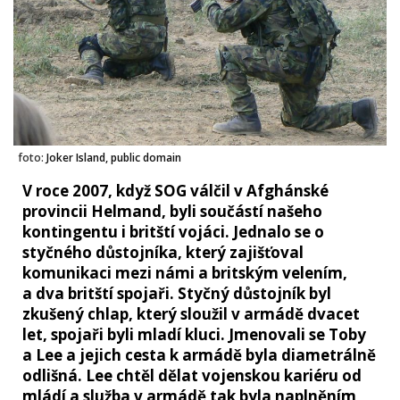
foto:
Joker Island, public domain
V roce 2007, když SOG válčil v Afghánské
provincii Helmand, byli součástí našeho
kontingentu i britští vojáci. Jednalo se o
styčného důstojníka, který zajišťoval
komunikaci mezi námi a britským velením,
a dva britští spojaři. Styčný důstojník byl
zkušený chlap, který sloužil v armádě dvacet
let, spojaři byli mladí kluci. Jmenovali se Toby
a Lee a jejich cesta k armádě byla diametrálně
odlišná. Lee chtěl dělat vojenskou kariéru od
mládí a služba v armádě tak byla naplněním