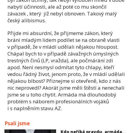
nabytí účinnosti, ale až poté co mu skončil
závazek , který již nebyl obnoven. Takový malý
český alibismus.
Přijde mi absurdní, že přijmeme zákon, který
brání mladým lidem podílet se na obraně vlasti
v případě, že v mládí udělali nějakou hloupost.
Chápal bych to v případě závažných úmyslných
trestných činů (LP, vražda), ale počmárání zdi
apod. Není nesmysl odmítat tyto chlapy, kteří
vedou řádný život, jenom proto, že v mládí udělali
nějakou blbost? Přiznejme si otevřeně, kdo z nás
nic neprovedl? Akorát jsme měli štěstí a nenechali
jsme se u toho chytit. Armáda má dlouhodobý
problém s náborem profesionálních vojáků
i s naplněním stavu AZ.
Psali jsme
Kdo neříká pravdu, armáda,