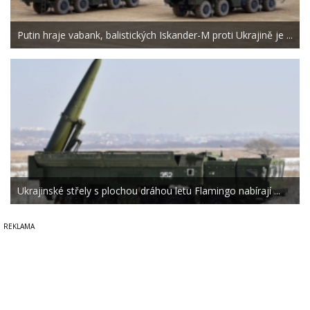
Putin hraje vabank, balistických Iskander-M proti Ukrajině je ...
Ukrajinské střely s plochou dráhou letu Flamingo nabírají ...