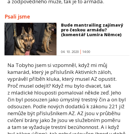
a zodpovědného muže, tak je to armáda.
Psali jsme
Bude mantrailing zajímavý
pro českou armádu?
(komentář Lumíra Němce)
04. 10. 2020
14:00
Na Tobyho jsem si vzpomněl, když mi můj
kamarád, který je příslušník Aktivních záloh,
vyprávěl příběh kluka, který musel AZ opustit.
Proč musel odejít? Když mu bylo dvacet, tak
z mladické hlouposti pomaloval někde zeď. Jeho
čin byl posouzen jako úmyslný trestný čin a on byl
odsouzen. Podle nových dodatků k zákonu 221 již
nemůže být příslušníkem AZ. AZ jsou v průběhu
cvičení brány jako že jsou ve služebním poměru
a tam se vyžaduje trestní bezúhonnost. A i když
byl zákon účinný, tak nebyl vyloučen ihned v době