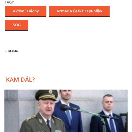
TAGY
Aktivní zálohy
Armáda České republiky
SOG
KAM DÁL?