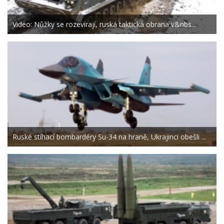
Video: Nůžky se rozevírají, ruská taktická obrana v&nbs...
Ruské stíhací bombardéry Su-34 na hraně, Ukrajinci obešli ...