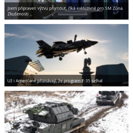
Jsem připraven výzvu přijmout, říká exkluzivně pro SM Zůna.
Zkušenosti ...
Už i Američané přiznávají, že program F-35 selhal