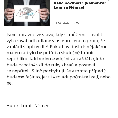
nebo novináři? (komentář
Lumíra Němce)
15. 09. 2020
17:00
Jsme opravdu ve stavu, kdy si můžeme dovolit
vyhazovat odhodlané vlastence jenom proto, že
v mládí šlápli vedle? Pokud by došlo k nějakému
maléru a bylo by potřeba skutečně bránit
republiku, tak budeme vděčni za každého, kdo
bude ochotný vzít do ruky zbraň a postavit
se nepříteli. Silně pochybuji, že v tomto případě
budeme řešit to, jestli v mládí počmáral zeď, nebo
ne.
Autor: Lumír Němec