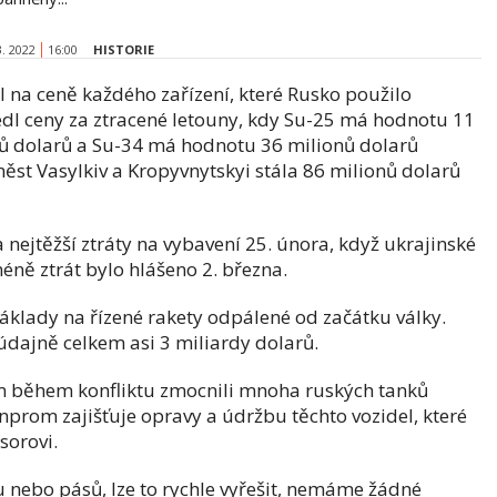
3. 2022
16:00
HISTORIE
žil na ceně každého zařízení, které Rusko použilo
vedl ceny za ztracené letouny, kdy Su-25 má hodnotu 11
onů dolarů a Su-34 má hodnotu 36 milionů dolarů
měst Vasylkiv a Kropyvnytskyi stála 86 milionů dolarů
nejtěžší ztráty na vybavení 25. února, když ukrajinské
éně ztrát bylo hlášeno 2. března.
áklady na řízené rakety odpálené od začátku války.
 údajně celkem asi 3 miliardy dolarů.
tím během konfliktu zmocnili mnoha ruských tanků
prom zajišťuje opravy a údržbu těchto vozidel, které
sorovi.
u nebo pásů, lze to rychle vyřešit, nemáme žádné