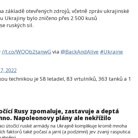
a základě otevřených zdrojů, včetně zpráv ukrajinské
bu Ukrajiny bylo zničeno přes 2 500 kusů
e ruských sil.
y
//t.co/WQQb2tanwG
via
@BackAndAlive
#Ukraine
7, 2022
u technikou je 58 letadel, 83 vrtulníků, 363 tanků a 1
očící Rusy zpomaluje, zastavuje a deptá
hno. Napoleonovy plány ale nekřížilo
uaci útočící ruské armády na Ukrajině komplikuje kromě mnoha
ích faktorů také počasí a jarní (a podzimní) jev zvaný rasputica:
ahněný...