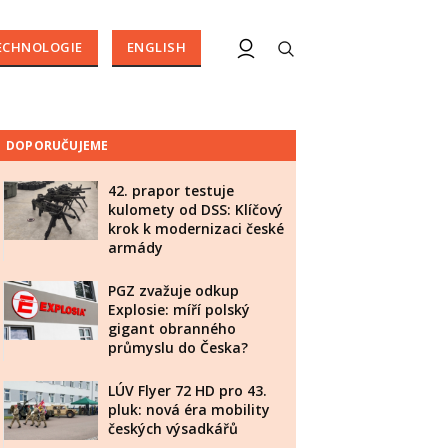
ECHNOLOGIE
ENGLISH
DOPORUČUJEME
42. prapor testuje
kulomety od DSS: Klíčový
krok k modernizaci české
armády
PGZ zvažuje odkup
Explosie: míří polský
gigant obranného
průmyslu do Česka?
LÚV Flyer 72 HD pro 43.
pluk: nová éra mobility
českých výsadkářů