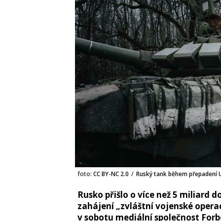
foto:
CC BY-NC 2.0
/
Ruský tank během přepadení U
Rusko přišlo o více než 5 miliard
zahájení „zvláštní vojenské opera
v sobotu mediální společnost Forb