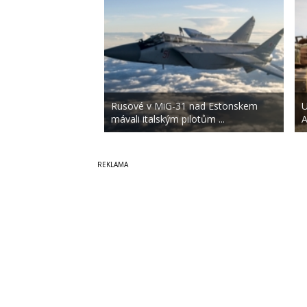
Rusové v MiG-31 nad Estonskem
U
mávali italským pilotům ...
A