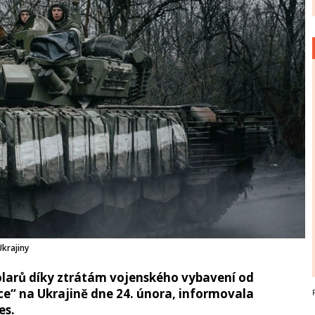
krajiny
 dolarů díky ztrátám vojenského vybavení od
ce“ na Ukrajině dne 24. února, informovala
es.