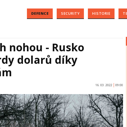
DEFENCE
SECURITY
HISTORIE
T
ch nohou - Rusko
rdy dolarů díky
ám
16. 03. 2022
09:00