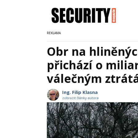
Obr na hliněný
přichází o milia
válečným ztrát
Ing. Filip Klasna
zobrazit články autora