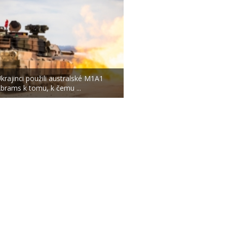
krajinci použili australské M1A1
brams k tomu, k čemu ...