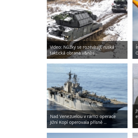
Video: Nůžky se rozevírají, ruská
Í
taktická obrana v&nbs...
G
J
Nad Venezuelou v rámci operace
e
Jižní Kopí operovala přísně ...
..