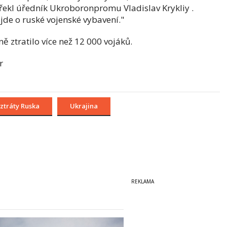
ekl úředník Ukroboronpromu Vladislav Krykliy .
 jde o ruské vojenské vybavení."
 ztratilo více než 12 000 vojáků.
r
ztráty Ruska
Ukrajina