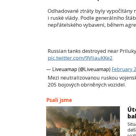
Odhadované ztráty byly vypočítány n
i ruské vlády. Podle generálního štá
nepřátelského vybavení, během agres
Russian tanks destroyed near Priluk
pic.twitter.com/9VliauKKe2
— Liveuamap (@Liveuamap)
February 2
Mezi neutralizovanou ruskou vojensko
205 bojových obrněných vozidel.
Psali jsme
Út
ba
Sit
dalš
rozb