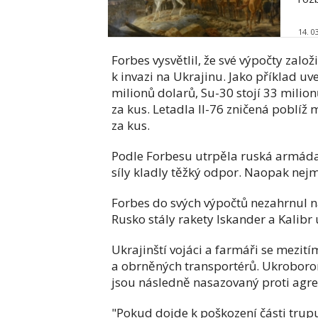
14. 0
Forbes vysvětlil, že své výpočty zalo
k invazi na Ukrajinu. Jako příklad u
milionů dolarů, Su-30 stojí 33 mili
za kus. Letadla Il-76 zničená poblíž 
za kus.
Podle Forbesu utrpěla ruská armáda 
síly kladly těžký odpor. Naopak nejm
Forbes do svých výpočtů nezahrnul n
Rusko stály rakety Iskander a Kalibr
Ukrajinští vojáci a farmáři se mezi
a obrněných transportérů. Ukroboron
jsou následně nasazovaný proti agre
"Pokud dojde k poškození části trup