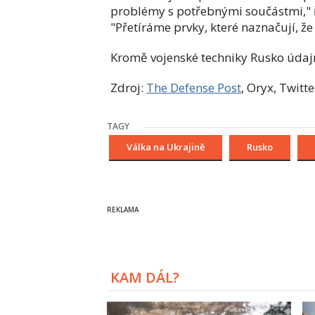
problémy s potřebnými součástmi," ř
"Přetíráme prvky, které naznačují, že
Kromě vojenské techniky Rusko údajně
Zdroj:
The Defense Post
, Oryx, Twitte
TAGY
Válka na Ukrajině
Rusko
KAM DÁL?