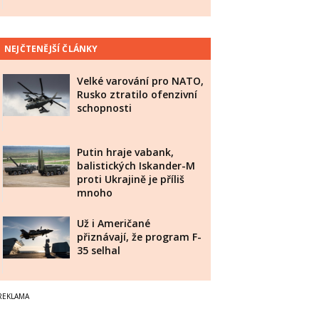
NEJČTENĚJŠÍ ČLÁNKY
Velké varování pro NATO,
Rusko ztratilo ofenzivní
schopnosti
Putin hraje vabank,
balistických Iskander-M
proti Ukrajině je příliš
mnoho
Už i Američané
přiznávají, že program F-
35 selhal