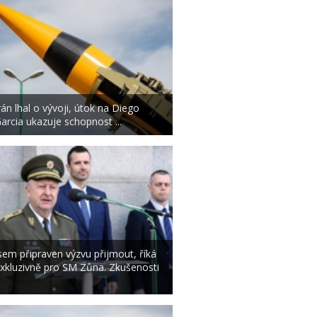
rán lhal o vývoji, útok na Diego
arcia ukazuje schopnost ...
sem připraven výzvu přijmout, říká
xkluzivně pro SM Zůna. Zkušenosti
.