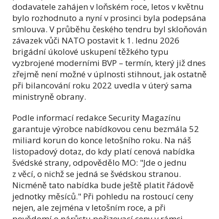
dodavatele zahájen v loňském roce, letos v květnu
bylo rozhodnuto a nyní v prosinci byla podepsána
smlouva. V průběhu českého tendru byl skloňován
závazek vůči NATO postavit k 1. lednu 2026
brigádní úkolové uskupení těžkého typu
vyzbrojené moderními BVP – termín, který již dnes
zřejmě není možné v úplnosti stihnout, jak ostatně
při bilancování roku 2022 uvedla v úterý sama
ministryně obrany.
Podle informací redakce Security Magazínu
garantuje výrobce nabídkovou cenu bezmála 52
miliard korun do konce letošního roku. Na náš
listopadový dotaz, do kdy platí cenová nabídka
švédské strany, odpovědělo MO: "Jde o jednu
z věcí, o nichž se jedná se švédskou stranou.
Nicméně tato nabídka bude ještě platit řádově
jednotky měsíců." Při pohledu na rostoucí ceny
nejen, ale zejména v letošním roce, a při
povědomí o nárůstu pořizovací ceny v rámci