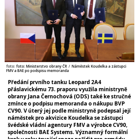
foto:
foto: Ministerstvo obrany ČR
/
Náměstek Koudelka a zástupci
FMV a BAE po podspisu memoranda
Předání prvního tanku Leopard 2A4
přáslavickému 73. praporu využila ministryně
obrany Jana Černochová (ODS) také ke stručné
zmínce o podpisu memoranda o nákupu BVP
CV90. V úterý jej podle ministryně podepsal její
náměstek pro akvizice Koudelka se zástupci
švédské vládní agentury FMV a výrobce CV90,
společnosti BAE Systems. Významný formální