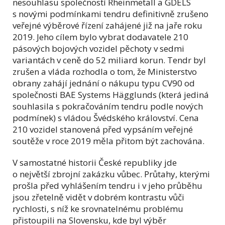
nesouhlasu společností Rheinmetall a GDELS
s novými podmínkami tendru definitivně zrušeno
veřejné výběrové řízení zahájené již na jaře roku
2019. Jeho cílem bylo vybrat dodavatele 210
pásových bojových vozidel pěchoty v sedmi
variantách v ceně do 52 miliard korun. Tendr byl
zrušen a vláda rozhodla o tom, že Ministerstvo
obrany zahájí jednání o nákupu typu CV90 od
společnosti BAE Systems Hägglunds (která jediná
souhlasila s pokračováním tendru podle nových
podmínek) s vládou Švédského království. Cena
210 vozidel stanovená před vypsáním veřejné
soutěže v roce 2019 měla přitom být zachována.
V samostatné historii České republiky jde
o největší zbrojní zakázku vůbec. Průtahy, kterými
prošla před vyhlášením tendru i v jeho průběhu
jsou zřetelně vidět v dobrém kontrastu vůči
rychlosti, s níž ke srovnatelnému problému
přistoupili na Slovensku, kde byl výběr