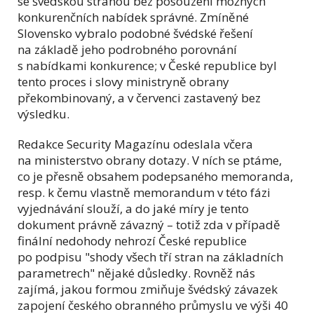
se švédskou stranou bez posouzení možných
konkurenčních nabídek správné. Zmíněné
Slovensko vybralo podobné švédské řešení
na základě jeho podrobného porovnání
s nabídkami konkurence; v České republice byl
tento proces i slovy ministryně obrany
překombinovaný, a v červenci zastavený bez
výsledku.
Redakce Security Magazínu odeslala včera
na ministerstvo obrany dotazy. V ních se ptáme,
co je přesně obsahem podepsaného memoranda,
resp. k čemu vlastně memorandum v této fázi
vyjednávání slouží, a do jaké míry je tento
dokument právně závazný – totiž zda v případě
finální nedohody nehrozí České republice
po podpisu "shody všech tří stran na základních
parametrech" nějaké důsledky. Rovněž nás
zajímá, jakou formou zmiňuje švédský závazek
zapojení českého obranného průmyslu ve výši 40