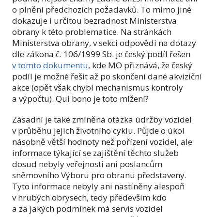
o plnění předchozích požadavků. To mimo jiné
dokazuje i určitou bezradnost Ministerstva
obrany k této problematice. Na stránkách
Ministerstva obrany, v sekci odpovědi na dotazy
dle zákona č. 106/1999 Sb. je český podíl řešen
v tomto dokumentu
, kde MO přiznává, že český
podíl je možné řešit až po skončení dané akviziční
akce (opět však chybí mechanismus kontroly
a výpočtu). Qui bono je toto mlžení?
Zásadní je také zmíněná otázka údržby vozidel
v průběhu jejich životního cyklu. Půjde o úkol
násobně větší hodnoty než pořízení vozidel, ale
informace týkající se zajištění těchto služeb
dosud nebyly veřejnosti ani poslancům
sněmovního Výboru pro obranu představeny.
Tyto informace nebyly ani nastíněny alespoň
v hrubých obrysech, tedy především kdo
a za jakých podmínek má servis vozidel