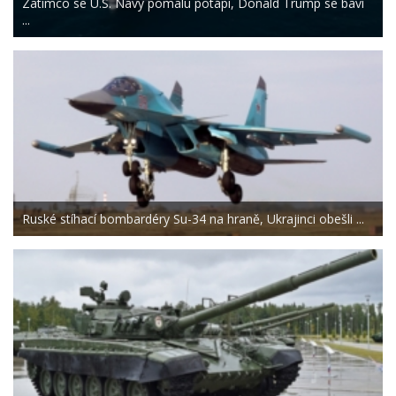
Zatímco se U.S. Navy pomalu potápí, Donald Trump se baví
...
Ruské stíhací bombardéry Su-34 na hraně, Ukrajinci obešli ...