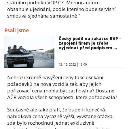
státního podniku VOP CZ. Memorandum
obsahuje ujednání, podle kterého bude servisní
smlouva sjednána samostatně.“
Psali jsme
Český podíl na zakázce BVP –
zapojení firem je třeba
vyjednat před podpisem ...
13. 12. 2022
13:00
Nehrozí kromě navýšení ceny také osekání
požadavků na nová vozidla tak, aby jejich
pořizovací cena mohla být zachována? Dostane
AČR vozidla všech schopností, které požadovala?
Současně ale také platí, že bude-li konečná
nabídková cena výrazně vyšší, vyvstane otázka,
zda bylo rozhodnutí jednat exkluzivně