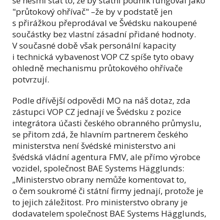
se nesmí stát to, že by státní podnik fungoval jako
"průtokový ohřívač" –že by v podstatě jen
s přirážkou přeprodával ve Švédsku nakoupené
součástky bez vlastní zásadní přidané hodnoty.
V současné době však personální kapacity
i technická vybavenost VOP CZ spíše tyto obavy
ohledně mechanismu průtokového ohřívače
potvrzují.
Podle dřívější odpovědi MO na náš dotaz, zda
zástupci VOP CZ jednají ve Švédsku z pozice
integrátora účasti českého obranného průmyslu,
se přitom zdá, že hlavním partnerem českého
ministerstva není švédské ministerstvo ani
švédská vládní agentura FMV, ale přímo výrobce
vozidel, společnost BAE Systems Hägglunds:
„Ministerstvo obrany nemůže komentovat to,
o čem soukromé či státní firmy jednají, protože je
to jejich záležitost. Pro ministerstvo obrany je
dodavatelem společnost BAE Systems Hägglunds,