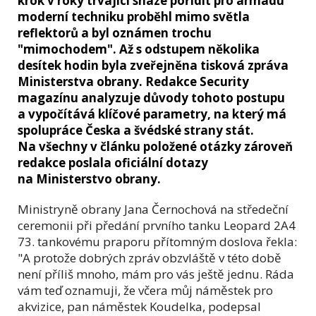
krok v roky trvající snaze pořídit pro armádu
moderní techniku proběhl mimo světla
reflektorů a byl oznámen trochu
"mimochodem". Až s odstupem několika
desítek hodin byla zveřejněna tisková zpráva
Ministerstva obrany. Redakce Security
magazínu analyzuje důvody tohoto postupu
a vypočítává klíčové parametry, na který má
spolupráce Česka a švédské strany stát.
Na všechny v článku položené otázky zároveň
redakce poslala oficiální dotazy
na Ministerstvo obrany.
Ministryně obrany Jana Černochová na středeční
ceremonii při předání prvního tanku Leopard 2A4
73. tankovému praporu přítomným doslova řekla:
"A protože dobrých zpráv obzvláště v této době
není příliš mnoho, mám pro vás ještě jednu. Ráda
vám teď oznamuji, že včera můj náměstek pro
akvizice, pan náměstek Koudelka, podepsal