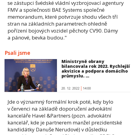
se zástupci švédské vládní vyzbrojovací agentury
FMV a společnosti BAE Systems společné
memorandum, které potvrzuje shodu všech tří
stran na základních parametrech ohledně
pořízení bojových vozidel pěchoty CV90. Dámy
a pánové, bevka budou."
Psali jsme
Ministryně obrany
bilancovala rok 2022. Rychlejší
akvizice a podpora domácího
průmyslu. ...
20. 12. 2022
14:00
Jde o významný formální krok poté, kdy bylo
v červenci na základě doporučení advokátní
kanceláře Havel &Partners (pozn. advokátní
kancelář, kde je partnerem manžel prezidentské
kandidátky Danuše Nerudové) v důsledku