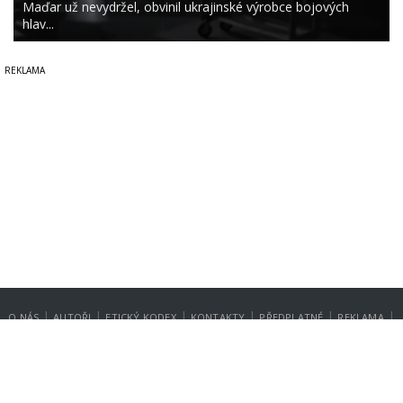
Maďar už nevydržel, obvinil ukrajinské výrobce bojových
hlav...
|
|
|
|
|
|
O NÁS
AUTOŘI
ETICKÝ KODEX
KONTAKTY
PŘEDPLATNÉ
REKLAMA
GDPR
NASTAVENÍ SOUKROMÍ
Copyright © 2014-2026
SecurityMagazin.cz