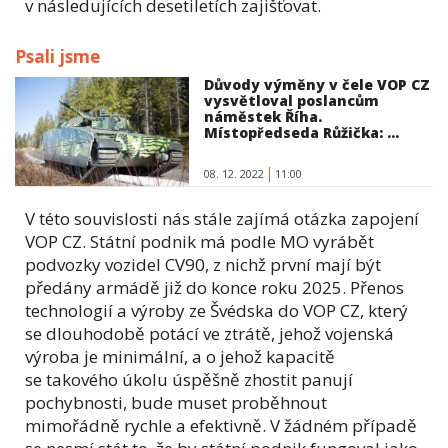
v následujících desetiletích zajišťovat.
Psali jsme
Důvody výměny v čele VOP CZ
vysvětloval poslancům
náměstek Říha.
Místopředseda Růžička: ...
08. 12. 2022
11:00
V této souvislosti nás stále zajímá otázka zapojení
VOP CZ. Státní podnik má podle MO vyrábět
podvozky vozidel CV90, z nichž první mají být
předány armádě již do konce roku 2025. Přenos
technologií a výroby ze Švédska do VOP CZ, který
se dlouhodobě potácí ve ztrátě, jehož vojenská
výroba je minimální, a o jehož kapacitě
se takového úkolu úspěšně zhostit panují
pochybnosti, bude muset proběhnout
mimořádně rychle a efektivně. V žádném případě