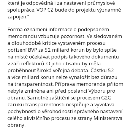
která je odpovědná i za nastavení průmyslové
spolupráce. VOP CZ bude do projektu významně
zapojen.“
Forma oznámení informace o podepsaném
memorandu vzbuzuje pozornost. Ve sledovaném
a dlouhodobě kritice vystaveném procesu
pořízení BVP za 52 miliard korun by bylo spíše
na místě očekávat podpis takového dokumentu
v záři reflektorů. O jeho obsahu by měla
proběhnout široká veřejná debata. Částku 52
a více miliard korun nelze vynaložit bez důrazu
na transparentnost. Příprava memoranda přitom
nebyla zmíněna ani před poslanci Výboru pro
obranu. Samotné zaštítění se procesem G2G
záruku transparentnosti nesplňuje a vyvolává
pochybnosti o věrohodnosti správného nastavení
celého akvizičního procesu ze strany Ministerstva
obrany.