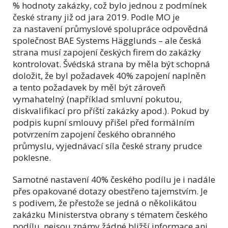
% hodnoty zakázky, což bylo jednou z podmínek
české strany již od jara 2019. Podle MO je
za nastavení průmyslové spolupráce odpovědná
společnost BAE Systems Hägglunds – ale česká
strana musí zapojení českých firem do zakázky
kontrolovat. Švédská strana by měla být schopná
doložit, že byl požadavek 40% zapojení naplněn
a tento požadavek by měl být zároveň
vymahatelný (například smluvní pokutou,
diskvalifikací pro příští zakázky apod.). Pokud by
podpis kupní smlouvy přišel před formálním
potvrzením zapojení českého obranného
průmyslu, vyjednávací síla české strany prudce
poklesne.
Samotné nastavení 40% českého podílu je i nadále
přes opakované dotazy obestřeno tajemstvím. Je
s podivem, že přestože se jedná o několikátou
zakázku Ministerstva obrany s tématem českého
podílu, nejsou známy žádné bližší informace ani