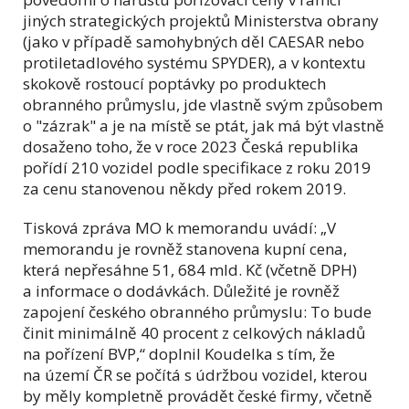
jiných strategických projektů Ministerstva obrany
(jako v případě samohybných děl CAESAR nebo
protiletadlového systému SPYDER), a v kontextu
skokově rostoucí poptávky po produktech
obranného průmyslu, jde vlastně svým způsobem
o "zázrak" a je na místě se ptát, jak má být vlastně
dosaženo toho, že v roce 2023 Česká republika
pořídí 210 vozidel podle specifikace z roku 2019
za cenu stanovenou někdy před rokem 2019.
Tisková zpráva MO k memorandu uvádí: „V
memorandu je rovněž stanovena kupní cena,
která nepřesáhne 51, 684 mld. Kč (včetně DPH)
a informace o dodávkách. Důležité je rovněž
zapojení českého obranného průmyslu: To bude
činit minimálně 40 procent z celkových nákladů
na pořízení BVP,“ doplnil Koudelka s tím, že
na území ČR se počítá s údržbou vozidel, kterou
by měly kompletně provádět české firmy, včetně