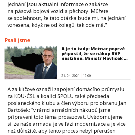
jednání jsou aktuální informace o zakázce
na pásová bojová vozidla pěchoty. Můžete
se spolehnout, že tato otázka bude mj. na jednání
vznesena, když ne od kolegů, tak ode mě."
Psali jsme
A je to tady: Metnar poprvé
připustil, že se nákup BVP
nestihne. Ministr Havlíček ...
21. 04. 2021
12:00
A za klíčové označil zapojení domácího průmyslu
za KDU-ČSL a koalici SPOLU také předseda
poslaneckého klubu a člen výboru pro obranu Jan
Bartošek: "v rámci armádních nákupů jsme
připraveni toto téma prosazovat. Uvědomujeme
si, že naše armáda je ve fázi modernizace a je více
než důležité, aby tento proces nebyl přerušen.