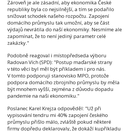
Zároveň je ale zásadní, aby ekonomika České
republiky byla co nejsilnější, a tím se podařilo
snížovat schodek našeho rozpočtu. Zapojení
domácího průmyslu tak umožní, aby se část
výdajů nevrátila do naší ekonomiky. Nesmíme ale
zapomínat, že to není jediný parametr celé
zakázky."
Podobně reagoval i místopředseda výboru
Radovan Vích (SPD): "Postup maďarské strany
v této věci byl měl být příkladem i pro nás.
V tomto podporuji stanovisko MPO, protože
podpora domácího zbrojního průmyslu by měla
být mnohem vyšší, zejména z důvodu dopadu
pandemie na naši ekonomiku."
Poslanec Karel Krejza odpověděl: "
Už při
vypisování tendru mi 40% zapojení českého
průmyslu přišlo málo, zvláště pokud některé
firmy dopředu deklarovaly, že dokáží kupříkladu