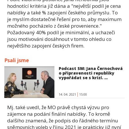
hodnotící kritéria již dána a "největší podíl je cena
nabídky a také % zapojení českého průmyslu. To
je myslím dostatečné řešení pro to, aby maximum
možného pocházelo z české provenience."
Požadovaný 40% podíl je minimální, a uchazeči
jsou motivováni dosáhnout v tomto ohledu co
největšího zapojení českých firem.
Psali jsme
Podcast SM: Jana Černochová
o připravenosti republiky
vypořádat se s krizí. ...
14. 04. 2021
15:00
Mj. také uvedl, že MO právě chystá výzvu pro
zájemce na podání finální nabídky. To kromě
dalšího znamená, že podpis do řádného termínu
sněmovních voleb v říjnu 2021 je prakticky již nyní