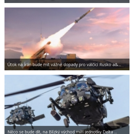
Útok na Írán bude mít vážné dopady pro válčící Rusko a&...
Něco se bude dít, na Blízký východ míří jednotky Delta ...