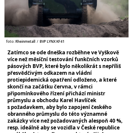
foto:
Rheinmetall
/
BVP LYNX KF41
Zatímco se ode dneška rozběhne ve Vyškově
více než měsíční testování funkčních vzorků
pásových BVP, které bylo několikrát s nepříliš
přesvědčivým odkazem na vládní
protiepidemická opatření odloženo, a které
skončí na začátku června, v rámci
připomínkového řízení přichází ministr
průmyslu a obchodu Karel Havlíček
s požadavkem, aby bylo zapojení českého
obranného průmyslu do této významné
zakázky více než požadovaných alespoň 40 %,
resp. ideálně aby se vozidla v České republice