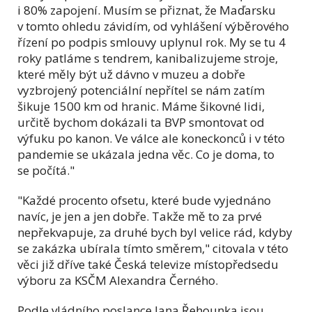
i 80% zapojení. Musím se přiznat, že Maďarsku
v tomto ohledu závidím, od vyhlášení výběrového
řízení po podpis smlouvy uplynul rok. My se tu 4
roky patláme s tendrem, kanibalizujeme stroje,
které měly být už dávno v muzeu a dobře
vyzbrojený potenciální nepřítel se nám zatím
šikuje 1500 km od hranic. Máme šikovné lidi,
určitě bychom dokázali ta BVP smontovat od
výfuku po kanon. Ve válce ale koneckonců i v této
pandemie se ukázala jedna věc. Co je doma, to
se počítá.
"
"Každé procento ofsetu, které bude vyjednáno
navíc, je jen a jen dobře. Takže mě to za prvé
nepřekvapuje, za druhé bych byl velice rád, kdyby
se zakázka ubírala tímto směrem," citovala v této
věci již dříve také Česká televize místopředsedu
výboru za KSČM Alexandra Černého.
Podle vládního poslance Jana Řehounka jsou