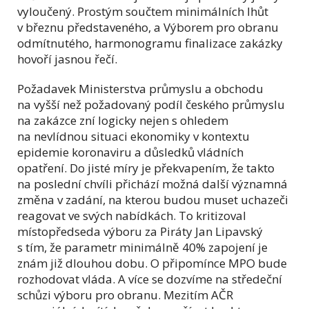
vyloučený. Prostým součtem minimálních lhůt
v březnu představeného, a Výborem pro obranu
odmítnutého, harmonogramu finalizace zakázky
hovoří jasnou řečí.
Požadavek Ministerstva průmyslu a obchodu
na vyšší než požadovaný podíl českého průmyslu
na zakázce zní logicky nejen s ohledem
na nevlídnou situaci ekonomiky v kontextu
epidemie koronaviru a důsledků vládních
opatření. Do jisté míry je překvapením, že takto
na poslední chvíli přichází možná další významná
změna v zadání, na kterou budou muset uchazeči
reagovat ve svých nabídkách. To kritizoval
místopředseda výboru za Piráty Jan Lipavský
s tím, že parametr minimálně 40% zapojení je
znám již dlouhou dobu. O připomínce MPO bude
rozhodovat vláda. A více se dozvíme na středeční
schůzi výboru pro obranu. Mezitím AČR