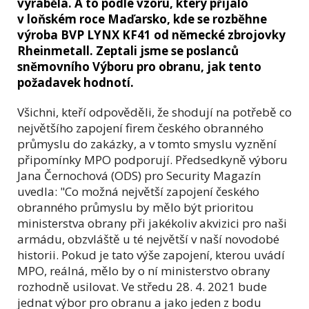
vyráběla. A to podle vzoru, který přijalo
v loňském roce Maďarsko, kde se rozběhne
výroba BVP LYNX KF41 od německé zbrojovky
Rheinmetall. Zeptali jsme se poslanců
sněmovního Výboru pro obranu, jak tento
požadavek hodnotí.
Všichni, kteří odpověděli, že shodují na potřebě co
největšího zapojení firem českého obranného
průmyslu do zakázky, a v tomto smyslu vyznění
připomínky MPO podporují. Předsedkyně výboru
Jana Černochová (ODS) pro Security Magazín
uvedla: "Co možná největší zapojení českého
obranného průmyslu by mělo být prioritou
ministerstva obrany při jakékoliv akvizici pro naši
armádu, obzvláště u té největší v naší novodobé
historii. Pokud je tato výše zapojení, kterou uvádí
MPO, reálná, mělo by o ní ministerstvo obrany
rozhodně usilovat. Ve středu 28. 4. 2021 bude
jednat výbor pro obranu a jako jeden z bodu