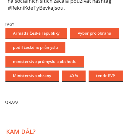
na sociálních sítích začala používat hashtag
#RekniKdeTyBevkaJsou.
TAGY
Armáda České republiky
Výbor pro obranu
podíl českého průmyslu
ministerstvo průmyslu a obchodu
Ministerstvo obrany
40 %
tendr BVP
KAM DÁL?