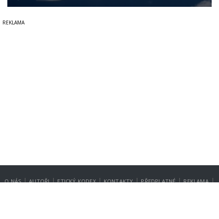
|
|
|
|
|
|
O NÁS
AUTOŘI
ETICKÝ KODEX
KONTAKTY
PŘEDPLATNÉ
REKLAMA
GDPR
NASTAVENÍ SOUKROMÍ