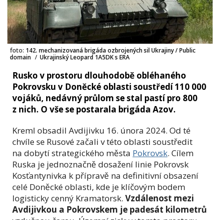
foto:
142. mechanizovaná brigáda ozbrojených sil Ukrajiny / Public
domain
/
Ukrajinský Leopard 1A5DK s ERA
Rusko v prostoru dlouhodobě obléhaného
Pokrovsku v Doněcké oblasti soustředí 110 000
vojáků, nedávný průlom se stal pastí pro 800
z nich. O vše se postarala brigáda Azov.
Kreml obsadil Avdijivku 16. února 2024. Od té
chvíle se Rusové začali v této oblasti soustředit
na dobytí strategického města
Pokrovsk
. Cílem
Ruska je jednoznačně dosažení linie Pokrovsk
Kosťantynivka k přípravě na definitivní obsazení
celé Doněcké oblasti, kde je klíčovým bodem
logisticky cenný Kramatorsk.
Vzdálenost mezi
Avdijivkou a Pokrovskem je padesát kilometrů