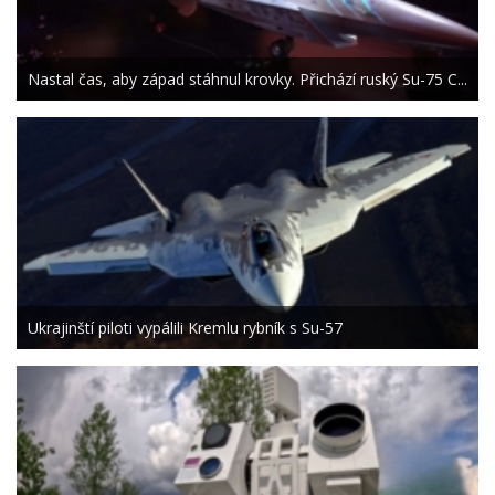
Nastal čas, aby západ stáhnul krovky. Přichází ruský Su-75 C...
Ukrajinští piloti vypálili Kremlu rybník s Su-57