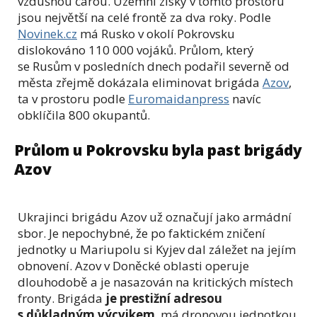
vzdušnou čarou. Územní zisky v tomto prostoru
jsou největší na celé frontě za dva roky. Podle
Novinek.cz
má Rusko v okolí Pokrovsku
dislokováno 110 000 vojáků. Průlom, který
se Rusům v posledních dnech podařil severně od
města zřejmě dokázala eliminovat brigáda
Azov
,
ta v prostoru podle
Euromaidanpress
navíc
obklíčila 800 okupantů.
Průlom u Pokrovsku byla past brigády
Azov
Ukrajinci brigádu Azov už označují jako armádní
sbor. Je nepochybné, že po faktickém zničení
jednotky u Mariupolu si Kyjev dal záležet na jejím
obnovení. Azov v Doněcké oblasti operuje
dlouhodobě a je nasazován na kritických místech
fronty. Brigáda
je prestižní adresou
s důkladným výcvikem
, má dronovou jednotkou