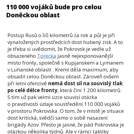
110 000 vojáků bude pro celou
Doněckou oblast
Postup Rusů o 50 kilometrů za rok a půl je při
vynaložených prostředcích dost hubený zisk. A to
je třeba si uvědomit, že Pokrovsk je vedle už
obsazeného
Torecka
jasně nejexponovanější
místo fronty, společně s Kupjanskem a Lymanem
v Luhanské oblasti . Kreml dělá maximum, aby
obsadil celou Doněckou oblast. Zároveň ovšem
při letní ofenzivě
nemá dost sil na souvislý tlak
po celé délce fronty
, která činí 1 200 kilometrů.
S tím už pak velmi úzce souvisí otázka
o pravdivosti údaje soustředění 110 000 vojáků
v prostoru Pokrovska. O tom, že v místě je situace
dost kritická, svědčí samo o sobě nasazení
brigády Azov. Přesto je jasné, že pád Pokrovska je
otázkou několika týdnů. Ale v rámci taktiky