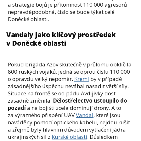
a strategie bojů je přítomnost 110 000 agresorů
nepravděpodobná, číslo se bude týkat celé
Doněcké oblasti.
Vandaly jako klíčový prostředek
v Doněcké oblasti
Pokud brigáda Azov skutečně v průlomu obklíčila
800 ruských vojáků, jedná se oproti číslu 110 000
o opravdu velký nepoměr.
Kreml
by v případě
zásadnějšího úspěchu neváhal nasadit větší síly.
Situace na frontě se od pádu Avdijivky dost
zásadně změnila.
Dělostřelectvo ustoupilo do
pozadí
a na bojišti zcela dominují drony. A to
za výrazného přispění UAV
Vandal
, které jsou
naváděny pomocí optického kabelu, nejdou rušit
a zřejmě byly hlavním důvodem vytlačení jádra
ukrajinských sil z
Kurské oblasti
. Důsledkem