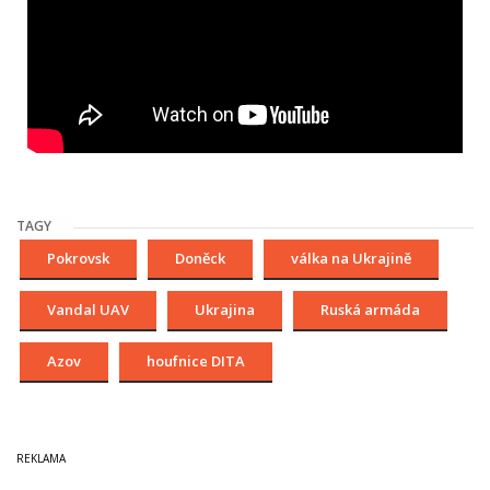
TAGY
Pokrovsk
Doněck
válka na Ukrajině
Vandal UAV
Ukrajina
Ruská armáda
Azov
houfnice DITA