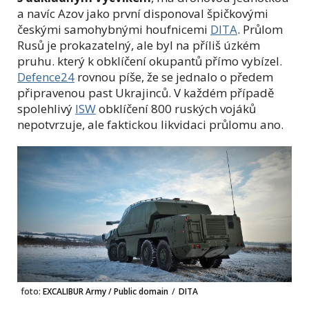
a navíc Azov jako první disponoval špičkovými
českými samohybnými houfnicemi
DITA
. Průlom
Rusů je prokazatelný, ale byl na příliš úzkém
pruhu. který k obklíčení okupantů přímo vybízel.
Defence24
rovnou píše, že se jednalo o předem
připravenou past Ukrajinců. V každém případě
spolehlivý
ISW
obklíčení 800 ruských vojáků
nepotvrzuje, ale faktickou likvidaci průlomu ano.
foto:
EXCALIBUR Army / Public domain
/
DITA