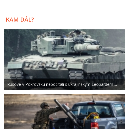
KAM DÁL?
Rusové v Pokrovsku nepočítali s ukrajinským Leopardem ...