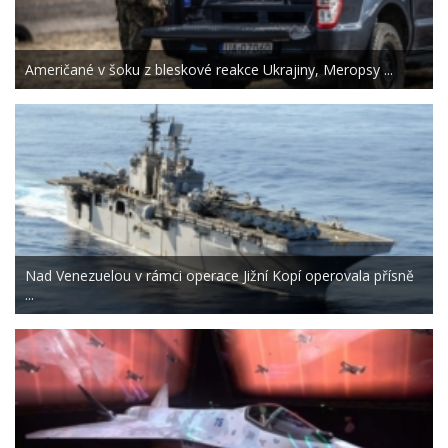
Američané v šoku z bleskové reakce Ukrajiny, Meropsy ...
Nad Venezuelou v rámci operace Jižní Kopí operovala přísně
...