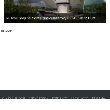
Rusové mají na frontě čínský laserový C-UAS Silent Hunt...
|
|
|
|
|
|
O NÁS
AUTOŘI
ETICKÝ KODEX
KONTAKTY
PŘEDPLATNÉ
REKLAMA
GDPR