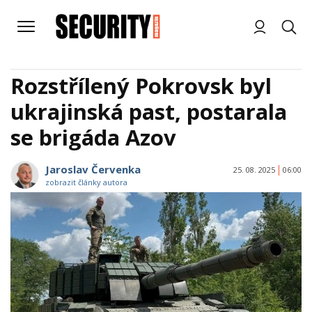
Rozstřílený Pokrovsk byl
ukrajinská past, postarala
se brigáda Azov
Jaroslav Červenka
25. 08. 2025
06:00
zobrazit články autora