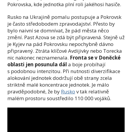
Pokrovska, kde jednotka plní roli jakéhosi hasiče.
Rusko na Ukrajině pomalu postupuje a Pokrovsk
je často středobodem zpravodajství. Přesto by
bylo naivní se domnívat, že pád města něco
změní. Past Azova se zdá být připravená. Stejně už
je Kyjev na pád Pokrovsku nepochybně dávno
připravený. Ztráta klíčové Avdijivky nebo Torecka
nic nakonec neznamenala.
Fronta se v Doněcké
oblasti jen posunula dál
a boje probíhají
s podobnou intenzitou. Při nutnosti diverzifikace
alokování jednotek dodržují obě strany zcela
striktně malé koncentrace jednotek. Je málo
pravděpodobné, že by
Rusko
v tak relativně
malém prostoru soustředilo 110 000 vojáků.