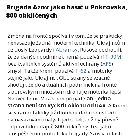
Brigáda Azov jako hasič u Pokrovska,
800 obklíčených
Změna na frontě spočívá i v tom, že se prakticky
nenasazuje žádná moderní technika. Ukrajincům
už došly Leopardy i
Abramsy
, Rusové pochopili,
že za daných podmínek nemá používání
T-90M
bez kvalitních systémů aktivní ochrany (
APS
)
smysl. Takže Kreml používá
T-62
a motorky,
stejně jako Ukrajinci. Obě strany se vzácně
shodují, že do aktuálních podmínek na frontě
s obrovským množstvím dronů je motorka lepší.
Neuvěřitelné. V každém případě
ani jedna
strana není sto vyčistit oblohu od UAV
. A Kreml
se v rámci taktiky již dlouhou dobu soustředí
na nasazování malých jednotek, což by přesně
odpovídalo údajně 800 obklíčených vojáků
a úspěšnému protiútoku brigády Azov v oblasti