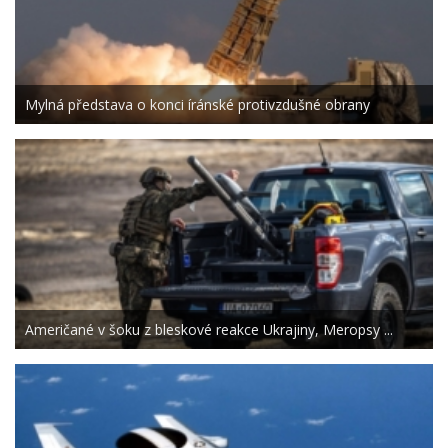
Mylná představa o konci íránské protivzdušné obrany
Američané v šoku z bleskové reakce Ukrajiny, Meropsy ...