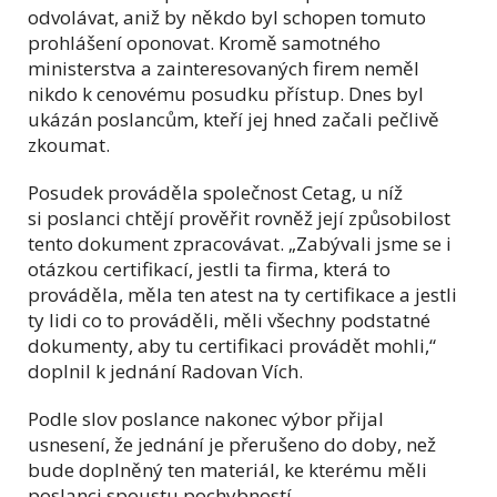
odvolávat, aniž by někdo byl schopen tomuto
prohlášení oponovat. Kromě samotného
ministerstva a zainteresovaných firem neměl
nikdo k cenovému posudku přístup. Dnes byl
ukázán poslancům, kteří jej hned začali pečlivě
zkoumat.
Posudek prováděla společnost Cetag, u níž
si poslanci chtějí prověřit rovněž její způsobilost
tento dokument zpracovávat. „Zabývali jsme se i
otázkou certifikací, jestli ta firma, která to
prováděla, měla ten atest na ty certifikace a jestli
ty lidi co to prováděli, měli všechny podstatné
dokumenty, aby tu certifikaci provádět mohli,“
doplnil k jednání Radovan Vích.
Podle slov poslance nakonec výbor přijal
usnesení, že jednání je přerušeno do doby, než
bude doplněný ten materiál, ke kterému měli
poslanci spoustu pochybností.