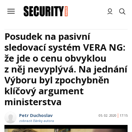
Posudek na pasivní
sledovací systém VERA NG:
že jde o cenu obvyklou
z něj nevyplývá. Na jednání
Výboru byl zpochybněn
klíčový argument
ministerstva
Petr Duchoslav
05. 02. 2020
17:15
zobrazit články autora