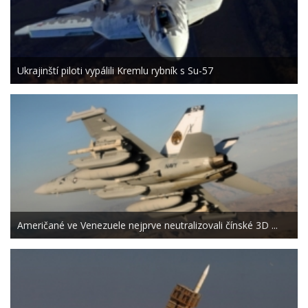
Ukrajinští piloti vypálili Kremlu rybník s Su-57
Američané ve Venezuele nejprve neutralizovali čínské 3D ...