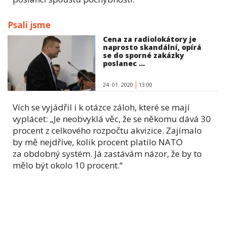
Psali jsme
Cena za radiolokátory je
naprosto skandální, opírá
se do sporné zakázky
poslanec ...
24. 01. 2020
13:00
Vích se vyjádřil i k otázce záloh, které se mají
vyplácet: „Je neobvyklá věc, že se někomu dává 30
procent z celkového rozpočtu akvizice. Zajímalo
by mě nejdříve, kolik procent platilo NATO
za obdobný systém. Já zastávám názor, že by to
mělo být okolo 10 procent.“