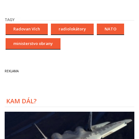
TAGY
Radovan Vích
radiolokátory
NATO
ministerstvo obrany
KAM DÁL?