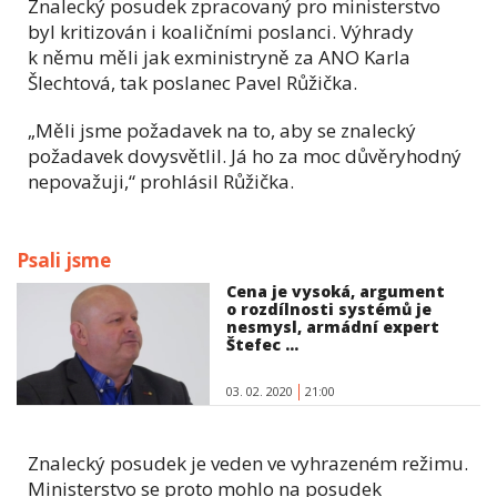
Znalecký posudek zpracovaný pro ministerstvo
byl kritizován i koaličními poslanci. Výhrady
k němu měli jak exministryně za ANO Karla
Šlechtová, tak poslanec Pavel Růžička.
„Měli jsme požadavek na to, aby se znalecký
požadavek dovysvětlil. Já ho za moc důvěryhodný
nepovažuji,“ prohlásil Růžička.
Psali jsme
Cena je vysoká, argument
o rozdílnosti systémů je
nesmysl, armádní expert
Štefec ...
03. 02. 2020
21:00
Znalecký posudek je veden ve vyhrazeném režimu.
Ministerstvo se proto mohlo na posudek