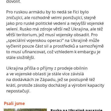
dovolit.
Pro ruskou armádu by to nedá se říci bylo
zničující, ale rozhodně velmi ponižující, stejně
jako pro ruské politické vedení a nejvyšší vojenské
velení. Rusko má zdroje větší než Ukrajina, ale též
větší teritorium, jež musí vojensky obsadit. Pro
„speciální vojenskou operaci“ na Ukrajině může
vyčlenit pouze část sil a prostředků a samozřejmě
to musí ufinancovat, což vzhledem k embargu je
stále složitější.
Ukrajina přišla o příjmy z prodeje obilnin
a ve vojenské oblasti je stále více závislá
na dodávkách ze Západu, jež se postupně též
krátí, protože zásoby docházejí a výrobní kapacity
nepostačují.
Psali jsme
Rusko na Ukrajině nasazuje