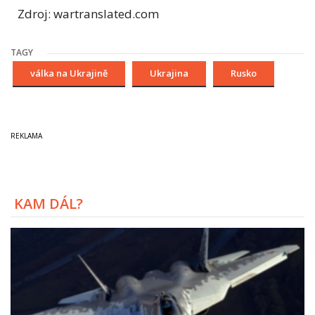
Zdroj: wartranslated.com
TAGY
válka na Ukrajině
Ukrajina
Rusko
KAM DÁL?