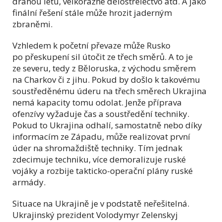
dráhou letu, velkorážné dělostřelectvo atd. A jako
finální řešení stále může hrozit jaderným
zbraněmi.
Vzhledem k početní převaze může Rusko
po přeskupení sil útočit ze třech směrů. A to je
ze severu, tedy z Běloruska, z východu směrem
na Charkov či z jihu. Pokud by došlo k takovému
soustředěnému úderu na třech směrech Ukrajina
nemá kapacity tomu odolat. Jenže příprava
ofenzívy vyžaduje čas a soustředění techniky.
Pokud to Ukrajina odhalí, samostatně nebo díky
informacím ze Západu, může realizovat první
úder na shromaždiště techniky. Tím jednak
zdecimuje techniku, více demoralizuje ruské
vojáky a rozbije takticko-operační plány ruské
armády.
Situace na Ukrajině je v podstatě neřešitelná.
Ukrajinský prezident Volodymyr Zelenskyj