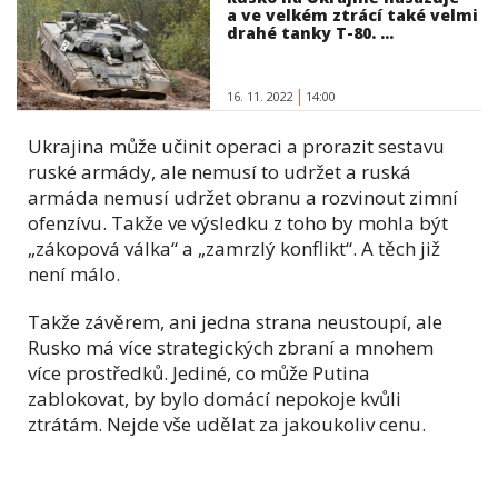
a ve velkém ztrácí také velmi
drahé tanky T-80. ...
16. 11. 2022
14:00
Ukrajina může učinit operaci a prorazit sestavu
ruské armády, ale nemusí to udržet a ruská
armáda nemusí udržet obranu a rozvinout zimní
ofenzívu. Takže ve výsledku z toho by mohla být
„zákopová válka“ a „zamrzlý konflikt“. A těch již
není málo.
Takže závěrem, ani jedna strana neustoupí, ale
Rusko má více strategických zbraní a mnohem
více prostředků. Jediné, co může Putina
zablokovat, by bylo domácí nepokoje kvůli
ztrátám. Nejde vše udělat za jakoukoliv cenu.