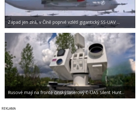
Západ jen zírá, v Číně poprvé vzlétl gigantický SS-UAV ...
Rusové mají na frontě čínský laserový C-UAS Silent Hunt...