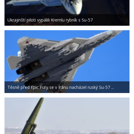
Ukrajinští piloti vypálili Kremlu rybník s Su-57
Těsně před Epic Fury se v Íránu nacházel ruský Su-57 ...