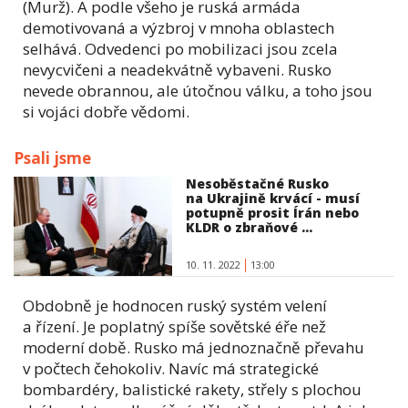
(Murž). A podle všeho je ruská armáda
demotivovaná a výzbroj v mnoha oblastech
selhává. Odvedenci po mobilizaci jsou zcela
nevycvičeni a neadekvátně vybaveni. Rusko
nevede obrannou, ale útočnou válku, a toho jsou
si vojáci dobře vědomi.
Psali jsme
Nesoběstačné Rusko
na Ukrajině krvácí - musí
potupně prosit Írán nebo
KLDR o zbraňové ...
10. 11. 2022
13:00
Obdobně je hodnocen ruský systém velení
a řízení. Je poplatný spíše sovětské éře než
moderní době. Rusko má jednoznačně převahu
v počtech čehokoliv. Navíc má strategické
bombardéry, balistické rakety, střely s plochou