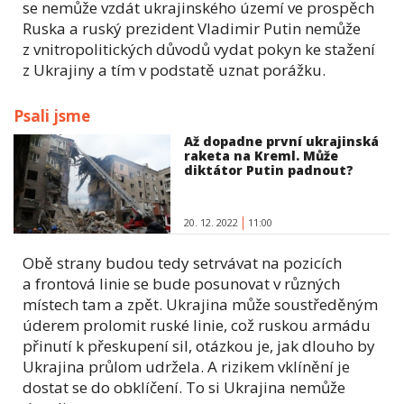
se nemůže vzdát ukrajinského území ve prospěch
Ruska a ruský prezident Vladimir Putin nemůže
z vnitropolitických důvodů vydat pokyn ke stažení
z Ukrajiny a tím v podstatě uznat porážku.
Psali jsme
Až dopadne první ukrajinská
raketa na Kreml. Může
diktátor Putin padnout?
20. 12. 2022
11:00
Obě strany budou tedy setrvávat na pozicích
a frontová linie se bude posunovat v různých
místech tam a zpět. Ukrajina může soustředěným
úderem prolomit ruské linie, což ruskou armádu
přinutí k přeskupení sil, otázkou je, jak dlouho by
Ukrajina průlom udržela. A rizikem vklínění je
dostat se do obklíčení. To si Ukrajina nemůže