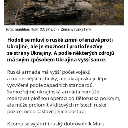
foto:
manhhai, flickr (CC BY 2.0)
/
Zničený ruský tank
Hodně se mluví o ruské zimní ofenzívě proti
Ukrajině, ale je možnost i protiofenzívy
ze strany Ukrajiny. A podle některých zdrojů
má svým způsobem Ukrajina vyšší šance.
Ruská armáda má vyšší počet vojáků
a modernější techniky, ale ukrajinská je lépe
vycvičená podle západních standardů.
Samozřejmě ukrajinská armáda nemůže
realizovat plošnou operaci od Běloruska po Krym,
ale může prolomit v klíčových místech ruské
pozice, nebo zastavit jejich postup.
K tomu se vyjádřili ruský dobrovolník Murz