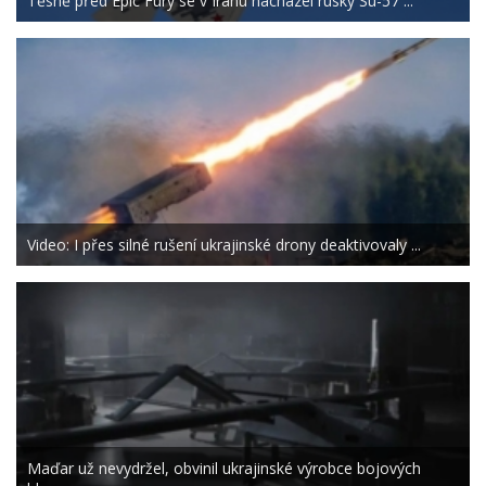
Těsně před Epic Fury se v Íránu nacházel ruský Su-57 ...
Video: I přes silné rušení ukrajinské drony deaktivovaly ...
Maďar už nevydržel, obvinil ukrajinské výrobce bojových