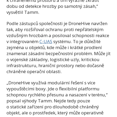
k chráněnému prostoru a tím výrazně zkrátit
dobu od detekce hrozby po samotný zásah,“
vysvětlil Tamm.
Podle zástupců společnosti je DroneHive navržen
tak, aby rozšiřoval ochranu proti nepřátelským
vzdušným hrozbám a posiloval schopnosti reakce
v integrovaném
C-UAS
systému. To je důležité
zejména u objektů, kde může i krátké prodlení
znamenat zásadní bezpečnostní problém. Může jít
o vojenské základny, logistické uzly, kritickou
infrastrukturu, hraniční prostory nebo dočasně
chráněné operační oblasti.
„DroneHive využívá modulární řešení s více
vypouštěcími boxy. Jde o flexibilní platformu
schopnou rychlého přesunu a nasazení v terénu,“
popsal výhody Tamm. Nejde tedy pouze
o statické zařízení pro dlouhodobě chráněný
objekt, ale o prostředek, který může operativně