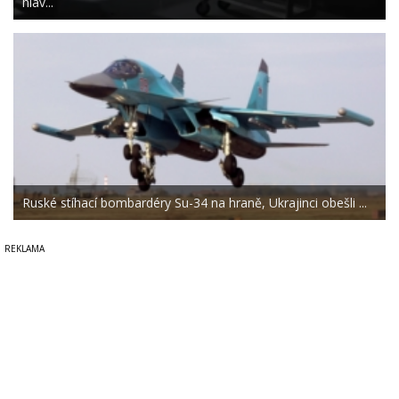
hlav...
Ruské stíhací bombardéry Su-34 na hraně, Ukrajinci obešli ...