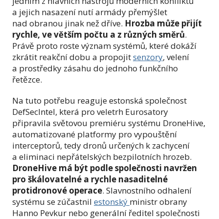
jedním z hlavních nástrojů moderních konfliktů
a jejich nasazení nutí armády přemýšlet
nad obranou jinak než dříve.
Hrozba může přijít
rychle, ve větším počtu a z různých směrů
.
Právě proto roste význam systémů, které dokáží
zkrátit reakční dobu a propojit
senzory
, velení
a prostředky zásahu do jednoho funkčního
řetězce.
Na tuto potřebu reaguje estonská společnost
DefSecIntel, která pro veletrh Eurosatory
připravila světovou premiéru systému DroneHive,
automatizované platformy pro vypouštění
interceptorů, tedy dronů určených k zachycení
a eliminaci nepřátelských bezpilotních hrozeb.
DroneHive má být podle společnosti navržen
pro škálovatelné a rychle nasaditelné
protidronové operace
. Slavnostního odhalení
systému se zúčastnil
estonský
ministr obrany
Hanno Pevkur nebo generální ředitel společnosti