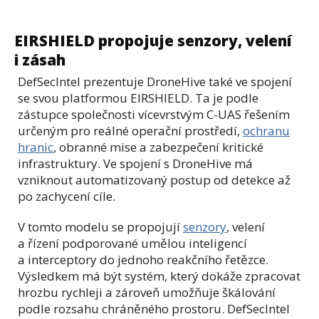
EIRSHIELD propojuje senzory, velení
i zásah
DefSecIntel prezentuje DroneHive také ve spojení
se svou platformou EIRSHIELD. Ta je podle
zástupce společnosti vícevrstvým C-UAS řešením
určeným pro reálné operační prostředí,
ochranu
hranic
, obranné mise a zabezpečení kritické
infrastruktury. Ve spojení s DroneHive má
vzniknout automatizovaný postup od detekce až
po zachycení cíle.
V tomto modelu se propojují
senzory
, velení
a řízení podporované umělou inteligencí
a interceptory do jednoho reakčního řetězce.
Výsledkem má být systém, který dokáže zpracovat
hrozbu rychleji a zároveň umožňuje škálování
podle rozsahu chráněného prostoru. DefSecIntel