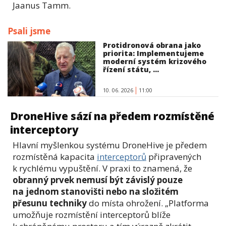
Jaanus Tamm.
Psali jsme
Protidronová obrana jako
priorita: Implementujeme
moderní systém krizového
řízení státu, ...
10. 06. 2026
11:00
DroneHive sází na předem rozmístěné
interceptory
Hlavní myšlenkou systému DroneHive je předem
rozmístěná kapacita
interceptorů
připravených
k rychlému vypuštění. V praxi to znamená, že
obranný prvek nemusí být závislý pouze
na jednom stanovišti nebo na složitém
přesunu techniky
do místa ohrožení. „Platforma
umožňuje rozmístění interceptorů blíže