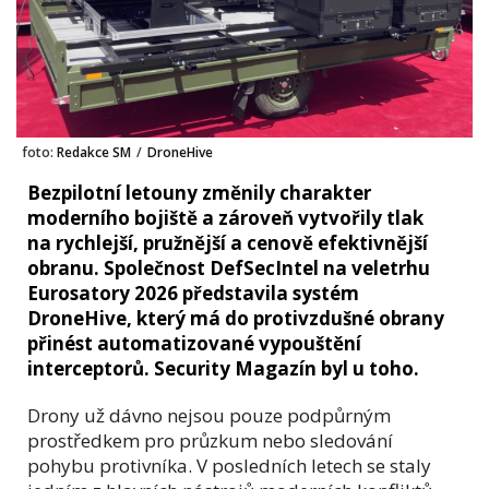
foto:
Redakce SM
/
DroneHive
Bezpilotní letouny změnily charakter
moderního bojiště a zároveň vytvořily tlak
na rychlejší, pružnější a cenově efektivnější
obranu. Společnost DefSecIntel na veletrhu
Eurosatory 2026 představila systém
DroneHive, který má do protivzdušné obrany
přinést automatizované vypouštění
interceptorů. Security Magazín byl u toho.
Drony už dávno nejsou pouze podpůrným
prostředkem pro průzkum nebo sledování
pohybu protivníka. V posledních letech se staly