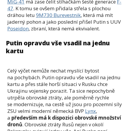
MiG-41
má zase čelit stíhačkám šesté generace
F-
47
. K tomu se ovšem přidala střela s plochou
dráhou letu
9M730 Burevestnik
, která má mít
jaderný pohon a jako poslední přišel Putin s UUV
Poseidon
, zbraní, která nemá ekvivalent.
Putin opravdu vše vsadil na jednu
kartu
Celý výčet nemůže nechat myslící bytost
na pochybách. Putin opravdu vše vsadil na jednu
kartu a přes stále horší situaci v Rusku chce
Ukrajinu vojensky porazit. Ta sice nepochybně
utrpěla obrovské ztráty, ale poměrně rychle
se modernizuje, na cestě už jsou pro pozemní síly
ZSU velmi moderní německá BVP
Lynx
,
a
především má k dispozici obrovské množství
dronů
. Obrovské ztráty Rusů nejen v okolí