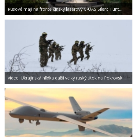
Rusové mají na frontě čínský laserový C-UAS Silent Hunt...
Video: Ukrajinská hlídka další velký ruský útok na Pokrovsk ...