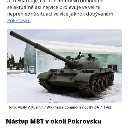
Ať deklamuje, co chce. Putinovo odhodlání
se aktuálně asi nejvíce projevuje ve velmi
nepřehledné situaci ve více jak rok dobývaném
Pokrovsku
.
foto:
Vitaly V. Kuzmin / Wikimedia Commons / CC BY-SA
/
T-62
Nástup MBT v okolí Pokrovsku