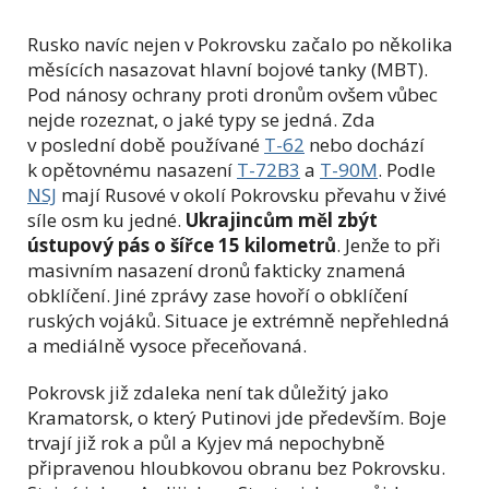
Rusko navíc nejen v Pokrovsku začalo po několika
měsících nasazovat hlavní bojové tanky (MBT).
Pod nánosy ochrany proti dronům ovšem vůbec
nejde rozeznat, o jaké typy se jedná. Zda
v poslední době používané
T-62
nebo dochází
k opětovnému nasazení
T-72B3
a
T-90M
. Podle
NSJ
mají Rusové v okolí Pokrovsku převahu v živé
síle osm ku jedné.
Ukrajincům měl zbýt
ústupový pás o šířce 15 kilometrů
. Jenže to při
masivním nasazení dronů fakticky znamená
obklíčení. Jiné zprávy zase hovoří o obklíčení
ruských vojáků. Situace je extrémně nepřehledná
a mediálně vysoce přeceňovaná.
Pokrovsk již zdaleka není tak důležitý jako
Kramatorsk, o který Putinovi jde především. Boje
trvají již rok a půl a Kyjev má nepochybně
připravenou hloubkovou obranu bez Pokrovsku.