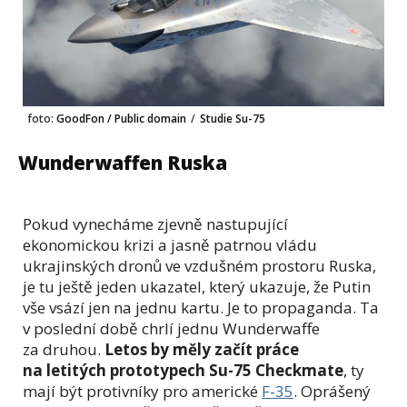
foto:
GoodFon / Public domain
/
Studie Su-75
Wunderwaffen Ruska
Pokud vynecháme zjevně nastupující
ekonomickou krizi a jasně patrnou vládu
ukrajinských dronů ve vzdušném prostoru Ruska,
je tu ještě jeden ukazatel, který ukazuje, že Putin
vše vsází jen na jednu kartu. Je to propaganda. Ta
v poslední době chrlí jednu Wunderwaffe
za druhou.
Letos by měly začít práce
na letitých prototypech Su-75 Checkmate
, ty
mají být protivníky pro americké
F-35
. Oprášený