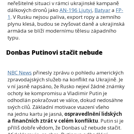
neřešitelné situaci v rámci ukrajinské kampaně
dálkových dronů jako
AN-196 Ljutyj
,
Batyar
a
FP-
1
. V Rusku nejsou paliva, export ropy a zemního
plynu klesá, budou se zvyšovat daně a ukrajinská
armáda se blíží modernímu tělesu západního
typu.
Donbas Putinovi stačit nebude
NBC News
přinesly zprávu o pohledu amerických
zpravodajských služeb na konflikt na Ukrajině. Je
v ní jasně napsáno, že Rusko nejeví žádné známky
ochoty ke kompromisu a Vladimir Putin je
odhodlán pokračovat ve válce, dokud nedosáhne
svých cílů. Základní motivace vsazení všeho
na jednu kartu je jasná,
ospravedlnění lidských
a finančních ztrát v celém konfliktu
. Putin si je
příliš dobře vědom, že Donbas už nebude stačit.