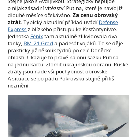
Stejné jako s Avdijivkou. Strategicky nepůjde
o nijak zásadní vítězství Putina, které je navíc již
dlouhé měsíce očekáváno.
Za cenu obrovský
ztrát
. Typický aktuální příklad uvádí
Defense
Express
z blízkého přístupu ke Kosťantynivce.
Jednotka
Fénix
tam aktuálně zlikvidovala dva
tanky,
BM-21 Grad
a padesát vojáků. To se děje
prakticky již několik týdnů po celé Doněcké
oblasti. Ukazuje to právě na onu sázku Putina
na jednu kartu. Zlomit ukrajinskou obranu. Ruské
ztráty jsou nade vší pochybnost obrovské.
A situace se po pádu Pokrovsku stejně příliš
nezmění.