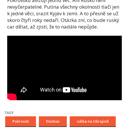
Pokrovsku avizují jednu věc. Ani Rusko není
nevyčerpatelné. Putina všechny okolnosti tlačí jen
k jedné věci, srazit Kyjev k zemi. A to přesně se už
skoro čtyři roky nedaří. Otázka zní, co bude ruský
car dělat, až zjistí, že to nadále nepůjde.
TAGY
Pokrovsk
Donbas
válka na Ukrajině