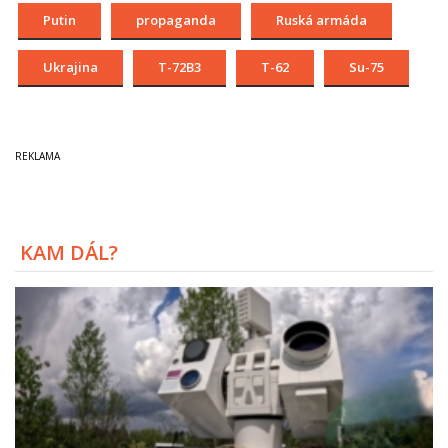
Putin
propaganda
Ruská armáda
Ukrajina
T-72B3
T-62
Su-75
KAM DÁL?