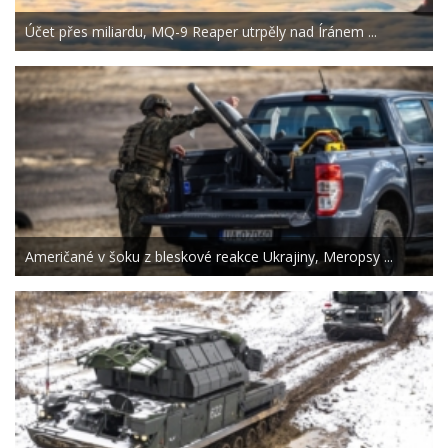
Účet přes miliardu, MQ-9 Reaper utrpěly nad Íránem ...
Američané v šoku z bleskové reakce Ukrajiny, Meropsy ...