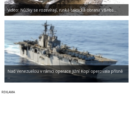
Video: Nůžky se rozevírají, ruská taktická obrana v&nbs...
Nad Venezuelou v rámci operace Jižní Kopí operovala přísně
...