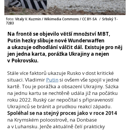
foto:
Vitaly V. Kuzmin / Wikimedia Commons / CC BY-SA
/
Srbský T-
72B3
Na frontě se objevilo větší množství MBT,
Putin hezky slibuje nové Wunderwaffen
a ukazuje odhodlání válčit dál. Existuje pro něj
jen jedna karta, porážka Ukrajiny a nejen
v Pokrovsku.
Stále více faktorů ukazuje Rusko v dost kritické
situaci. Vladimir
Putin
si ovšem vše spojil v jedné
kartě. Tou je porážka a obsazení Ukrajiny. Sázka
na jednu kartu se nechtěně udála již na počátku
roku 2022. Ruský car nepočítal s připraveností
Ukrajinců se bránit a prudkou reakcí západu.
Spoléhal se na stejný proces jako v roce 2014
na Krymském poloostrově, na Donbase
a v Luhansku. Jenže aktuálně čelí prakticky