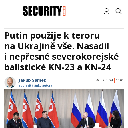
Putin použije k teroru
na Ukrajině vše. Nasadil
i nepřesné severokorejské
balistické KN-23 a KN-24
Jakub Samek
28. 02. 2024
15:00
zobrazit články autora