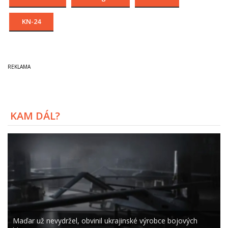
KN-24
KAM DÁL?
Maďar už nevydržel, obvinil ukrajinské výrobce bojových