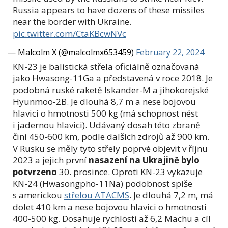
Russia appears to have dozens of these missiles
near the border with Ukraine.
pic.twitter.com/CtaKBcwNVc
— Malcolm X (@malcolmx653459)
February 22, 2024
KN-23 je balistická střela oficiálně označovaná
jako Hwasong-11Ga a představená v roce 2018. Je
podobná ruské raketě Iskander-M a jihokorejské
Hyunmoo-2B. Je dlouhá 8,7 m a nese bojovou
hlavici o hmotnosti 500 kg (má schopnost nést
i jadernou hlavici). Udávaný dosah této zbraně
činí 450-600 km, podle dalších zdrojů až 900 km.
V Rusku se měly tyto střely poprvé objevit v říjnu
2023 a jejich první
nasazení na Ukrajině bylo
potvrzeno
30. prosince. Oproti KN-23 vykazuje
KN-24 (Hwasongpho-11Na) podobnost spíše
s americkou
střelou ATACMS
. Je dlouhá 7,2 m, má
dolet 410 km a nese bojovou hlavici o hmotnosti
400-500 kg. Dosahuje rychlosti až 6,2 Machu a cíl