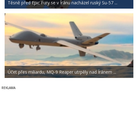
Těsně před Epic Fury se v Íránu nacházel ruský Su-57 ...
Účet přes miliardu, MQ-9 Reaper utrpěly nad Íránem ...