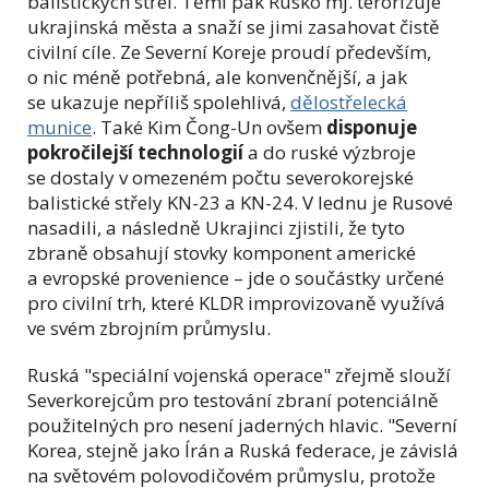
balistických střel. Těmi pak Rusko mj. terorizuje
ukrajinská města a snaží se jimi zasahovat čistě
civilní cíle. Ze Severní Koreje proudí především,
o nic méně potřebná, ale konvenčnější, a jak
se ukazuje nepříliš spolehlivá,
dělostřelecká
munice
. Také Kim Čong-Un ovšem
disponuje
pokročilejší technologií
a do ruské výzbroje
se dostaly v omezeném počtu severokorejské
balistické střely KN-23 a KN-24. V lednu je Rusové
nasadili, a následně Ukrajinci zjistili, že tyto
zbraně obsahují stovky komponent americké
a evropské provenience – jde o součástky určené
pro civilní trh, které KLDR improvizovaně využívá
ve svém zbrojním průmyslu.
Ruská "speciální vojenská operace" zřejmě slouží
Severkorejcům pro testování zbraní potenciálně
použitelných pro nesení jaderných hlavic. "Severní
Korea, stejně jako Írán a Ruská federace, je závislá
na světovém polovodičovém průmyslu, protože