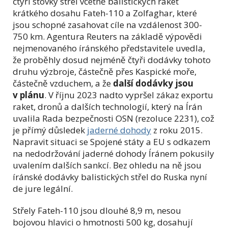
čtyři stovky střel včetně balistických raket
krátkého dosahu Fateh-110 a Zolfaghar, které
jsou schopné zasahovat cíle na vzdálenost 300-
750 km. Agentura Reuters na základě výpovědi
nejmenovaného íránského představitele uvedla,
že proběhly dosud nejméně čtyři dodávky tohoto
druhu výzbroje, částečně přes Kaspické moře,
částečně vzduchem, a že
další dodávky jsou
v plánu
. V říjnu 2023 nadto vypršel zákaz exportu
raket, dronů a dalších technologií, který na Írán
uvalila Rada bezpečnosti OSN (rezoluce 2231), což
je přímý důsledek
jaderné dohody
z roku 2015.
Napravit situaci se Spojené státy a EU s odkazem
na nedodržování jaderné dohody Íránem pokusily
uvalením dalších sankcí. Bez ohledu na ně jsou
íránské dodávky balistických střel do Ruska nyní
de jure legální.
Střely Fateh-110 jsou dlouhé 8,9 m, nesou
bojovou hlavici o hmotnosti 500 kg, dosahují