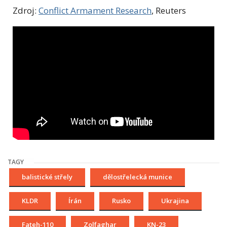
Zdroj:
Conflict Armament Research
, Reuters
TAGY
balistické střely
dělostřelecká munice
KLDR
Írán
Rusko
Ukrajina
Fateh-110
Zolfaghar
KN-23