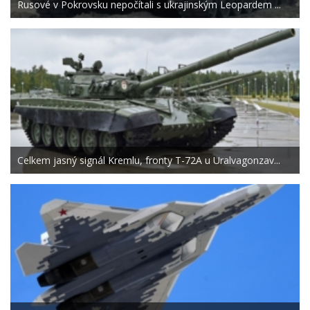
Rusové v Pokrovsku nepočítali s ukrajinským Leopardem ...
Celkem jasný signál Kremlu, fronty T-72A u Uralvagonzav...