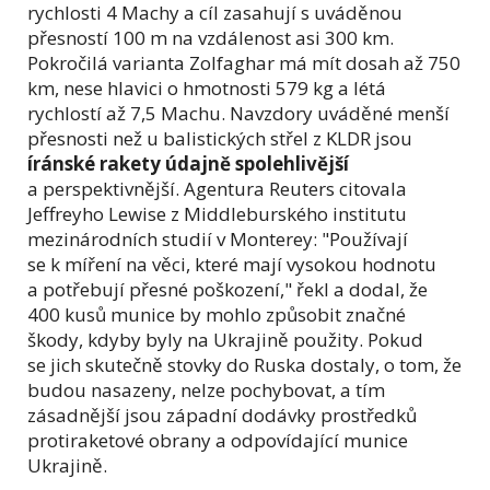
rychlosti 4 Machy a cíl zasahují s uváděnou
přesností 100 m na vzdálenost asi 300 km.
Pokročilá varianta Zolfaghar má mít dosah až 750
km, nese hlavici o hmotnosti 579 kg a létá
rychlostí až 7,5 Machu. Navzdory uváděné menší
přesnosti než u balistických střel z KLDR jsou
íránské rakety údajně spolehlivější
a perspektivnější. Agentura Reuters citovala
Jeffreyho Lewise z Middleburského institutu
mezinárodních studií v Monterey: "Používají
se k míření na věci, které mají vysokou hodnotu
a potřebují přesné poškození," řekl a dodal, že
400 kusů munice by mohlo způsobit značné
škody, kdyby byly na Ukrajině použity. Pokud
se jich skutečně stovky do Ruska dostaly, o tom, že
budou nasazeny, nelze pochybovat, a tím
zásadnější jsou západní dodávky prostředků
protiraketové obrany a odpovídající munice
Ukrajině.