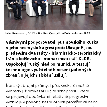
foto:
Kremlin.ru, CC BY 4.0
/
Kim Čong-Un a Putin v dubnu 2019
Vášnivými podporovateli putinovského Ruska
v jeho nesmyslné agresi proti Ukrajině jsou
především dva státy – islamisticko-teroristický
Írán a bolševicko-„monarchistická“ KLDR.
Uspokojují ruský hlad po munici. A testují
technologie využitelné k nesení jaderných
zbraní, o jejichž získání usilují.
Íránský zbrojní průmysl přes veškeré možné
výhrady již prokázal určité schopnosti, které
se projevují dodávkami relativně progresívní
výzbroje v podobě bezpilotních prostředků nebo