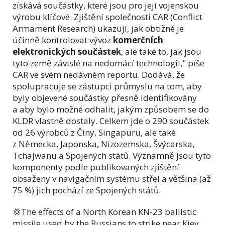
získává součástky, které jsou pro její vojenskou
výrobu klíčové. Zjištění společnosti CAR (Conflict
Armament Research) ukazují, jak obtížné je
účinně kontrolovat vývoz
komerčních
elektronických součástek
, ale také to, jak jsou
tyto země závislé na nedomácí technologii," píše
CAR ve svém nedávném reportu. Dodává, že
spolupracuje se zástupci průmyslu na tom, aby
byly objevené součástky přesně identifikovány
a aby bylo možné odhalit, jakým způsobem se do
KLDR vlastně dostaly. Celkem jde o 290 součástek
od 26 výrobců z Číny, Singapuru, ale také
z Německa, Japonska, Nizozemska, Švýcarska,
Tchajwanu a Spojených států. Významně jsou tyto
komponenty podle publikovaných zjištění
obsaženy v navigačním systému střel a většina (až
75 %) jich pochází ze Spojených států.
💢The effects of a North Korean KN-23 ballistic
missile used by the Russians to strike near Kiev.