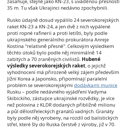
zasahuje, stejně jako KN-23, s uváděnou přesností
35 m. Tu však Ukrajinci nedávno zpochybnili.
Rusko údajně dosud vypálilo 24 severokorejských
raket KN-23 a KN-24, a jen dvě z nich vypálené
proti ropné rafinerii a proti letišti, byly podle
ukrajinského generálního prokurátora Anreje
Kostina "relativně přesné". Celkovým výsledkem
těchto útoků bylo podle něj minimálně 14
zabitých a 70 zraněných civilistů.
Hubené
výsledky severokorejských raket
, o jejichž
vyhodnocení má přirozeně velký zájem především
Jižní Korea a Japonsko, připomínají paralelní
problém se severokorejskými
dodávkami munice
Rusku – podle nedávného vyjádření Vadyma
Skibickiho, zástupce ukrajinské rozvědky, je více
než polovina z KLDR dodaných přibližně milionu
a půl dělostřeleckých granátů vadných. Granáty
byly podle něj vyrobeny, na rozdíl od balistických
střel, které šly do Ruska čerstvě z výroby, již v 70.