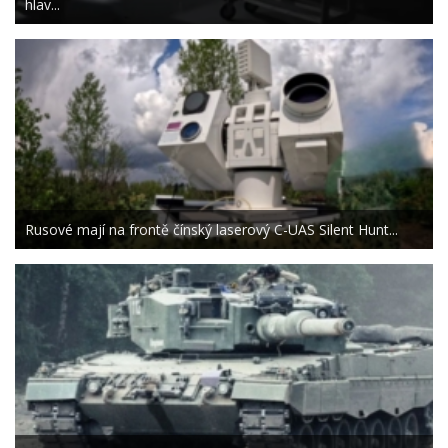
hlav...
Rusové mají na frontě čínský laserový C-UAS Silent Hunt...