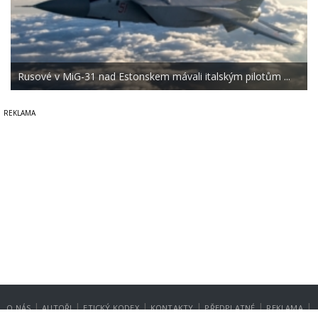
Rusové v MiG-31 nad Estonskem mávali italským pilotům ...
|
|
|
|
|
|
O NÁS
AUTOŘI
ETICKÝ KODEX
KONTAKTY
PŘEDPLATNÉ
REKLAMA