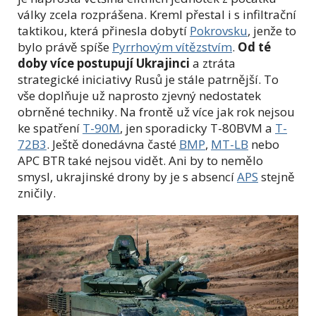
války zcela rozprášena. Kreml přestal i s infiltrační
taktikou, která přinesla dobytí
Pokrovsku
, jenže to
bylo právě spíše
Pyrrhovým vítězstvím
.
Od té
doby více postupují Ukrajinci
a ztráta
strategické iniciativy Rusů je stále patrnější. To
vše doplňuje už naprosto zjevný nedostatek
obrněné techniky. Na frontě už více jak rok nejsou
ke spatření
T-90M
, jen sporadicky T-80BVM a
T-
72B3
. Ještě donedávna časté
BMP
,
MT-LB
nebo
APC BTR také nejsou vidět. Ani by to nemělo
smysl, ukrajinské drony by je s absencí
APS
stejně
zničily.