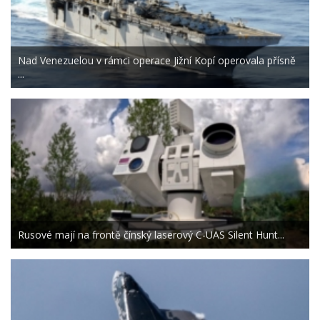
Nad Venezuelou v rámci operace Jižní Kopí operovala přísně
...
Rusové mají na frontě čínský laserový C-UAS Silent Hunt...