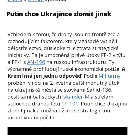
Putin chce Ukrajince zlomit jinak
Vzhledem k tomu, že drony jsou na frontě zcela
rozhodujícím faktorem, který v zásadě vytlačil
dělostřelectvo, důsledkem je ztráta strategické
iniciativy. Ta je umocněná právě útoky FP-2 v týlu
a FP-1 s
AN-196
na ruskou infrastrukturu. Ty
významně prohlubují ruské ekonomické potíže.
A
Kreml má jen jednu odpověď
. Podle
Militarny
proběhl v noci na 2. května další mohutný útok
na ukrajinská města se stovkami Šáhid-136,
desítkami balistických
Iskander-M
a střelami
s plochou dráhou letu
Ch-101
. Putin chce Ukrajinu
zlomit jinak a možná už ani se strategickou
iniciativou nepočítá.