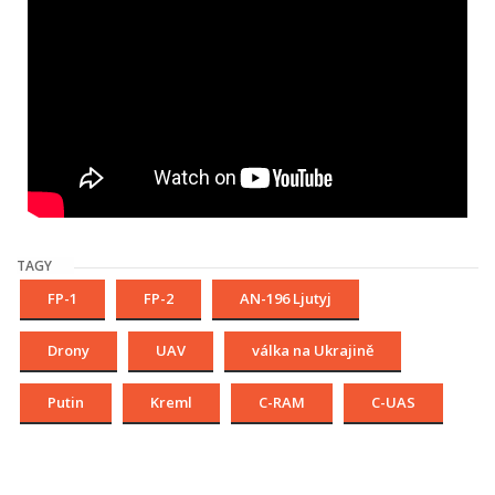
TAGY
FP-1
FP-2
AN-196 Ljutyj
Drony
UAV
válka na Ukrajině
Putin
Kreml
C-RAM
C-UAS