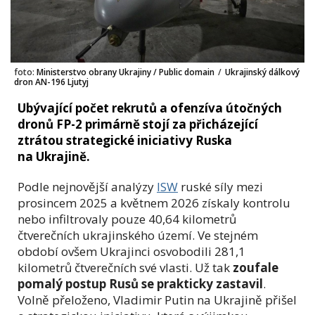
foto:
Ministerstvo obrany Ukrajiny / Public domain
/
Ukrajinský dálkový
dron AN-196 Ljutyj
Ubývající počet rekrutů a ofenzíva útočných
dronů FP-2 primárně stojí za přicházející
ztrátou strategické iniciativy Ruska
na Ukrajině.
Podle nejnovější analýzy
ISW
ruské síly mezi
prosincem 2025 a květnem 2026 získaly kontrolu
nebo infiltrovaly pouze 40,64 kilometrů
čtverečních ukrajinského území. Ve stejném
období ovšem Ukrajinci osvobodili 281,1
kilometrů čtverečních své vlasti. Už tak
zoufale
pomalý postup Rusů se prakticky zastavil
.
Volně přeloženo, Vladimir Putin na Ukrajině přišel