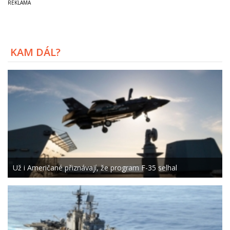
KAM DÁL?
Už i Američané přiznávají, že program F-35 selhal