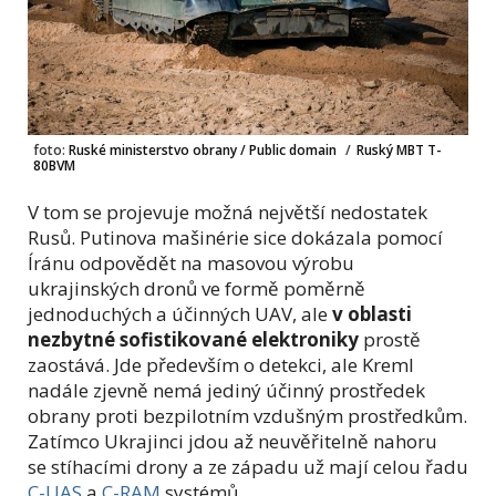
foto:
Ruské ministerstvo obrany / Public domain
/
Ruský MBT T-
80BVM
V tom se projevuje možná největší nedostatek
Rusů. Putinova mašinérie sice dokázala pomocí
Íránu odpovědět na masovou výrobu
ukrajinských dronů ve formě poměrně
jednoduchých a účinných UAV, ale
v oblasti
nezbytné sofistikované elektroniky
prostě
zaostává. Jde především o detekci, ale Kreml
nadále zjevně nemá jediný účinný prostředek
obrany proti bezpilotním vzdušným prostředkům.
Zatímco Ukrajinci jdou až neuvěřitelně nahoru
se stíhacími drony a ze západu už mají celou řadu
C-UAS
a
C-RAM
systémů.