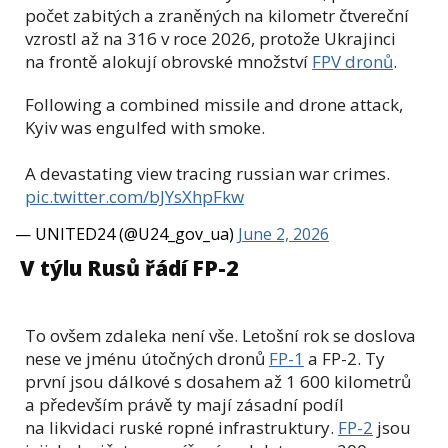
počet zabitých a zraněných na kilometr čtvereční
vzrostl až na 316 v roce 2026, protože Ukrajinci
na frontě alokují obrovské množství
FPV dronů
.
Following a combined missile and drone attack,
Kyiv was engulfed with smoke.
A devastating view tracing russian war crimes.
pic.twitter.com/bJYsXhpFkw
— UNITED24 (@U24_gov_ua)
June 2, 2026
V týlu Rusů řádí FP-2
To ovšem zdaleka není vše. Letošní rok se doslova
nese ve jménu útočných dronů
FP-1
a FP-2. Ty
první jsou dálkové s dosahem až 1 600 kilometrů
a především právě ty mají zásadní podíl
na likvidaci ruské ropné infrastruktury.
FP-2
jsou