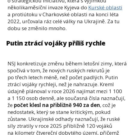
o strategickou iniciativu, která s výjimkou
několikaměsíční invaze Kyjeva do
Kurské oblasti
a protiútoku v Charkovské oblasti na konci léta
2022, určovala ráz celé války na Ukrajině. Za tu
dobu se změnilo mnoho.
Putin ztrácí vojáky příliš rychle
NSJ konkretizuje změnu během letošní zimy, která
spočívá v tom, že nových ruských rekrutů je
po třech letech méně, než počet padlých. Putin
ztrácí vojáky rychleji, než je nahrazuje. Kreml
údajně plánoval v roce 2026 najímat mezi 1 100
a 1 150 osob denně, ale současná čísla naznačují,
že
počet klesl na přibližně 940 za den
, což je
nedostatek, který se stane kritickým, pokud
zůstane. Ukrajinské odhady naznačují, že ruské
síly ztratily v roce 2025 přibližně 120 vojáků
na kilometr čtvereční dobytého území, přičemž