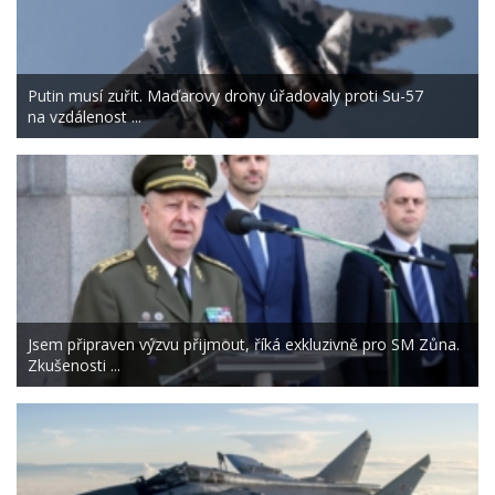
Putin musí zuřit. Maďarovy drony úřadovaly proti Su-57
na vzdálenost ...
Jsem připraven výzvu přijmout, říká exkluzivně pro SM Zůna.
Zkušenosti ...