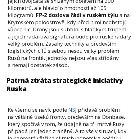
jejich dvojčata se sníženým doletem na 200
kilometrů, ale hlavicí o hmotnosti až 105
kilogramů.
FP-2 doslova řádí v ruském týlu
a na
Krymském poloostrově, kdy před nimi neobstojí
vůbec nic. Drony jsou subtilní s hladkým trupem
a jejich radarová signatura bude pro ruské radary
velký problém. Zásahy techniky a především
logistických cílů s sebou nesou velký problém
Rusů na frontě. Jednotky nejsou včas střídány
a nemají dostatek zásob.
Patrná ztráta strategické iniciativy
Ruska
Ke všemu se navíc podle
NSJ
přidává problém
na většině úseků fronty, především na Donbase,
který spočívá v tom, že údajně na tři mrtvé Rusy
připadá jen jeden zraněný. A to vše v situaci, kdy
je naprostá většina elitních jednotek z počátku