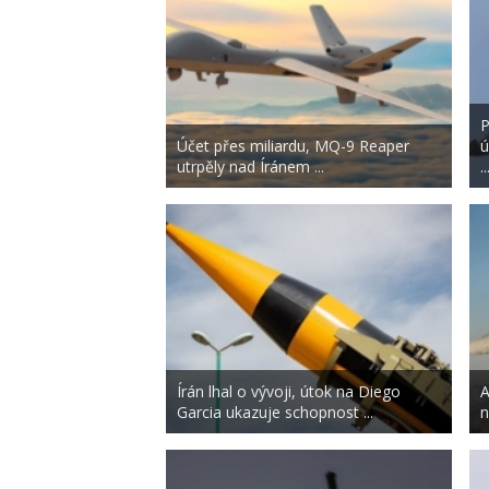
P
Účet přes miliardu, MQ-9 Reaper
ú
utrpěly nad Íránem ...
..
Írán lhal o vývoji, útok na Diego
A
Garcia ukazuje schopnost ...
n