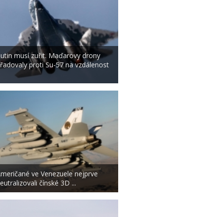
utin musí zuřit. Maďarovy drony
řadovaly proti Su-57 na vzdálenost
.
meričané ve Venezuele nejprve
eutralizovali čínské 3D ...