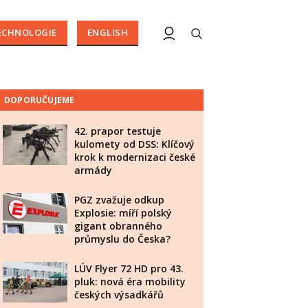
ECHNOLOGIE
ENGLISH
DOPORUČUJEME
42. prapor testuje
kulomety od DSS: Klíčový
krok k modernizaci české
armády
PGZ zvažuje odkup
Explosie: míří polský
gigant obranného
průmyslu do Česka?
LÚV Flyer 72 HD pro 43.
pluk: nová éra mobility
českých výsadkářů