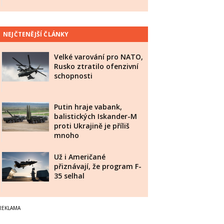
NEJČTENĚJŠÍ ČLÁNKY
Velké varování pro NATO,
Rusko ztratilo ofenzivní
schopnosti
Putin hraje vabank,
balistických Iskander-M
proti Ukrajině je příliš
mnoho
Už i Američané
přiznávají, že program F-
35 selhal