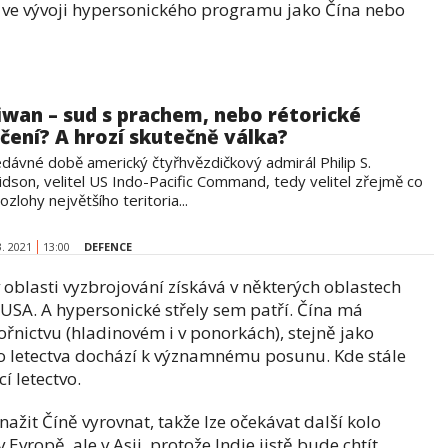
 ve vývoji hypersonického programu jako Čína nebo
iwan – sud s prachem, nebo rétorické
ičení? A hrozí skutečně válka?
edávné době americký čtyřhvězdičkový admirál Philip S.
idson, velitel US Indo-Pacific Command, tedy velitel zřejmě co
ozlohy největšího teritoria...
3. 2021
13:00
DEFENCE
v oblasti vyzbrojování získává v některých oblastech
USA. A hypersonické střely sem patří. Čína má
nictvu (hladinovém i v ponorkách), stejně jako
cího letectva dochází k významnému posunu. Kde stále
í letectvo.
žit Číně vyrovnat, takže lze očekávat další kolo
 Evropě, ale v Asii, protože Indie jistě bude chtít