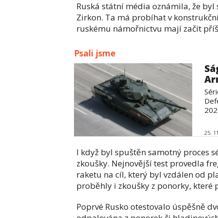
Ruská státní média oznámila, že byl
Zirkon. Ta má probíhat v konstrukčn
ruskému námořnictvu mají začít příšt
Psali jsme
Sá
Ar
Sér
Def
202
25. 1
I když byl spuštěn samotný proces sé
zkoušky. Nejnovější test provedla fr
raketu na cíl, který byl vzdálen od 
proběhly i zkoušky z ponorky, které 
Poprvé Rusko otestovalo úspěšně dvo
odpalována z ponorek či hladinových 