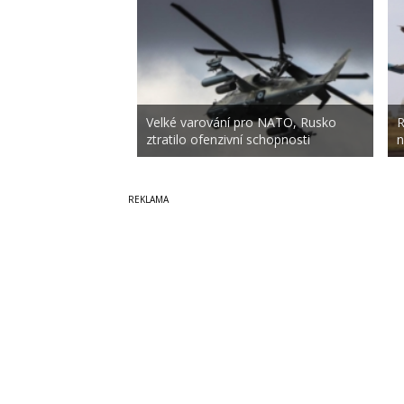
Velké varování pro NATO, Rusko
R
ztratilo ofenzivní schopnosti
n