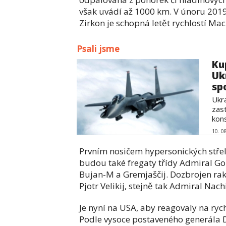
však uvádí až 1000 km. V únoru 2019 
Zirkon je schopná letět rychlostí Mac
Psali jsme
Ku
Uk
spo
Ukr
zas
kons
10. 0
Prvním nosičem hypersonických střel 
budou také fregaty třídy Admiral Gor
Bujan-M a Gremjaščij. Dozbrojen rake
Pjotr Velikij, stejně tak Admiral Na
Je nyní na USA, aby reagovaly na ryc
Podle vysoce postaveného generála