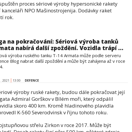
 spuštěn proces sériové výroby hypersonické rakety
í kanceláři NPO Mašinostrojenija. Dodávky raket
í rok.
ga na pokračování: Sériová výroba tanků
mata nabírá další zpoždění. Vozidla trápí ...
iová výroba ruského tanku T-14 Armata může podle serveru
ence Blog nabrat další zpoždění a může být zahájena až v roce
4.
1. 2021
13:00
DEFENCE
riové výroby ruské rakety, budou dále pokračovat její
egata Admiral Gorškov v Bílém moři, který odpálil
plavidla skoro 400 km. Kromě hladinového plavidla
provedl K-560 Severodvinsk v říjnu tohoto roku.
jstupňovou střelu Zirkon v roce 2017. Může být
lodí. Dosah rakety činí přes 500 km, některé zdroje