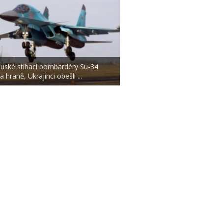
uské stíhací bombardéry Su-34
a hraně, Ukrajinci obešli ...