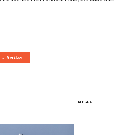
ral Gorškov