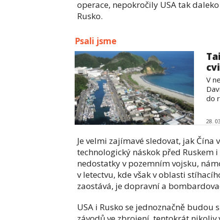
operace, nepokročily USA tak daleko
Rusko.
Psali jsme
Ta
cv
V n
Dav
do r
28. 0
Je velmi zajímavé sledovat, jak Čína 
technologický náskok před Ruskem i 
nedostatky v pozemním vojsku, námoř
v letectvu, kde však v oblasti stíha
zaostává, je dopravní a bombardovac
USA i Rusko se jednoznačně budou sna
závodů ve zbrojení, tentokrát nikoliv v