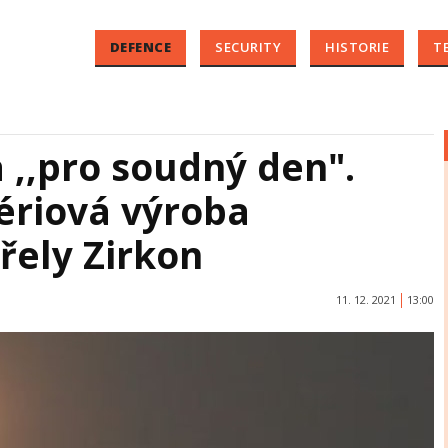
DEFENCE
SECURITY
HISTORIE
T
 ,,pro soudný den".
ériová výroba
řely Zirkon
11. 12. 2021
13:00