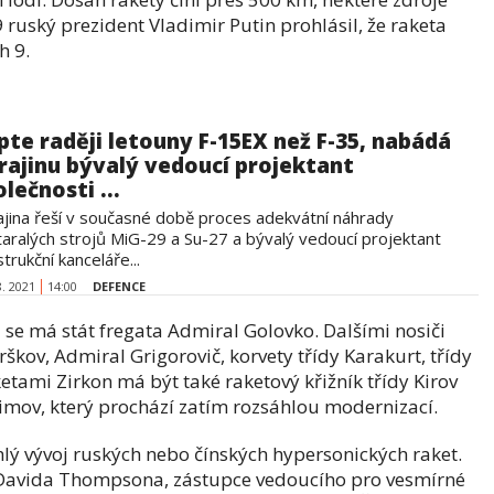
ruský prezident Vladimir Putin prohlásil, že raketa
h 9.
pte raději letouny F-15EX než F-35, nabádá
rajinu bývalý vedoucí projektant
lečnosti ...
ajina řeší v současné době proces adekvátní náhrady
taralých strojů MiG-29 a Su-27 a bývalý vedoucí projektant
trukční kanceláře...
8. 2021
14:00
DEFENCE
se má stát fregata Admiral Golovko. Dalšími nosiči
škov, Admiral Grigorovič, korvety třídy Karakurt, třídy
tami Zirkon má být také raketový křižník třídy Kirov
chimov, který prochází zatím rozsáhlou modernizací.
hlý vývoj ruských nebo čínských hypersonických raket.
 Davida Thompsona, zástupce vedoucího pro vesmírné