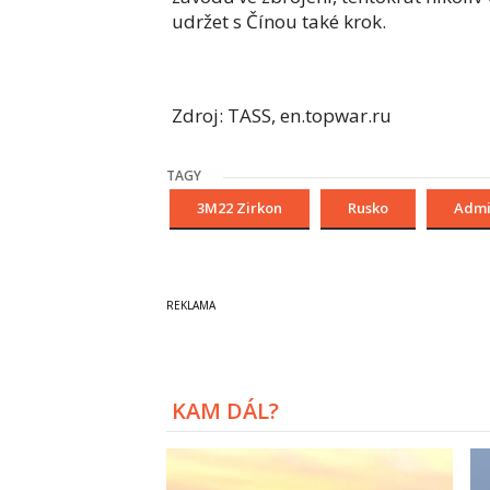
udržet s Čínou také krok.
Zdroj: TASS, en.topwar.ru
TAGY
3M22 Zirkon
Rusko
Admi
KAM DÁL?