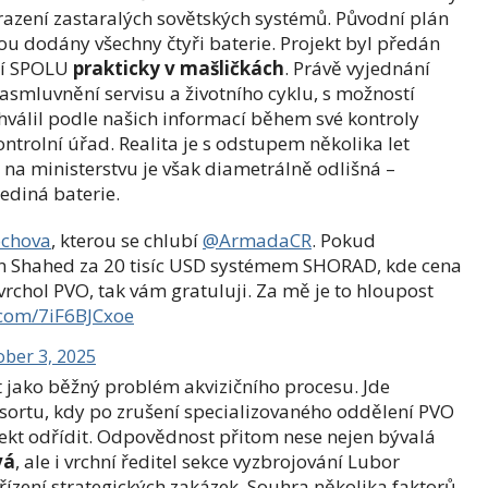
razení zastaralých sovětských systémů. Původní plán
ou dodány všechny čtyři baterie. Projekt byl předán
ní SPOLU
prakticky v mašličkách
. Právě vyjednání
asmluvnění servisu a životního cyklu, s možností
hválil podle našich informací během své kontroly
trolní úřad. Realita je s odstupem několika let
na ministerstvu je však diametrálně odlišná –
ediná baterie.
ochova
, kterou se chlubí
@ArmadaCR
. Pokud
on Shahed za 20 tisíc USD systémem SHORAD, kde cena
 vrchol PVO, tak vám gratuluji. Za mě je to hloupost
r.com/7iF6BJCxoe
ober 3, 2025
 jako běžný problém akvizičního procesu. Jde
resortu, kdy po zrušení specializovaného oddělení PVO
jekt odřídit. Odpovědnost přitom nese nejen bývalá
vá
, ale i vrchní ředitel sekce vyzbrojování Lubor
 řízení strategických zakázek. Souhra několika faktorů