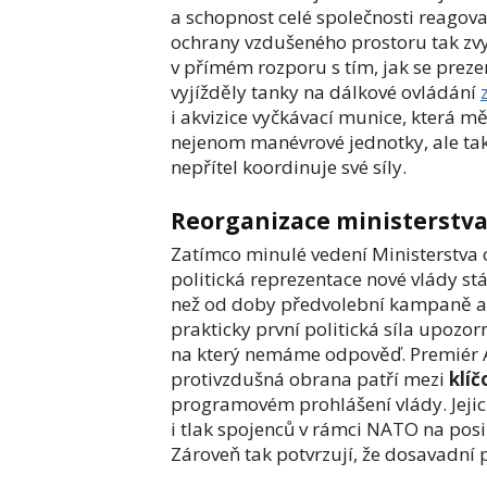
a schopnost celé společnosti reagovat
ochrany vzdušeného prostoru tak zvyš
v přímém rozporu s tím, jak se prez
vyjížděly tanky na dálkové ovládání
i akvizice vyčkávací munice, která měl
nejenom manévrové jednotky, ale také
nepřítel koordinuje své síly.
Reorganizace ministerstva
Zatímco minulé vedení Ministerstva
politická reprezentace nové vlády stá
než od doby předvolební kampaně a 
prakticky první politická síla upozo
na který nemáme odpověď. Premiér An
protivzdušná obrana patří mezi
klíč
programovém prohlášení vlády. Jejich
i tlak spojenců v rámci NATO na posi
Zároveň tak potvrzují, že dosavadní 