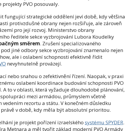
se projekty PVO posouvaly.
it fungující strategické oddělení jeví době, kdy většina
sti protivzdušné obrany nejen rozšiřuje, ale zároveň
zázemí pro její rozvoj. Ministerstvo obrany
ího ředitele sekce vyzbrojování Lubora Koudelky
opačným směrem
. Zrušení specializovaného
d pod jiné odbory sekce vyzbrojování znamenalo nejen
ow, ale i oslabení schopnosti efektivně řídit
VO
nevyhnutelně provázejí.
cí nebo snahou o zefektivnění řízení. Naopak, v praxi
raznému oslabení koordinace budování schopnosti PVO
í. A to v oblasti, která vyžaduje dlouhodobé plánování,
 spolupráci mezi armádou, průmyslem včetně
ým vedením rezortu a státu. V konečném důsledku
– právě v době, kdy měla být absolutní prioritou.
hání je projekt pořízení izraelského
systému SPYDER
.
íra Metnara a měl tvořit základ moderní PVO Armády