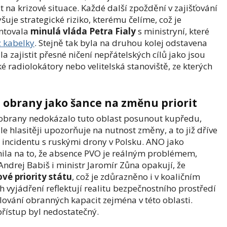
 na krizové situace. Každé další zpoždění v zajišťování
uje strategické riziko, kterému čelíme, což je
entovala
minulá vláda Petra Fialy
s ministryní, které
z kabelky
. Stejně tak byla na druhou kolej odstavena
a zajistit přesné ničení nepřátelských cílů jako jsou
 radiolokátory nebo velitelská stanoviště, ze kterých
 obrany jako šance na změnu priorit
 obrany nedokázalo tuto oblast posunout kupředu,
le hlasitěji upozorňuje na nutnost změny, a to již dříve
incidentu s ruskými drony v Polsku. ANO jako
rnila na to, že absence PVO je reálným problémem,
drej Babiš i ministr Jaromír Zůna opakují, že
ové priority státu
, což je zdůrazněno i v koaličním
 vyjádření reflektují realitu bezpečnostního prostředí
lování obranných kapacit zejména v této oblasti.
přístup byl nedostatečný.