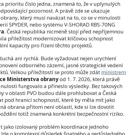
 prioritu číslo jedna, znamená to, že v uplynulých
odpovídající pozornost. A právě zde se ukazuje
brany, který musí navázat na to, co se v minulosti
baterií SPYDER, nebo systému V-SHORAD RBS-70NG
ra
. Česká republika nicméně stojí před nepříjemnou
nila příležitost modernizovat klíčovou schopnost
ální kapacity pro řízení těchto projektů.
uchá ani rychlá. Bude vyžadovat nejen urychlení
obnovení odborného zázemí, jasné strategické vedení
ktů. Velkou příležitostí se proto může zdát
ministrem
ce Ministerstva obrany
od 1. 7. 2026, která právě
nulosti fungovalo a přineslo výsledky. Bez takových
my v oblasti PVO budou dále prohlubovat a Česká
t pod hranicí schopností, které by měla mít jako
 obrana přitom není oblastí, kde si lze dovolit
ždění totiž znamená konkrétní bezpečnostní riziko.
mat jako izolovaný problém koordinace jednoho
. Jde o komplexní důsledek špatného a nedůsledného