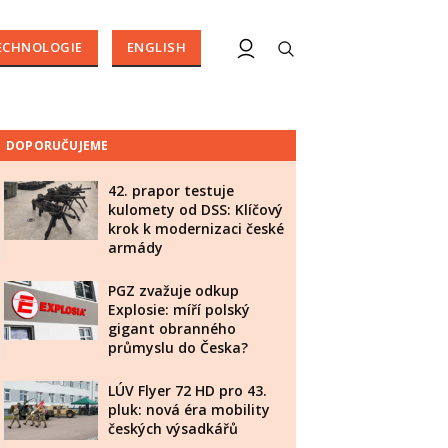
ECHNOLOGIE
ENGLISH
DOPORUČUJEME
42. prapor testuje
kulomety od DSS: Klíčový
krok k modernizaci české
armády
PGZ zvažuje odkup
Explosie: míří polský
gigant obranného
průmyslu do Česka?
LÚV Flyer 72 HD pro 43.
pluk: nová éra mobility
českých výsadkářů