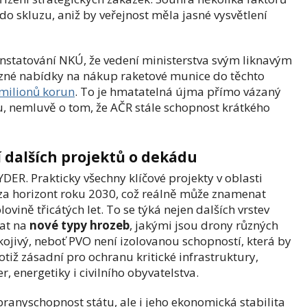
 do skluzu, aniž by veřejnost měla jasné vysvětlení
nstatování NKÚ, že vedení ministerstva svým liknavým
zné nabídky na nákup raketové munice do těchto
 milionů korun
. To je hmatatelná újma přímo vázaný
, nemluvě o tom, že AČR stále schopnost krátkého
í dalších projektů o dekádu
ER. Prakticky všechny klíčové projekty v oblasti
za horizont roku 2030, což reálně může znamenat
ovině třicátých let. To se týká nejen dalších vrstev
vat na
nové typy hrozeb
, jakými jsou drony různých
okojivý, neboť PVO není izolovanou schopností, která by
totiž zásadní pro ochranu kritické infrastruktury,
 energetiky i civilního obyvatelstva.
ranyschopnost státu, ale i jeho ekonomická stabilita