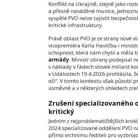
Konflikt na Ukrajině, stejně jako ros
a přesně naváděné munice, jednoznač
vyspělé PVO nelze zajistit bezpečnost
kritické infrastruktury.
Právě oblast PVO je ze strany nové vl
vicepremiéra Karla Havlíčka i minis
schopnost, která nám chybí a měla by
armády
. Ministr obrany podepsal 
s náklady v řádech stovek miliard k
v Událostech 19.4.2026 prohlásila, ž
oči“. V tomto kontextu však působí 
úsměvně a v některých ohledech zcel
Zrušení specializovaného o
kritický
Jedním z nejproblematičtějších kroků
2024 specializované oddělení PVO na
přímo vrchnímu řediteli pro vyzbrojo