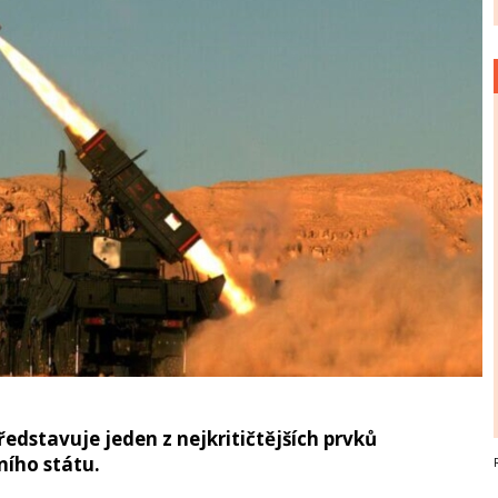
edstavuje jeden z nejkritičtějších prvků
ího státu.