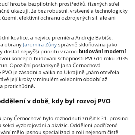
toucí hrozba bezpilotních prostředků, řízených střel
ně ukazují, že bez robustní, vrstvené a technologicky
 území, efektivní ochranu ozbrojených sil, ale ani
ádní koalice, a nejvíce premiéra Andreje Babiše,
tra obrany
Jaromíra Zůny
správně skloňována jako
 dostat nejvyšší prioritu v rámci
budování moderní
novou koncepci budování schopností PVO do roku 2035
orun. Opoziční poslankyně Jana Černochová
e PVO je zásadní a válka na Ukrajině „nám otevřela
právě její kroky v minulém volebním období až
a protichůdně.
ddělení v době, kdy byl rozvoj PVO
 Jany Černochové bylo rozhodnutí zrušit k 31. prosinci
 sekci vyzbrojování a akvizic. Oddělení podřízené
vání mělo jasnou specializaci a roli nejenom čistě