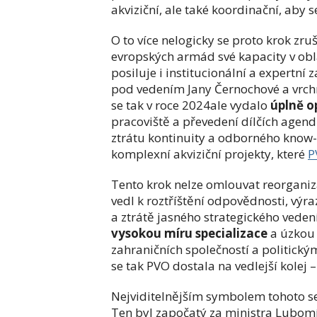
akviziční, ale také koordinační, aby 
O to více nelogicky se proto krok zruš
evropských armád své kapacity v obla
posiluje i institucionální a expertní 
pod vedením Jany Černochové a vrchn
se tak v roce 2024ale vydalo
úplně 
pracoviště a převedení dílčích agen
ztrátu kontinuity a odborného know-h
komplexní akviziční projekty, které
P
Tento krok nelze omlouvat reorganiza
vedl k roztříštění odpovědnosti, vý
a ztrátě jasného strategického veden
vysokou míru specializace
a úzkou
zahraničních společností a politick
se tak PVO dostala na vedlejší kolej 
Nejviditelnějším symbolem tohoto sel
Ten byl započatý za ministra Lubom