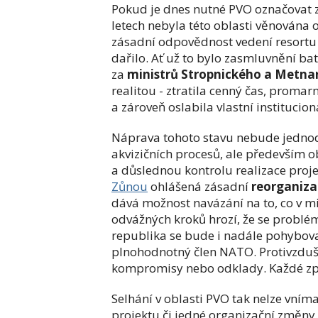
Pokud je dnes nutné PVO označovat za
letech nebyla této oblasti věnována 
zásadní odpovědnost vedení resortu o
dařilo. Ať už to bylo zasmluvnění 
za
ministrů Stropnického a Metna
realitou - ztratila cenný čas, promar
a zároveň oslabila vlastní institucion
Náprava tohoto stavu nebude jednod
akvizičních procesů, ale především 
a důslednou kontrolu realizace proje
Zůnou
ohlášená zásadní
reorganiza
dává možnost navázání na to, co v mi
odvážných kroků hrozí, že se problé
republika se bude i nadále pohybova
plnohodnotný člen NATO. Protivzdušná
kompromisy nebo odklady. Každé zpo
Selhání v oblasti PVO tak nelze vní
projektu či jedné organizační změny