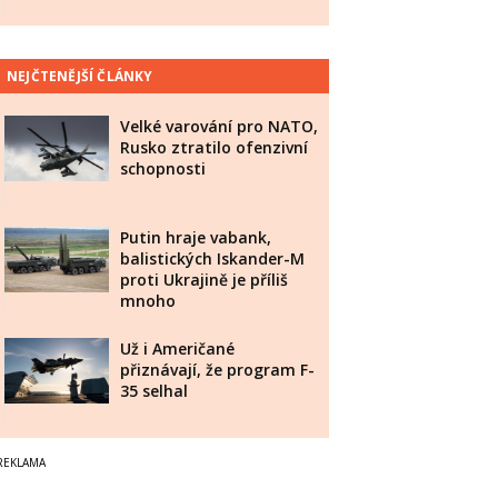
NEJČTENĚJŠÍ ČLÁNKY
Velké varování pro NATO,
Rusko ztratilo ofenzivní
schopnosti
Putin hraje vabank,
balistických Iskander-M
proti Ukrajině je příliš
mnoho
Už i Američané
přiznávají, že program F-
35 selhal