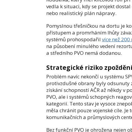
vedla k situaci, kdy se projekt dostal
nebo realistický plán nápravy.
Pomyslnou třešničkou na dortu je ko
přístupem a promrháním lhůty záva
systémů prohospodařil
více než 200
na působení minulého vedení rezortu
a středního PVO nemá dodanou.
Strategické riziko zpožděn
Problém navíc nekončí u systému SPYD
protivzdušné obrany byly odsunuty 
získání schopností AČR až někdy v pol
PVO, ale i systémů schopných reago
kategorií. Tento stav je vysoce znep
měla chránit pouze vojenské cíle. Je 
komunikačních a průmyslových center,
Bez funkční PVO je ohrožena nejen ob