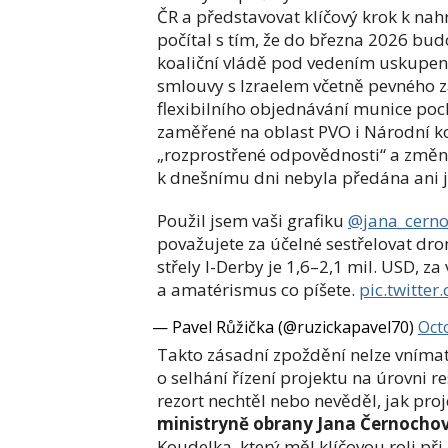
ČR a představovat klíčový krok k nah
počítal s tím, že do března 2026 bud
koaliční vládě pod vedením uskupe
smlouvy s Izraelem včetně pevného z
flexibilního objednávání munice poc
zaměřené na oblast PVO i Národní kon
„rozprostřené odpovědnosti“ a změn 
k dnešnímu dni nebyla předána ani j
Použil jsem vaši grafiku
@jana_cern
považujete za účelné sestřelovat dr
střely I-Derby je 1,6–2,1 mil. USD, za
a amatérismus co píšete.
pic.twitte
— Pavel Růžička (@ruzickapavel70)
Oct
Takto zásadní zpoždění nelze vnímat
o selhání řízení projektu na úrovni 
rezort nechtěl nebo nevěděl, jak pro
ministryně obrany Jana Černocho
Koudelka, který měl klíčovou roli při