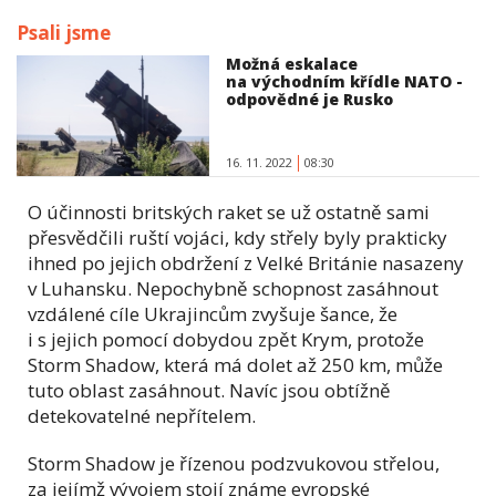
Psali jsme
Možná eskalace
na východním křídle NATO -
odpovědné je Rusko
16. 11. 2022
08:30
O účinnosti britských raket se už ostatně sami
přesvědčili ruští vojáci, kdy střely byly prakticky
ihned po jejich obdržení z Velké Británie nasazeny
v Luhansku. Nepochybně schopnost zasáhnout
vzdálené cíle Ukrajincům zvyšuje šance, že
i s jejich pomocí dobydou zpět Krym, protože
Storm Shadow, která má dolet až 250 km, může
tuto oblast zasáhnout. Navíc jsou obtížně
detekovatelné nepřítelem.
Storm Shadow je řízenou podzvukovou střelou,
za jejímž vývojem stojí známe evropské