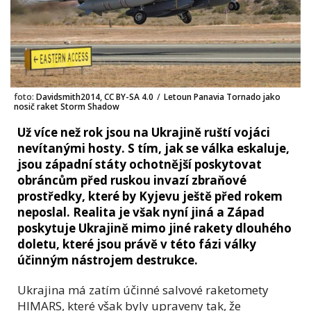
foto:
Davidsmith2014, CC BY-SA 4.0
/
Letoun Panavia Tornado jako
nosič raket Storm Shadow
Už více než rok jsou na Ukrajině ruští vojáci
nevítanými hosty. S tím, jak se válka eskaluje,
jsou západní státy ochotnější poskytovat
obráncům před ruskou invazí zbraňové
prostředky, které by Kyjevu ještě před rokem
neposlal. Realita je však nyní jiná a Západ
poskytuje Ukrajině mimo jiné rakety dlouhého
doletu, které jsou právě v této fázi války
účinným nástrojem destrukce.
Ukrajina má zatím účinné salvové raketomety
HIMARS, které však byly upraveny tak, že