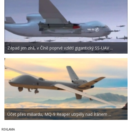
Západ jen zírá, v Číně poprvé vzlétl gigantický SS-UAV ...
Účet přes miliardu, MQ-9 Reaper utrpěly nad Íránem ...