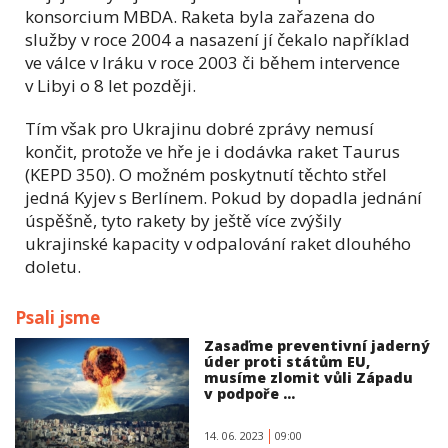
konsorcium MBDA. Raketa byla zařazena do
služby v roce 2004 a nasazení jí čekalo například
ve válce v Iráku v roce 2003 či během intervence
v Libyi o 8 let později.
Tím však pro Ukrajinu dobré zprávy nemusí
končit, protože ve hře je i dodávka raket Taurus
(KEPD 350). O možném poskytnutí těchto střel
jedná Kyjev s Berlínem. Pokud by dopadla jednání
úspěšně, tyto rakety by ještě více zvýšily
ukrajinské kapacity v odpalování raket dlouhého
doletu.
Psali jsme
Zasaďme preventivní jaderný
úder proti státům EU,
musíme zlomit vůli Západu
v podpoře ...
14. 06. 2023
09:00