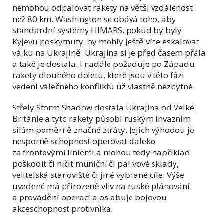
nemohou odpalovat rakety na větší vzdálenost
než 80 km. Washington se obává toho, aby
standardní systémy HIMARS, pokud by byly
Kyjevu poskytnuty, by mohly ještě více eskalovat
válku na Ukrajině. Ukrajina si je před časem přála
a také je dostala. I nadále požaduje po Západu
rakety dlouhého doletu, které jsou v této fázi
vedení válečného konfliktu už vlastně nezbytné.
Střely Storm Shadow dostala Ukrajina od Velké
Británie a tyto rakety působí ruským invazním
silám poměrně značné ztráty. Jejich výhodou je
nesporně schopnost operovat daleko
za frontovými liniemi a mohou tedy například
poškodit či ničit muniční či palivové sklady,
velitelská stanoviště či jiné vybrané cíle. Výše
uvedené má přirozeně vliv na ruské plánování
a provádění operací a oslabuje bojovou
akceschopnost protivníka.