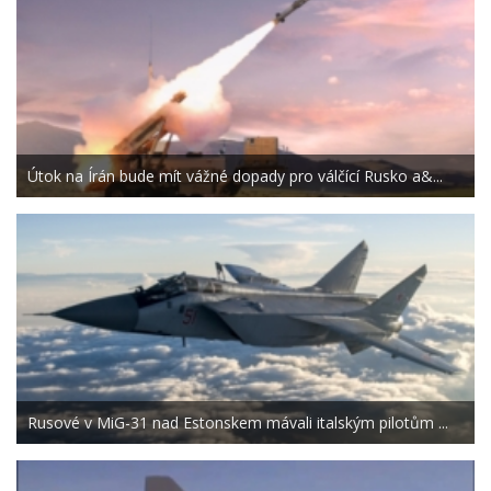
Útok na Írán bude mít vážné dopady pro válčící Rusko a&...
Rusové v MiG-31 nad Estonskem mávali italským pilotům ...