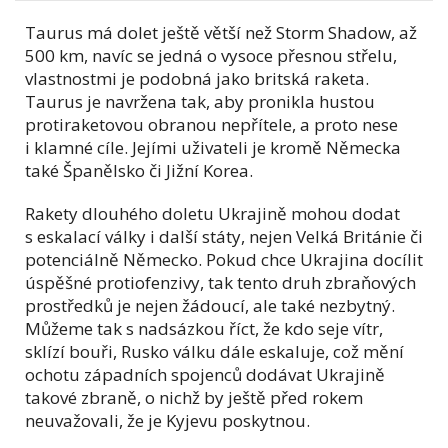
Taurus má dolet ještě větší než Storm Shadow, až
500 km, navíc se jedná o vysoce přesnou střelu,
vlastnostmi je podobná jako britská raketa.
Taurus je navržena tak, aby pronikla hustou
protiraketovou obranou nepřítele, a proto nese
i klamné cíle. Jejími uživateli je kromě Německa
také Španělsko či Jižní Korea.
Rakety dlouhého doletu Ukrajině mohou dodat
s eskalací války i další státy, nejen Velká Británie či
potenciálně Německo. Pokud chce Ukrajina docílit
úspěšné protiofenzivy, tak tento druh zbraňových
prostředků je nejen žádoucí, ale také nezbytný.
Můžeme tak s nadsázkou říct, že kdo seje vítr,
sklízí bouři, Rusko válku dále eskaluje, což mění
ochotu západních spojenců dodávat Ukrajině
takové zbraně, o nichž by ještě před rokem
neuvažovali, že je Kyjevu poskytnou.