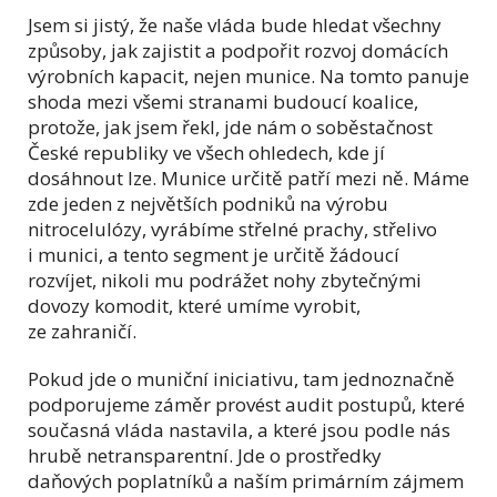
Jsem si jistý, že naše vláda bude hledat všechny
způsoby, jak zajistit a podpořit rozvoj domácích
výrobních kapacit, nejen munice. Na tomto panuje
shoda mezi všemi stranami budoucí koalice,
protože, jak jsem řekl, jde nám o soběstačnost
České republiky ve všech ohledech, kde jí
dosáhnout lze. Munice určitě patří mezi ně. Máme
zde jeden z největších podniků na výrobu
nitrocelulózy, vyrábíme střelné prachy, střelivo
i munici, a tento segment je určitě žádoucí
rozvíjet, nikoli mu podrážet nohy zbytečnými
dovozy komodit, které umíme vyrobit,
ze zahraničí.
Pokud jde o muniční iniciativu, tam jednoznačně
podporujeme záměr provést audit postupů, které
současná vláda nastavila, a které jsou podle nás
hrubě netransparentní. Jde o prostředky
daňových poplatníků a naším primárním zájmem