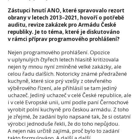
Zástupci hnutí ANO, které spravovalo rezort
obrany v letech 2013–2021, hovoří o potřebě
auditu, revize zakázek pro Armádu České
republiky. Je to téma, které je diskutováno
v rámci příprav programového prohlášení?
Nejen programového prohlášení. Opozice
v uplynulých čtyřech letech hlasitě kritizovala
nejen ty mnou nyní zmíněné velké zakázky, ale
celou řadu dalších. Notoricky známé předražené
kuchyně, které sice prý vzešly z otevřeného
výběrového řízení, ale přihlásil se tam jediný
uchazeč. Jediný uchazeč v celé České republice, ale
i v celé Evropské unii, umí podle paní Černochové
vyrobit polní kuchyně pro českou armádu. Z toho
je zřejmé, že zadání bylo napsané tak, že si ostatní
výrobci jednoduše řekli, že do toho nepůjdou.
A nejen nás určitě zajímá, proč bylo to zadání
takto formulováno. A další a další.