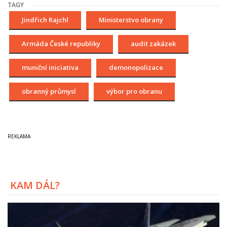
TAGY
Jindřich Rajchl
Ministerstvo obrany
Armáda České republiky
audit zakázek
muniční iniciativa
demonopolizace
obranný průmysl
výbor pro obranu
KAM DÁL?