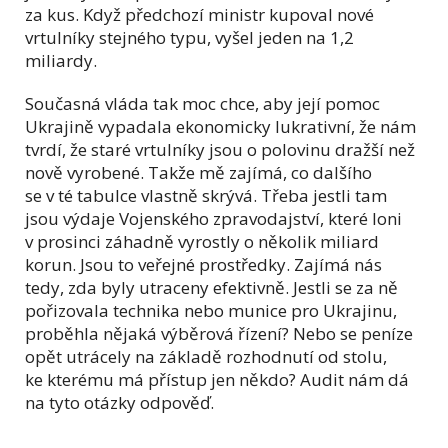
za kus. Když předchozí ministr kupoval nové
vrtulníky stejného typu, vyšel jeden na 1,2
miliardy.
Současná vláda tak moc chce, aby její pomoc
Ukrajině vypadala ekonomicky lukrativní, že nám
tvrdí, že staré vrtulníky jsou o polovinu dražší než
nově vyrobené. Takže mě zajímá, co dalšího
se v té tabulce vlastně skrývá. Třeba jestli tam
jsou výdaje Vojenského zpravodajství, které loni
v prosinci záhadně vyrostly o několik miliard
korun. Jsou to veřejné prostředky. Zajímá nás
tedy, zda byly utraceny efektivně. Jestli se za ně
pořizovala technika nebo munice pro Ukrajinu,
proběhla nějaká výběrová řízení? Nebo se peníze
opět utrácely na základě rozhodnutí od stolu,
ke kterému má přístup jen někdo? Audit nám dá
na tyto otázky odpověď.