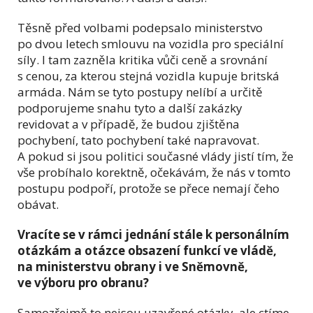
Těsně před volbami podepsalo ministerstvo
po dvou letech smlouvu na vozidla pro speciální
síly. I tam zazněla kritika vůči ceně a srovnání
s cenou, za kterou stejná vozidla kupuje britská
armáda. Nám se tyto postupy nelíbí a určitě
podporujeme snahu tyto a další zakázky
revidovat a v případě, že budou zjištěna
pochybení, tato pochybení také napravovat.
A pokud si jsou politici současné vlády jistí tím, že
vše probíhalo korektně, očekávám, že nás v tomto
postupu podpoří, protože se přece nemají čeho
obávat.
Vracíte se v rámci jednání stále k personálním
otázkám a otázce obsazení funkcí ve vládě,
na ministerstvu obrany i ve Sněmovně,
ve výboru pro obranu?
Samozřejmě to nejsou uzavřené otázky, ale ctíme