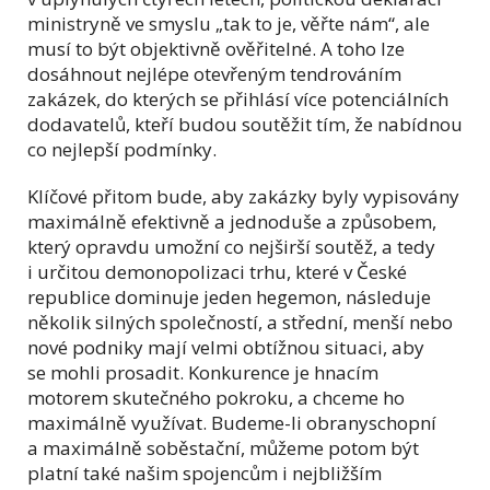
ministryně ve smyslu „tak to je, věřte nám“, ale
musí to být objektivně ověřitelné. A toho lze
dosáhnout nejlépe otevřeným tendrováním
zakázek, do kterých se přihlásí více potenciálních
dodavatelů, kteří budou soutěžit tím, že nabídnou
co nejlepší podmínky.
Klíčové přitom bude, aby zakázky byly vypisovány
maximálně efektivně a jednoduše a způsobem,
který opravdu umožní co nejširší soutěž, a tedy
i určitou demonopolizaci trhu, které v České
republice dominuje jeden hegemon, následuje
několik silných společností, a střední, menší nebo
nové podniky mají velmi obtížnou situaci, aby
se mohli prosadit. Konkurence je hnacím
motorem skutečného pokroku, a chceme ho
maximálně využívat. Budeme-li obranyschopní
a maximálně soběstační, můžeme potom být
platní také našim spojencům i nejbližším