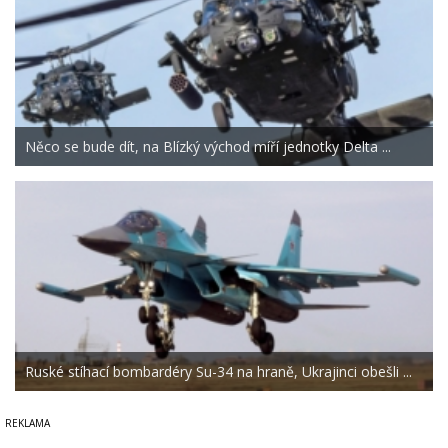
Něco se bude dít, na Blízký východ míří jednotky Delta ...
Ruské stíhací bombardéry Su-34 na hraně, Ukrajinci obešli ...