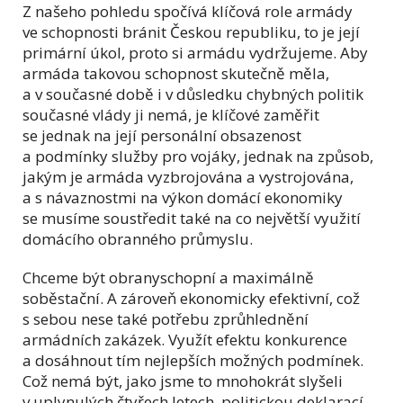
Z našeho pohledu spočívá klíčová role armády
ve schopnosti bránit Českou republiku, to je její
primární úkol, proto si armádu vydržujeme. Aby
armáda takovou schopnost skutečně měla,
a v současné době i v důsledku chybných politik
současné vlády ji nemá, je klíčové zaměřit
se jednak na její personální obsazenost
a podmínky služby pro vojáky, jednak na způsob,
jakým je armáda vyzbrojována a vystrojována,
a s návaznostmi na výkon domácí ekonomiky
se musíme soustředit také na co největší využití
domácího obranného průmyslu.
Chceme být obranyschopní a maximálně
soběstační. A zároveň ekonomicky efektivní, což
s sebou nese také potřebu zprůhlednění
armádních zakázek. Využít efektu konkurence
a dosáhnout tím nejlepších možných podmínek.
Což nemá být, jako jsme to mnohokrát slyšeli
v uplynulých čtyřech letech, politickou deklarací