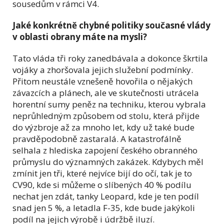
sousedům v rámci V4.
Jaké konkrétně chybné politiky současné vlády
v oblasti obrany máte na mysli?
Tato vláda tři roky zanedbávala a dokonce škrtila
vojáky a zhoršovala jejich služební podmínky.
Přitom neustále vznešeně hovořila o nějakých
závazcích a plánech, ale ve skutečnosti utrácela
horentní sumy peněz na techniku, kterou vybrala
neprůhledným způsobem od stolu, která přijde
do výzbroje až za mnoho let, kdy už také bude
pravděpodobně zastaralá. A katastrofálně
selhala z hlediska zapojení českého obranného
průmyslu do významných zakázek. Kdybych měl
zmínit jen tři, které nejvíce bijí do očí, tak je to
CV90, kde si můžeme o slíbených 40 % podílu
nechat jen zdát, tanky Leopard, kde je ten podíl
snad jen 5 %, a letadla F-35, kde bude jakýkoli
podíl na jejich výrobě i údržbě iluzí.