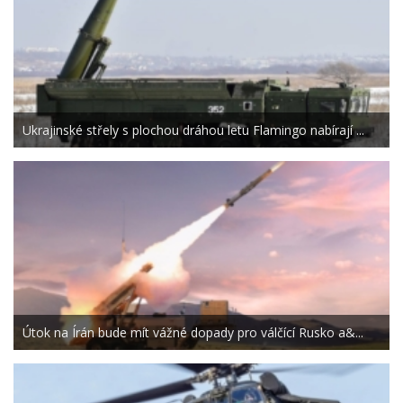
Ukrajinské střely s plochou dráhou letu Flamingo nabírají ...
Útok na Írán bude mít vážné dopady pro válčící Rusko a&...