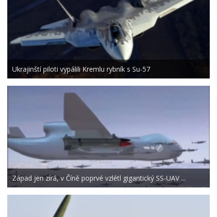
Ukrajinští piloti vypálili Kremlu rybník s Su-57
Západ jen zírá, v Číně poprvé vzlétl gigantický SS-UAV ...