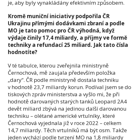
je, aby byly vynakládány efektivním způsobem.
Kromě muniční iniciativy podpořila ČR
Ukrajinu přímými dodávkami zbraní a podle
MO je tato pomoc pro ČR výhodná, když
výdaje činily 17,4 miliardy, a příjmy ve formě
techniky a refundací 25 miliard. Jak tato čísla
hodnotíte?
V té tabulce, kterou zveřejnila ministryně
Černochová, mě zaujala především položka
„dary“. ČR podle ministryně dostala techniku
v hodnotě 23,7 miliardy korun. Podíval jsem se do
tiskových zpráv ministerstva a vyšlo mi, že při
hodnotě darovaných starých tanků Leopard 2A4
devět miliard zbývá na jedinou další darovanou
techniku – olétané americké vrtulníky, které
Černochová vyjednala již v roce 2022 – celkem
14,7 miliardy. Těch vrtulníků má být osm. Takže
jeden vychází podle tvrzení MO na 1,8 miliardy