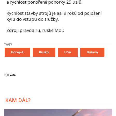
a rychlost ponořené ponorky 29 uzlů.
Rychlost stavby strojů je asi 9 roků od položení
kýlu do vstupu do služby.
Zdroj: pravda.ru, ruské MoD
TAGY
Borej-A
Rusko
USA
Bulava
KAM DÁL?