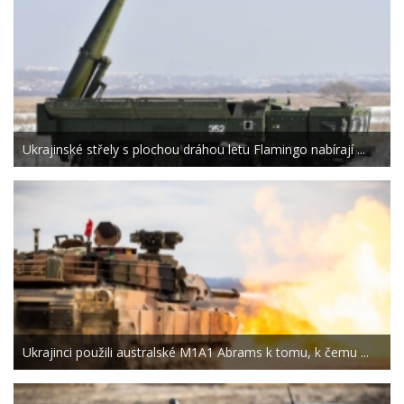
Ukrajinské střely s plochou dráhou letu Flamingo nabírají ...
Ukrajinci použili australské M1A1 Abrams k tomu, k čemu ...