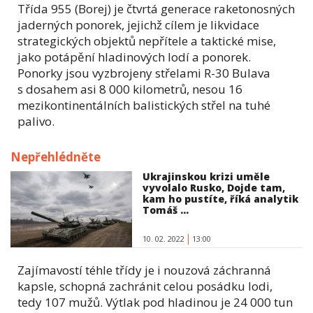
Třída 955 (Borej) je čtvrtá generace raketonosných
jaderných ponorek, jejichž cílem je likvidace
strategických objektů nepřítele a taktické mise,
jako potápění hladinových lodí a ponorek.
Ponorky jsou vyzbrojeny střelami R-30 Bulava
s dosahem asi 8 000 kilometrů, nesou 16
mezikontinentálních balistických střel na tuhé
palivo.
Nepřehlédněte
Ukrajinskou krizi uměle
vyvolalo Rusko, Dojde tam,
kam ho pustíte, říká analytik
Tomáš ...
10. 02. 2022
13:00
Zajímavostí téhle třídy je i nouzová záchranná
kapsle, schopná zachránit celou posádku lodi,
tedy 107 mužů. Výtlak pod hladinou je 24 000 tun