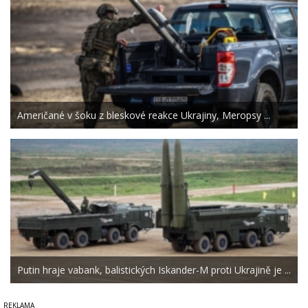
Američané v šoku z bleskové reakce Ukrajiny, Meropsy ...
Putin hraje vabank, balistických Iskander-M proti Ukrajině je ...