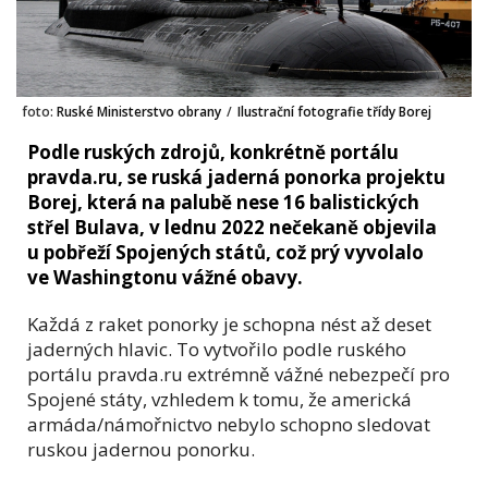
foto:
Ruské Ministerstvo obrany
/
Ilustrační fotografie třídy Borej
Podle ruských zdrojů, konkrétně portálu
pravda.ru, se ruská jaderná ponorka projektu
Borej, která na palubě nese 16 balistických
střel Bulava, v lednu 2022 nečekaně objevila
u pobřeží Spojených států, což prý vyvolalo
ve Washingtonu vážné obavy.
Každá z raket ponorky je schopna nést až deset
jaderných hlavic. To vytvořilo podle ruského
portálu pravda.ru extrémně vážné nebezpečí pro
Spojené státy, vzhledem k tomu, že americká
armáda/námořnictvo nebylo schopno sledovat
ruskou jadernou ponorku.