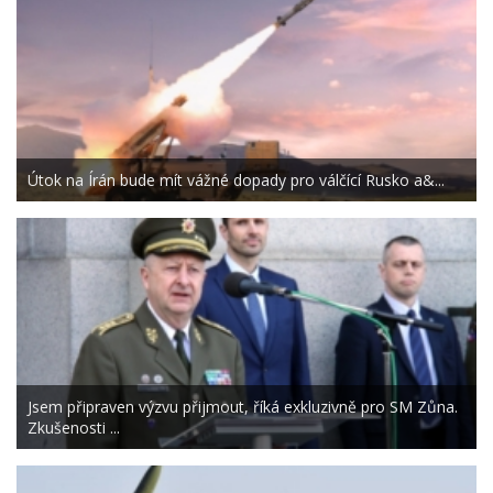
Útok na Írán bude mít vážné dopady pro válčící Rusko a&...
Jsem připraven výzvu přijmout, říká exkluzivně pro SM Zůna.
Zkušenosti ...