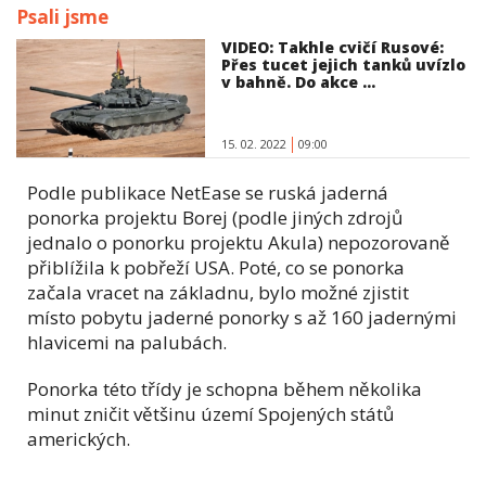
Psali jsme
VIDEO: Takhle cvičí Rusové:
Přes tucet jejich tanků uvízlo
v bahně. Do akce ...
15. 02. 2022
09:00
Podle publikace NetEase se ruská jaderná
ponorka projektu Borej (podle jiných zdrojů
jednalo o ponorku projektu Akula) nepozorovaně
přiblížila k pobřeží USA. Poté, co se ponorka
začala vracet na základnu, bylo možné zjistit
místo pobytu jaderné ponorky s až 160 jadernými
hlavicemi na palubách.
Ponorka této třídy je schopna během několika
minut zničit většinu území Spojených států
amerických.