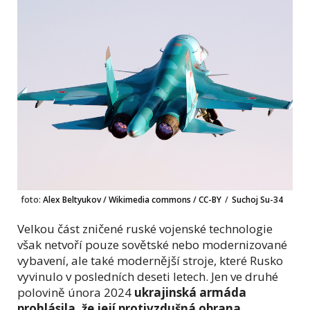
foto:
Alex Beltyukov / Wikimedia commons / CC-BY
/
Suchoj Su-34
Velkou část zničené ruské vojenské technologie
však netvoří pouze sovětské nebo modernizované
vybavení, ale také modernější stroje, které Rusko
vyvinulo v posledních deseti letech. Jen ve druhé
polovině února 2024
ukrajinská armáda
prohlásila, že
její protivzdušná obrana