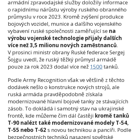
armádní zpravodajské služby doložily informace
o rapidnímu nárůstu výroby ruského obranného
průmyslu v roce 2023. Kromě zvýšení produkce
bojových vozidel, munice a dalšího vojenského
vybavení ruské společnosti zaměřující se
na
výrobu vojenské technologie přijaly dalších
více než 3,5 milionu nových zaměstnanců
.
V prosinci ministr obrany Ruské federace Sergej
Šojgu uvedl, že ruský těžký průmysl armádě
pouze za rok 2023 dodal více než
1500
tanků.
Podle Army Recognition však ve většině z těchto
dodávek nešlo o konstrukce nových strojů, ale
ruská armáda pravděpodobně získala
modernizované hlavní bojové tanky ze stávajících
zásob. To dokládá i samotný stav na ukrajinské
frontě, kde můžeme čím dál častěji
kromě tanků
T-90 nalézt také modernizované modely T-54,
T-55 nebo T-62
s novou technikou a pancíři. Podle
bezpečnostních techniků nasazení sovětské