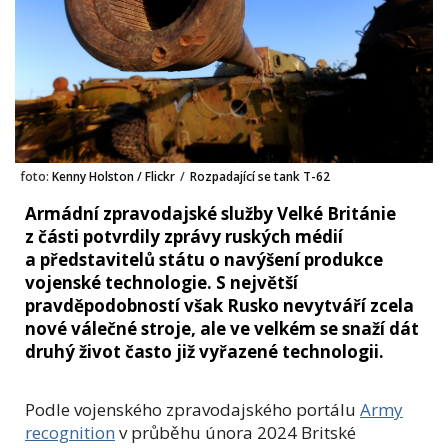
foto:
Kenny Holston / Flickr
/
Rozpadající se tank T-62
Armádní zpravodajské služby Velké Británie
z části potvrdily zprávy ruských médií
a představitelů státu o navýšení produkce
vojenské technologie. S největší
pravděpodobností však Rusko nevytváří zcela
nové válečné stroje, ale ve velkém se snaží dát
druhý život často již vyřazené technologii.
Podle vojenského zpravodajského portálu
Army
recognition
v průběhu února 2024 Britské