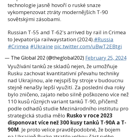
technologie jasně hovoří o ruské snaze
vykompenzovat ztráty modernějších T-90
sovětskými zásobami.
Russian T-55 and T-62's arrived by rail in Crimea
to Jevpatorija railwaystation (2024).
#Russia
#Crimea
#Ukraine
pic.twitter.com/uBwT2EBtgi
— The Global 202 (@theglobal202)
February 25, 2024
Využívání tanků ze skladů nejen, že umožňuje
Rusku zachovat kvantitativní převahu techniky
nad Ukrajinou, ale nejspíš by stroje v budoucnu
stejně nenašly lepší využití. Za poslední dva roky
bylo zničeno, zajato nebo silně poškozeno více než
110 kusů různých variant tanků T-90, přičemž
podle odhadů studie Mezinárodního institutu pro
strategická studia mělo
Rusko v roce 2023
disponovat více než 300 kusy tanků T-90A a T-
90M
. Je proto velice pravděpodobné, že bojem
na Ukrajině Rusko ztratilo velkou část svého