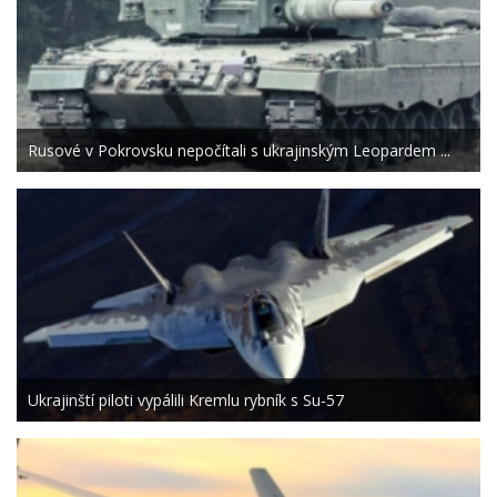
Rusové v Pokrovsku nepočítali s ukrajinským Leopardem ...
Ukrajinští piloti vypálili Kremlu rybník s Su-57