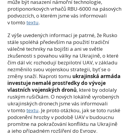
může být nasazení námořní technologie,
protiponorkových vrhačů RBU-6000 na pásových
podvozcích, o kterém jsme vás informovali
v tomto
textu
.
Z výše uvedených informací je patrné, že Rusko
stále spoléhá především na použití tradiční
válečné techniky na bojišti a ani ve světle
zkušenosti s povahou války na Ukrajině, o které
čím dál víc rozhodují bezpilotní UAV, v základu
nezměnilo svou vojenskou strategii, byť se o
změny snaží. Naproti tomu
ukrajinská armáda
investuje nemalé prostředky do vývoje
vlastních vojenských dronů
, které by odolaly
ruským rušičkám. O nových lokálně vyrobených
ukrajinských dronech jsme vás informovali
v tomto
textu
. Je proto otázkou, jak se toto ruské
podcenění hrozby v podobě UAV v budoucnu
promítne na pokračování konfliktu na Ukrajině
a jeho případném rozšíření do Evropy.