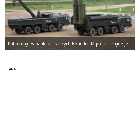
Putin hraje vabank, balistických Iskander-M proti Ukrajině je ...