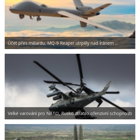
Účet přes miliardu, MQ-9 Reaper utrpěly nad Íránem ...
Velké varování pro NATO, Rusko ztratilo ofenzivní schopnosti