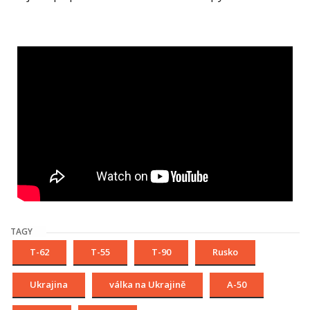
TAGY
T-62
T-55
T-90
Rusko
Ukrajina
válka na Ukrajině
A-50