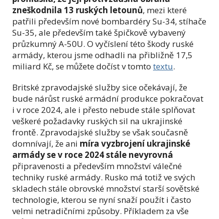
zneškodnila 13 ruských letounů
, mezi které
patřili především nové bombardéry Su-34, stíhače
Su-35, ale především také špičkově vybavený
průzkumný A-50U. O vyčíslení této škody ruské
armády, kterou jsme odhadli na přibližně 17,5
miliard Kč, se můžete dočíst v tomto
textu
.
Britské zpravodajské služby sice očekávají, že
bude nárůst ruské armádní produkce pokračovat
i v roce 2024, ale i přesto nebude stále splňovat
veškeré požadavky ruských sil na ukrajinské
frontě. Zpravodajské služby se však současně
domnívají, že ani
míra vyzbrojení ukrajinské
armády se v roce 2024 stále nevyrovná
připravenosti a především množství válečné
techniky ruské armády. Rusko má totiž ve svých
skladech stále obrovské množství starší sovětské
technologie, kterou se nyní snaží použít i často
velmi netradičními způsoby. Příkladem za vše