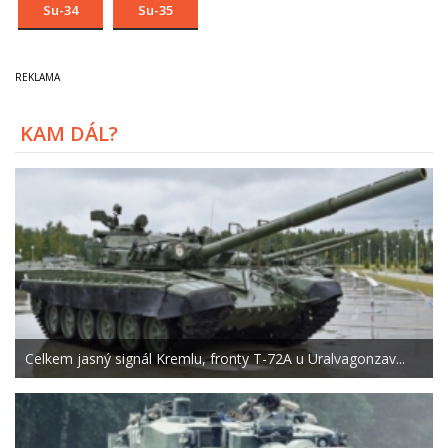
Su-34
Su-35
KAM DÁL?
Celkem jasný signál Kremlu, fronty T-72A u Uralvagonzav...