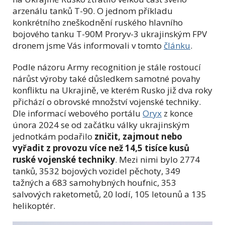
arzenálu tanků T-90. O jednom příkladu
konkrétního zneškodnění ruského hlavního
bojového tanku T-90M Proryv-3 ukrajinským FPV
dronem jsme Vás informovali v tomto
článku
.
Podle názoru Army recognition je stále rostoucí
nárůst výroby také důsledkem samotné povahy
konfliktu na Ukrajině, ve kterém Rusko již dva roky
přichází o obrovské množství vojenské techniky.
Dle informací webového portálu
Oryx
z konce
února 2024 se od začátku války ukrajinským
jednotkám podařilo
zničit, zajmout nebo
vyřadit z provozu více než 14,5 tisíce kusů
ruské vojenské techniky
. Mezi nimi bylo 2774
tanků, 3532 bojových vozidel pěchoty, 349
tažných a 683 samohybných houfnic, 353
salvových raketometů, 20 lodí, 105 letounů a 135
helikoptér.