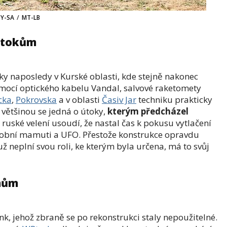
BY-SA
/
MT-LB
 útokům
ky naposledy v Kurské oblasti, kde stejně nakonec
ocí optického kabelu Vandal, salvové raketomety
cka
,
Pokrovska
a v oblasti
Časiv Jar
techniku prakticky
 většinou se jedná o útoky,
kterým předcházel
 ruské velení usoudí, že nastal čas k pokusu vytlačení
odobní mamuti a UFO. Přestože konstrukce opravdu
ž neplní svou roli, ke kterým byla určena, má to svůj
onům
k, jehož zbraně se po rekonstrukci staly nepoužitelné.