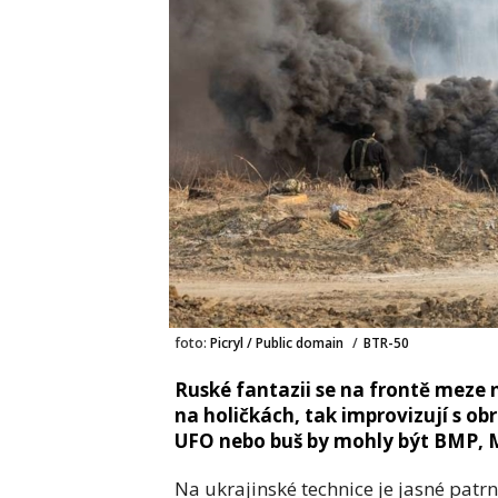
foto:
Picryl / Public domain
/
BTR-50
Ruské fantazii se na frontě mez
na holičkách, tak improvizují s o
UFO nebo buš by mohly být BMP, 
Na ukrajinské technice je jasné pat