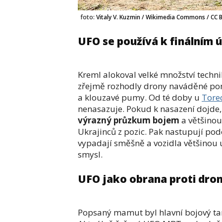
foto:
Vitaly V. Kuzmin / Wikimedia Commons / CC 
UFO se používá k finálním
Kreml alokoval velké množství techni
zřejmě rozhodly drony naváděné pom
a klouzavé pumy. Od té doby u
Tore
nenasazuje. Pokud k nasazení dojde,
výrazný průzkum bojem
a většinou
Ukrajinců z pozic. Pak nastupují p
vypadají směšně a vozidla většinou u
smysl.
UFO jako obrana proti dr
Popsaný mamut byl hlavní bojový tan