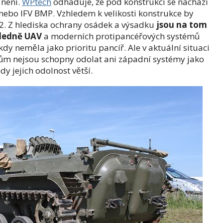
není.
WPtech
odhaduje, že pod konstrukcí se nachází
ebo IFV BMP. Vzhledem k velikosti konstrukce by
. Z hlediska ochrany osádek a výsadku
jsou na tom
ledně UAV
a moderních protipancéřových systémů
kdy neměla jako prioritu pancíř. Ale v aktuální situaci
nům nejsou schopny odolat ani západní systémy jako
tedy jejich odolnost větší.