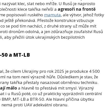
nazývat klec, slat nebo mříže. U Rusů je naprosto
olečnosti klece takřka neřeší a
agresoři na frontě
sme popisovali ruského
mamuta
, ale výtvor, jehož fotky
nad ještě překonává. Přestože konstrukce vzbuzuje
co se pod tím nachází, z druhé strany už může mít
proti dronům odolná, a jen zdůrazňuje zoufalství Rusů
i, aby přežili útok ukrajinských bezpilotních
-50 a MT-LB
al, že cílem Ukrajiny pro rok 2025 je produkce 4 500
ml na tom není výrazně hůře. Důsledkem je stav, že
trany takřka přestaly nasazovat obrněnou techniku.
mají málo
a hlavně to přestává mít smysl. Výrazný
 i u Rusů poté, co už prakticky vyprázdnili centrální
ě BMP, MT-LB a BTR-50. Ale hlavní příčina úbytku
na nemá proti UAV adekvátní obranu.