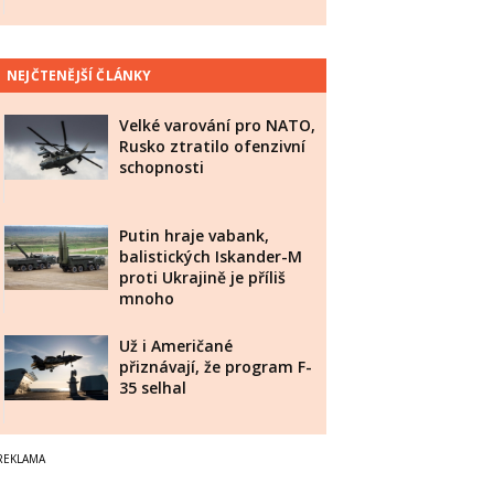
NEJČTENĚJŠÍ ČLÁNKY
Velké varování pro NATO,
Rusko ztratilo ofenzivní
schopnosti
Putin hraje vabank,
balistických Iskander-M
proti Ukrajině je příliš
mnoho
Už i Američané
přiznávají, že program F-
35 selhal