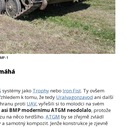
BMP-1
omáhá
S
systémy jako
Trophy
nebo
Iron Fist
. Ty ovšem
Vzhledem k tomu, že tedy
Uralvagonzavod
ani další
chranu proti
UAV
, vyřešili si to molodci na svém
y asi BMP modernímu ATGM neodolalo
, protože
azu na něco tvrdšího.
ATGM
by se zřejmě zvládl
ty a samotný kompozit. Jenže konstrukce je zjevně