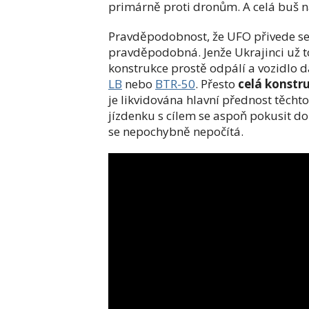
primárně proti dronům. A celá buš 
Pravděpodobnost, že UFO přivede s
pravděpodobná. Jenže Ukrajinci už to
konstrukce prostě odpálí a vozidlo d
LB
nebo
BTR-50
. Přesto
celá konstr
je likvidována hlavní přednost těcht
jízdenku s cílem se aspoň pokusit do
se nepochybně nepočítá.