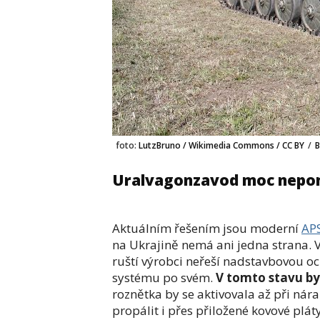
foto:
LutzBruno / Wikimedia Commons / CC BY
/
Uralvagonzavod moc nep
Aktuálním řešením jsou moderní
AP
na Ukrajině nemá ani jedna strana. 
ruští výrobci neřeší nadstavbovou o
systému po svém.
V tomto stavu b
roznětka by se aktivovala až při nár
propálit i přes přiložené kovové plá