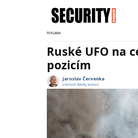
Ruské UFO na c
pozicím
Jaroslav Červenka
zobrazit články autora