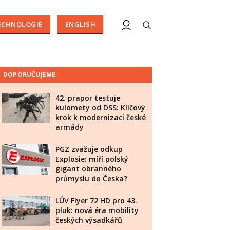
ECHNOLOGIE
ENGLISH
DOPORUČUJEME
42. prapor testuje
kulomety od DSS: Klíčový
krok k modernizaci české
armády
PGZ zvažuje odkup
Explosie: míří polský
gigant obranného
průmyslu do Česka?
LÚV Flyer 72 HD pro 43.
pluk: nová éra mobility
českých výsadkářů