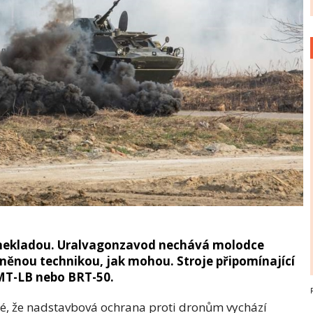
e nekladou. Uralvagonzavod nechává molodce
brněnou technikou, jak mohou. Stroje připomínající
MT-LB nebo BRT-50.
rné, že nadstavbová ochrana proti dronům vychází