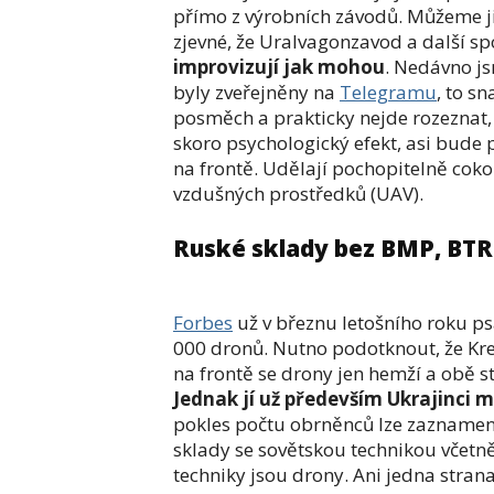
přímo z výrobních závodů. Můžeme ji 
zjevné, že Uralvagonzavod a další sp
improvizují jak mohou
. Nedávno j
byly zveřejněny na
Telegramu
, to s
posměch a prakticky nejde rozeznat, 
skoro psychologický efekt, asi bude 
na frontě. Udělají pochopitelně cokol
vzdušných prostředků (UAV).
Ruské sklady bez BMP, BTR
Forbes
už v březnu letošního roku ps
000 dronů. Nutno podotknout, že Kre
na frontě se drony jen hemží a obě s
Jednak jí už především Ukrajinci 
pokles počtu obrněnců lze zaznamenat
sklady se sovětskou technikou včetn
techniky jsou drony. Ani jedna stra