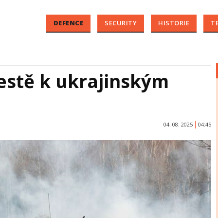
DEFENCE
SECURITY
HISTORIE
T
estě k ukrajinským
04. 08. 2025
04:45