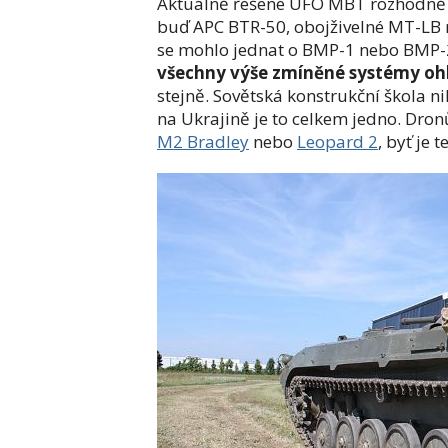
Aktuálně řešené UFO MBT rozhodně 
buď APC BTR-50, obojživelné MT-LB n
se mohlo jednat o BMP-1 nebo BMP-2
všechny výše zmíněné systémy oh
stejně. Sovětská konstrukční škola ni
na Ukrajině je to celkem jedno. Dro
M2 Bradley
nebo
Leopard 2
, byť je 