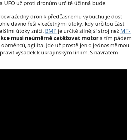
na UFO už proti dronům určitě účinná bude.
ebevražedný dron k předčasnému výbuchu je dost
hle dávno řeší vícečetnými útoky, kdy určitou část
alšími útoky zničí.
BMP
je určitě silnější stroj než
MT-
ukce musí neúměrně zatěžovat motor
a tím pádem
o obrněnců, agilita. Jde už prostě jen o jednosměrnou
pravit výsadek k ukrajinským liniím. S návratem