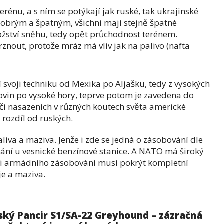
terénu, a s ním se potýkají jak ruské, tak ukrajinské
k dobrým a špatným, všichni mají stejně špatné
žství sněhu, tedy opět průchodnost terénem.
znout, protože mráz má vliv jak na palivo (nafta
 svoji techniku od Mexika po Aljašku, tedy z vysokých
rovin po vysoké hory, teprve potom je zavedena do
 či nasazeních v různých koutech světa americké
rozdíl od ruských.
aliva a maziva. Jenže i zde se jedná o zásobování dle
ání u vesnické benzínové stanice. A NATO má široký
ci armádního zásobování musí pokrýt kompletní
je a maziva.
ský Pancir S1/SA-22 Greyhound – zázračná