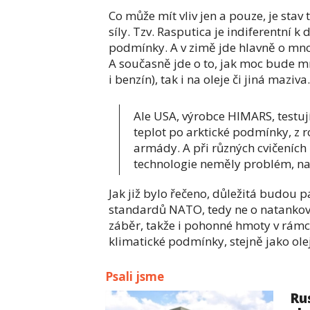
Co může mít vliv jen a pouze, je stav 
síly. Tzv. Rasputica je indiferentní 
podmínky. A v zimě jde hlavně o mno
A současně jde o to, jak moc bude mr
i benzín), tak i na oleje či jiná maziva.
Ale USA, výrobce HIMARS, testují
teplot po arktické podmínky, z 
armády. A při různých cvičeních
technologie neměly problém, na 
Jak již bylo řečeno, důležitá budou p
standardů NATO, tedy ne o natankov
záběr, takže i pohonné hmoty v rám
klimatické podmínky, stejně jako ole
Psali jsme
Ru