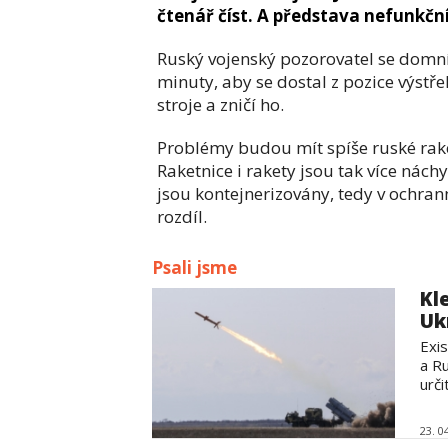
čtenář číst. A představa nefunkč
Ruský vojenský pozorovatel se domní
minuty, aby se dostal z pozice výstře
stroje a zničí ho.
Problémy budou mít spíše ruské rake
Raketnice i rakety jsou tak více nác
jsou kontejnerizovány, tedy v ochran
rozdíl.
Psali jsme
Kl
Uk
Exi
a Ru
určit
23. 0