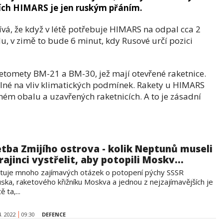
ních HIMARS je jen ruským přáním.
vá, že když v létě potřebuje HIMARS na odpal cca 2
lu, v zimě to bude 6 minut, kdy Rusové určí pozici
tomety BM-21 a BM-30, jež mají otevřené raketnice.
hylné na vliv klimatických podmínek. Rakety u HIMARS
ném obalu a uzavřených raketnicích. A to je zásadní
etba Zmijího ostrova - kolik Neptunů museli
rajinci vystřelit, aby potopili Moskv...
stuje mnoho zajímavých otázek o potopení pýchy SSSR
ska, raketového křižníku Moskva a jednou z nejzajímavějších je
ě ta,...
4. 2022
09:30
DEFENCE