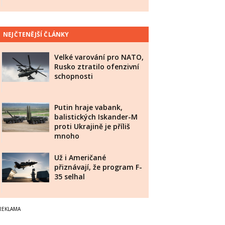
NEJČTENĚJŠÍ ČLÁNKY
Velké varování pro NATO,
Rusko ztratilo ofenzivní
schopnosti
Putin hraje vabank,
balistických Iskander-M
proti Ukrajině je příliš
mnoho
Už i Američané
přiznávají, že program F-
35 selhal