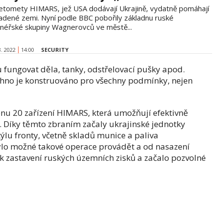
etomety HIMARS, jež USA dodávají Ukrajině, vydatně pomáhají
adené zemi. Nyní podle BBC pobořily základnu ruské
dnéřské skupiny Wagnerovců ve městě...
8. 2022
14:00
SECURITY
 fungovat děla, tanky, odstřelovací pušky apod.
hno je konstruováno pro všechny podmínky, nejen
nu 20 zařízení HIMARS, která umožňují efektivně
y. Díky těmto zbraním začaly ukrajinské jednotky
 týlu fronty, včetně skladů munice a paliva
lo možné takové operace provádět a od nasazení
 zastavení ruských územních zisků a začalo pozvolné