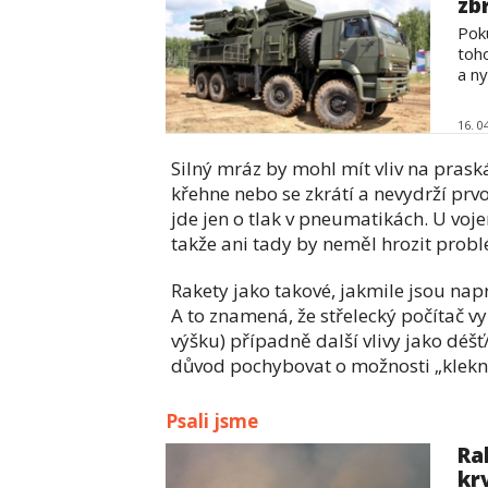
zb
Pok
toh
a ny
16. 0
Silný mráz by mohl mít vliv na pras
křehne nebo se zkrátí a nevydrží prv
jde jen o tlak v pneumatikách. U voje
takže ani tady by neměl hrozit prob
Rakety jako takové, jakmile jsou nap
A to znamená, že střelecký počítač 
výšku) případně další vlivy jako déšť
důvod pochybovat o možnosti „kleknu
Psali jsme
Ra
kr