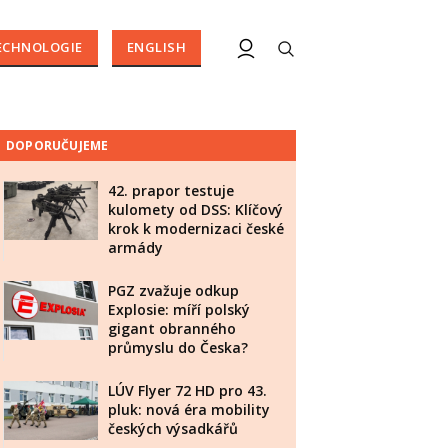
ECHNOLOGIE
ENGLISH
DOPORUČUJEME
42. prapor testuje
kulomety od DSS: Klíčový
krok k modernizaci české
armády
PGZ zvažuje odkup
Explosie: míří polský
gigant obranného
průmyslu do Česka?
LÚV Flyer 72 HD pro 43.
pluk: nová éra mobility
českých výsadkářů