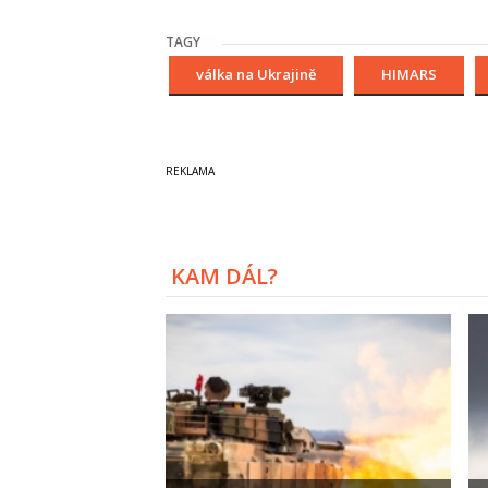
TAGY
válka na Ukrajině
HIMARS
KAM DÁL?