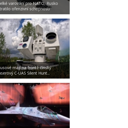
elké varování pro NATO, Rusko
tratilo ofenzivní schopnosti
usové mají na frontě čínský
aserový C-UAS Silent Hunt...