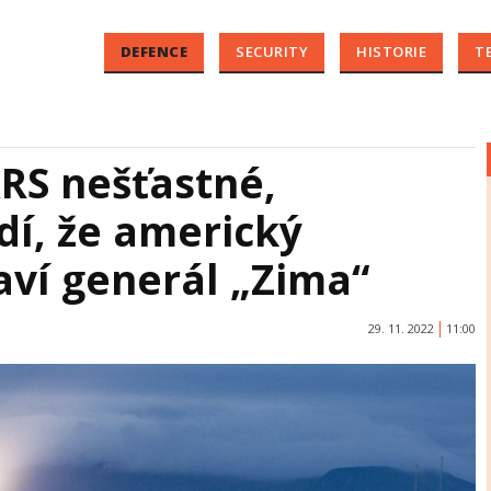
DEFENCE
SECURITY
HISTORIE
T
RS nešťastné,
í, že americký
aví generál „Zima“
29. 11. 2022
11:00