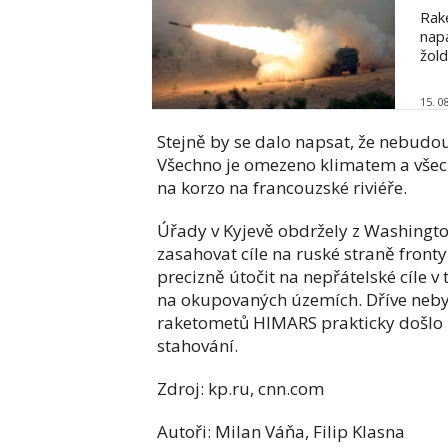
Rak
nap
žol
15. 0
Stejně by se dalo napsat, že nebudou
Všechno je omezeno klimatem a všec
na korzo na francouzské riviéře.
Úřady v Kyjevě obdržely z Washingto
zasahovat cíle na ruské straně front
precizně útočit na nepřátelské cíle v
na okupovaných územích. Dříve neby
raketometů HIMARS prakticky došlo k
stahování.
Zdroj: kp.ru, cnn.com
Autoři: Milan Váňa, Filip Klasna