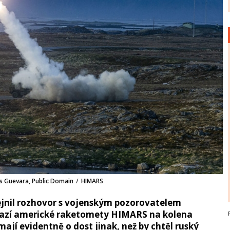
as Guevara, Public Domain
/
HIMARS
jnil rozhovor s vojenským pozorovatelem
srazí americké raketomety HIMARS na kolena
 mají evidentně o dost jinak, než by chtěl ruský