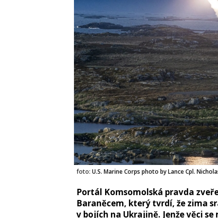
foto:
U.S. Marine Corps photo by Lance Cpl. Nichol
Portál Komsomolská pravda zveře
Baraněcem, který tvrdí, že zima 
v bojích na Ukrajině. Jenže věci se