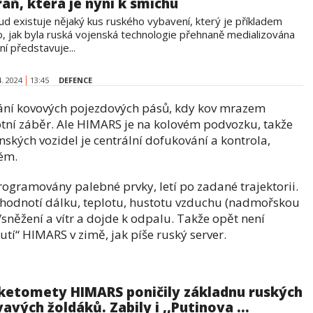
raň, která je nyní k smíchu
ud existuje nějaký kus ruského vybavení, který je příkladem
o, jak byla ruská vojenská technologie přehnaně medializována
ní představuje...
4. 2024
13:45
DEFENCE
kání kovových pojezdových pásů, kdy kov mrazem
otní záběr. Ale HIMARS je na kolovém podvozku, takže
nských vozidel je centrální dofukování a kontrola,
lém.
rogramovány palebné prvky, letí po zadané trajektorii.
vyhodnotí dálku, teplotu, hustotu vzduchu (nadmořskou
/sněžení a vítr a dojde k odpalu. Takže opět není
tí“ HIMARS v zimě, jak píše ruský server.
ketomety HIMARS poničily základnu ruských
vavých žoldáků. Zabily i ,,Putinova ...