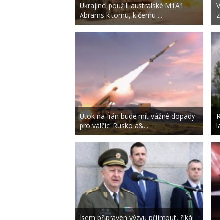
Ukrajinci použili australské M1A1
V
Abrams k tomu, k čemu ...
z
Útok na Írán bude mít vážné dopady
R
pro válčící Rusko a&...
l
Jsem připraven výzvu přijmout, říká