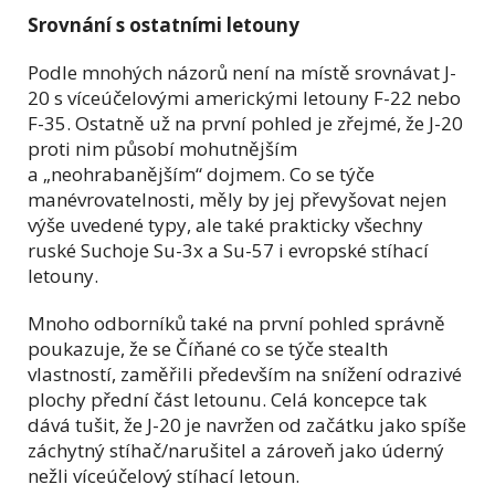
Srovnání s ostatními letouny
Podle mnohých názorů není na místě srovnávat J-
20 s víceúčelovými americkými letouny F-22 nebo
F-35. Ostatně už na první pohled je zřejmé, že J-20
proti nim působí mohutnějším
a „neohrabanějším“ dojmem. Co se týče
manévrovatelnosti, měly by jej převyšovat nejen
výše uvedené typy, ale také prakticky všechny
ruské Suchoje Su-3x a Su-57 i evropské stíhací
letouny.
Mnoho odborníků také na první pohled správně
poukazuje, že se Číňané co se týče stealth
vlastností, zaměřili především na snížení odrazivé
plochy přední část letounu. Celá koncepce tak
dává tušit, že J-20 je navržen od začátku jako spíše
záchytný stíhač/narušitel a zároveň jako úderný
nežli víceúčelový stíhací letoun.