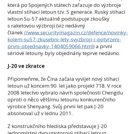
která po Spojených státech zařazuje do výzbroje
vlastní stíhací letoun tzv. 5 generace. Ruský stíhací
letoun Su-57 aktuálně podstupuje zkoušky
s raketovou výzbrojí (viz nedávný
článek
//www.securitymagazin.cz/defence/novinky-
kolem-su57-zkusebni-lety-svyzbroji-i-potvrzeni-
prvni-objednavky-1404059066.html
) a první
sériové letouny byly objednány teprve nedávno.
J-20 ve zkratce
Připomeňme, že Čína začala vyvíjet nový stíhací
letoun už koncem 90. let jako projekt 718. V roce
2008 letectvo vybralo návrh společnosti Chengdu
oproti o něco většímu letounu konkurenčního
výrobce Shenyang. Svůj první let pak J-20
absolvoval už v lednu 2011.
Z konstrukčního hlediska představuje J-20
jednomístný dvoumotorový stíhací letoun