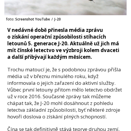
foto:
Screenshot YouTube
/
J-20
V nedávné době přinesla média zprávu
o získání operační způsobilosti stíhacích
letounů 5. generace J-20. Aktuálně už jich má
mít čínské letectvo ve výzbroji kolem dvaceti
a další přibývají každým měsícem.
Trochu matoucí je, že s podobnou zprávou přišla
média už v březnu minulého roku, když
informovala o jejich zařazení do aktivní služby.
Vůbec první letouny přitom mělo letectvo obdržet
už v roce 2016. Současné zprávy tak můžeme
chápat tak, že J-20 mohl dosáhnout z pohledu
letectva základní způsobilosti, byť některé zdroje
hovoří doslova o získání plných schopností.
Čína se tak definitivně stává teprve druhou zemí,