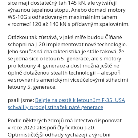
sice mají dostatečný tah 145 kN, ale vytvářejí
výraznou tepelnou stopu. Anebo domácí motory
WS-10G s odhadovaným maximálním tahem
v rozmezí 120 až 140 kN s přídavným spalováním.
Otázkou tak zůstává, v jaké míře budou Číňané
schopni na J-20 implementovat nové technologie.
Jeho současná charakteristika je stále taková, že
se jedná sice o letoun 5. generace, ale s motory
pro letouny 4. generace a dost možná ještě ne
úplně dotaženou stealth technologií – alespoň
ve srovnání s americkými víceúčelovými stíhacími
letouny 5. generace.
psali jsme:
Belgie na cestě k letounům F-35. USA
schválily prodej stíhaček páté generace
Podle některých zdrojů má letectvo disponovat
v roce 2020 alespoň čtyřicítkou J-20.
Optimističtější odhady vycházejí z výrobní