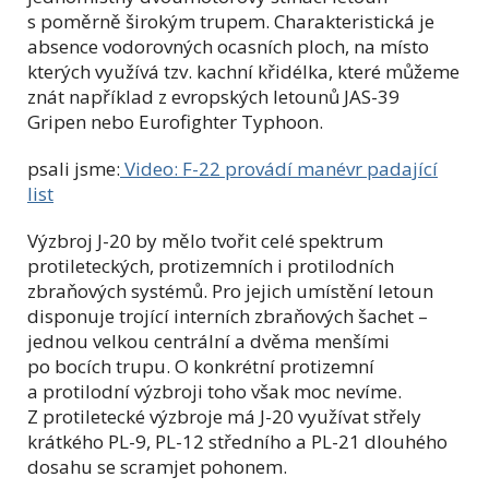
s poměrně širokým trupem. Charakteristická je
absence vodorovných ocasních ploch, na místo
kterých využívá tzv. kachní křidélka, které můžeme
znát například z evropských letounů JAS-39
Gripen nebo Eurofighter Typhoon.
psali jsme:
Video: F-22 provádí manévr padající
list
Výzbroj J-20 by mělo tvořit celé spektrum
protileteckých, protizemních i protilodních
zbraňových systémů. Pro jejich umístění letoun
disponuje trojící interních zbraňových šachet –
jednou velkou centrální a dvěma menšími
po bocích trupu. O konkrétní protizemní
a protilodní výzbroji toho však moc nevíme.
Z protiletecké výzbroje má J-20 využívat střely
krátkého PL-9, PL-12 středního a PL-21 dlouhého
dosahu se scramjet pohonem.