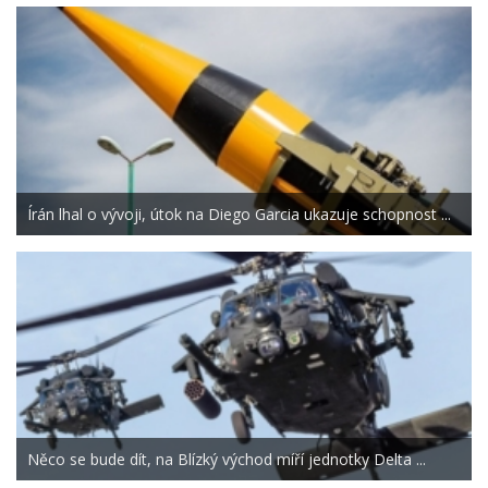
Írán lhal o vývoji, útok na Diego Garcia ukazuje schopnost ...
Něco se bude dít, na Blízký východ míří jednotky Delta ...