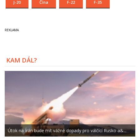
J-20
Čína
F-22
F-35
KAM DÁL?
Útok na Írán bude mít vážné dopady pro válčící Rusko a&...