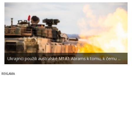
Ukrajinci použili australské M1A1 Abrams k tomu, k čemu ...