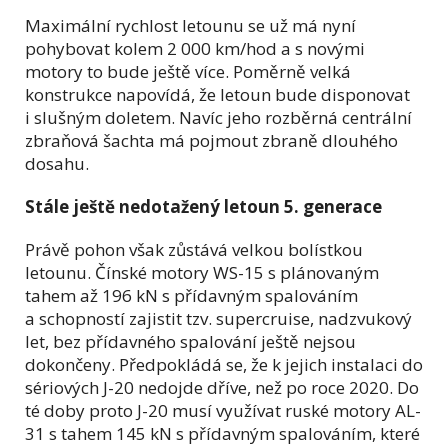
Maximální rychlost letounu se už má nyní
pohybovat kolem 2 000 km/hod a s novými
motory to bude ještě více. Poměrně velká
konstrukce napovídá, že letoun bude disponovat
i slušným doletem. Navíc jeho rozběrná centrální
zbraňová šachta má pojmout zbraně dlouhého
dosahu.
Stále ještě nedotažený letoun 5. generace
Právě pohon však zůstává velkou bolístkou
letounu. Čínské motory WS-15 s plánovaným
tahem až 196 kN s přídavným spalováním
a schopností zajistit tzv. supercruise, nadzvukový
let, bez přídavného spalování ještě nejsou
dokončeny. Předpokládá se, že k jejich instalaci do
sériových J-20 nedojde dříve, než po roce 2020. Do
té doby proto J-20 musí využívat ruské motory AL-
31 s tahem 145 kN s přídavným spalováním, které