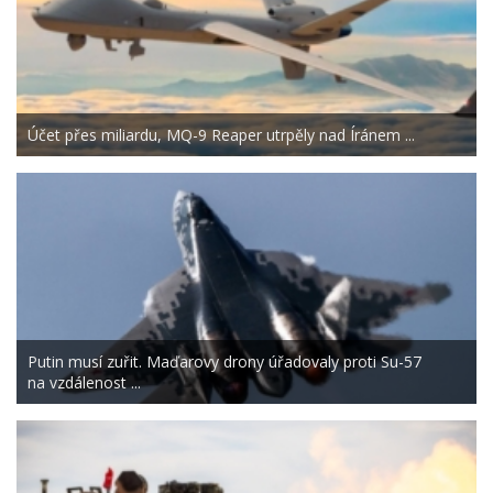
Účet přes miliardu, MQ-9 Reaper utrpěly nad Íránem ...
Putin musí zuřit. Maďarovy drony úřadovaly proti Su-57
na vzdálenost ...