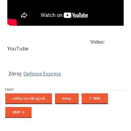
Video:
YouTube
Zdroj:
Defence Express
TAGY
válka na Ukrajině
miny
T-90M
BMP-3