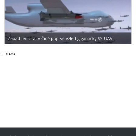
Západ jen zírá, v Číně poprvé vzlétl gigantický SS-UAV ...