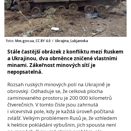
foto:
Mvs.gov.ua, CC BY 4.0
/
Ukrajina, Lukjanivka
Stále častější obrázek z konfliktu mezi Ruskem
a Ukrajinou, dva obrněnce zničené vlastními
minami. Zákeřnost minových sítí je
nepopsatelná.
Rozsah ruských minových polí na Ukrajině je
obrovský. Odhaduje se, že celková plocha
zaminovaného prostoru je 200 000 kilometrů
čtverečních. V tomto čísle jsou zahrnutá
i vícevrstvá pole, kdy je každá úroveň počítaná
zvlášť. Velkým problémem Rusů je, že vzhledem
k hektice pokládání výbušnin, jich spousta není