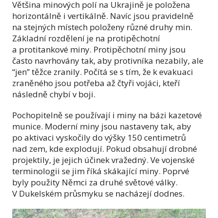
Většina minových polí na Ukrajině je položena
horizontálně i vertikálně. Navíc jsou pravidelně
na stejných místech položeny různé druhy min.
Základní rozdělení je na protipěchotní
a protitankové miny. Protipěchotní miny jsou
často navrhovány tak, aby protivníka nezabily, ale
“jen” těžce zranily. Počítá se s tím, že k evakuaci
zraněného jsou potřeba až čtyři vojáci, kteří
následně chybí v boji.
Pochopitelně se používají i miny na bázi kazetové
munice. Moderní miny jsou nastaveny tak, aby
po aktivaci vyskočily do výšky 150 centimetrů
nad zem, kde explodují. Pokud obsahují drobné
projektily, je jejich účinek vražedný. Ve vojenské
terminologii se jim říká skákající miny. Poprvé
byly použity Němci za druhé světové války.
V Dukelském průsmyku se nacházejí dodnes.