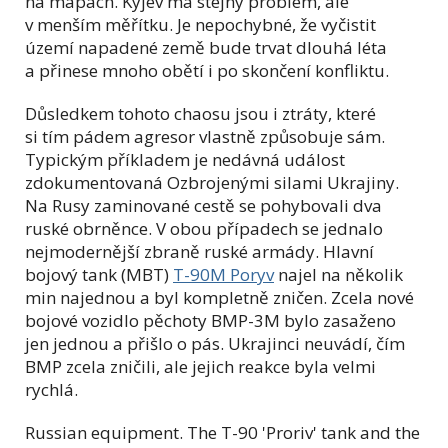
na mapách. Kyjev má stejný problém, ale
v menším měřítku. Je nepochybné, že vyčistit
území napadené země bude trvat dlouhá léta
a přinese mnoho obětí i po skončení konfliktu.
Důsledkem tohoto chaosu jsou i ztráty, které
si tím pádem agresor vlastně způsobuje sám.
Typickým příkladem je nedávná událost
zdokumentovaná Ozbrojenými silami Ukrajiny.
Na Rusy zaminované cestě se pohybovali dva
ruské obrněnce. V obou případech se jednalo
nejmodernější zbraně ruské armády. Hlavní
bojový tank (MBT)
T-90M Poryv
najel na několik
min najednou a byl kompletně zničen. Zcela nové
bojové vozidlo pěchoty BMP-3M bylo zasaženo
jen jednou a přišlo o pás. Ukrajinci neuvádí, čím
BMP zcela zničili, ale jejich reakce byla velmi
rychlá.
Russian equipment. The T-90 'Proriv' tank and the