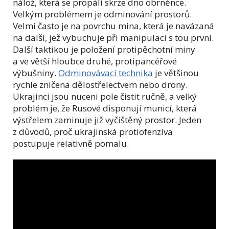
nálož, která se propálí skrze dno obrněnce.
Velkým problémem je odminování prostorů.
Velmi často je na povrchu mina, která je navázaná
na další, jež vybuchuje při manipulaci s tou první.
Další taktikou je položení protipěchotní miny
a ve větší hloubce druhé, protipancéřové
výbušniny.
Odminovávací technika
je většinou
rychle zničena dělostřelectvem nebo drony.
Ukrajinci jsou nuceni pole čistit ručně, a velký
problém je, že Rusové disponují municí, která
výstřelem zaminuje již vyčištěný prostor. Jeden
z důvodů, proč ukrajinská protiofenzíva
postupuje relativně pomalu.