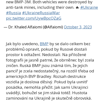
new BMP-3M. Both vehicles were destroyed by
anti-tank mines, including their own. 🔥
#Ukraine
#Russia
#UkraineRussiaWar
pic.twitter.com/UywBpcQZaG
— Dr. Khaled Alfaiomi (@Alfaiomi)
October 3, 2023
Jak bylo uvedeno,
BMP
by se dalo celkem bez
problémů opravit, pokud by Rusové dostali
prostor k odtažení. Nedostali. Na přiložené
fotografii je jasně patrné, že obrněnec byl zcela
zničen. Ruská BMP jsou známá tím, že jejich
pancíř je zcela nedostatečný, na rozdíl třeba od
amerických BVP Bradley. Rozsah destrukce
vozidla je doslova děsivý. Pokud byla uvnitř
posádka, nemohla přežít. Jak sami Ukrajinci
uvádějí, bohužel se jim stává totéž. Hustota
zaminování na Ukrajině je skutečně obrovská.