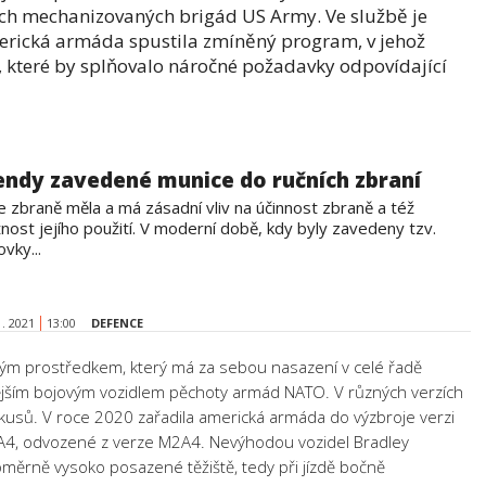
ých mechanizovaných brigád US Army. Ve službě je
merická armáda spustila zmíněný program, v jehož
 které by splňovalo náročné požadavky odpovídající
endy zavedené munice do ručních zbraní
e zbraně měla a má zásadní vliv na účinnost zbraně a též
nost jejího použití. V moderní době, kdy byly zavedeny tzv.
vky...
1. 2021
13:00
DEFENCE
ivým prostředkem, který má za sebou nasazení v celé řadě
nějším bojovým vozidlem pěchoty armád NATO. V různých verzích
 kusů. V roce 2020 zařadila americká armáda do výzbroje verzi
4, odvozené z verze M2A4. Nevýhodou vozidel Bradley
oměrně vysoko posazené těžiště, tedy při jízdě bočně