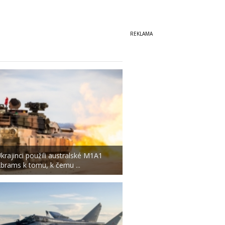
krajinci použili australské M1A1
brams k tomu, k čemu ...