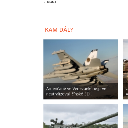
KAM DÁL?
Američané ve Venezuele nejprve
U
neutralizovali čínské 3D ...
A