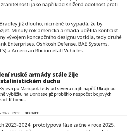
ranitelnosti jako například snížená odolnost proti
Bradley již dlouho, nicméně to vypadá, že by
rozjet. Minulý rok americká armáda udělila kontrakt
eny vývojem koncepčního designu vozidla, tedy druhé
lank Enterprises, Oshkosh Defense, BAE Systems,
S) a American Rheinmetall Vehicles.
lení ruské armády stále žije
 stalinistickém duchu
Kyjeva po Mariupol, tedy od severu na jih napříč Ukrajinou
tně výběžku na Donbase již proběhlo nespočet bojových
ací. K tomu...
6. 2022
09:00
DEFENCE
ch 2023-2024, prototypová fáze začne v roce 2025.