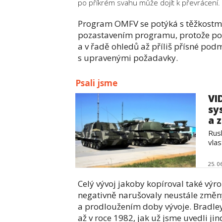
po příkrém svahu může dojít k převrácení.
Program OMFV se potýká s těžkostmi,
pozastavením programu, protože pot
a v řadě ohledů až příliš přísné pod
s upravenými požadavky.
Psali jsme
VI
sy
a z
Rus
vlas
25. 0
Celý vývoj jakoby kopíroval také výr
negativně narušovaly neustále změn
a prodloužením doby vývoje. Bradley 
až v roce 1982, jak už jsme uvedli ji