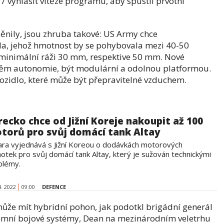
 vyhlásit vítěze programu, aby spustil prvotní
ěnily, jsou zhruba takové: US Army chce
la, jehož hmotnost by se pohybovala mezi 40-50
minimální ráži 30 mm, respektive 50 mm. Nové
něm autonomie, být modulární a odolnou platformou.
vozidlo, které může být přepravitelné vzduchem.
recko chce od Jižní Koreje nakoupit až 100
torů pro svůj domácí tank Altay
ara vyjednává s Jižní Koreou o dodávkách motorových
notek pro svůj domácí tank Altay, který je sužován technickými
blémy.
4. 2022
09:00
DEFENCE
může mít hybridní pohon, jak podotkl brigádní generál
mní bojové systémy, Dean na mezinárodním veletrhu