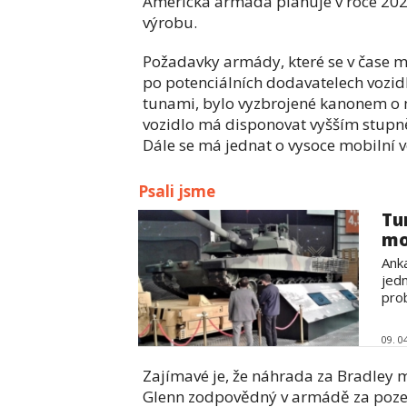
Americká armáda plánuje v roce 2027
výrobu.
Požadavky armády, které se v čase m
po potenciálních dodavatelech vozid
tunami, bylo vyzbrojené kanonem o 
vozidlo má disponovat vyšším stup
Dále se má jednat o vysoce mobilní 
Psali jsme
Tu
mo
Ank
jed
pro
09. 0
Zajímavé je, že náhrada za Bradley 
Glenn zodpovědný v armádě za poze