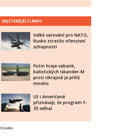
NEJČTENĚJŠÍ ČLÁNKY
Velké varování pro NATO,
Rusko ztratilo ofenzivní
schopnosti
Putin hraje vabank,
balistických Iskander-M
proti Ukrajině je příliš
mnoho
Už i Američané
přiznávají, že program F-
35 selhal