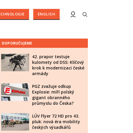
ECHNOLOGIE
ENGLISH
DOPORUČUJEME
42. prapor testuje
kulomety od DSS: Klíčový
krok k modernizaci české
armády
PGZ zvažuje odkup
Explosie: míří polský
gigant obranného
průmyslu do Česka?
LÚV Flyer 72 HD pro 43.
pluk: nová éra mobility
českých výsadkářů