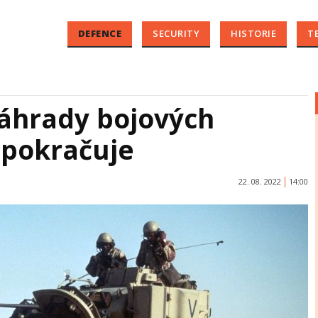
DEFENCE
SECURITY
HISTORIE
T
náhrady bojových
 pokračuje
22. 08. 2022
14:00