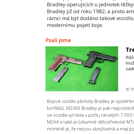
Bradley operujících u jednotek těžk
Bradley již od roku 1982, a proto a
rámci má být dodáno takové vozidlo,
modernímu pojetí boje.
Psali jsme
Tr
Ráž
mož
zado
30. 0
Bojové vozidlo pěchoty Bradley je spolehl
konfliktů. M2/M3 Bradley je pak nejpočet
se vozidla vyrobila v počtu necelých 7 000
M2A4 a také průzkumné dělostřelecké M7A
nicméně je, že nejsou obojživelná a mají p