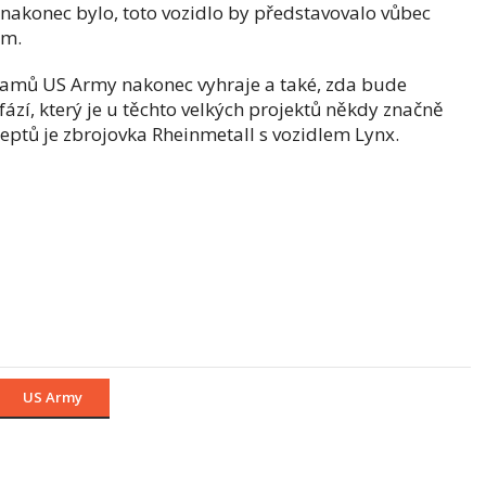
akonec bylo, toto vozidlo by představovalo vůbec
em.
gramů US Army nakonec vyhraje a také, zda bude
zí, který je u těchto velkých projektů někdy značně
deptů je zbrojovka Rheinmetall s vozidlem Lynx.
US Army