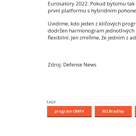
Eurosatory 2022. Pokud bytomu tak n
první platformu s hybridním pohon
Uvidíme, kdo jeden z klíčových pro
dodržen harmonogram jednotlivých fá
flexibilní. Jen zmiňme, že jedním z a
Zdroj: Defense News
TAGY
program OMFV
M2 Bradley