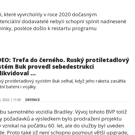
 které vyvrcholily v roce 2020 dočasným
enciální dodavatelé nebyli schopní splnit nadnesené
mínky, posléze došlo k restartu programu
DEO: Trefa do černého. Ruský protiletadlový
stém Buk provedl sebedestrukci
likvidoval ...
ký protiletadlový systém Buk selhal, když jeho raketa zasáhla
tní baterii i vojáky.
6. 2022
11:00
DEFENCE
obu samotného vozidla Bradley. Vývoj tohoto BVP totiž
y požadavků a výsledkem bylo prodražení projektu
vznikal na počátku 60. let, ale do služby byl uveden
nde. Proto také již není schopno pojmout větší upgrade,