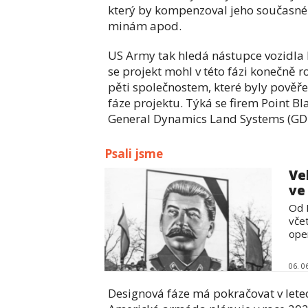
který by kompenzoval jeho současné z
minám apod.
US Army tak hledá nástupce vozidla 
se projekt mohl v této fázi konečně 
pěti společnostem, které byly pověř
fáze projektu. Týká se firem Point B
General Dynamics Land Systems (GDL
Psali jsme
Ve
ve
Od 
vče
oper
06. 0
Designová fáze má pokračovat v lete