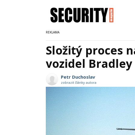
Složitý proces 
vozidel Bradley
Petr Duchoslav
zobrazit články autora