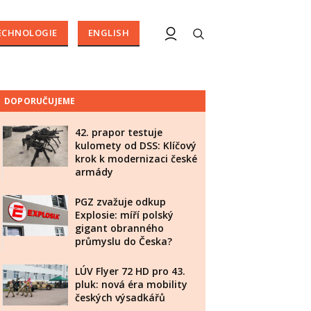
ECHNOLOGIE
ENGLISH
DOPORUČUJEME
42. prapor testuje
kulomety od DSS: Klíčový
krok k modernizaci české
armády
PGZ zvažuje odkup
Explosie: míří polský
gigant obranného
průmyslu do Česka?
LÚV Flyer 72 HD pro 43.
pluk: nová éra mobility
českých výsadkářů