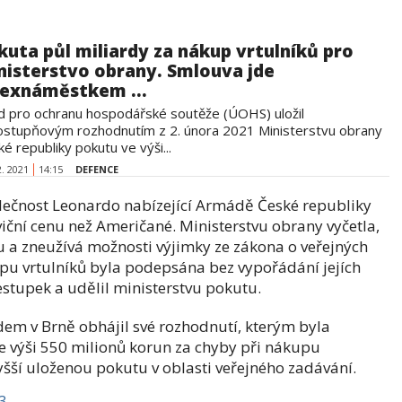
kuta půl miliardy za nákup vrtulníků pro
nisterstvo obrany. Smlouva jde
 exnáměstkem ...
d pro ochranu hospodářské soutěže (ÚOHS) uložil
ostupňovým rozhodnutím z 2. února 2021 Ministerstvu obrany
é republiky pokutu ve výši...
2. 2021
14:15
DEFENCE
ečnost Leonardo nabízející Armádě České republiky
iční cenu než Američané. Ministerstvu obrany vyčetla,
u a zneužívá možnosti výjimky ze zákona o veřejných
pu vrtulníků byla podepsána bez vypořádání jejích
estupek a udělil ministerstvu pokutu.
m v Brně obhájil své rozhodnutí, kterým byla
 výši 550 milionů korun za chyby při nákupu
yšší uloženou pokutu v oblasti veřejného zadávání.
3