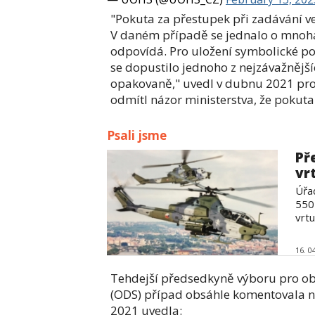
"Pokuta za přestupek při zadávání ve
V daném případě se jednalo o mnoh
odpovídá. Pro uložení symbolické po
se dopustilo jednoho z nejzávažnějš
opakovaně," uvedl v dubnu 2021 pro
odmítl názor ministerstva, že pokut
Psali jsme
Př
vr
Úřa
550 
vrtu
16. 0
Tehdejší předsedkyně výboru pro ob
(ODS) případ obsáhle komentovala na 
2021 uvedla: