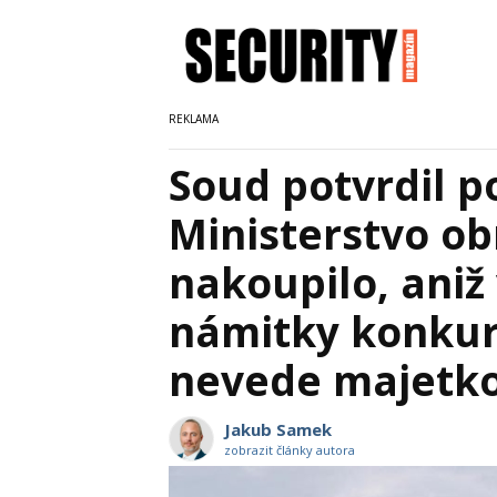
Soud potvrdil p
Ministerstvo ob
nakoupilo, aniž
námitky konkuren
nevede majetko
Jakub Samek
zobrazit články autora