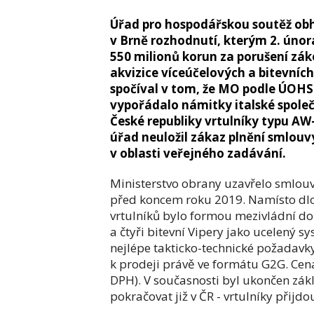
Úřad pro hospodářskou soutěž obh
v Brně rozhodnutí, kterým 2. února
550 milionů korun za porušení zák
akvizice víceúčelových a bitevníc
spočíval v tom, že MO podle ÚOHS 
vypořádalo námitky italské společ
České republiky vrtulníky typu A
úřad neuložil zákaz plnění smlouv
v oblasti veřejného zadávání.
Ministerstvo obrany uzavřelo smlouv
před koncem roku 2019. Namísto dl
vrtulníků bylo formou mezivládní d
a čtyři bitevní Vipery jako ucelený s
nejlépe takticko-technické požadavky
k prodeji právě ve formátu G2G. Cena 
DPH). V současnosti byl ukončen zák
pokračovat již v ČR - vrtulníky přij