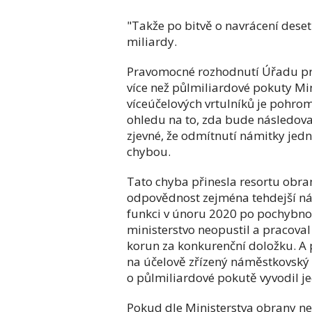
"Takže po bitvě o navrácení deseti
miliardy.
Pravomocné rozhodnutí Úřadu pr
více než půlmiliardové pokuty Mi
víceúčelových vrtulníků je pohro
ohledu na to, zda bude následovat
zjevné, že odmítnutí námitky jed
chybou.
Tato chyba přinesla resortu obran
odpovědnost zejména tehdejší nám
funkci v únoru 2020 po pochybno
ministerstvo neopustil a pracoval
korun za konkurenční doložku. A p
na účelově zřízený náměstkovský 
o půlmiliardové pokutě vyvodil j
Pokud dle Ministerstva obrany n