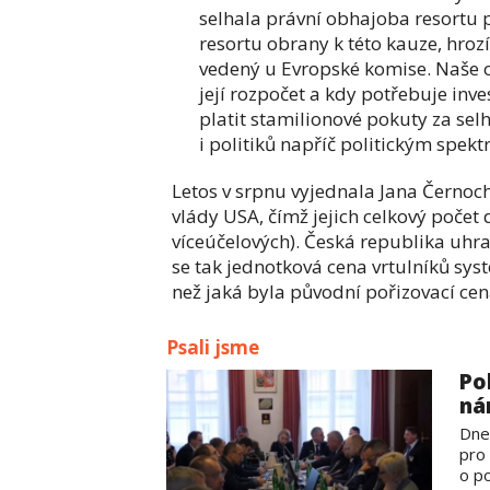
selhala právní obhajoba resortu p
resortu obrany k této kauze, hrozí
vedený u Evropské komise. Naše o
její rozpočet a kdy potřebuje inv
platit stamilionové pokuty za sel
i politiků napříč politickým spek
Letos v srpnu vyjednala Jana Černoc
vlády USA, čímž jejich celkový počet
víceúčelových). Česká republika uhra
se tak jednotková cena vrtulníků sy
než jaká byla původní pořizovací cen
Psali jsme
Po
ná
Dne
pro
o po