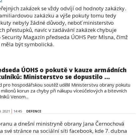
řejných zakázek se vždy odvíjí od hodnoty zakázky.
amiliardovou zakázku a výše pokuty tomu tedy
kuty nebyly žádné důvody, neboť ministerstvo
ích přestupků, navíc v zadávání zakázek chybuje
 Security Magazín předseda ÚOHS Petr Mlsna, čímž
a měla být symbolická.
edseda ÚOHS o pokutě v kauze armádních
tulníků: Ministerstvo se dopustilo ...
d pro hospodářskou soutěž udělil Ministerstvu obrany pokutu
milionů korun za chyby při nákupu víceúčelových a bitevních
lníků Venom...
4. 2021
14:45
DEFENCE
ranu a dnešní ministryně obrany Jana Černochová
své stránce na sociální síti facebook, kde 7. dubna