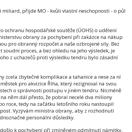
 miliard, přijde MO - kvůli vlastní neschopnosti - o půl
o ochranu hospodářské soutěže (ÚOHS) o udělení
nisterstvu obrany za pochybení při zakázce na nákup
mou pro obranný rozpočet a naše ozbrojené síly. Bez
 soudní proces, a bez ohledu na jeho výsledek, je
noho z uchazečů proti výsledku tendru bylo zásadní
y zcela zbytečné komplikace a tahanice a nese za ní
ěstek pro akvizice Říha, který rezignoval na svou
stech o správnosti postupu v jiném tendru. Nicméně
 na něm dál přesto, že pobral necelé dva miliony
o roce, tedy na začátku letošního roku nastoupil
post. Vyzývám ministra obrany, aby z rozhodnutí
ednoznačné personální důsledky.
edošlo k pochybení při zmíněném odmítnutí námitky,