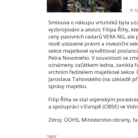
10. 0
Smlouva o nákupu vrtulníků byla uz
vyzbrojování a akvizic Filipa Říhy, k
ceny pasivních radarů VERA NG, ale p
nově ustavené právní a investiční sek
sekce majetkové vysvětloval poslan
Petra Novotného. V souvislosti se zm
oznámeny začátkem ledna, zanikla fun
vrchním ředitelem majetkové sekce. 
Jaroslava Tahovského (na základě př
správy majetku.
Filip Říha se stal vojenským porad
a spolupráci v Evropě (OBSE) ve Vídn
Zdroj: ÚOHS, Ministerstvo obrany, f
TAGY