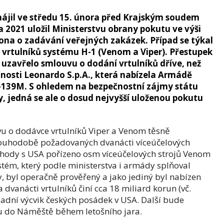
ájil ve středu 15. února před Krajským soudem
 2021 uložil Ministerstvu obrany pokutu ve výši
ona o zadávání veřejných zakázek. Případ se týkal
h vrtulníků systému H-1 (Venom a Viper). Přestupek
uzavřelo smlouvu o dodání vrtulníků dříve, než
nosti Leonardo S.p.A., která nabízela Armádě
W-139M. S ohledem na bezpečnostní zájmy státu
y, jedná se ale o dosud nejvyšší uloženou pokutu
u o dodávce vrtulníků Viper a Venom těsně
ouhodobě požadovaných dvanácti víceúčelových
ohody s USA pořízeno osm víceúčelových strojů Venom
ystém, který podle ministerstva i armády splňoval
, byl operačně prověřený a jako jediný byl nabízen
dvanácti vrtulníků činí cca 18 miliard korun (vč.
ladní výcvik českých posádek v USA. Další bude
dou do Náměště během letošního jara.