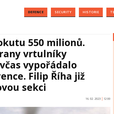
DEFENCE
SECURITY
HISTORIE
T
okutu 550 milionů.
rany vrtulníky
 včas vypořádalo
ce. Filip Říha již
vou sekci
16. 02. 2023
12:00