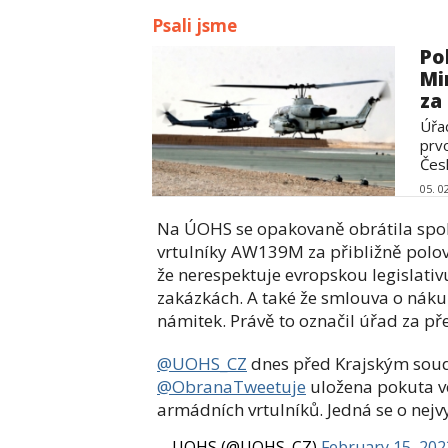
Psali jsme
Po
Mi
za
Úřa
prv
Česk
05. 0
Na ÚOHS se opakovaně obrátila spol
vrtulníky AW139M za přibližně polov
že nerespektuje evropskou legislativ
zakázkách. A také že smlouva o náku
námitek. Právě to označil úřad za př
@UOHS_CZ
dnes před Krajským soude
@ObranaTweetuje
uložena pokuta ve
armádních vrtulníků. Jedná se o nejv
— UOHS (@UOHS_CZ)
February 15, 202