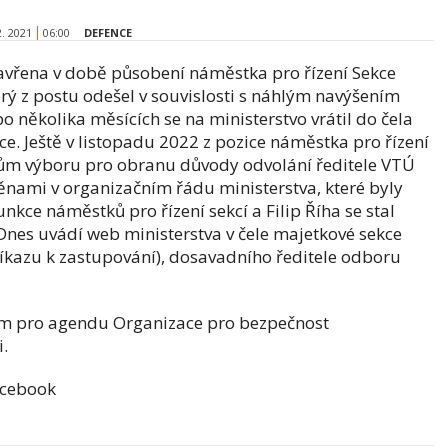
2. 2021
06:00
DEFENCE
avřena v době působení náměstka pro řízení Sekce
terý z postu odešel v souvislosti s náhlým navýšením
o několika měsících se na ministerstvo vrátil do čela
ce. Ještě v listopadu 2022 z pozice náměstka pro řízení
cům výboru pro obranu důvody odvolání ředitele VTÚ
ěnami v organizačním řádu ministerstva, které byly
kce náměstků pro řízení sekcí a Filip Říha se stal
Dnes uvádí web ministerstva v čele majetkové sekce
íkazu k zastupování), dosavadního ředitele odboru
cem pro agendu Organizace pro bezpečnost
i.
acebook