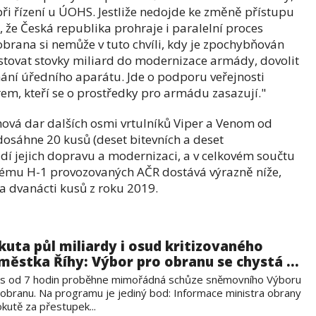
ři řízení u ÚOHS. Jestliže nedojde ke změně přístupu
, že Česká republika prohraje i paralelní proces
brana si nemůže v tuto chvíli, kdy je zpochybňován
estovat stovky miliard do modernizace armády, dovolit
hání úředního aparátu. Jde o podporu veřejnosti
trem, kteří se o prostředky pro armádu zasazují."
hová dar dalších osmi vrtulníků Viper a Venom od
 dosáhne 20 kusů (deset bitevních a deset
dí jejich dopravu a modernizaci, a v celkovém součtu
stému H-1 provozovaných AČR dostává výrazně níže,
a dvanácti kusů z roku 2019.
kuta půl miliardy i osud kritizovaného
městka Říhy: Výbor pro obranu se chystá ...
s od 7 hodin proběhne mimořádná schůze sněmovního Výboru
 obranu. Na programu je jediný bod: Informace ministra obrany
kutě za přestupek...