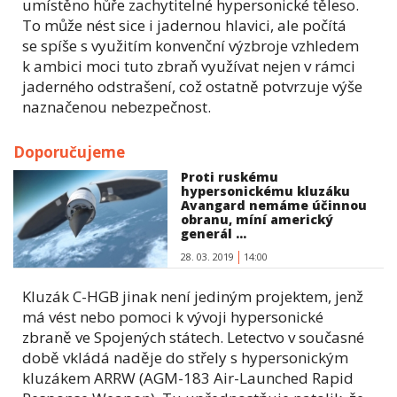
umístěno hůře zachytitelné hypersonické těleso.
To může nést sice i jadernou hlavici, ale počítá
se spíše s využitím konvenční výzbroje vzhledem
k ambici moci tuto zbraň využívat nejen v rámci
jaderného odstrašení, což ostatně potvrzuje výše
naznačenou nebezpečnost.
Doporučujeme
Proti ruskému
hypersonickému kluzáku
Avangard nemáme účinnou
obranu, míní americký
generál ...
28. 03. 2019
14:00
Kluzák C-HGB jinak není jediným projektem, jenž
má vést nebo pomoci k vývoji hypersonické
zbraně ve Spojených státech. Letectvo v současné
době vkládá naděje do střely s hypersonickým
kluzákem ARRW (AGM-183 Air-Launched Rapid