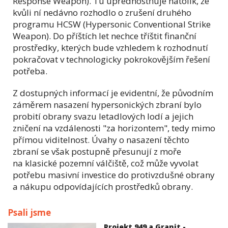
Response Weapon). Tu upřednostňuje natolik, že
kvůli ní nedávno rozhodlo o zrušení druhého
programu HCSW (Hypersonic Conventional Strike
Weapon). Do příštích let nechce tříštit finanční
prostředky, kterých bude vzhledem k rozhodnutí
pokračovat v technologicky pokrokovějším řešení
potřeba.
Z dostupných informací je evidentní, že původním
záměrem nasazení hypersonických zbraní bylo
probití obrany svazu letadlových lodí a jejich
zničení na vzdálenosti "za horizontem", tedy mimo
přímou viditelnost. Úvahy o nasazení těchto
zbraní se však postupně přesunují z moře
na klasické pozemní válčiště, což může vyvolat
potřebu masivní investice do protivzdušné obrany
a nákupu odpovídajících prostředků obrany.
Psali jsme
Projekt 949 a Granit -