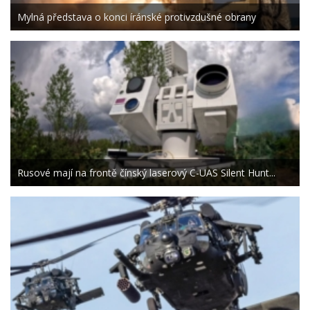
Mylná představa o konci íránské protivzdušné obrany
Rusové mají na frontě čínský laserový C-UAS Silent Hunt...