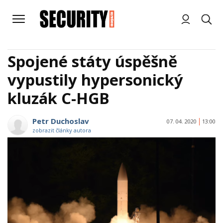
Spojené státy úspěšně
vypustily hypersonický
kluzák C-HGB
Petr Duchoslav
07. 04. 2020
13:00
zobrazit články autora