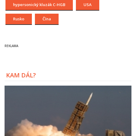
hypersonický kluzák C-HGB
USA
Rusko
Čína
KAM DÁL?