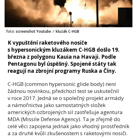
foto:
screenshot Youtube
/
kluzák C-HGB
K vypuštění raketového nosiče
s hypersonickým kluzákem C-HGB došlo 19.
března z polygonu Kauia na Havaji. Podle
Pentagonu byl úspěšný. Spojené státy tak
reagují na zbrojní programy Ruska a Číny.
C-HGB (common hypersonic glide body) není
žádnou novinkou, předchozí test se uskutečnil
v roce 2017. Jedná se o společný projekt armády
a námořnictva jako samostatných složek
amerických ozbrojených sil zastřešuje agentura
MDA (Missile Defense Agency). Ta je zřejmě do
celé věci zapojena jednak jako vhodný prostředník
a za druhé kvůli zkušenostem s raketovými nosiči.