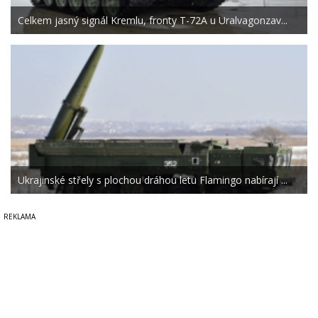
Celkem jasný signál Kremlu, fronty T-72A u Uralvagonzav...
Ukrajinské střely s plochou dráhou letu Flamingo nabírají ...