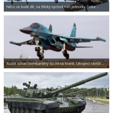
Něco se bude dít, na Blízký východ míří jednotky Delta ...
Ruské stíhací bombardéry Su-34 na hraně, Ukrajinci obešli ...