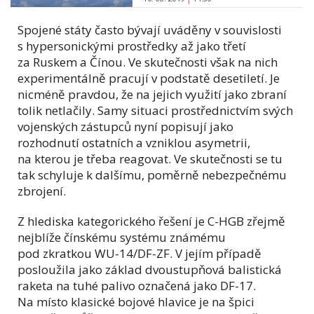
Spojené státy často bývají uváděny v souvislosti
s hypersonickými prostředky až jako třetí
za Ruskem a Čínou. Ve skutečnosti však na nich
experimentálně pracují v podstatě desetiletí. Je
nicméně pravdou, že na jejich využití jako zbraní
tolik netlačily. Samy situaci prostřednictvím svých
vojenských zástupců nyní popisují jako
rozhodnutí ostatních a vzniklou asymetrii,
na kterou je třeba reagovat. Ve skutečnosti se tu
tak schyluje k dalšímu, poměrně nebezpečnému
zbrojení.
Z hlediska kategorického řešení je C-HGB zřejmě
nejblíže čínskému systému známému
pod zkratkou WU-14/DF-ZF. V jejím případě
posloužila jako základ dvoustupňová balistická
raketa na tuhé palivo označená jako DF-17.
Na místo klasické bojové hlavice je na špici