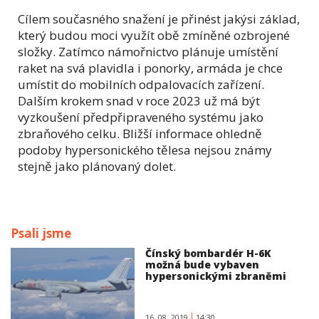
Cílem současného snažení je přinést jakýsi základ,
který budou moci využít obě zmíněné ozbrojené
složky. Zatímco námořnictvo plánuje umístění
raket na svá plavidla i ponorky, armáda je chce
umístit do mobilních odpalovacích zařízení.
Dalším krokem snad v roce 2023 už má být
vyzkoušení předpřipraveného systému jako
zbraňového celku. Bližší informace ohledně
podoby hypersonického tělesa nejsou známy
stejně jako plánovaný dolet.
Psali jsme
Čínský bombardér H-6K
možná bude vybaven
hypersonickými zbraněmi
16. 08. 2019
14:30