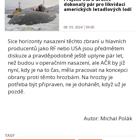
dokonalý pár pro likvidaci
amerických letadlových lodí
08. 05. 2024
09:00
Sice horizonty nasazení těchto zbraní u hlavních
producentů jako RF nebo USA jsou předmětem
diskuze a pravděpodobně ještě uplyne pár let,
než budou v operačním nasazení, ale AČR by již
nyní, kdy je na to čas, měla pracovat na koncepci
obrany proti těmto hrozbám. Na hrozby je
potřeba být připraven, ne je dohánět, když už je
pozdě.
Autor: Michal Polák
TAGY