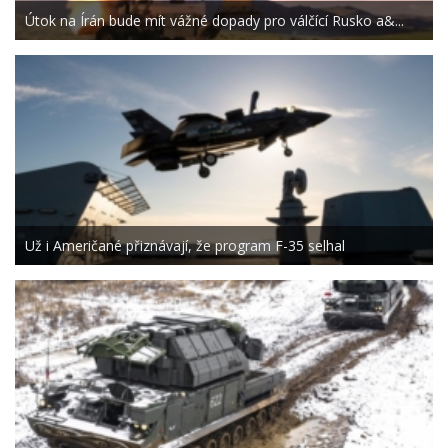
Útok na Írán bude mít vážné dopady pro válčící Rusko a&...
Už i Američané přiznávají, že program F-35 selhal