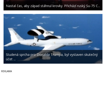
Nastal čas, aby západ stáhnul krovky. Přichází ruský Su-75 C...
Studená sprcha pro Donalda Trumpa, byl vystaven skutečný
účet ...