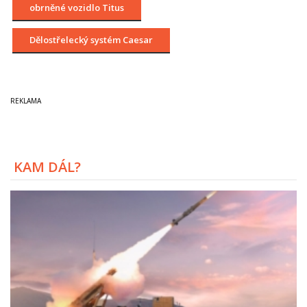
obrněné vozidlo Titus
Dělostřelecký systém Caesar
KAM DÁL?