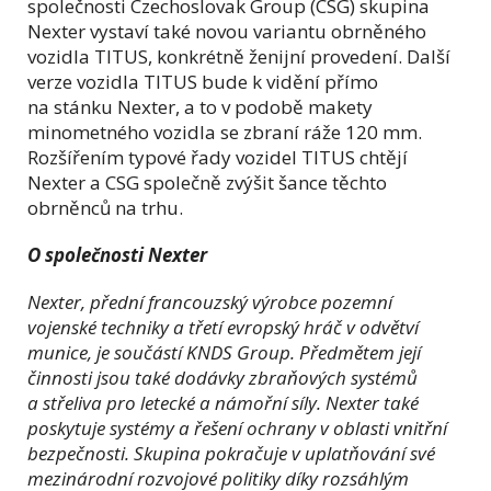
společnosti Czechoslovak Group (CSG) skupina
Nexter vystaví také novou variantu obrněného
vozidla TITUS, konkrétně ženijní provedení. Další
verze vozidla TITUS bude k vidění přímo
na stánku Nexter, a to v podobě makety
minometného vozidla se zbraní ráže 120 mm.
Rozšířením typové řady vozidel TITUS chtějí
Nexter a CSG společně zvýšit šance těchto
obrněnců na trhu.
O společnosti Nexter
Nexter, přední francouzský výrobce pozemní
vojenské techniky a třetí evropský hráč v odvětví
munice, je součástí KNDS Group. Předmětem její
činnosti jsou také dodávky zbraňových systémů
a střeliva pro letecké a námořní síly. Nexter také
poskytuje systémy a řešení ochrany v oblasti vnitřní
bezpečnosti. Skupina pokračuje v uplatňování své
mezinárodní rozvojové politiky díky rozsáhlým