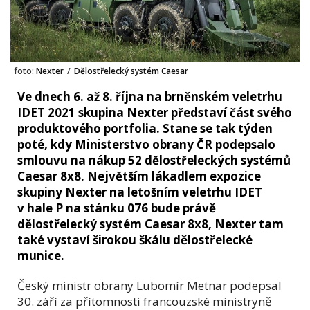
foto:
Nexter
/
Dělostřelecký systém Caesar
Ve dnech 6. až 8. října na brněnském veletrhu
IDET 2021 skupina Nexter představí část svého
produktového portfolia. Stane se tak týden
poté, kdy Ministerstvo obrany ČR podepsalo
smlouvu na nákup 52 dělostřeleckých systémů
Caesar 8x8. Největším lákadlem expozice
skupiny Nexter na letošním veletrhu IDET
v hale P na stánku 076 bude právě
dělostřelecký systém Caesar 8x8, Nexter tam
také vystaví širokou škálu dělostřelecké
munice.
Český ministr obrany Lubomír Metnar podepsal
30. září za přítomnosti francouzské ministryně