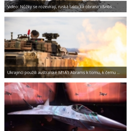
Video: Nůžky se rozevírají, ruská taktická obrana v&nbs...
Ukrajinci použili australské M1A1 Abrams k tomu, k čemu ...