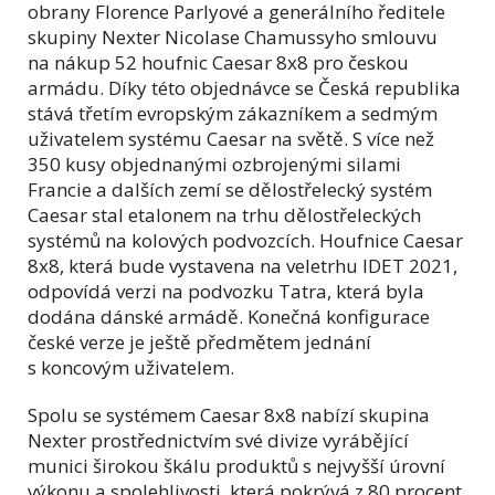
obrany Florence Parlyové a generálního ředitele
skupiny Nexter Nicolase Chamussyho smlouvu
na nákup 52 houfnic Caesar 8x8 pro českou
armádu. Díky této objednávce se Česká republika
stává třetím evropským zákazníkem a sedmým
uživatelem systému Caesar na světě. S více než
350 kusy objednanými ozbrojenými silami
Francie a dalších zemí se dělostřelecký systém
Caesar stal etalonem na trhu dělostřeleckých
systémů na kolových podvozcích. Houfnice Caesar
8x8, která bude vystavena na veletrhu IDET 2021,
odpovídá verzi na podvozku Tatra, která byla
dodána dánské armádě. Konečná konfigurace
české verze je ještě předmětem jednání
s koncovým uživatelem.
Spolu se systémem Caesar 8x8 nabízí skupina
Nexter prostřednictvím své divize vyrábějící
munici širokou škálu produktů s nejvyšší úrovní
výkonu a spolehlivosti, která pokrývá z 80 procent