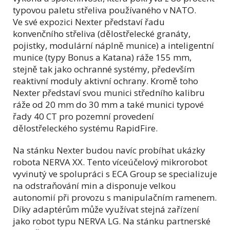
typovou paletu střeliva používaného v NATO.
Ve své expozici Nexter představí řadu
konvenčního střeliva (dělostřelecké granáty,
pojistky, modulární náplně munice) a inteligentní
munice (typy Bonus a Katana) ráže 155 mm,
stejně tak jako ochranné systémy, především
reaktivní moduly aktivní ochrany. Kromě toho
Nexter představí svou munici středního kalibru
ráže od 20 mm do 30 mm a také munici typové
řady 40 CT pro pozemní provedení
dělostřeleckého systému RapidFire.
Na stánku Nexter budou navíc probíhat ukázky
robota NERVA XX. Tento víceúčelový mikrorobot
vyvinutý ve spolupráci s ECA Group se specializuje
na odstraňování min a disponuje velkou
autonomií při provozu s manipulačním ramenem.
Díky adaptérům může využívat stejná zařízení
jako robot typu NERVA LG. Na stánku partnerské