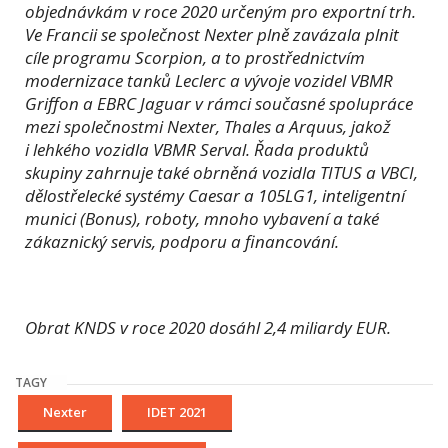
objednávkám v roce 2020 určeným pro exportní trh.
Ve Francii se společnost Nexter plně zavázala plnit
cíle programu Scorpion, a to prostřednictvím
modernizace tanků Leclerc a vývoje vozidel VBMR
Griffon a EBRC Jaguar v rámci současné spolupráce
mezi společnostmi Nexter, Thales a Arquus, jakož
i lehkého vozidla VBMR Serval. Řada produktů
skupiny zahrnuje také obrněná vozidla TITUS a VBCI,
dělostřelecké systémy Caesar a 105LG1, inteligentní
munici (Bonus), roboty, mnoho vybavení a také
zákaznický servis, podporu a financování.
Obrat KNDS v roce 2020 dosáhl 2,4 miliardy EUR.
TAGY
Nexter
IDET 2021