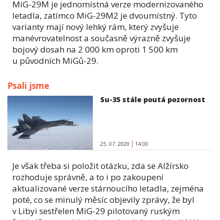
MiG-29M je jednomístná verze modernizovaného
letadla, zatímco MiG-29M2 je dvoumístný. Tyto
varianty mají nový lehký rám, který zvyšuje
manévrovatelnost a současně výrazně zvyšuje
bojový dosah na 2 000 km oproti 1 500 km
u původních MiGů-29.
Psali jsme
Su-35 stále poutá pozornost
25. 07. 2020
14:00
Je však třeba si položit otázku, zda se Alžírsko
rozhoduje správně, a to i po zakoupení
aktualizované verze stárnoucího letadla, zejména
poté, co se minulý měsíc objevily zprávy, že byl
v Libyi sestřelen MiG-29 pilotovaný ruským