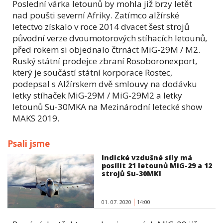
Poslední várka letounů by mohla již brzy letět
nad poušti severní Afriky. Zatímco alžírské
letectvo získalo v roce 2014 dvacet šest strojů
původní verze dvoumotorových stíhacích letounů,
před rokem si objednalo čtrnáct MiG-29M / M2.
Ruský státní prodejce zbraní Rosoboronexport,
který je součástí státní korporace Rostec,
podepsal s Alžírskem dvě smlouvy na dodávku
letky stíhaček MiG-29M / MiG-29M2 a letky
letounů Su-30MKA na Mezinárodní letecké show
MAKS 2019.
Psali jsme
Indické vzdušné síly má
posílit 21 letounů MiG-29 a 12
strojů Su-30MKI
01. 07. 2020
14:00