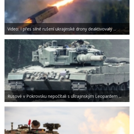
Video: I přes silné rušení ukrajinské drony deaktivovaly ...
Rusové v Pokrovsku nepočítali s ukrajinským Leopardem ...