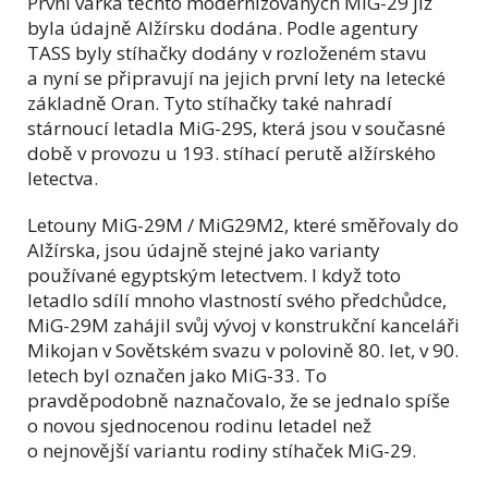
První várka těchto modernizovaných MiG-29 již
byla údajně Alžírsku dodána. Podle agentury
TASS byly stíhačky dodány v rozloženém stavu
a nyní se připravují na jejich první lety na letecké
základně Oran. Tyto stíhačky také nahradí
stárnoucí letadla MiG-29S, která jsou v současné
době v provozu u 193. stíhací perutě alžírského
letectva.
Letouny MiG-29M / MiG29M2, které směřovaly do
Alžírska, jsou údajně stejné jako varianty
používané egyptským letectvem. I když toto
letadlo sdílí mnoho vlastností svého předchůdce,
MiG-29M zahájil svůj vývoj v konstrukční kanceláři
Mikojan v Sovětském svazu v polovině 80. let, v 90.
letech byl označen jako MiG-33. To
pravděpodobně naznačovalo, že se jednalo spíše
o novou sjednocenou rodinu letadel než
o nejnovější variantu rodiny stíhaček MiG-29.