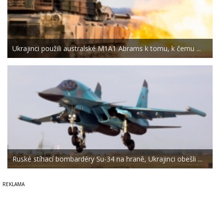
Ukrajinci použili australské M1A1 Abrams k tomu, k čemu ...
Ruské stíhací bombardéry Su-34 na hraně, Ukrajinci obešli ...