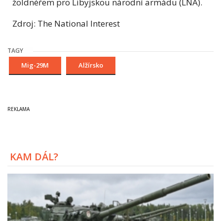
žoldnéřem pro Libyjskou národní armádu (LNA).
Zdroj: The National Interest
TAGY
Mig-29M
Alžírsko
KAM DÁL?