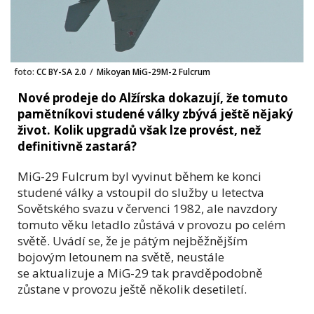
foto:
CC BY-SA 2.0
/
Mikoyan MiG-29M-2 Fulcrum
Nové prodeje do Alžírska dokazují, že tomuto
pamětníkovi studené války zbývá ještě nějaký
život. Kolik upgradů však lze provést, než
definitivně zastará?
MiG-29 Fulcrum byl vyvinut během ke konci
studené války a vstoupil do služby u letectva
Sovětského svazu v červenci 1982, ale navzdory
tomuto věku letadlo zůstává v provozu po celém
světě. Uvádí se, že je pátým nejběžnějším
bojovým letounem na světě, neustále
se aktualizuje a MiG-29 tak pravděpodobně
zůstane v provozu ještě několik desetiletí.