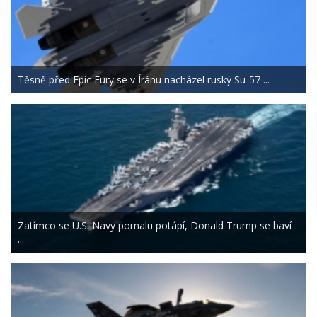
Těsně před Epic Fury se v Íránu nacházel ruský Su-57 ...
Zatímco se U.S. Navy pomalu potápí, Donald Trump se baví
...