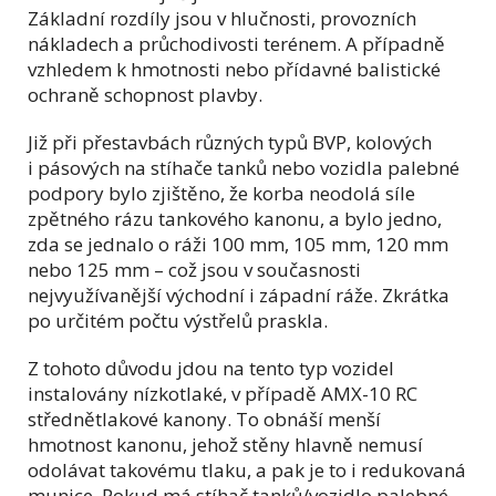
Základní rozdíly jsou v hlučnosti, provozních
nákladech a průchodivosti terénem. A případně
vzhledem k hmotnosti nebo přídavné balistické
ochraně schopnost plavby.
Již při přestavbách různých typů BVP, kolových
i pásových na stíhače tanků nebo vozidla palebné
podpory bylo zjištěno, že korba neodolá síle
zpětného rázu tankového kanonu, a bylo jedno,
zda se jednalo o ráži 100 mm, 105 mm, 120 mm
nebo 125 mm – což jsou v současnosti
nejvyužívanější východní i západní ráže. Zkrátka
po určitém počtu výstřelů praskla.
Z tohoto důvodu jdou na tento typ vozidel
instalovány nízkotlaké, v případě AMX-10 RC
střednětlakové kanony. To obnáší menší
hmotnost kanonu, jehož stěny hlavně nemusí
odolávat takovému tlaku, a pak je to i redukovaná
munice. Pokud má stíhač tanků/vozidlo palebné