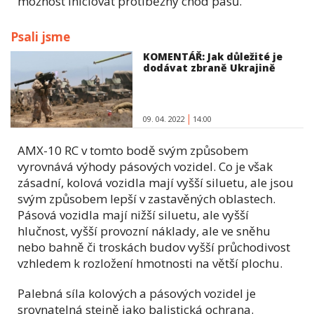
možnost iniciovat protiběžný chod pásů.
Psali jsme
KOMENTÁŘ: Jak důležité je
dodávat zbraně Ukrajině
09. 04. 2022
14:00
AMX-10 RC v tomto bodě svým způsobem
vyrovnává výhody pásových vozidel. Co je však
zásadní, kolová vozidla mají vyšší siluetu, ale jsou
svým způsobem lepší v zastavěných oblastech.
Pásová vozidla mají nižší siluetu, ale vyšší
hlučnost, vyšší provozní náklady, ale ve sněhu
nebo bahně či troskách budov vyšší průchodivost
vzhledem k rozložení hmotnosti na větší plochu.
Palebná síla kolových a pásových vozidel je
srovnatelná stejně jako balistická ochrana.