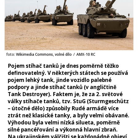
foto:
Wikimedia Commons, volné dílo
/
AMX-10 RC
Pojem stíhač tanků je dnes poměrně těžko
definovatelný. V některých státech se používá
pojem lehký tank, jinde vozidlo palebné
podpory a jinde stíhač tanků (v angličtině
Tank Destroyer). Faktem je, že za 2. světové
války stíhače tanků, tzv. StuG (Sturmgeschütz
– útočné dělo) způsobily Rudé armádě více
ztrát než klasické tanky, a byly velmi obávané.
Výhodou byla velmi nízká silueta, poměrně
silné pancéřování a výkonná hlavní zbraň.
Na ukrajinském válčišti se každopádně objeví