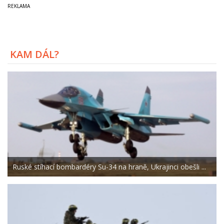
KAM DÁL?
Ruské stíhací bombardéry Su-34 na hraně, Ukrajinci obešli ...