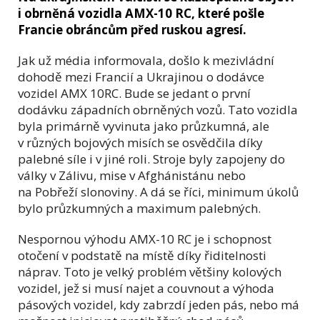
i obrněná vozidla AMX-10 RC, které pošle
Francie obráncům před ruskou agresí.
Jak už média informovala, došlo k mezivládní
dohodě mezi Francií a Ukrajinou o dodávce
vozidel AMX 10RC. Bude se jedant o první
dodávku západních obrněných vozů. Tato vozidla
byla primárně vyvinuta jako průzkumná, ale
v různých bojových misích se osvědčila díky
palebné síle i v jiné roli. Stroje byly zapojeny do
války v Zálivu, mise v Afghánistánu nebo
na Pobřeží slonoviny. A dá se říci, minimum úkolů
bylo průzkumných a maximum palebných.
Nespornou výhodu AMX-10 RC je i schopnost
otočení v podstatě na místě díky řiditelnosti
náprav. Toto je velký problém většiny kolových
vozidel, jež si musí najet a couvnout a výhoda
pásových vozidel, kdy zabrzdí jeden pás, nebo má