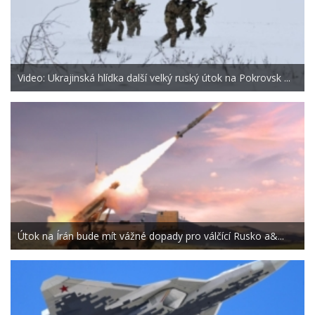
Video: Ukrajinská hlídka další velký ruský útok na Pokrovsk ...
Útok na Írán bude mít vážné dopady pro válčící Rusko a&...