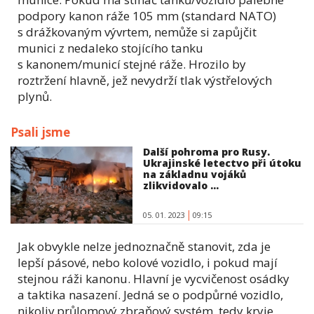
podpory kanon ráže 105 mm (standard NATO)
s drážkovaným vývrtem, nemůže si zapůjčit
munici z nedaleko stojícího tanku
s kanonem/municí stejné ráže. Hrozilo by
roztržení hlavně, jež nevydrží tlak výstřelových
plynů.
Psali jsme
Další pohroma pro Rusy.
Ukrajinské letectvo při útoku
na základnu vojáků
zlikvidovalo ...
05. 01. 2023
09:15
Jak obvykle nelze jednoznačně stanovit, zda je
lepší pásové, nebo kolové vozidlo, i pokud mají
stejnou ráži kanonu. Hlavní je vycvičenost osádky
a taktika nasazení. Jedná se o podpůrné vozidlo,
nikoliv průlomový zbraňový systém, tedy kryje