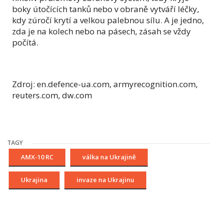
boky útočících tanků nebo v obraně vytváří léčky,
kdy zúročí krytí a velkou palebnou sílu. A je jedno,
zda je na kolech nebo na pásech, zásah se vždy
počítá.
Zdroj: en.defence-ua.com, armyrecognition.com,
reuters.com, dw.com
TAGY
AMX-10 RC
válka na Ukrajině
Ukrajina
invaze na Ukrajinu