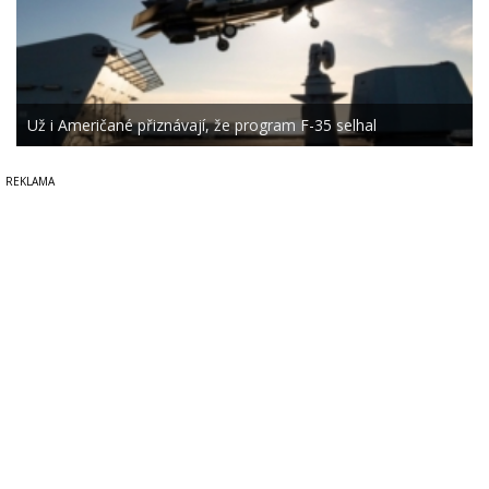
Už i Američané přiznávají, že program F-35 selhal