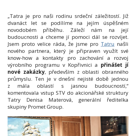
„Tatra je pro naši rodinu srdeční záležitostí. Již
dvanáct let se podílíme na jejím úspěšném
novodobém příběhu. Záleží nám na její
budoucnosti a chceme jí pomoci dál se rozvíjet.
Jsem proto velice ráda, že jsme pro
Tatru
našli
nového partnera, který je připraven využít své
know-how a kontakty pro zachování a rozvoj
výrobního programu v Kopřivnici a
přinášet jí
nové zakázky
, především z oblasti obranného
průmyslu. Ten je v dnešní nejisté době jednou
z mála oblastí s jasnou budoucností,“
komentovala vstup STV do akcionářské struktury
Tatry Denisa Materová, generální ředitelka
skupiny Promet Group.