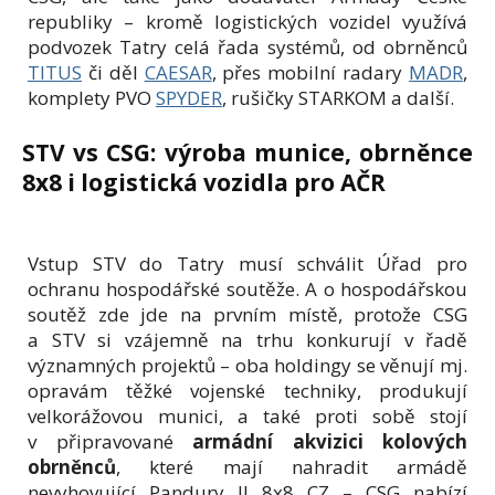
republiky – kromě logistických vozidel využívá
podvozek Tatry celá řada systémů, od obrněnců
TITUS
či děl
CAESAR
, přes mobilní radary
MADR
,
komplety PVO
SPYDER
, rušičky STARKOM a další.
STV vs CSG: výroba munice, obrněnce
8x8 i logistická vozidla pro AČR
Vstup STV do Tatry musí schválit Úřad pro
ochranu hospodářské soutěže. A o hospodářskou
soutěž zde jde na prvním místě, protože CSG
a STV si vzájemně na trhu konkurují v řadě
významných projektů – oba holdingy se věnují mj.
opravám těžké vojenské techniky, produkují
velkorážovou munici, a také proti sobě stojí
v připravované
armádní akvizici kolových
obrněnců
, které mají nahradit armádě
nevyhovující Pandury II 8x8 CZ – CSG nabízí