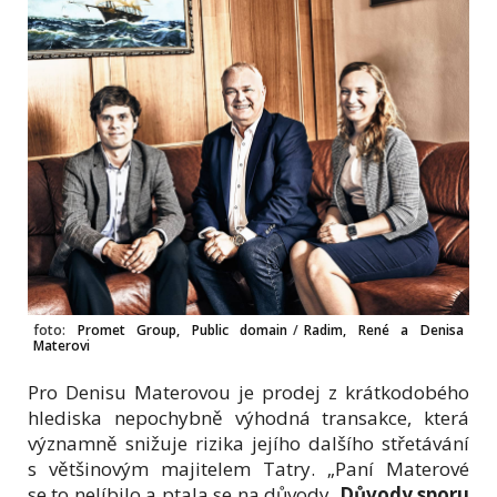
foto:
Promet Group, Public domain
/
Radim, René a Denisa
Materovi
Pro Denisu Materovou je prodej z krátkodobého
hlediska nepochybně výhodná transakce, která
významně snižuje rizika jejího dalšího střetávání
s většinovým majitelem Tatry. „Paní Materové
se to nelíbilo a ptala se na důvody.
Důvody sporu