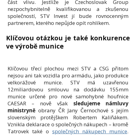
část vlivu. Jestliže je Czechoslovak Group
nezpochybnitelně kvalifikovanou a zkušenou
společností, STV Invest jí bude rovnocenným
partnerem, kterého nepůjde opít rohlíkem.
Klíčovou otázkou je také konkurence
ve výrobě munice
Klíčovou třecí plochou mezi STV a CSG přitom
nejsou ani tak vozidla pro armádu, jako produkce
velkorážové munice. STV má uzavřenou
12miliardovou smlouvu na dodávku 155mm
munice určené pro nové samohybné houfnice
CAESAR – nově však
sledujeme námluvy
ministryně
obrany ČR Jany Černochové s jejím
slovenským protějškem Robertem Kaliňákem.
Vznikla deklarace o společných nákupech – kromě
Tatrovek také o
společných nákupech munice
.