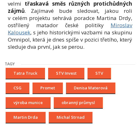
velmi
třaskavá směs různých protichůdných
zájmů
. Zajímavé bude sledovat, jakou roli
v celém projektu sehrává poradce Martina Drdy,
ostřílený matador české politiky
Miroslav
Kalousek
, s jeho historickými vazbami na skupinu
Omnipol, která je dnes spíše v pozici třetího, který
sleduje dva první, jak se perou.
TAGY
Tatra Truck
STV Invest
STV
CSG
Promet
Denisa Materová
výroba munice
obranný průmysl
Martin Drda
Michal Strnad