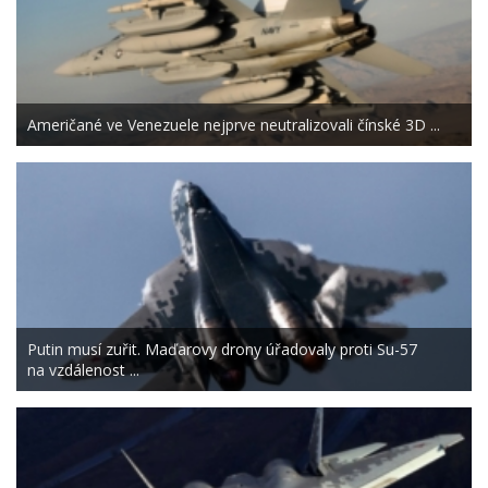
Američané ve Venezuele nejprve neutralizovali čínské 3D ...
Putin musí zuřit. Maďarovy drony úřadovaly proti Su-57
na vzdálenost ...