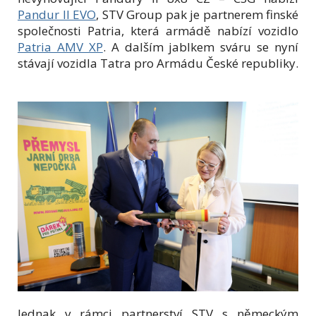
Pandur II EVO
, STV Group pak je partnerem finské
společnosti Patria, která armádě nabízí vozidlo
Patria AMV XP
. A dalším jablkem sváru se nyní
stávají vozidla Tatra pro Armádu České republiky.
Jednak v rámci partnerství STV s německým