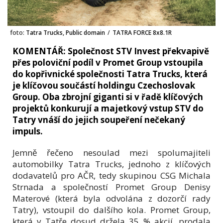
foto:
Tatra Trucks, Public domain
/
TATRA FORCE 8x8.1R
KOMENTÁŘ: Společnost STV Invest překvapivě
přes poloviční podíl v Promet Group vstoupila
do kopřivnické společnosti Tatra Trucks, která
je klíčovou součástí holdingu Czechoslovak
Group. Oba zbrojní giganti si v řadě klíčových
projektů konkurují a majetkový vstup STV do
Tatry vnáší do jejich soupeření nečekaný
impuls.
Jemně řečeno nesoulad mezi spolumajiteli
automobilky Tatra Trucks, jednoho z klíčových
dodavatelů pro AČR, tedy skupinou CSG Michala
Strnada a společností Promet Group Denisy
Materové (která byla odvolána z dozorčí rady
Tatry), vstoupil do dalšího kola. Promet Group,
která v Tatře dosud držela 35 % akcií, prodala