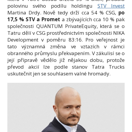
polovinu svého podílu holdingu
STV Invest
Martina Drdy. Nově tedy drží cca 54 % CSG,
po
17,5 % STV a Promet
a zbývajících cca 10 % pak
společnosti QUANTUM PrivateEquity, která se o
Tatru dělí v CSG prostřednictvím společnosti NIKA
Development v poměru 83:16. Pro veřejnost je
tato významná změna ve vztazích v rámci
obranného průmyslu překvapením. V zákulisí se o
její přípravě vědělo již nějakou dobu, protože
převod akcií lze podle stanov Tatra Trucks
uskutečnit jen se souhlasem valné hromady.