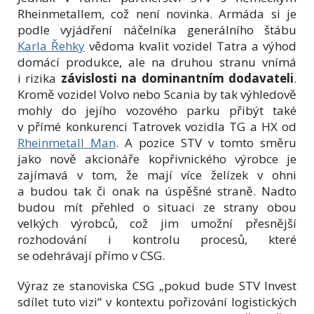
Rheinmetallem, což není novinka. Armáda si je
podle vyjádření náčelníka generálního štábu
Karla Řehky
vědoma kvalit vozidel Tatra a výhod
domácí produkce, ale na druhou stranu vnímá
i rizika
závislosti na dominantním dodavateli
.
Kromě vozidel Volvo nebo Scania by tak výhledově
mohly do jejího vozového parku přibýt také
v přímé konkurenci Tatrovek vozidla TG a HX od
Rheinmetall Man
. A pozice STV v tomto směru
jako nově akcionáře kopřivnického výrobce je
zajímavá v tom, že mají více želízek v ohni
a budou tak či onak na úspěšné straně. Nadto
budou mít přehled o situaci ze strany obou
velkých výrobců, což jim umožní přesnější
rozhodování i kontrolu procesů, které
se odehrávají přímo v CSG.
Výraz ze stanoviska CSG „pokud bude STV Invest
sdílet tuto vizi“ v kontextu pořizování logistických