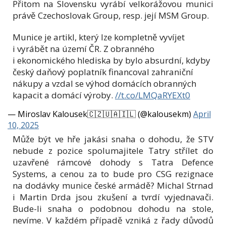
Přitom na Slovensku vyrábí velkorážovou munici
právě Czechoslovak Group, resp. její MSM Group.
Munice je artikl, který lze kompletně vyvíjet
i vyrábět na území ČR. Z obranného
i ekonomického hlediska by bylo absurdní, kdyby
český daňový poplatník financoval zahraniční
nákupy a vzdal se výhod domácích obranných
kapacit a domácí výroby.
//t.co/LMQaRYEXt0
— Miroslav Kalousek🇨🇿🇺🇦🇮🇱 (@kalousekm)
April
10, 2025
Může být ve hře jakási snaha o dohodu, že STV
nebude z pozice spolumajitele Tatry střílet do
uzavřené rámcové dohody s Tatra Defence
Systems, a cenou za to bude pro CSG rezignace
na dodávky munice české armádě? Michal Strnad
i Martin Drda jsou zkušení a tvrdí vyjednavači.
Bude-li snaha o podobnou dohodu na stole,
nevíme. V každém případě vzniká z řady důvodů