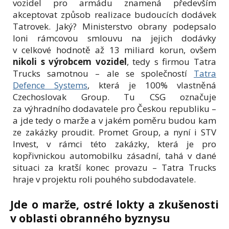
vozidel pro armádu znamená především
akceptovat způsob realizace budoucích dodávek
Tatrovek. Jaký? Ministerstvo obrany podepsalo
loni rámcovou smlouvu na jejich dodávky
v celkové hodnotě až 13 miliard korun, ovšem
nikoli s výrobcem vozidel
, tedy s firmou Tatra
Trucks samotnou – ale se společností
Tatra
Defence Systems
, která je 100% vlastněná
Czechoslovak Group. Tu CSG označuje
za výhradního dodavatele pro Českou republiku –
a jde tedy o marže a v jakém poměru budou kam
ze zakázky proudit. Promet Group, a nyní i STV
Invest, v rámci této zakázky, která je pro
kopřivnickou automobilku zásadní, tahá v dané
situaci za kratší konec provazu – Tatra Trucks
hraje v projektu roli pouhého subdodavatele.
Jde o marže, ostré lokty a zkušenosti
v oblasti obranného byznysu