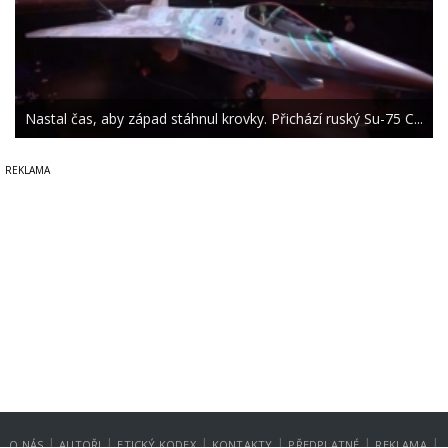
Nastal čas, aby západ stáhnul krovky. Přichází ruský Su-75 C...
|
|
|
|
|
|
O NÁS
AUTOŘI
ETICKÝ KODEX
KONTAKTY
PŘEDPLATNÉ
REKLAMA