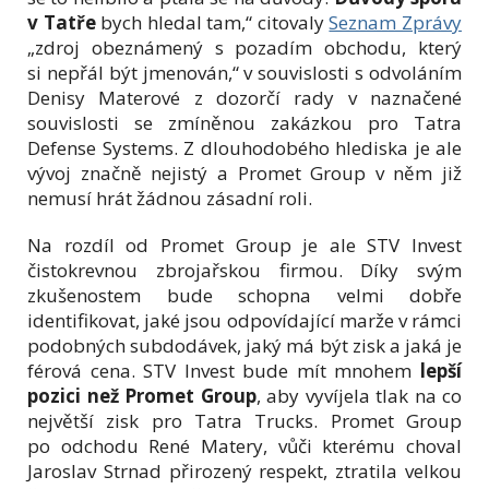
v Tatře
bych hledal tam,“ citovaly
Seznam Zprávy
„zdroj obeznámený s pozadím obchodu, který
si nepřál být jmenován,“ v souvislosti s odvoláním
Denisy Materové z dozorčí rady v naznačené
souvislosti se zmíněnou zakázkou pro Tatra
Defense Systems. Z dlouhodobého hlediska je ale
vývoj značně nejistý a Promet Group v něm již
nemusí hrát žádnou zásadní roli.
Na rozdíl od Promet Group je ale STV Invest
čistokrevnou zbrojařskou firmou. Díky svým
zkušenostem bude schopna velmi dobře
identifikovat, jaké jsou odpovídající marže v rámci
podobných subdodávek, jaký má být zisk a jaká je
férová cena. STV Invest bude mít mnohem
lepší
pozici než Promet Group
, aby vyvíjela tlak na co
největší zisk pro Tatra Trucks. Promet Group
po odchodu René Matery, vůči kterému choval
Jaroslav Strnad přirozený respekt, ztratila velkou