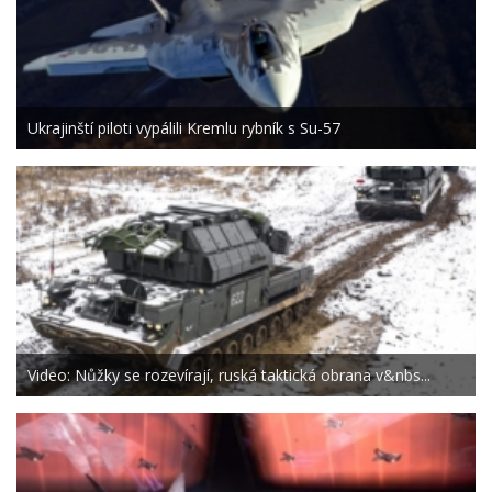
Ukrajinští piloti vypálili Kremlu rybník s Su-57
Video: Nůžky se rozevírají, ruská taktická obrana v&nbs...