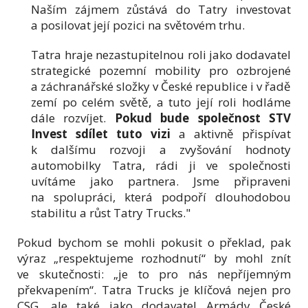
Naším zájmem zůstává do Tatry investovat
a posilovat její pozici na světovém trhu.
Tatra hraje nezastupitelnou roli jako dodavatel
strategické pozemní mobility pro ozbrojené
a záchranářské složky v České republice i v řadě
zemí po celém světě, a tuto její roli hodláme
dále rozvíjet.
Pokud bude společnost STV
Invest sdílet tuto vizi
a aktivně přispívat
k dalšímu rozvoji a zvyšování hodnoty
automobilky Tatra, rádi ji ve společnosti
uvítáme jako partnera. Jsme připraveni
na spolupráci, která podpoří dlouhodobou
stabilitu a růst Tatry Trucks."
Pokud bychom se mohli pokusit o překlad, pak
výraz „respektujeme rozhodnutí“ by mohl znít
ve skutečnosti: „je to pro nás nepříjemným
překvapením“. Tatra Trucks je klíčová nejen pro
CSG, ale také jako dodavatel Armády České