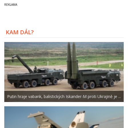
KAM DÁL?
Putin hraje vabank, balistických Iskander-M proti Ukrajině je ...