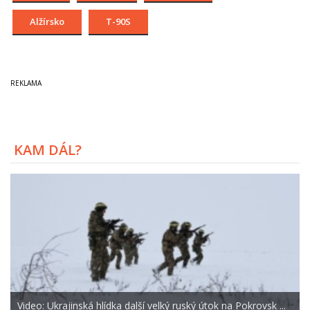
Alžírsko
T-90S
KAM DÁL?
Video: Ukrajinská hlídka další velký ruský útok na Pokrovsk ...