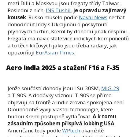
mezi Dillí a Moskvou jsou fregaty třídy Talwar.
Poslední z nich,
INS Tushil
,
je opravdu zajímavý
kousek
. Rusko muselo podle
Naval News
nechat
dohodnout Indy s Ukrajinou o poskytnutí
plynových turbín, Kreml by dohodu jinak nesplnil.
Fregata má navíc stále více indických komponentů
a to těch klíčových jako jsou třeba radary, jak
upozorňují
EurAsian Times
.
Aero India 2025 a stažení F16 a F-35
Jenže součástí dohody jsou i Su-30SM,
MiG-29
a T-90S. A dodávky váznou. T-90S se přímo
objevují na frontě a Indie zrovna spokojená není.
Dlouhodobě vyvíjí vlastní technologie, které
budou Kreml postupně vytlačovat.
A k tomu
zásadním způsobem přispívá lobbing USA
.
Američané tedy podle
WPtech
okamžitě