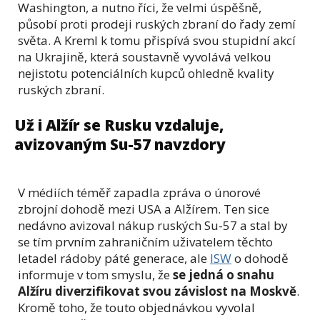
Washington, a nutno říci, že velmi úspěšně,
působí proti prodeji ruských zbraní do řady zemí
světa. A Kreml k tomu přispívá svou stupidní akcí
na Ukrajině, která soustavně vyvolává velkou
nejistotu potenciálních kupců ohledně kvality
ruských zbraní.
Už i Alžír se Rusku vzdaluje,
avizovaným Su-57 navzdory
V médiích téměř zapadla zpráva o únorové
zbrojní dohodě mezi USA a Alžírem. Ten sice
nedávno avizoval nákup ruských Su-57 a stal by
se tím prvním zahraničním uživatelem těchto
letadel rádoby páté generace, ale
ISW
o dohodě
informuje v tom smyslu, že
se jedná o snahu
Alžíru diverzifikovat svou závislost na Moskvě
.
Kromě toho, že touto objednávkou vyvolal