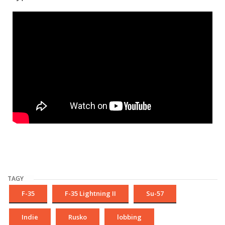
TAGY
F-35
F-35 Lightning II
Su-57
Indie
Rusko
lobbing