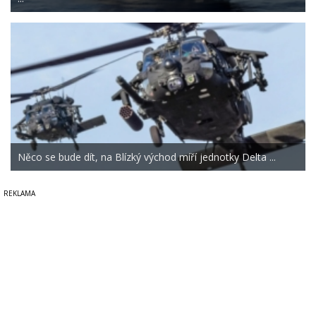
Něco se bude dít, na Blízký východ míří jednotky Delta ...