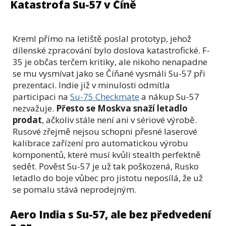
Katastrofa Su-57 v Číně
Kreml přímo na letiště poslal prototyp, jehož
dílenské zpracování bylo doslova katastrofické. F-
35 je občas terčem kritiky, ale nikoho nenapadne
se mu vysmívat jako se Číňané vysmáli Su-57 při
prezentaci. Indie již v minulosti odmítla
participaci na
Su-75 Checkmate
a nákup Su-57
nezvažuje.
Přesto se Moskva snaží letadlo
prodat
, ačkoliv stále není ani v sériové výrobě.
Rusové zřejmě nejsou schopni přesné laserové
kalibrace zařízení pro automatickou výrobu
komponentů, které musí kvůli stealth perfektně
sedět. Pověst Su-57 je už tak poškozená, Rusko
letadlo do boje vůbec pro jistotu neposílá, že už
se pomalu stává neprodejným.
Aero India s Su-57, ale bez předvedení