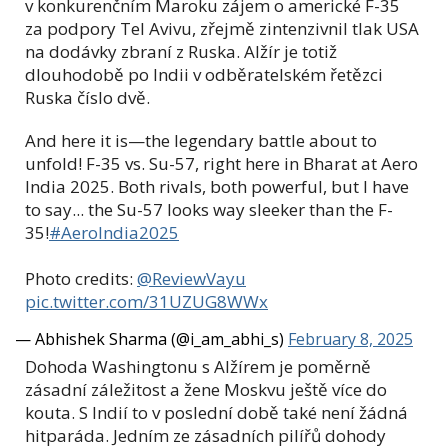
v konkurenčním Maroku zájem o americké F-35
za podpory Tel Avivu, zřejmě zintenzivnil tlak USA
na dodávky zbraní z Ruska. Alžír je totiž
dlouhodobě po Indii v odběratelském řetězci
Ruska číslo dvě.
And here it is—the legendary battle about to
unfold! F-35 vs. Su-57, right here in Bharat at Aero
India 2025. Both rivals, both powerful, but I have
to say... the Su-57 looks way sleeker than the F-
35!
#AeroIndia2025
Photo credits:
@ReviewVayu
pic.twitter.com/31UZUG8WWx
— Abhishek Sharma (@i_am_abhi_s)
February 8, 2025
Dohoda Washingtonu s Alžírem je poměrně
zásadní záležitost a žene Moskvu ještě více do
kouta. S Indií to v poslední době také není žádná
hitparáda. Jedním ze zásadních pilířů dohody