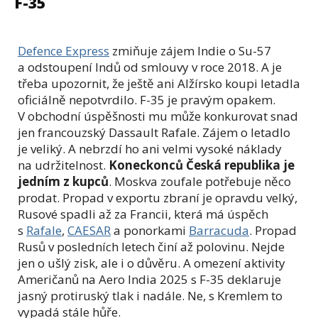
F-35
Defence Express
zmiňuje zájem Indie o Su-57
a odstoupení Indů od smlouvy v roce 2018. A je
třeba upozornit, že ještě ani Alžírsko koupi letadla
oficiálně nepotvrdilo. F-35 je pravým opakem.
V obchodní úspěšnosti mu může konkurovat snad
jen francouzský Dassault Rafale. Zájem o letadlo
je veliký. A nebrzdí ho ani velmi vysoké náklady
na udržitelnost.
Koneckonců Česká republika je
jedním z kupců
. Moskva zoufale potřebuje něco
prodat. Propad v exportu zbraní je opravdu velký,
Rusové spadli až za Francii, která má úspěch
s
Rafale
,
CAESAR
a ponorkami
Barracuda
. Propad
Rusů v posledních letech činí až polovinu. Nejde
jen o ušlý zisk, ale i o důvěru. A omezení aktivity
Američanů na Aero India 2025 s F-35 deklaruje
jasný protiruský tlak i nadále. Ne, s Kremlem to
vypadá stále hůře.