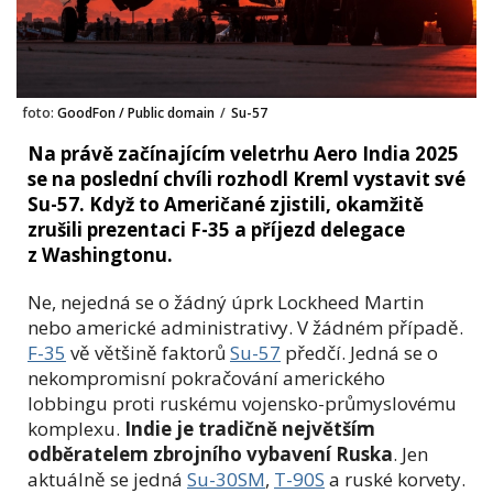
foto:
GoodFon / Public domain
/
Su-57
Na právě začínajícím veletrhu Aero India 2025
se na poslední chvíli rozhodl Kreml vystavit své
Su-57. Když to Američané zjistili, okamžitě
zrušili prezentaci F-35 a příjezd delegace
z Washingtonu.
Ne, nejedná se o žádný úprk Lockheed Martin
nebo americké administrativy. V žádném případě.
F-35
vě většině faktorů
Su-57
předčí. Jedná se o
nekompromisní pokračování amerického
lobbingu proti ruskému vojensko-průmyslovému
komplexu.
Indie je tradičně největším
odběratelem zbrojního vybavení Ruska
. Jen
aktuálně se jedná
Su-30SM
,
T-90S
a ruské korvety.