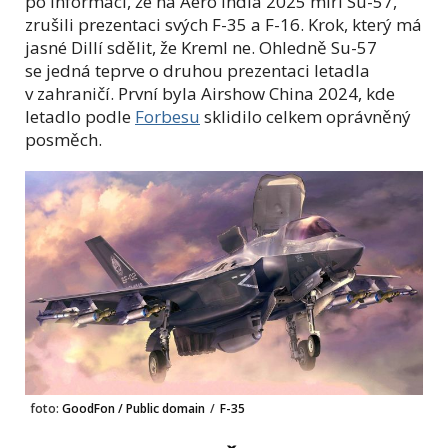
po informaci, že na Aero India 2025 míří Su-57,
zrušili prezentaci svých F-35 a F-16. Krok, který má
jasné Dillí sdělit, že Kreml ne. Ohledně Su-57
se jedná teprve o druhou prezentaci letadla
v zahraničí. První byla Airshow China 2024, kde
letadlo podle
Forbesu
sklidilo celkem oprávněný
posměch.
foto:
GoodFon / Public domain
/
F-35