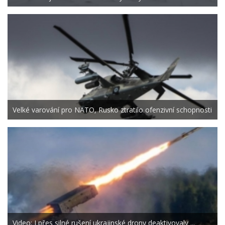
Velké varování pro NATO, Rusko ztratilo ofenzivní schopnosti
Video: I přes silné rušení ukrajinské drony deaktivovaly ...