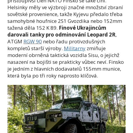
přistoupivší člen NATO Finsko se také činí.
Helsinky měly ve výzbroji značné množství zbraní
sovětské provenience, takže Kyjevu předalo třeba
samohybné houfnice 2S1 Gvozdika nebo 152mm
tažená děla 152 K 89.
Finové Ukrajincům
darovali tanky pro odminování Leopard 2R
,
ATGM
RGW 90
nebo řadu protivzdušných
kompletů starší výroby.
Militarny
zmiňuje
moderní obrněná taktická vozidla Sisu, o jejichž
nasazení na bojišti se prakticky vůbec neví. Finsko
je jedním z hlavních dodavatelů 155mm munice,
která byla po tři roky naprosto klíčová.