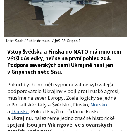
foto:
Saab / Public domain
/
JAS-39 Gripen E
Vstup Švédska a Finska do NATO má mnohem
větší důsledky, než se na první pohled zdá.
Podpora severských zemí Ukrajině není jen
v Gripenech nebo Sisu.
Pokud bychom měli vyjmenovat nejvytrvalejší
podporovatele Ukrajiny v boji proti ruské agresi,
musíme na sever Evropy. Zcela logicky se jedná
o Pobaltské státy a Švédsko, Finsko,
Norsko
a
Dánsko
. Pokud k výčtu přidáme Rusko
a Ukrajinu, nalezneme jedno značné historické
spojení.
Jsou jím Vikingové, ve slovanských