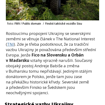
foto:
FMV / Public domain
/
Finské taktické vozidlo Sisu
Rostoucímu propojení Ukrajiny se severskými
zeměmi se věnuje článek v The National Interest
(
TNI
). Zde je třeba podotknout, že za tradiční
vazbu Ukrajiny je považována především střední
Evropa. Jenže
Fico na Slovensku a Orbán
v Maďarsku
vztahy výrazně narušili. Současný
obojaký postoj Andreje Babiše a změna
v Bulharsku tomu nepřidávají. Jediným stálým
donátorem je Polsko, jenže tam jsou zase
na překážku historické křivdy. Severské země
a především Finsko se Švédskem jsou
neochvějnými spojenci.
Strategické vazby Ukrajiny