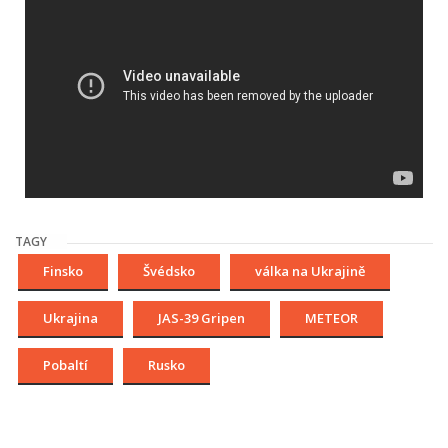
TAGY
Finsko
Švédsko
válka na Ukrajině
Ukrajina
JAS-39 Gripen
METEOR
Pobaltí
Rusko