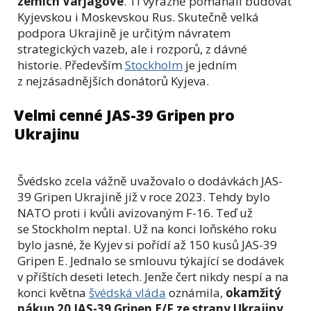
zemích Varjagové
. Ti výrazně pomáhali budovat
Kyjevskou i Moskevskou Rus. Skutečně velká
podpora Ukrajině je určitým návratem
strategických vazeb, ale i rozporů, z dávné
historie. Především
Stockholm
je jedním
z nejzásadnějších donátorů Kyjeva.
Velmi cenné JAS-39 Gripen pro
Ukrajinu
Švédsko zcela vážně uvažovalo o dodávkách JAS-
39 Gripen Ukrajině již v roce 2023. Tehdy bylo
NATO proti i kvůli avizovaným F-16. Teď už
se Stockholm neptal. Už na konci loňského roku
bylo jasné, že Kyjev si pořídí až 150 kusů JAS-39
Gripen E. Jednalo se smlouvu týkající se dodávek
v příštích deseti letech. Jenže čert nikdy nespí a na
konci května
švédská vláda
oznámila,
okamžitý
nákup 20 JAS-39 Gripen E/F ze strany Ukrajiny