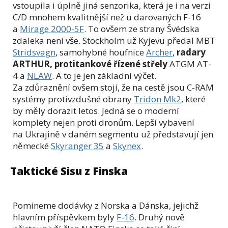
vstoupila i úplně jiná senzorika, která je i na verzi
C/D mnohem kvalitnější než u darovaných F-16
a
Mirage 2000-5F
. To ovšem ze strany Švédska
zdaleka není vše. Stockholm už Kyjevu předal MBT
Stridsvagn
, samohybné houfnice
Archer
,
radary
ARTHUR, protitankové řízené střely
ATGM AT-
4 a
NLAW
. A to je jen základní výčet.
Za zdůraznění ovšem stojí, že na cestě jsou C-RAM
systémy protivzdušné obrany
Tridon Mk2
, které
by měly dorazit letos. Jedná se o moderní
komplety nejen proti dronům. Lepší vybavení
na Ukrajině v daném segmentu už představují jen
německé
Skyranger 35
a
Skynex
.
Taktické Sisu z Finska
Pomineme dodávky z Norska a Dánska, jejichž
hlavním příspěvkem byly
F-16
. Druhý nově