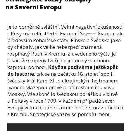
na Severní Evropu
Je to poměrně zvláštní. Velmi negativní zkušenosti
s Rusy má celá střední Evropa i Severní Evropa, ale
především Pobaltské státy, Finsko a Švédsko jako
by chápaly, jak velké nebezpečí znamená
rozpínavý Putin v Kremlu. Z uvedeného výčtu je
jasné, že Gripeny tvoří jen jednu významnou
kapitolu pomoci.
Když se podíváme ještě zpět
do historie
, tak se na začátku 18. století spojil
švédský král Karel XII. s ukrajinským hejtmanem
Ivanem Mazepou právě proti rostoucímu vlivu
Moskvy. Vše skončilo švédskou porážkou v bitvě
u Poltavy v roce 1709. V každém případě sever
Evropy velmi dobře rozumí rčení, že mráz přichází
z Kremlu. Strategické vazby se pomalu mění.