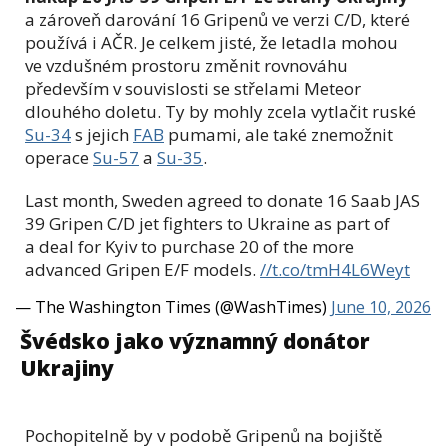
a zároveň darování 16 Gripenů ve verzi C/D, které
používá i AČR. Je celkem jisté, že letadla mohou
ve vzdušném prostoru změnit rovnováhu
především v souvislosti se střelami Meteor
dlouhého doletu. Ty by mohly zcela vytlačit ruské
Su-34
s jejich
FAB
pumami, ale také znemožnit
operace
Su-57
a
Su-35
.
Last month, Sweden agreed to donate 16 Saab JAS
39 Gripen C/D jet fighters to Ukraine as part of
a deal for Kyiv to purchase 20 of the more
advanced Gripen E/F models.
//t.co/tmH4L6Weyt
— The Washington Times (@WashTimes)
June 10, 2026
Švédsko jako významný donátor
Ukrajiny
Pochopitelně by v podobě Gripenů na bojiště