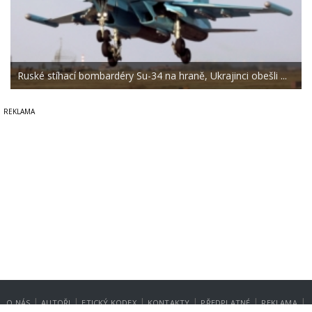
Ruské stíhací bombardéry Su-34 na hraně, Ukrajinci obešli ...
|
|
|
|
|
|
O NÁS
AUTOŘI
ETICKÝ KODEX
KONTAKTY
PŘEDPLATNÉ
REKLAMA