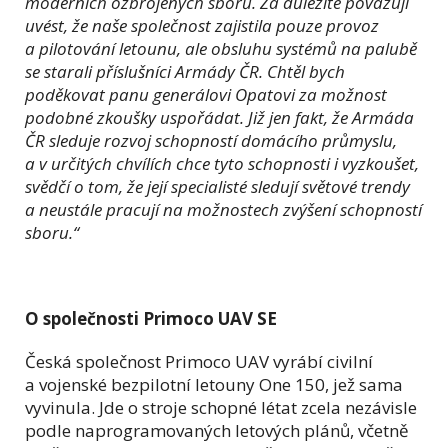
moderních ozbrojených sborů. Za důležité považuji
uvést, že naše společnost zajistila pouze provoz
a pilotování letounu, ale obsluhu systémů na palubě
se starali příslušníci Armády ČR. Chtěl bych
poděkovat panu generálovi Opatovi za možnost
podobné zkoušky uspořádat. Již jen fakt, že Armáda
ČR sleduje rozvoj schopností domácího průmyslu,
a v určitých chvílích chce tyto schopnosti i vyzkoušet,
svědčí o tom, že její specialisté sledují světové trendy
a neustále pracují na možnostech zvýšení schopností
sboru.“
O společnosti Primoco UAV SE
Česká společnost Primoco UAV vyrábí civilní
a vojenské bezpilotní letouny One 150, jež sama
vyvinula. Jde o stroje schopné létat zcela nezávisle
podle naprogramovaných letových plánů, včetně