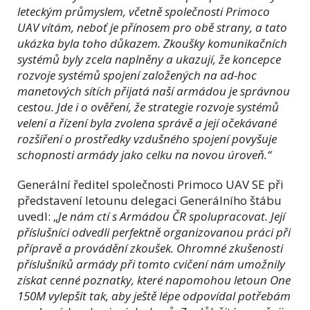
leteckým průmyslem, včetně společnosti Primoco
UAV vítám, neboť je přínosem pro obě strany, a tato
ukázka byla toho důkazem. Zkoušky komunikačních
systémů byly zcela naplněny a ukazují, že koncepce
rozvoje systémů spojení založených na ad-hoc
manetových sítích přijatá naší armádou je správnou
cestou. Jde i o ověření, že strategie rozvoje systémů
velení a řízení byla zvolena správě a její očekávané
rozšíření o prostředky vzdušného spojení povyšuje
schopnosti armády jako celku na novou úroveň.“
Generální ředitel společnosti Primoco UAV SE při
představení letounu delegaci Generálního štábu
uvedl: „
Je nám ctí s Armádou ČR spolupracovat. Její
příslušníci odvedli perfektně organizovanou práci při
přípravě a provádění zkoušek. Ohromné zkušenosti
příslušníků armády při tomto cvičení nám umožnily
získat cenné poznatky, které napomohou letoun One
150M vylepšit tak, aby ještě lépe odpovídal potřebám