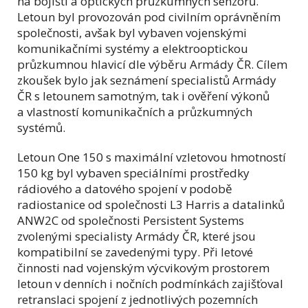
na bojišti a optických průzkumných senzorů.
Letoun byl provozován pod civilním oprávněním
společnosti, avšak byl vybaven vojenskými
komunikačními systémy a elektrooptickou
průzkumnou hlavicí dle výběru Armády ČR. Cílem
zkoušek bylo jak seznámení specialistů Armády
ČR s letounem samotným, tak i ověření výkonů
a vlastností komunikačních a průzkumných
systémů.
Letoun One 150 s maximální vzletovou hmotností
150 kg byl vybaven speciálními prostředky
rádiového a datového spojení v podobě
radiostanice od společnosti L3 Harris a datalinků
ANW2C od společnosti Persistent Systems
zvolenými specialisty Armády ČR, které jsou
kompatibilní se zavedenými typy. Při letové
činnosti nad vojenským výcvikovým prostorem
letoun v denních i nočních podmínkách zajišťoval
retranslaci spojení z jednotlivých pozemních