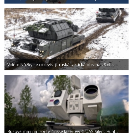
Video: Nůžky se rozevírají, ruská taktická obrana v&nbs...
Rusové mají na frontě čínský laserový C-UAS Silent Hunt...