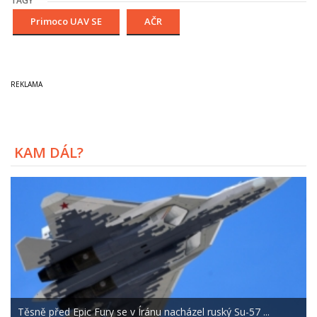
TAGY
Primoco UAV SE
AČR
KAM DÁL?
Těsně před Epic Fury se v Íránu nacházel ruský Su-57 ...