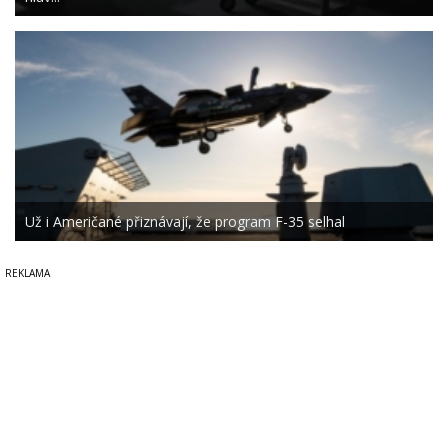
Už i Američané přiznávají, že program F-35 selhal