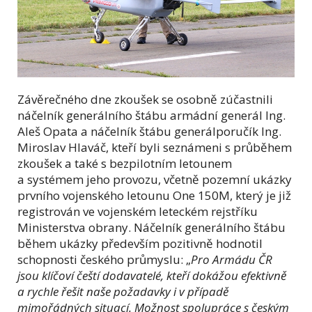
Závěrečného dne zkoušek se osobně zúčastnili
náčelník generálního štábu armádní generál Ing.
Aleš Opata a náčelník štábu generálporučík Ing.
Miroslav Hlaváč, kteří byli seznámeni s průběhem
zkoušek a také s bezpilotním letounem
a systémem jeho provozu, včetně pozemní ukázky
prvního vojenského letounu One 150M, který je již
registrován ve vojenském leteckém rejstříku
Ministerstva obrany. Náčelník generálního štábu
během ukázky především pozitivně hodnotil
schopnosti českého průmyslu: „
Pro Armádu ČR
jsou klíčoví čeští dodavatelé, kteří dokážou efektivně
a rychle řešit naše požadavky i v případě
mimořádných situací. Možnost spolupráce s českým