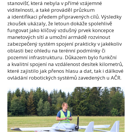
stanovišť, která nebyla v přímé vzájemné
viditelnosti, a také prováděl průzkum
a identifikaci předem připravených cílů. Výsledky
zkoušek ukázaly, že letoun dokáže spolehlivě
fungovat jako klíčový vzdušný prvek koncepce
manetových sítí a umožní armádě rozvinout
zabezpečený systém spojení prakticky v jakékoliv
oblasti bez ohledu na terénní podmínky či
pozemní infrastrukturu. Důkazem bylo funkční
a kvalitní spojení na vzdálenost desítek kilometrů,
které zajistilo jak přenos hlasu a dat, tak i dálkové
ovládání robotických systémů zavedených u AČR.