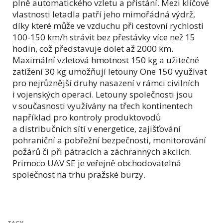
plně automatického vzletu a přistání. Mezi klíčové
vlastnosti letadla patří jeho mimořádná výdrž,
díky které může ve vzduchu při cestovní rychlosti
100-150 km/h strávit bez přestávky více než 15
hodin, což představuje dolet až 2000 km.
Maximální vzletová hmotnost 150 kg a užitečné
zatížení 30 kg umožňují letouny One 150 využívat
pro nejrůznější druhy nasazení v rámci civilních
i vojenských operací. Letouny společnosti jsou
v současnosti využívány na třech kontinentech
například pro kontroly produktovodů
a distribučních sítí v energetice, zajišťování
pohraniční a pobřežní bezpečnosti, monitorování
požárů či při pátracích a záchranných akciích.
Primoco UAV SE je veřejně obchodovatelná
společnost na trhu pražské burzy.