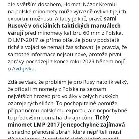
ale s větším dosahem, Hornet. Názor Kremlu
na polské minomety může výrazně ovlivnit jejich
exportní možnosti. A tady je klíč, právě
sami
Rusové v oficiálních taktických manuálech
varují
před minomety kalibru 60 mm z Polska.
O LMP-2017 se přímo píše, že jsou v podstatě
tiché a vojáci se nemají čas schovat. Je pravda, že
samotné informace nejsou nové, protože první
zprávy pocházejí z konce roku 2023 během bojů
o
Avdijivku
.
Zdá se však, že problém je pro Rusy natolik velký,
že přidali minomety z Polska na seznam
největších hrozeb pro vojáky v celých ruských
ozbrojených silách. To pochopitelně pomůže
případnému polskému exportu, ale nepochybně
to především pomáhá Ukrajincům.
Tichý
minomet LMP-2017 je nepochybně zajímavá
a snadno přenosná zbraň, která nepříteli musí
dělat starosti. V podstatě tichý útočný granát