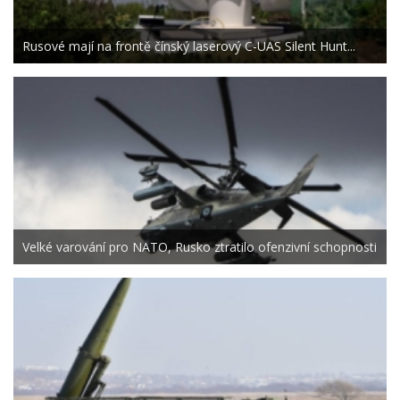
Rusové mají na frontě čínský laserový C-UAS Silent Hunt...
Velké varování pro NATO, Rusko ztratilo ofenzivní schopnosti