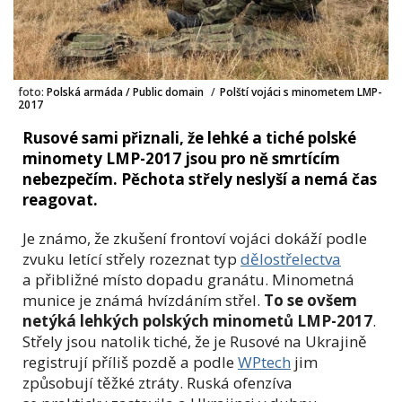
foto:
Polská armáda / Public domain
/
Polští vojáci s minometem LMP-
2017
Rusové sami přiznali, že lehké a tiché polské
minomety LMP-2017 jsou pro ně smrtícím
nebezpečím. Pěchota střely neslyší a nemá čas
reagovat.
Je známo, že zkušení frontoví vojáci dokáží podle
zvuku letící střely rozeznat typ
dělostřelectva
a přibližné místo dopadu granátu. Minometná
munice je známá hvízdáním střel.
To se ovšem
netýká lehkých polských minometů LMP-2017
.
Střely jsou natolik tiché, že je Rusové na Ukrajině
registrují příliš pozdě a podle
WPtech
jim
způsobují těžké ztráty. Ruská ofenzíva