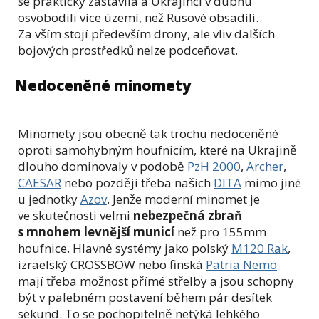
se prakticky zastavila a Ukrajinci v dubnu
osvobodili více území, než Rusové obsadili.
Za vším stojí především drony, ale vliv dalších
bojových prostředků nelze podceňovat.
Nedoceněné minomety
Minomety jsou obecně tak trochu nedoceněné
oproti samohybným houfnicím, které na Ukrajině
dlouho dominovaly v podobě
PzH 2000
,
Archer
,
CAESAR
nebo později třeba našich
DITA
mimo jiné
u jednotky
Azov
. Jenže moderní minomet je
ve skutečnosti velmi
nebezpečná zbraň
s mnohem levnější municí
než pro 155mm
houfnice. Hlavně systémy jako polský
M120 Rak
,
izraelský CROSSBOW nebo finská
Patria Nemo
mají třeba možnost přímé střelby a jsou schopny
být v palebném postavení během pár desítek
sekund. To se pochopitelně netýká lehkého