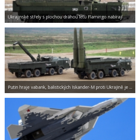
Ukrajinské střely s plochou dráhou letu Flamingo nabírají ...
Putin hraje vabank, balistických Iskander-M proti Ukrajině je ...