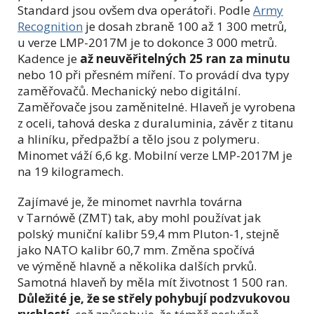
Standard jsou ovšem dva operátoři. Podle
Army
Recognition
je dosah zbraně 100 až 1 300 metrů,
u verze LMP-2017M je to dokonce 3 000 metrů.
Kadence je
až neuvěřitelných 25 ran za minutu
nebo 10 při přesném míření. To provádí dva typy
zaměřovačů. Mechanický nebo digitální.
Zaměřovače jsou zaměnitelné. Hlaveň je vyrobena
z oceli, tahová deska z duraluminia, závěr z titanu
a hliníku, předpažbí a tělo jsou z polymeru.
Minomet váží 6,6 kg. Mobilní verze LMP-2017M je
na 19 kilogramech.
Zajímavé je, že minomet navrhla továrna
v Tarnówě (ZMT) tak, aby mohl používat jak
polský muniční kalibr 59,4 mm Pluton-1, stejně
jako NATO kalibr 60,7 mm. Změna spočívá
ve výměně hlavně a několika dalších prvků.
Samotná hlaveň by měla mít životnost 1 500 ran.
Důležité je, že se střely pohybují podzvukovou