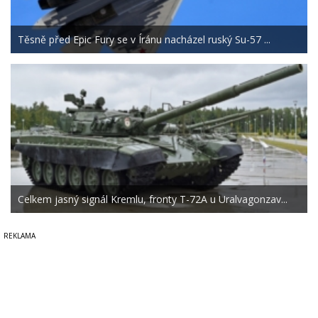
Těsně před Epic Fury se v Íránu nacházel ruský Su-57 ...
Celkem jasný signál Kremlu, fronty T-72A u Uralvagonzav...