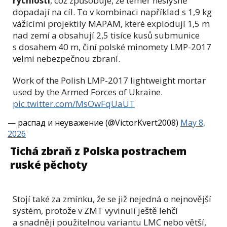
rychlostí
, což způsobuje, že téměř neslyšně
dopadají na cíl. To v kombinaci například s 1,9 kg
vážícími projektily MAPAM, které explodují 1,5 m
nad zemí a obsahují 2,5 tisíce kusů submunice
s dosahem 40 m, činí polské minomety LMP-2017
velmi nebezpečnou zbraní.
Work of the Polish LMP-2017 lightweight mortar
used by the Armed Forces of Ukraine.
pic.twitter.com/MsOwFqUaUT
— распад и неуважение (@VictorKvert2008)
May 8,
2026
Tichá zbraň z Polska postrachem
ruské pěchoty
Stojí také za zmínku, že se již nejedná o nejnovější
systém, protože v ZMT vyvinuli ještě lehčí
a snadněji použitelnou variantu LMC nebo větší,