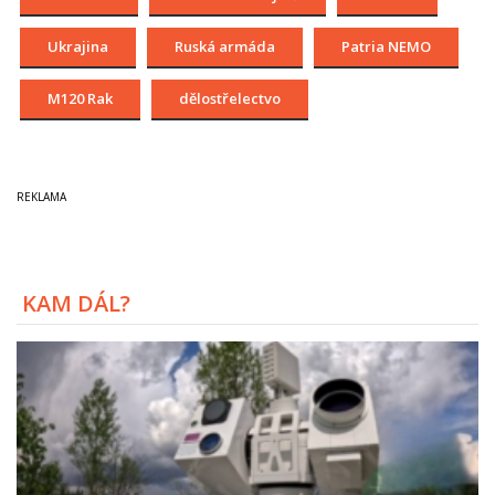
Ukrajina
Ruská armáda
Patria NEMO
M120 Rak
dělostřelectvo
KAM DÁL?