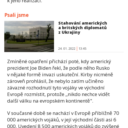
k jeho realizaci.
Psali jsme
Stahování amerických
a britských diplomatů
z Ukrajiny
24. 01. 2022
13:45
Zmíněné opatření přichází poté, kdy americký
prezident Joe Biden řekl, že podle něho Rusko
v nějaké formě invazi uskuteční. Kirby nicméně
zároveň prohlásil, že nebylo zatím učiněno
závazné rozhodnutí tyto vojáky ve východní
Evropě rozmístit, protože ,,nikdo nechce vidět
další válku na evropském kontinentě".
V současné době se nachází v Evropě přibližně 70
000 amerických vojáků, v její východní části asi 6
000. Uvedení 8 500 amerických vojáků do zvýšené