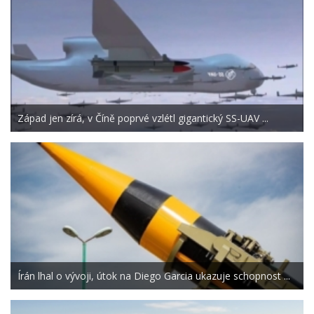
Západ jen zírá, v Číně poprvé vzlétl gigantický SS-UAV ...
Írán lhal o vývoji, útok na Diego Garcia ukazuje schopnost ...