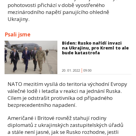
pohotovosti přichází v době vyostřeného
mezinárodního napětí panujícího ohledně
Ukrajiny.
Psali jsme
Biden: Rusko nařídí invazi
na Ukrajinu, pro Kreml to ale
bude katastrofa
20. 01. 2022
09:00
NATO mezitím vysílá do teritoria východní Evropy
válečné lodě i letadla v reakci na jednání Ruska.
Cílem je odstrašit protivníka od případného
bezprecedentního napadení.
Američané i Britové rovněž stahují rodiny
diplomatů z ukrajinských zastupitelských úřadů
a stále není jasné, jak se Rusko rozhodne, jestli